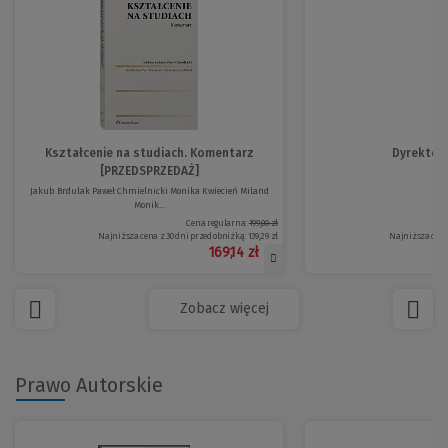
Kształcenie na studiach. Komentarz
Dyrektor
[PRZEDSPRZEDAŻ]
Jakub Brdulak Paweł Chmielnicki Monika Kwiecień Miland
Monik...
Cena regularna:
199,00 zł
Najniższa cena z 30 dni przed obniżką:
139,29 zł
Najniższa cena
169,14 zł
Zobacz więcej
Prawo Autorskie