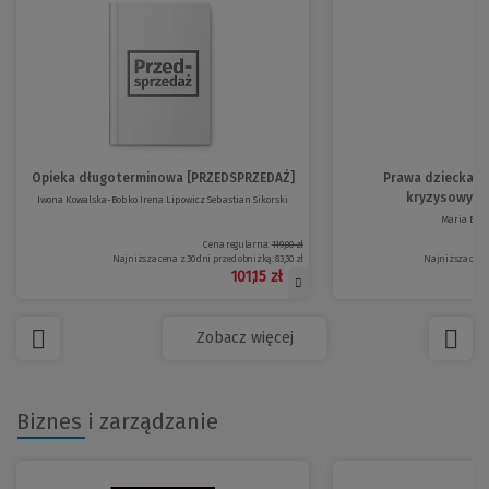
Opieka długoterminowa [PRZEDSPRZEDAŻ]
Prawa dziecka j
kryzysowych s
Iwona Kowalska-Bobko Irena Lipowicz Sebastian Sikorski
Maria Bora
Cena regularna:
119,00 zł
Najniższa cena z 30 dni przed obniżką:
83,30 zł
Najniższa cena 
101,15 zł
Zobacz więcej
Biznes i zarządzanie