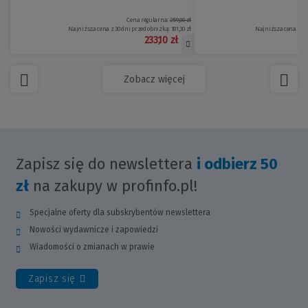
Cena regularna:
259,00 zł
Najniższa cena z 30 dni przed obniżką:
181,30 zł
Najniższa cena z 30
233,10 zł
Zobacz więcej
Zapisz się do newslettera
i odbierz 50
zł
na zakupy w profinfo.pl!
Specjalne oferty dla subskrybentów newslettera
Nowości wydawnicze i zapowiedzi
Wiadomości o zmianach w prawie
Zapisz się