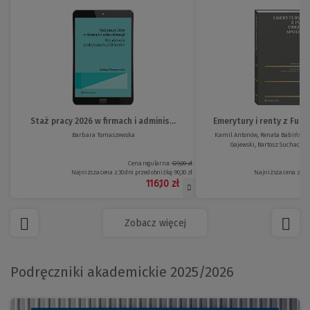
Staż pracy 2026 w firmach i adminis...
Emerytury i renty z Fund
Barbara Tomaszewska
Kamil Antonów, Renata Babińska-
Gajewski, Bartosz Suchacki, M
Cena regularna:
129,00 zł
Najniższa cena z 30 dni przed obniżką:
90,30 zł
Najniższa cena z 30 
116,10 zł
Zobacz więcej
Podręczniki akademickie 2025/2026
(Nowe