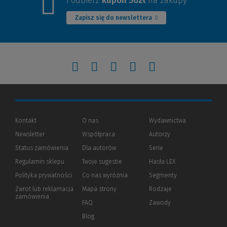
i odbierz
kupon 50zł
na zakupy
Zapisz się do newslettera
(Nowe
(Link
(Nowe
(Link
(Nowe
(Link
(Nowe
(Link
(Nowe
(Link
okno)
do
okno)
do
okno)
do
okno)
do
okno)
do
innej
innej
innej
innej
innej
Kontakt
O nas
Wydawnictwa
Newsletter
Współpraca
Autorzy
strony)
strony)
strony)
strony)
strony)
Status zamówienia
Dla autorów
(Nowe
(Link
Serie
okno)
do
Regulamin sklepu
Twoje sugestie
Hasła LEX
innej
strony)
Polityka prywatności
(Nowe
(Link
Co nas wyróżnia
Segmenty
okno)
do
Zwrot lub reklamacja
Mapa strony
Rodzaje
innej
zamówienia
strony)
FAQ
Zawody
Blog