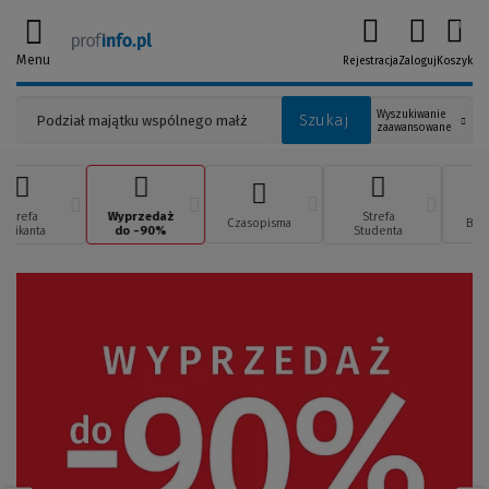
0
Menu
Rejestracja
Zaloguj
Koszyk
Wyszukiwanie
Szukaj
zaawansowane
Strefa
Wyprzedaż
Strefa
Czasopisma
Best
Aplikanta
do -90%
Studenta