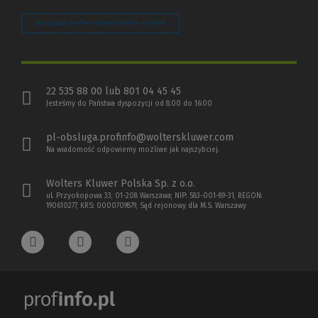
Zarządzaj preferencjami plików cookie
22 535 88 00 lub 801 04 45 45
Jesteśmy do Państwa dyspozycji od 8:00 do 16:00
pl-obsluga.profinfo@wolterskluwer.com
Na wiadomość odpowiemy możliwe jak najszybciej.
Wolters Kluwer Polska Sp. z o.o.
ul. Przyokopowa 33, 01-208 Warszawa; NIP: 583-001-89-31, REGON:
190610277, KRS: 0000709879, Sąd rejonowy dla M.S. Warszawy