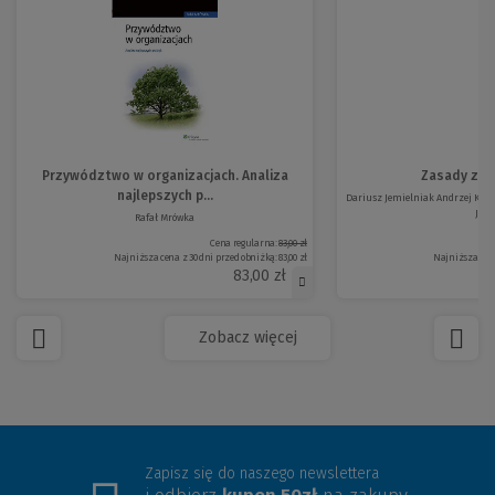
Przywództwo w organizacjach. Analiza
Zasady zar
najlepszych p...
Dariusz Jemielniak Andrzej K. 
Jur...
Rafał Mrówka
Cena regularna:
83,00 zł
Najniższa cena z 30 dni przed obniżką:
83,00 zł
Najniższa cena
83,00 zł
Zobacz więcej
Zapisz się do naszego newslettera