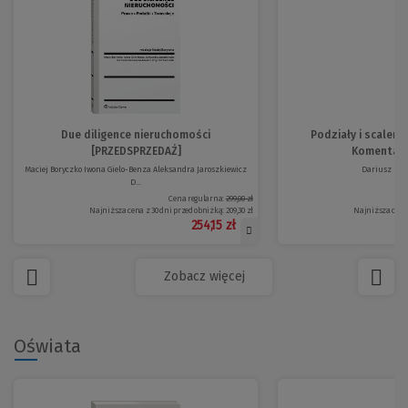
Due diligence nieruchomości
Podziały i scaleni
[PRZEDSPRZEDAŻ]
Komentarz 
Maciej Boryczko Iwona Gielo-Benza Aleksandra Jaroszkiewicz
Dariusz Fel
D...
Cena regularna:
299,00 zł
Najniższa cena z 30 dni przed obniżką:
209,30 zł
Najniższa cena 
254,15 zł
Zobacz więcej
Oświata