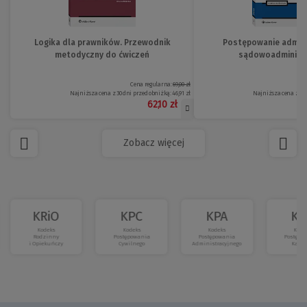
Logika dla prawników. Przewodnik
Postępowanie adminis
metodyczny do ćwiczeń
sądowoadministr
Cena regularna:
69,00 zł
Najniższa cena z 30 dni przed obniżką:
46,91 zł
Najniższa cena z 30 
62,10 zł
Zobacz więcej
KRiO
KPC
KPA
KP
Kodeks
Kodeks
Kodeks
Kode
Rodzinny
Postępowania
Postępowania
Postępo
i Opiekuńczy
Cywilnego
Administracyjnego
Karne