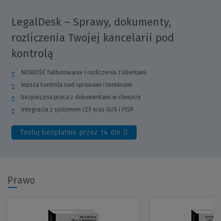
LegalDesk – Sprawy, dokumenty,
rozliczenia Twojej kancelarii pod
kontrolą
NOWOŚĆ fakturowanie i rozliczenia z klientami
lepsza kontrola nad sprawami i terminami
bezpieczna praca z dokumentami w chmurze
integracja z systemem LEX oraz GUS i PISP
Testuj bezpłatnie przez 14 dni
(Link
do
innej
strony)
Prawo