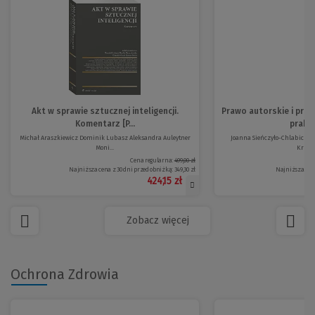
Akt w sprawie sztucznej inteligencji.
Prawo autorskie i praw
Komentarz [P...
prakty
Michał Araszkiewicz Dominik Lubasz Aleksandra Auleytner
Joanna Sieńczyło-Chlabicz Ja
Moni...
Krzysz
Cena regularna:
499,00 zł
Najniższa cena z 30 dni przed obniżką:
349,30 zł
Najniższa cena
424,15 zł
Zobacz więcej
Ochrona Zdrowia