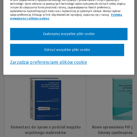
W celu zapewnienia Ci optymalnej obsługi, korzystamy z plików cookie i innych podobnych
technologii. Dane zebrane za pomocą tych technologii wykorzystujemy do różnych celów, między
innymi do ulepszania funkcjonalności strony, zapamiętywania Twoich preferencji,
wyświetlania najtrafniejszych treści oraz najbardziej przydatnych reklam. Możesz wybrać
swoje preferencje, klikając w link. Aby dowiedzieć się więcej, zapoznaj się z naszą
Polityką
prywatności i plików cookies
Zaakceptuj wszystkie pliki cookie
Odrzuć wszystkie pliki cookie
Zarządzaj preferencjami plików cookie
Komentarz do spraw o podział majątku
Nowe uprawnienia PIP po 
wspólnego małżonków
Umowy cywilnoprawne