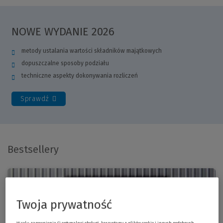
NOWE WYDANIE 2026
metody ustalania wartości składników majątkowych
dopuszczalne sposoby podziału
techniczne aspekty dokonywania rozliczeń
Sprawdź
Bestsellery
(Nowe
okno)
Twoja prywatność