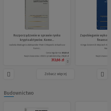
Rozporządzenie w sprawie rynku
Zapobieganie wykorz
kryptoaktywów. Kome...
finansowe
Izabela Biedugnis Aleksander Piotr Chłopecki Arkadiusz
Kinga Dziennik Wojciech Kapi
Famir...
Natalia
Cena regularna:
369,00 zł
Najniższa cena z 30 dni przed obniżką:
258,30 zł
Najniższa cena 
313,66 zł
Zobacz więcej
Budownictwo