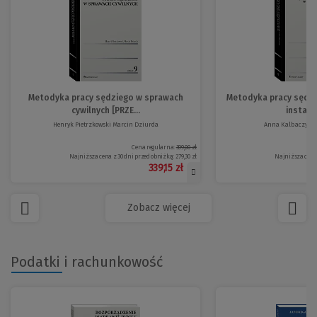
Metodyka pracy sędziego w sprawach
Metodyka pracy sędzi
cywilnych [PRZE...
instancj
Henryk Pietrzkowski Marcin Dziurda
Anna Kalbaczyk Da
Cena regularna:
399,00 zł
Najniższa cena z 30 dni przed obniżką:
279,30 zł
Najniższa cena 
339,15 zł
Zobacz więcej
Podatki i rachunkowość