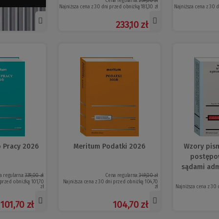
Cena regularna:
259,00 zł
Najniższa cena z 30 dni przed obniżką:
181,30 zł
Najniższa cena z 30 
233,10 zł
 Pracy 2026
Meritum Podatki 2026
Wzory pism
postępo
sądami adm
a regularna:
339,00 zł
Cena regularna:
349,00 zł
 przed obniżką:
101,70
Najniższa cena z 30 dni przed obniżką:
104,70
zł
zł
Najniższa cena z 30 
101,70 zł
104,70 zł