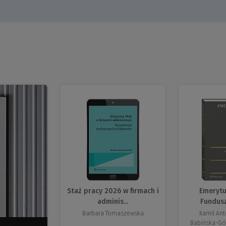
Staż pracy 2026 w firmach i
Emerytur
adminis...
Fundusz
Barbara Tomaszewska
Kamil An
Babińska-Gó