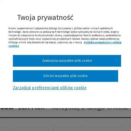
Twoja prywatność
W celu zapewnienia Ci optymalnej obsługi, korzystamy z plików cookie i innych podobnych
technologii. Dane zebrane za pomocą tych technologii wykorzystujemy do różnych celów, między
innymi do ulepszania funkcjonalności strony, zapamiętywania Twoich preferencji, wyświetlania
najtrafniejszych treści oraz najbardziej przydatnych reklam. Możesz wybrać swoje preferencje,
klikając w link. Aby dowiedzieć się więcej, zapoznaj się z naszą
Polityką prywatności i plików
cookies
Zaakceptuj wszystkie pliki cookie
mowa dostawa
Wysyłka
Odrzuć wszystkie pliki cookie
0 zł
48h
Zarządzaj preferencjami plików cookie