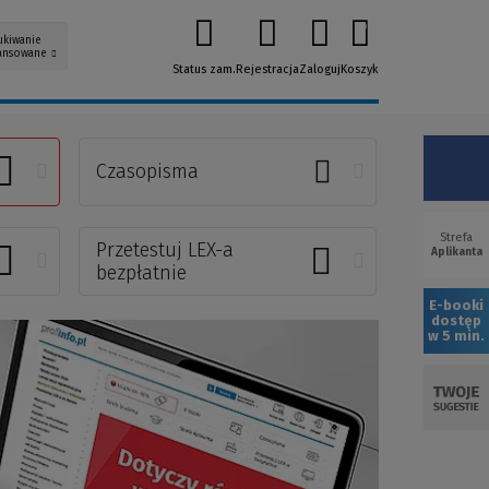
0
ukiwanie
ansowane
Status zam.
Rejestracja
Zaloguj
Koszyk
Czasopisma
Strefa
Przetestuj LEX-a
(Now
Aplikanta
(Link
bezpłatnie
okno
do
E-booki
innej
dostęp
w 5 min.
strony)