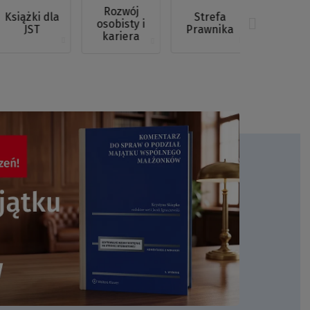
Rozwój
Książki dla
Strefa
Stref
osobisty i
JST
Prawnika
Notari
kariera