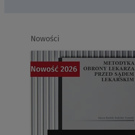
Nowości
(Nowe
okno)