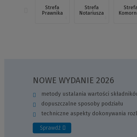
innej
Rozwój
strony)
Strefa
Strefa
Stref
osobisty i
Prawnika
Notariusza
Komorn
kariera
NOWE WYDANIE 2026
metody ustalania wartości składnik
dopuszczalne sposoby podziału
techniczne aspekty dokonywania rozl
Sprawdź