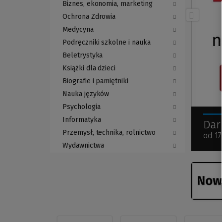
Biznes, ekonomia, marketing
Ochrona Zdrowia
Medycyna
Podręczniki szkolne i nauka
Beletrystyka
Książki dla dzieci
Biografie i pamiętniki
Nauka języków
Psychologia
Informatyka
Dar
Przemysł, technika, rolnictwo
od 17
Wydawnictwa
(Link
do