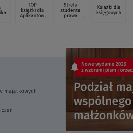
TOP
Strefa
a
Książki dla
książki dla
studenta
ika
księgowych
Aplikantów
prawa
ów majątkowych
iczeń