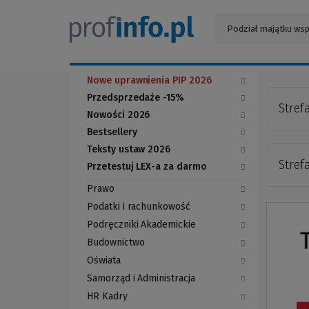
Nowe uprawnienia PIP 2026
Przedsprzedaże -15%
Stref
Nowości 2026
Bestsellery
Teksty ustaw 2026
Stref
Przetestuj LEX-a za darmo
(Nowe
(Link
okno)
do
Prawo
innej
strony)
Podatki i rachunkowość
Podręczniki Akademickie
Budownictwo
Oświata
Samorząd i Administracja
HR Kadry