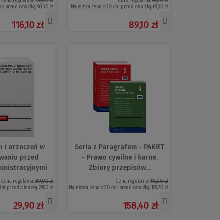
Cena regularna:
129,00 zł
Cena regularna:
99,00 zł
dni przed obniżką:
90,30 zł
Najniższa cena z 30 dni przed obniżką:
69,30 zł
116,10 zł
89,10 zł
 i orzeczeń w
Seria z Paragrafem - PAKIET
waniu przed
- Prawo cywilne i karne.
inistracyjnymi
Zbiory przepisów...
Cena regularna:
299,00 zł
Cena regularna:
198,00 zł
dni przed obniżką:
29,90 zł
Najniższa cena z 30 dni przed obniżką:
128,70 zł
29,90 zł
158,40 zł