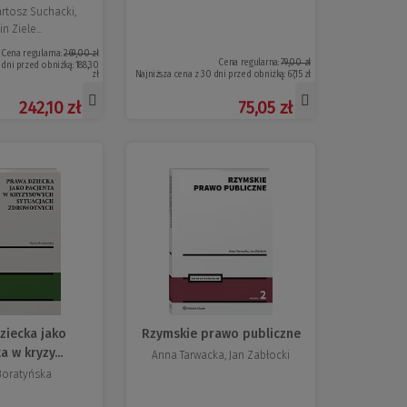
artosz Suchacki,
n Ziele...
Cena regularna:
269,00 zł
Cena regularna:
79,00 zł
 dni przed obniżką:
188,30
zł
Najniższa cena z 30 dni przed obniżką:
67,15 zł
242,10 zł
75,05 zł
ziecka jako
Rzymskie prawo publiczne
a w kryzy...
Anna Tarwacka, Jan Zabłocki
Boratyńska