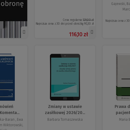
Gajewski, B
Marci
Cena regularna:
129,00 zł
Najniższa cena z 30
Najniższa cena z 30 dni przed obniżką:
90,30 zł
116,10 zł
mówień
Zmiany w ustawie
Prawa d
 Komenta...
zasiłkowej 2026/20...
pacjent
ka-Baran , Ewa
Barbara Tomaszewska
Maria 
m Wiktorowski,