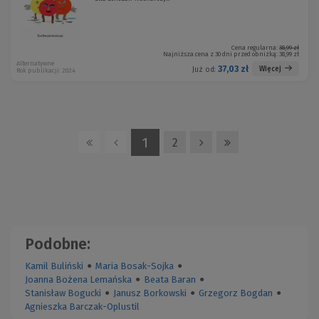
Cena regularna:
38,99 zł
Najniższa cena z 30 dni przed obniżką:
38,99 zł
Alternatywne
37,03 zł
Więcej
Już od:
Rok publikacji: 2024
1
2
Podobne:
Kamil Buliński
●
Maria Bosak-Sojka
●
Joanna Bożena Lemańska
●
Beata Baran
●
Stanisław Bogucki
●
Janusz Borkowski
●
Grzegorz Bogdan
●
Agnieszka Barczak-Oplustil