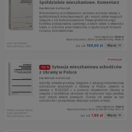
Spółdzielnie mieszkaniowe. Komentarz
Ewa Bończak-Kucharczyk
W komentarzu przedstawiono zarówno przepisy ustawy o
spółdzielniach mieszkaniowych, jak i innych ustaw mających
związek z ich funkcjonowaniem: Prawa spółdzielczego,
Kodeksu postępowania cywilnego, a także ustaw: o własności
lokali, o ochronie praw lokatorów, o społecznych formach
rozwoju mieszkalnictwa.
Cena regularna:
199,00 zł
Najniższa cena z 30 dni przed obniżką:
199,00 zł
KAM-1073 W05D01
199,00 zł
Więcej
Już od:
Rok publikacji: 2023
Promocja!
Sytuacja mieszkaniowa uchodźców
-90 %
z Ukrainy w Polsce
Ewa Bończak-Kucharczyk
Autorka omawia przepisy związane z sytuacją mieszkaniową
uchodźców wojennych z Ukrainy w Polsce, zawarte w
ustawie z 12.03.2022 r. o pomocy obywatelom Ukrainy w
związku z konfliktem zbrojnym na terytorium tego państwa
oraz innych aktach prawnych. Ocenia ich wpływ na byt
uchodźców i perspektywę dalszego pobytu w kraju.
Cena regularna:
79,00 zł
Najniższa cena z 30 dni przed obniżką:
53,72 zł
Wolters Kluwer Polska
KAM-4635 W01P01
7,90 zł
Więcej
Już od:
Rok publikacji: 2022