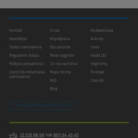
Kontakt
O nas
Wydawnictwa
Newsletter
Współpraca
Autorzy
Status zamówienia
Dla autorów
(Nowe
(Link
Serie
okno)
do
Regulamin sklepu
Twoje sugestie
Hasła LEX
innej
strony)
Polityka prywatności
(Nowe
(Link
Co nas wyróżnia
Segmenty
okno)
do
Zwrot lub reklamacja
Mapa strony
Rodzaje
innej
zamówienia
strony)
FAQ
Zawody
Blog
Zarządzaj preferencjami plików cookie
22 535 88 00
lub
801 04 45 45