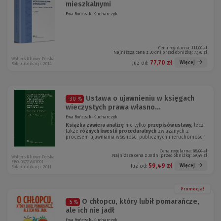
mieszkalnymi
Ewa Bończak-Kucharczyk
Cena regularna:
111,00 zł
Najniższa cena z 30 dni przed obniżką:
77,70 zł
Wolters Kluwer Polska
77,70 zł
Więcej
Już od:
Rok publikacji: 2014
Ustawa o ujawnieniu w księgach
-30 %
wieczystych prawa własno...
Ewa Bończak-Kucharczyk
Książka zawiera analizę
nie tylko
przepisów ustawy
, lecz
także
różnych kwestii proceduralnych
związanych z
procesem ujawniania własności publicznych nieruchomości.
Cena regularna:
85,00 zł
Najniższa cena z 30 dni przed obniżką:
59,49 zł
Wolters Kluwer Polska
EBO-0677 W01P01
59,49 zł
Więcej
Już od:
Rok publikacji: 2011
Promocja!
O chłopcu, który lubił pomarańcze,
-5 %
ale ich nie jadł
Ewa Bończak-Kucharczyk