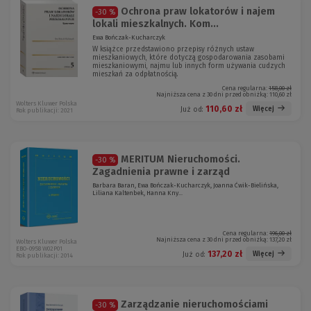
Ochrona praw lokatorów i najem
-30 %
lokali mieszkalnych. Kom...
Ewa Bończak-Kucharczyk
W książce przedstawiono przepisy różnych ustaw
mieszkaniowych, które dotyczą gospodarowania zasobami
mieszkaniowymi, najmu lub innych form używania cudzych
mieszkań za odpłatnością.
Cena regularna:
158,00 zł
Najniższa cena z 30 dni przed obniżką:
110,60 zł
Wolters Kluwer Polska
110,60 zł
Więcej
Już od:
Rok publikacji: 2021
MERITUM Nieruchomości.
-30 %
Zagadnienia prawne i zarząd
Barbara Baran, Ewa Bończak-Kucharczyk, Joanna Ćwik-Bielińska,
Liliana Kaltenbek, Hanna Kny...
Cena regularna:
196,00 zł
Najniższa cena z 30 dni przed obniżką:
137,20 zł
Wolters Kluwer Polska
EBO-0958 W02P01
137,20 zł
Więcej
Już od:
Rok publikacji: 2014
Zarządzanie nieruchomościami
-30 %