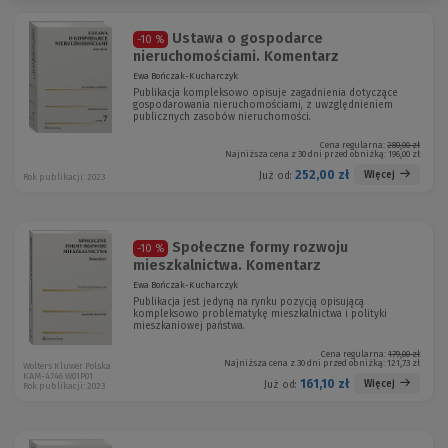
Ustawa o gospodarce
-10 %
nieruchomościami. Komentarz
Ewa Bończak-Kucharczyk
Publikacja kompleksowo opisuje zagadnienia dotyczące
gospodarowania nieruchomościami, z uwzględnieniem
publicznych zasobów nieruchomości.
Cena regularna:
280,00 zł
Najniższa cena z 30 dni przed obniżką:
196,00 zł
252,00 zł
Więcej
Już od:
Rok publikacji: 2023
Społeczne formy rozwoju
-10 %
mieszkalnictwa. Komentarz
Ewa Bończak-Kucharczyk
Publikacja jest jedyną na rynku pozycją opisującą
kompleksowo problematykę mieszkalnictwa i polityki
mieszkaniowej państwa.
Cena regularna:
179,00 zł
Najniższa cena z 30 dni przed obniżką:
121,73 zł
Wolters Kluwer Polska
KAM-4746 W01P01
161,10 zł
Więcej
Już od:
Rok publikacji: 2023