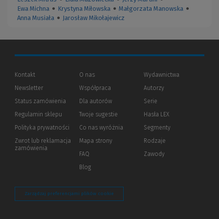
Ewa Michna
●
Krystyna Miłowska
●
Małgorzata Manowska
●
Anna Musiała
●
Jarosław Mikołajewicz
Kontakt
O nas
Wydawnictwa
Newsletter
Współpraca
Autorzy
Status zamówienia
Dla autorów
(Nowe
(Link
Serie
okno)
do
Regulamin sklepu
Twoje sugestie
Hasła LEX
innej
strony)
Polityka prywatności
(Nowe
(Link
Co nas wyróżnia
Segmenty
okno)
do
Zwrot lub reklamacja
Mapa strony
Rodzaje
innej
zamówienia
strony)
FAQ
Zawody
Blog
Zarządzaj preferencjami plików cookie