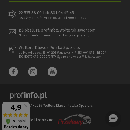
22 535 88 00
lub
801 04 45 45
Jesteśmy do Państwa dyspozycji od 8:00 do 16:00
pl-obsluga.profinfo@wolterskluwer.com
Na wiadomość odpowiemy możliwe jak najszybciej.
Wolters Kluwer Polska Sp. z o.o.
ul. Przyokopowa 33, 01-208 Warszawa; NIP: 583-001-89-31, REGON:
190610277, KRS: 0000709879, Sąd rejonowy dla M.S. Warszawy
Copyright 1997 - 2026 Wolters Kluwer Polska Sp. z o.o.
Płatności elektroniczne
(Nowe
(Link
okno)
do