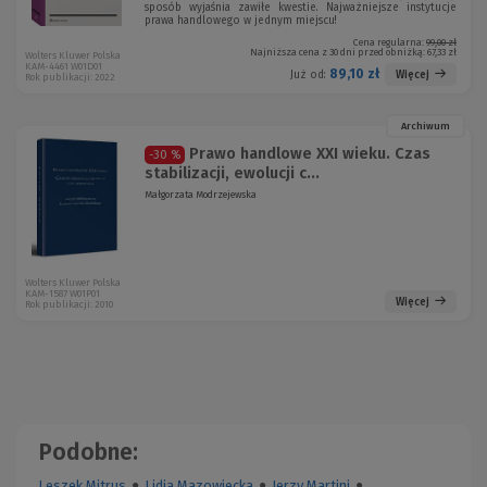
sposób wyjaśnia zawiłe kwestie. Najważniejsze instytucje
prawa handlowego w jednym miejscu!
Cena regularna:
99,00 zł
Najniższa cena z 30 dni przed obniżką:
67,33 zł
Wolters Kluwer Polska
KAM-4461 W01D01
89,10 zł
Więcej
Już od:
Rok publikacji: 2022
Archiwum
Prawo handlowe XXI wieku. Czas
-30 %
stabilizacji, ewolucji c...
Małgorzata Modrzejewska
Wolters Kluwer Polska
KAM-1587 W01P01
Więcej
Rok publikacji: 2010
Podobne:
Leszek Mitrus
●
Lidia Mazowiecka
●
Jerzy Martini
●