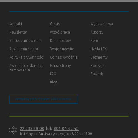
Kontakt
O nas
Wydawnictwa
Newsletter
Współpraca
Autorzy
Status zamówienia
Dla autorów
(Nowe
(Link
Serie
okno)
do
Regulamin sklepu
Twoje sugestie
Hasła LEX
innej
strony)
Polityka prywatności
(Nowe
(Link
Co nas wyróżnia
Segmenty
okno)
do
Zwrot lub reklamacja
Mapa strony
Rodzaje
innej
zamówienia
strony)
FAQ
Zawody
Blog
Zarządzaj preferencjami plików cookie
22 535 88 00
lub
801 04 45 45
Jesteśmy do Państwa dyspozycji od 8:00 do 16:00