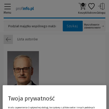
0
Menu
Koszyk
Ulubione
Zaloguj
Wyszukiwanie
Szukaj
zaawansowane
Lista autorów
Twoja prywatność
Piotr Przybysz
W celu zapewnienia Ci optymalnej obsługi, korzystamy z plików cookie i innych podobnych