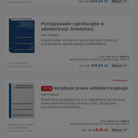
269,00 zł
Więcej
Już od:
Rok publikacji: 2021
Postępowanie egzekucyjne w
administracji. Komentarz
Piotr Przybysz
Kompleksowe omówienie poszczególnych instytucji
postępowania egzekucyjnego w administracji.
Cena regularna:
199,00 zł
Najniższa cena z 30 dni przed obniżką:
199,00 zł
NEX-0307 W09P01
199,00 zł
Więcej
Już od:
Rok publikacji: 2021
Promocja!
Instytucje prawa administracyjnego
-30 %
Piotr Przybysz
W publikacji uwzględniono m.in. zagadnienia europeizacji
prawa administracyjnego w Polsce oraz zarządzania
pracownikami administracji.
Cena regularna:
69,00 zł
Najniższa cena z 30 dni przed obniżką:
46,91 zł
Wolters Kluwer Polska
KAM-3798 W01D01
48,30 zł
Więcej
Już od:
Rok publikacji: 2020