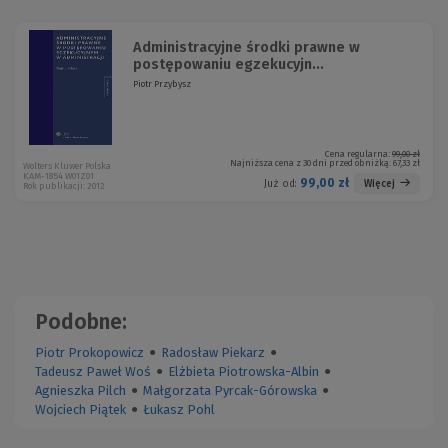
Administracyjne środki prawne w
postępowaniu egzekucyjn...
Piotr Przybysz
Cena regularna:
99,00 zł
Najniższa cena z 30 dni przed obniżką:
67,33 zł
Wolters Kluwer Polska
KAM-1854 W01Z01
99,00 zł
Więcej
Już od:
Rok publikacji: 2012
Podobne:
Piotr Prokopowicz
●
Radosław Piekarz
●
Tadeusz Paweł Woś
●
Elżbieta Piotrowska-Albin
●
Agnieszka Pilch
●
Małgorzata Pyrcak-Górowska
●
Wojciech Piątek
●
Łukasz Pohl