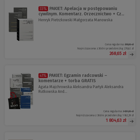
PAKIET: Apelacja w postępowaniu
33%
cywilnym. Komentarz. Orzecznictwo + Cz...
Henryk Pietrzkowski Małgorzata Manowska
Cena regularna:
398,00 zł
Najniższa cena z 30 dni przed obniżką:
270,62 zł
268,65 zł
PAKIET: Egzamin radcowski –
41%
komentarze + torba GRATIS
Agata Majchrowska Aleksandra Partyk Aleksandra
Rutkowska And...
Cena regularna:
3 081,00 zł
Najniższa cena z 30 dni przed obniżką:
1 962,39 zł
1 804,63 zł