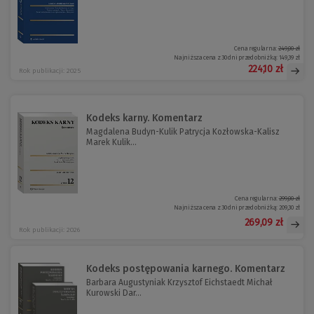
Cena regularna:
249,00 zł
Najniższa cena z 30 dni przed obniżką:
149,39 zł
224,10 zł
Rok publikacji: 2025
Kodeks karny. Komentarz
Magdalena Budyn-Kulik Patrycja Kozłowska-Kalisz
Marek Kulik...
Cena regularna:
299,00 zł
Najniższa cena z 30 dni przed obniżką:
209,30 zł
269,09 zł
Rok publikacji: 2026
Kodeks postępowania karnego. Komentarz
Barbara Augustyniak Krzysztof Eichstaedt Michał
Kurowski Dar...