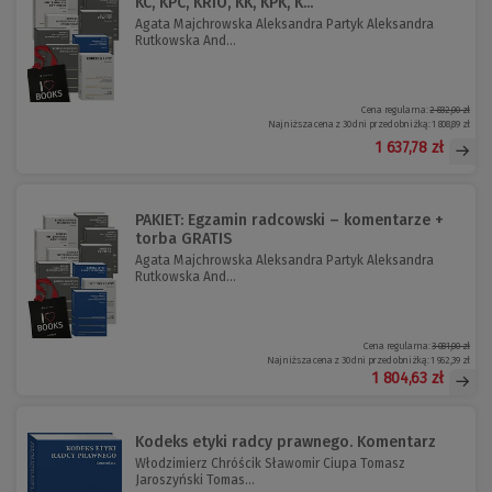
KC, KPC, KRiO, KK, KPK, K...
Agata Majchrowska Aleksandra Partyk Aleksandra
Rutkowska And...
Cena regularna:
2 832,00 zł
Najniższa cena z 30 dni przed obniżką:
1 808,89 zł
1 637,78 zł
PAKIET: Egzamin radcowski – komentarze +
torba GRATIS
Agata Majchrowska Aleksandra Partyk Aleksandra
Rutkowska And...
Cena regularna:
3 081,00 zł
Najniższa cena z 30 dni przed obniżką:
1 962,39 zł
1 804,63 zł
Kodeks etyki radcy prawnego. Komentarz
Włodzimierz Chróścik Sławomir Ciupa Tomasz
Jaroszyński Tomas...