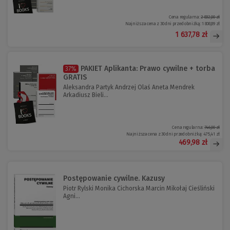
Cena regularna:
2 832,00 zł
Najniższa cena z 30 dni przed obniżką:
1 808,89 zł
1 637,78 zł
PAKIET Aplikanta: Prawo cywilne + torba
37%
GRATIS
Aleksandra Partyk Andrzej Olaś Aneta Mendrek
Arkadiusz Bieli...
Cena regularna:
746,00 zł
Najniższa cena z 30 dni przed obniżką:
475,41 zł
469,98 zł
Postępowanie cywilne. Kazusy
Piotr Rylski Monika Cichorska Marcin Mikołaj Cieśliński
Agni...