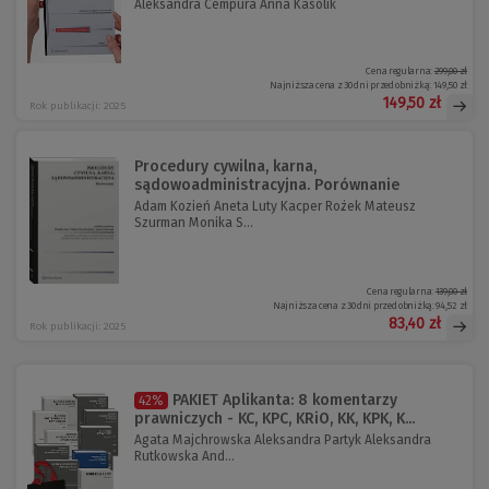
Aleksandra Cempura Anna Kasolik
Cena regularna:
299,00 zł
Najniższa cena z 30 dni przed obniżką:
149,50 zł
149,50 zł
Rok publikacji: 2025
Procedury cywilna, karna,
sądowoadministracyjna. Porównanie
Adam Kozień Aneta Luty Kacper Rożek Mateusz
Szurman Monika S...
Cena regularna:
139,00 zł
Najniższa cena z 30 dni przed obniżką:
94,52 zł
83,40 zł
Rok publikacji: 2025
PAKIET Aplikanta: 8 komentarzy
42%
prawniczych - KC, KPC, KRiO, KK, KPK, K...
Agata Majchrowska Aleksandra Partyk Aleksandra
Rutkowska And...