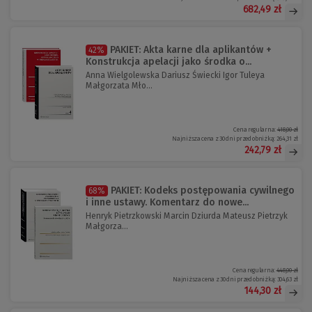
682,49 zł
PAKIET: Akta karne dla aplikantów +
42%
Konstrukcja apelacji jako środka o...
Anna Wielgolewska Dariusz Świecki Igor Tuleya
Małgorzata Mło...
Cena regularna:
418,00 zł
Najniższa cena z 30 dni przed obniżką:
264,31 zł
242,79 zł
PAKIET: Kodeks postępowania cywilnego
68%
i inne ustawy. Komentarz do nowe...
Henryk Pietrzkowski Marcin Dziurda Mateusz Pietrzyk
Małgorza...
Cena regularna:
448,00 zł
Najniższa cena z 30 dni przed obniżką:
304,63 zł
144,30 zł