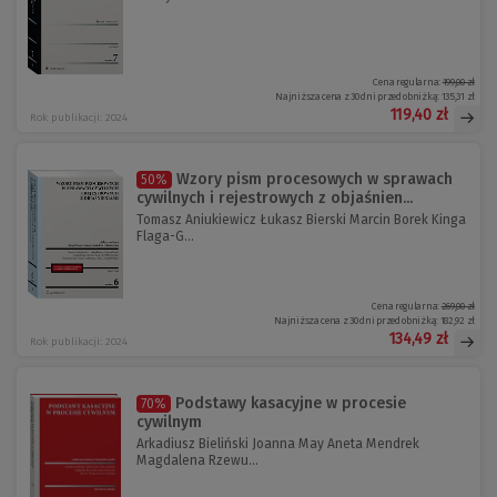
Cena regularna:
199,00 zł
Najniższa cena z 30 dni przed obniżką:
135,31 zł
119,40 zł
Rok publikacji: 2024
Wzory pism procesowych w sprawach
50%
cywilnych i rejestrowych z objaśnien...
Tomasz Aniukiewicz Łukasz Bierski Marcin Borek Kinga
Flaga-G...
Cena regularna:
269,00 zł
Najniższa cena z 30 dni przed obniżką:
182,92 zł
134,49 zł
Rok publikacji: 2024
Podstawy kasacyjne w procesie
70%
cywilnym
Arkadiusz Bieliński Joanna May Aneta Mendrek
Magdalena Rzewu...