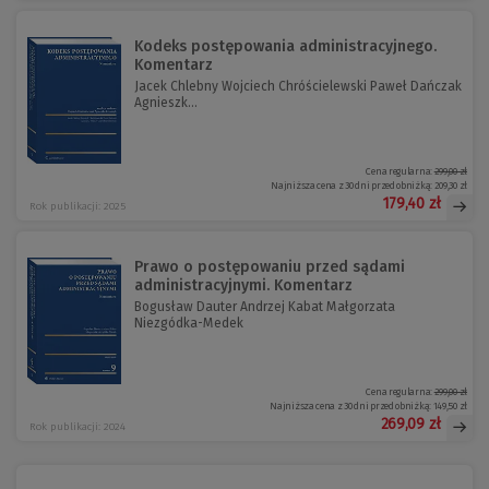
Kodeks postępowania administracyjnego.
Komentarz
Jacek Chlebny Wojciech Chróścielewski Paweł Dańczak
Agnieszk...
Cena regularna:
299,00 zł
Najniższa cena z 30 dni przed obniżką:
209,30 zł
179,40 zł
Rok publikacji: 2025
Prawo o postępowaniu przed sądami
administracyjnymi. Komentarz
Bogusław Dauter Andrzej Kabat Małgorzata
Niezgódka-Medek
Cena regularna:
299,00 zł
Najniższa cena z 30 dni przed obniżką:
149,50 zł
269,09 zł
Rok publikacji: 2024