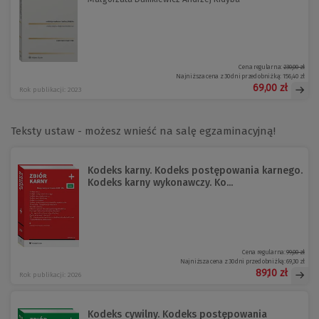
Cena regularna:
230,00 zł
Najniższa cena z 30 dni przed obniżką:
156,40 zł
69,00 zł
Rok publikacji: 2023
Teksty ustaw - możesz wnieść na salę egzaminacyjną!
Kodeks karny. Kodeks postępowania karnego.
Kodeks karny wykonawczy. Ko...
Cena regularna:
99,00 zł
Najniższa cena z 30 dni przed obniżką:
69,30 zł
89,10 zł
Rok publikacji: 2026
Kodeks cywilny. Kodeks postępowania