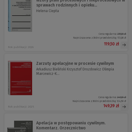
Wzory pism procesowych i nieprocesowych w
sprawach rodzinnych i opieku...
Helena Ciepła
Cena regularna:
239,00 zł
Najniższa cena z 30 dni przed obniżką:
172,08 zł
119,50 zł
Rok publikacji: 2026
Zarzuty apelacyjne w procesie cywilnym
Arkadiusz Bieliński Krzysztof Drozdowicz Olimpia
Marcewicz-K...
Cena regularna:
249,00 zł
Najniższa cena z 30 dni przed obniżką:
124,50 zł
149,39 zł
Rok publikacji: 2025
Apelacja w postępowaniu cywilnym.
Komentarz. Orzecznictwo