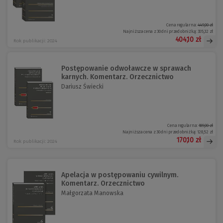
Cena regularna:
449,00 zł
Najniższa cena z 30 dni przed obniżką:
305,32 zł
404,10 zł
Rok publikacji: 2024
Postępowanie odwoławcze w sprawach
karnych. Komentarz. Orzecznictwo
Dariusz Świecki
Cena regularna:
189,00 zł
Najniższa cena z 30 dni przed obniżką:
128,52 zł
170,10 zł
Rok publikacji: 2024
Apelacja w postępowaniu cywilnym.
Komentarz. Orzecznictwo
Małgorzata Manowska