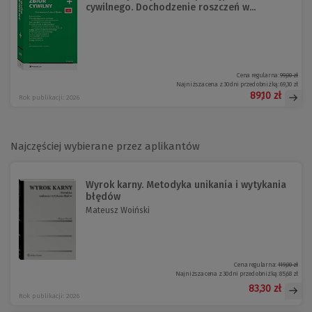
cywilnego. Dochodzenie roszczeń w...
Cena regularna:
99,00 zł
Najniższa cena z 30 dni przed obniżką:
69,30 zł
89,10 zł
Rok publikacji: 2026
Najczęściej wybierane przez aplikantów
Wyrok karny. Metodyka unikania i wytykania
błędów
Mateusz Woiński
Cena regularna:
119,00 zł
Najniższa cena z 30 dni przed obniżką:
85,68 zł
83,30 zł
Rok publikacji: 2026