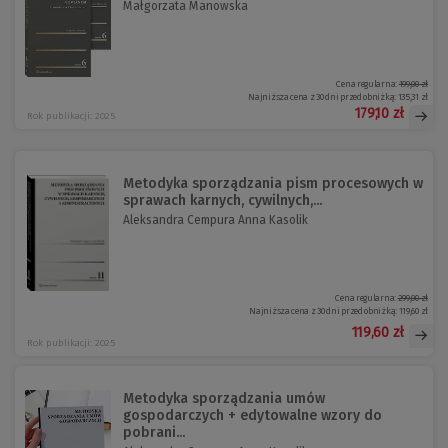
Małgorzata Manowska
Cena regularna:
199,00 zł
Najniższa cena z 30 dni przed obniżką:
135,31 zł
179,10 zł
Rok publikacji: 2025
Metodyka sporządzania pism procesowych w
sprawach karnych, cywilnych,...
Aleksandra Cempura Anna Kasolik
Cena regularna:
299,00 zł
Najniższa cena z 30 dni przed obniżką:
119,60 zł
119,60 zł
Rok publikacji: 2025
Metodyka sporządzania umów
gospodarczych + edytowalne wzory do
pobrani...