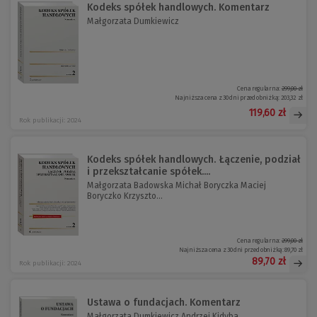
Kodeks spółek handlowych. Komentarz
Małgorzata Dumkiewicz
Cena regularna:
299,00 zł
Najniższa cena z 30 dni przed obniżką:
203,32 zł
119,60 zł
Rok publikacji: 2024
Kodeks spółek handlowych. Łączenie, podział
i przekształcanie spółek....
Małgorzata Badowska Michał Boryczka Maciej
Boryczko Krzyszto...
Cena regularna:
299,00 zł
Najniższa cena z 30 dni przed obniżką:
89,70 zł
89,70 zł
Rok publikacji: 2024
Ustawa o fundacjach. Komentarz
Małgorzata Dumkiewicz Andrzej Kidyba