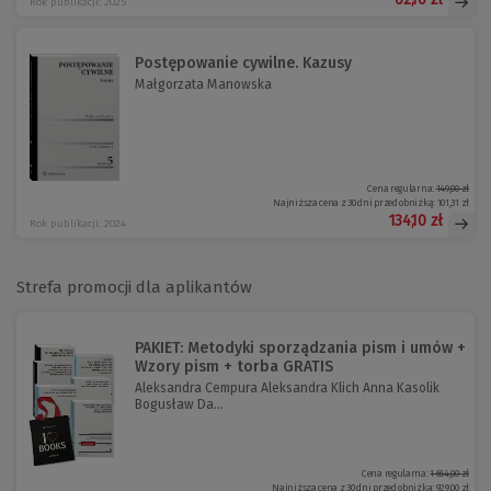
Rok publikacji: 2025
Postępowanie cywilne. Kazusy
Małgorzata Manowska
Cena regularna:
149,00 zł
Najniższa cena z 30 dni przed obniżką:
101,31 zł
134,10 zł
Rok publikacji: 2024
Strefa promocji dla aplikantów
PAKIET: Metodyki sporządzania pism i umów +
Wzory pism + torba GRATIS
Aleksandra Cempura Aleksandra Klich Anna Kasolik
Bogusław Da...
Cena regularna:
1 664,00 zł
Najniższa cena z 30 dni przed obniżką:
929,00 zł