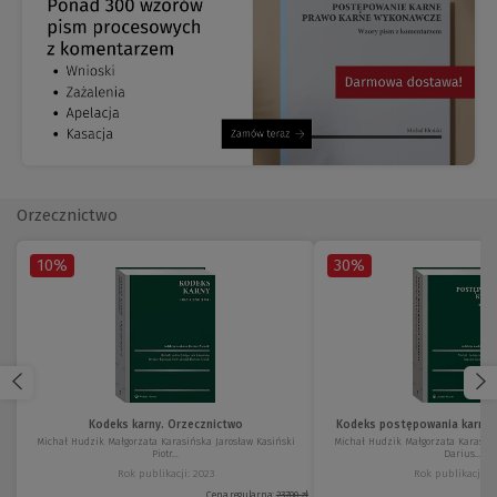
Orzecznictwo
10%
30%
Kodeks karny. Orzecznictwo
Kodeks postępowania karneg
Michał Hudzik Małgorzata Karasińska Jarosław Kasiński
Michał Hudzik Małgorzata Karasińs
Piotr...
Darius...
Rok publikacji: 2023
Rok publikacji: 2
Cena regularna:
237,00 zł