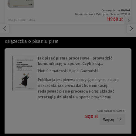
Cena regularna:
299,00 zł
Najniższa cena z 30 dni przed obniżką:
203,32 zł
119,60 zł
Rok publikacji: 2024
Książeczka o pisaniu pism
Jak pisać pisma procesowe i prowadzić
komunikację w sporze. Czyli ksią...
Piotr Biernatowski Maciej Gawroński
Publikacja jest pierwszą pozycją na rynku dającą
wskazówki,
jak prowadzić komunikację
,
redagować pisma procesowe
oraz
układać
strategię działania
w sporze prawniczym.
Cena regularna:
59,00 zł
53,10 zł
Więcej