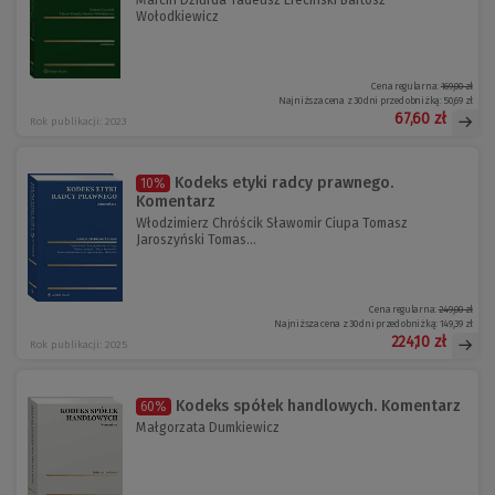
Marcin Dziurda Tadeusz Ereciński Bartosz
Wołodkiewicz
Cena regularna:
169,00 zł
Najniższa cena z 30 dni przed obniżką:
50,69 zł
67,60 zł
Rok publikacji: 2023
Kodeks etyki radcy prawnego.
10%
Komentarz
Włodzimierz Chróścik Sławomir Ciupa Tomasz
Jaroszyński Tomas...
Cena regularna:
249,00 zł
Najniższa cena z 30 dni przed obniżką:
149,39 zł
224,10 zł
Rok publikacji: 2025
Kodeks spółek handlowych. Komentarz
60%
Małgorzata Dumkiewicz