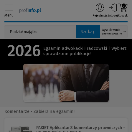
0
Menu
Rejestracja
Zaloguj
Koszyk
Wyszukiwanie
Szukaj
zaawansowane
2026
Egzamin adwokacki i radcowski | Wybierz
sprawdzone publikacje!
Komentarze - Zabierz na egzamin!
PAKIET Aplikanta: 8 komentarzy prawniczych -