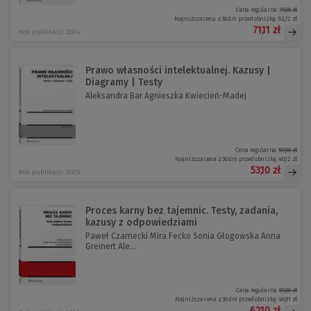
Cena regularna:
79,00 zł
Najniższa cena z 30 dni przed obniżką:
53,72 zł
71,11 zł
Rok publikacji: 2024
Prawo własności intelektualnej. Kazusy |
Diagramy | Testy
Aleksandra Bar Agnieszka Kwiecień-Madej
Cena regularna:
59,00 zł
Najniższa cena z 30 dni przed obniżką:
40,12 zł
53,10 zł
Rok publikacji: 2025
Proces karny bez tajemnic. Testy, zadania,
kazusy z odpowiedziami
Paweł Czarnecki Mira Fecko Sonia Głogowska Anna
Greinert Ale...
Cena regularna:
69,00 zł
Najniższa cena z 30 dni przed obniżką:
46,91 zł
62,10 zł