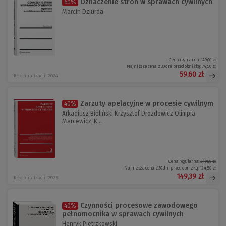
Oznaczenie stron w sprawach cywilnych
60%
Marcin Dziurda
Cena regularna:
149,00 zł
Najniższa cena z 30 dni przed obniżką:
74,50 zł
59,60 zł
Rok publikacji: 2024
Zarzuty apelacyjne w procesie cywilnym
40%
Arkadiusz Bieliński Krzysztof Drozdowicz Olimpia
Marcewicz-K...
Cena regularna:
249,00 zł
Najniższa cena z 30 dni przed obniżką:
124,50 zł
149,39 zł
Rok publikacji: 2025
Czynności procesowe zawodowego
40%
pełnomocnika w sprawach cywilnych
Henryk Pietrzkowski