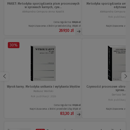
PAKIET: Metodyka sporządzania pism procesowych
Metodyka sporządzania umów
w sprawach karnych, cyw...
edytowa...
Aleksandra Cempura Anna Kasolik
Aleksandra Cempura Ann
Rok publikacji: 2
Cena regularna:
598,00 zł
Najniższa cena z 30 dni przed obniżką:
358,80 zł
Najniższa cena z 30 d
269,10 zł
30%
Wyrok karny. Metodyka unikania i wytykania błędów
Czynności procesowe obrońcy
spraw...
Mateusz Woiński
Dariusz Świeck
Rok publikacji: 2026
Rok publikacji: 2
Cena regularna:
119,00 zł
Najniższa cena z 30 dni przed obniżką:
85,68 zł
Najniższa cena z 30 d
83,30 zł