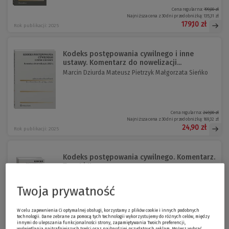
Cena regularna:
199,00 zł
Najniższa cena z 30 dni przed obniżką:
135,31 zł
179,10 zł
Rok publikacji: 2025
Kodeks postępowania cywilnego i inne
ustawy. Komentarz do nowelizacji...
Marcin Dziurda Mateusz Pietrzyk Małgorzata Sieńko
Cena regularna:
249,00 zł
Najniższa cena z 30 dni przed obniżką:
169,32 zł
24,90 zł
Rok publikacji: 2025
Kodeks postępowania cywilnego. Komentarz.
Tom I i II
Małgorzata Anaszkiewicz Małgorzata Eysymontt
Dominik Horodys...
Twoja prywatność
W celu zapewnienia Ci optymalnej obsługi, korzystamy z plików cookie i innych podobnych
Cena regularna:
429,00 zł
technologii. Dane zebrane za pomocą tych technologii wykorzystujemy do różnych celów, między
Najniższa cena z 30 dni przed obniżką:
171,60 zł
innymi do ulepszania funkcjonalności strony, zapamiętywania Twoich preferencji,
wyświetlania najtrafniejszych treści oraz najbardziej przydatnych reklam. Możesz wybrać