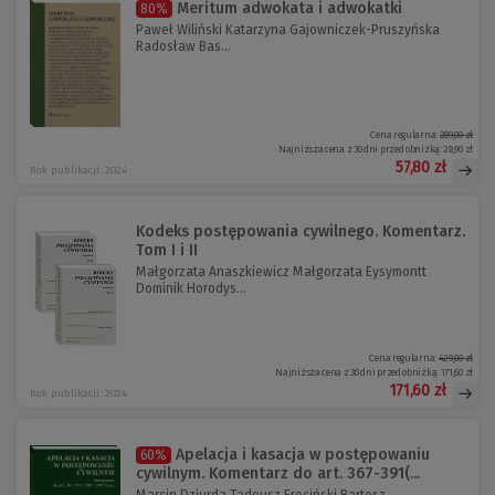
Meritum adwokata i adwokatki
80%
Paweł Wiliński Katarzyna Gajowniczek-Pruszyńska
Radosław Bas...
Cena regularna:
289,00 zł
Najniższa cena z 30 dni przed obniżką:
28,90 zł
57,80 zł
Rok publikacji: 2024
Kodeks postępowania cywilnego. Komentarz.
Tom I i II
Małgorzata Anaszkiewicz Małgorzata Eysymontt
Dominik Horodys...
Cena regularna:
429,00 zł
Najniższa cena z 30 dni przed obniżką:
171,60 zł
171,60 zł
Rok publikacji: 2024
Apelacja i kasacja w postępowaniu
60%
cywilnym. Komentarz do art. 367-391(...