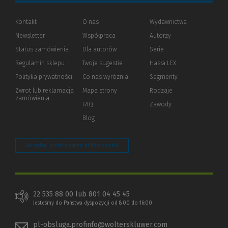
Kontakt
O nas
Wydawnictwa
Newsletter
Współpraca
Autorzy
Status zamówienia
Dla autorów
(Nowe
(Link
Serie
okno)
do
Regulamin sklepu
Twoje sugestie
Hasła LEX
innej
strony)
Polityka prywatności
(Nowe
(Link
Co nas wyróżnia
Segmenty
okno)
do
Zwrot lub reklamacja
Mapa strony
Rodzaje
innej
zamówienia
strony)
FAQ
Zawody
Blog
Zarządzaj preferencjami plików cookie
22 535 88 00 lub 801 04 45 45
Jesteśmy do Państwa dyspozycji od 8:00 do 16:00
pl-obsluga.profinfo@wolterskluwer.com