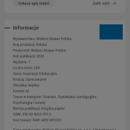
Zwiń opis
Zobacz spis treści
Informacje
Wydawnictwo:
Wolters Kluwer Polska
Kraj produkcji: Polska
Producent:
Wolters Kluwer Polska
Rok publikacji:
2020
Wydanie:
1
Liczba stron:
260
Seria:
Inspiracje Edukacyjne
Rodzaj:
Opracowanie
Okładka:
miękka
Format:
A5
Towar w kategorii:
Oświata
,
Dydaktyka i pedagogika
,
Psychologia i rozwój
Wersja publikacji:
Książka papier
ISBN:
978-83-8223-159-5
Kod towaru:
KAM-4055 W01Z01
Dane producenta: Wolters Kluwer Polska sp. z o.o. | Przyokopowa