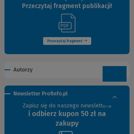
Przeczytaj fragment publikacji!
(Link
(Nowe
do
okno)
innej
strony)
Przeczytaj fragment
Autorzy
Newsletter Profinfo.pl
Zapisz się do naszego newslettera
i odbierz kupon 50 zł na
zakupy