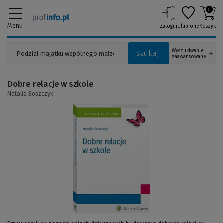
0
Menu
Zaloguj
Ulubione
Koszyk
Wyszukiwanie
Szukaj
zaawansowane
Dobre relacje w szkole
Natalia Boszczyk
(Link
do
innej
strony)