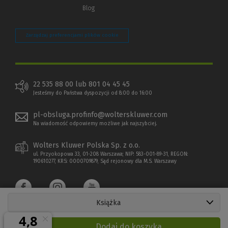
Blog
Zarządzaj preferencjami plików cookie
22 535 88 00 lub 801 04 45 45
Jesteśmy do Państwa dyspozycji od 8:00 do 16:00
pl-obsluga.profinfo@wolterskluwer.com
Na wiadomość odpowiemy możliwe jak najszybciej.
Wolters Kluwer Polska Sp. z o.o.
ul. Przyokopowa 33, 01-208 Warszawa; NIP: 583-001-89-31, REGON:
190610277, KRS: 0000709879, Sąd rejonowy dla M.S. Warszawy
Książka
Dodaj do koszyka