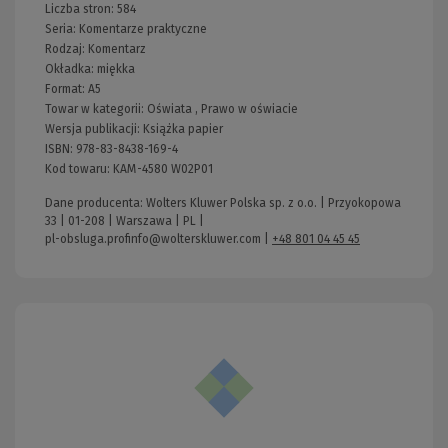
Liczba stron:
584
Seria:
Komentarze praktyczne
Rodzaj:
Komentarz
Okładka:
miękka
Format:
A5
Towar w kategorii:
Oświata
,
Prawo w oświacie
Wersja publikacji:
Książka papier
ISBN:
978-83-8438-169-4
Kod towaru:
KAM-4580 W02P01
Dane producenta: Wolters Kluwer Polska sp. z o.o. | Przyokopowa
33 | 01-208 | Warszawa | PL |
pl-obsluga.profinfo@wolterskluwer.com
|
+48 801 04 45 45