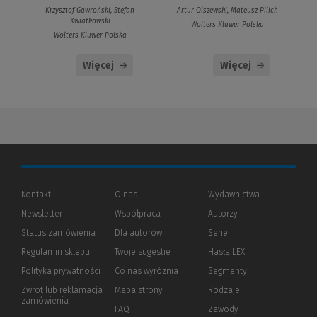
Krzysztof Gawroński, Stefan
Artur Olszewski, Mateusz Pilich
Kwiatkowski
Wolters Kluwer Polska
Wolters Kluwer Polska
Więcej
Więcej
Kontakt
O nas
Wydawnictwa
Newsletter
Współpraca
Autorzy
Status zamówienia
Dla autorów
(Nowe
(Link
Serie
okno)
do
Regulamin sklepu
Twoje sugestie
Hasła LEX
innej
strony)
Polityka prywatności
(Nowe
(Link
Co nas wyróżnia
Segmenty
okno)
do
Zwrot lub reklamacja
Mapa strony
Rodzaje
innej
zamówienia
strony)
FAQ
Zawody