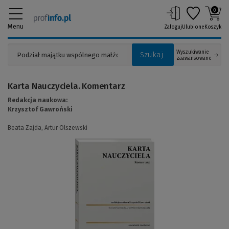
0
Menu
Zaloguj
Ulubione
Koszyk
Wyszukiwanie
Szukaj
zaawansowane
Karta Nauczyciela. Komentarz
Redakcja naukowa:
Krzysztof Gawroński
Beata Zajda,
Artur Olszewski
(Link
do
innej
strony)