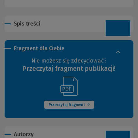
Spis treści
Fragment dla Ciebie
Nie możesz się zdecydować?
Przeczytaj fragment publikacji!
(Link
(Nowe
do
okno)
innej
strony)
Przeczytaj fragment
Autorzy