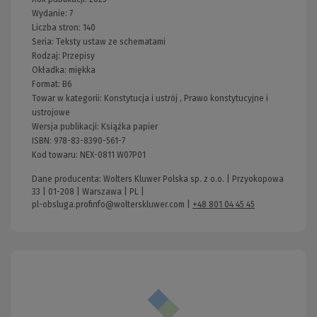
Wydanie:
7
Liczba stron:
140
Seria:
Teksty ustaw ze schematami
Rodzaj:
Przepisy
Okładka:
miękka
Format:
B6
Towar w kategorii:
Konstytucja i ustrój
,
Prawo konstytucyjne i
ustrojowe
Wersja publikacji:
Książka papier
ISBN:
978-83-8390-561-7
Kod towaru:
NEX-0811 W07P01
Dane producenta: Wolters Kluwer Polska sp. z o.o. | Przyokopowa
33 | 01-208 | Warszawa | PL |
pl-obsluga.profinfo@wolterskluwer.com
|
+48 801 04 45 45