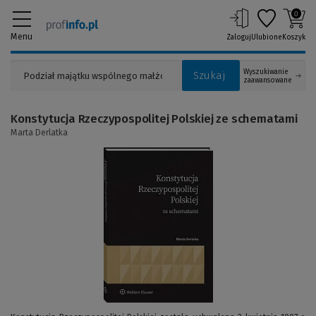
0
Menu
Zaloguj
Ulubione
Koszyk
Wyszukiwanie
Szukaj
zaawansowane
Konstytucja Rzeczypospolitej Polskiej ze schematami
Marta Derlatka
(Link
do
innej
strony)