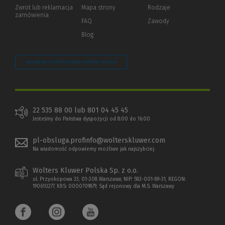
okno)
do
Zwrot lub reklamacja
Mapa strony
Rodzaje
innej
zamówienia
strony)
FAQ
Zawody
Blog
Zarządzaj preferencjami plików cookie
22 535 88 00 lub 801 04 45 45
Jesteśmy do Państwa dyspozycji od 8:00 do 16:00
pl-obsluga.profinfo@wolterskluwer.com
Na wiadomość odpowiemy możliwe jak najszybciej.
Wolters Kluwer Polska Sp. z o.o.
ul. Przyokopowa 33, 01-208 Warszawa; NIP: 583-001-89-31, REGON:
190610277, KRS: 0000709879, Sąd rejonowy dla M.S. Warszawy