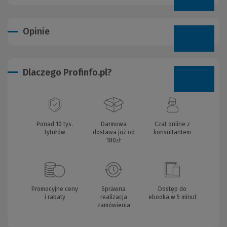
Opinie
Dlaczego Profinfo.pl?
Ponad 10 tys.
Darmowa
Czat online z
tytułów
dostawa już od
konsultantem
180zł
Promocyjne ceny
Sprawna
Dostęp do
i rabaty
realizacja
ebooka w 5 minut
zamówienia