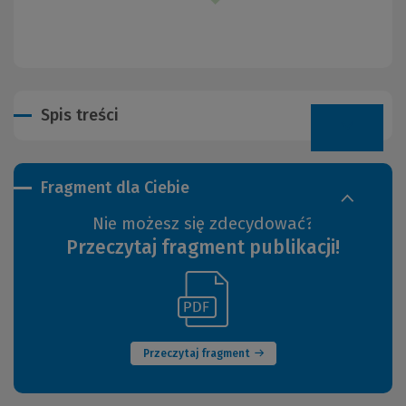
Spis treści
Fragment dla Ciebie
Nie możesz się zdecydować?
Przeczytaj fragment publikacji!
(Link
(Nowe
do
okno)
innej
strony)
Przeczytaj fragment