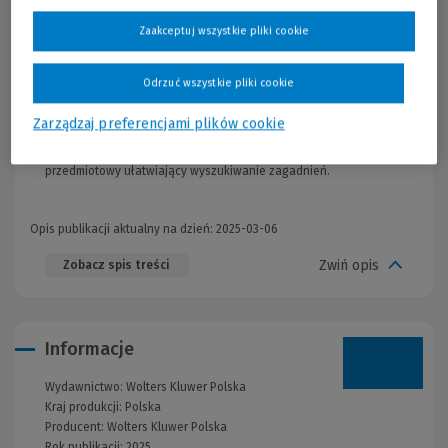
państwie.
Zaakceptuj wszystkie pliki cookie
Schematy do Konstytucji przedstawiają w formie
graficznej wybrane zasady, instytucje i procedury konstytucyjne
Odrzuć wszystkie pliki cookie
oraz powiązania między poszczególnymi unormowaniami.
Artykuły Konstytucji zostały opatrzone tytułami
Zarządzaj preferencjami plików cookie
objaśniającymi ich treść. W książce umieszczono także skorowidz
przedmiotowy ułatwiający wyszukiwanie zagadnień.
Opis publikacji aktualny na dzień: 2025-03-06
Zwiń opis
Zobacz spis treści
Informacje
Wydawnictwo:
Wolters Kluwer Polska
Kraj produkcji: Polska
Producent:
Wolters Kluwer Polska
Rok publikacji:
2025