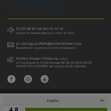
Zarządzaj preferencjami plików cookie
22 535 88 00 lub 801 04 45 45
Jesteśmy do Państwa dyspozycji od 8:00 do 16:00
pl-obsluga.profinfo@wolterskluwer.com
Na wiadomość odpowiemy możliwe jak najszybciej.
Wolters Kluwer Polska Sp. z o.o.
ul. Przyokopowa 33, 01-208 Warszawa; NIP: 583-001-89-31, REGON:
190610277, KRS: 0000709879, Sąd rejonowy dla M.S. Warszawy
Książka
Copyright 1997 - 2026 Wolters Kluwer Polska Sp. z o.o.