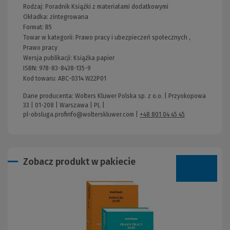
Rodzaj:
Poradnik
Książki z materiałami dodatkowymi
Okładka:
zintegrowana
Format:
B5
Towar w kategorii:
Prawo pracy i ubezpieczeń społecznych
,
Prawo pracy
Wersja publikacji:
Książka papier
ISBN:
978-83-8438-135-9
Kod towaru:
ABC-0314 W22P01
Dane producenta: Wolters Kluwer Polska sp. z o.o. | Przyokopowa
33 | 01-208 | Warszawa | PL |
pl-obsluga.profinfo@wolterskluwer.com
|
+48 801 04 45 45
Zobacz produkt w pakiecie