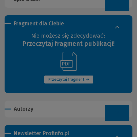
Fragment dla Ciebie
Nie możesz się zdecydować?
Przeczytaj fragment publikacji!
(Link
(Nowe
do
okno)
innej
strony)
Przeczytaj fragment
Autorzy
Newsletter Profinfo.pl