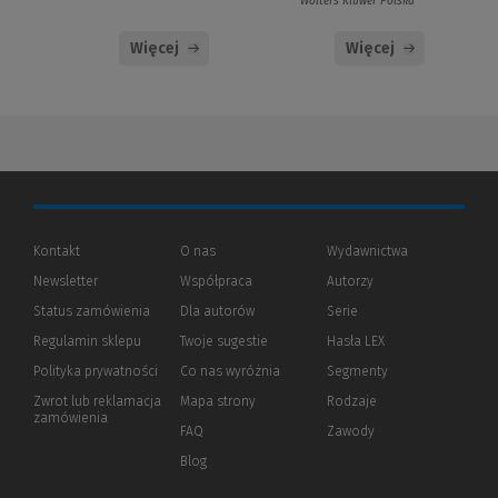
Wolters Kluwer Polska
Więcej
Więcej
Kontakt
O nas
Wydawnictwa
Newsletter
Współpraca
Autorzy
Status zamówienia
Dla autorów
(Nowe
(Link
Serie
okno)
do
Regulamin sklepu
Twoje sugestie
Hasła LEX
innej
strony)
Polityka prywatności
(Nowe
(Link
Co nas wyróżnia
Segmenty
okno)
do
Zwrot lub reklamacja
Mapa strony
Rodzaje
innej
zamówienia
strony)
FAQ
Zawody
Blog