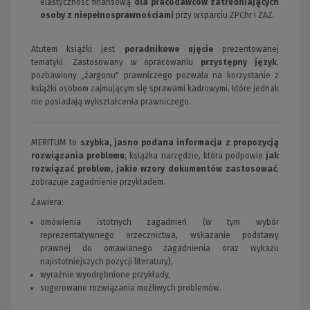
elastyczność finansową
dla pracodawców zatrudniających
osoby z niepełnosprawnościami
przy wsparciu ZPChr i ZAZ.
Atutem książki jest
poradnikowe ujęcie
prezentowanej
tematyki. Zastosowany w opracowaniu
przystępny język
,
pozbawiony „żargonu" prawniczego pozwala na korzystanie z
książki osobom zajmującym się sprawami kadrowymi, które jednak
nie posiadają wykształcenia prawniczego.
MERITUM to
szybka, jasno podana informacja z propozycją
rozwiązania problemu
; książka narzędzie, która podpowie
jak
rozwiązać problem, jakie wzory dokumentów zastosować
,
zobrazuje zagadnienie przykładem.
Zawiera:
omówienia istotnych zagadnień (w tym wybór
reprezentatywnego orzecznictwa, wskazanie podstawy
prawnej do omawianego zagadnienia oraz wykazu
najistotniejszych pozycji literatury),
wyraźnie wyodrębnione przykłady,
sugerowane rozwiązania możliwych problemów.