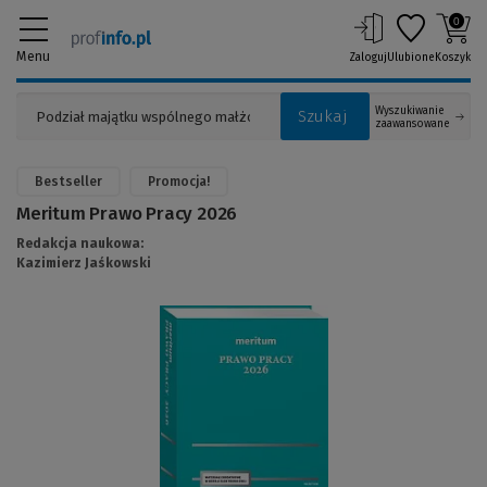
0
Menu
Zaloguj
Ulubione
Koszyk
Wyszukiwanie
Szukaj
zaawansowane
Bestseller
Promocja!
Meritum Prawo Pracy 2026
Redakcja naukowa:
Kazimierz Jaśkowski
(Link
do
innej
strony)