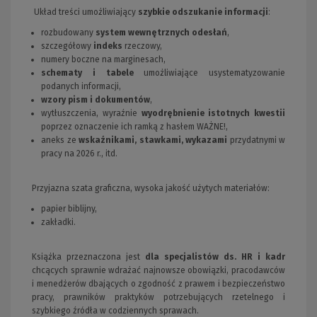
Układ treści umożliwiający
szybkie odszukanie informacji
:
rozbudowany
system wewnętrznych odesłań
,
szczegółowy
indeks
rzeczowy,
numery boczne na marginesach,
schematy i tabele
umożliwiające usystematyzowanie
podanych informacji,
wzory pism i dokumentów
,
wytłuszczenia, wyraźnie
wyodrębnienie istotnych kwestii
poprzez oznaczenie ich ramką z hasłem WAŻNE!,
aneks ze
wskaźnikami, stawkami, wykazami
przydatnymi w
pracy na 2026 r., itd.
Przyjazna szata graficzna, wysoka jakość użytych materiałów:
papier biblijny,
zakładki.
Książka przeznaczona jest
dla specjalistów ds. HR i kadr
chcących sprawnie wdrażać najnowsze obowiązki, pracodawców
i menedżerów dbających o zgodność z prawem i bezpieczeństwo
pracy, prawników praktyków potrzebujących rzetelnego i
szybkiego źródła w codziennych sprawach.