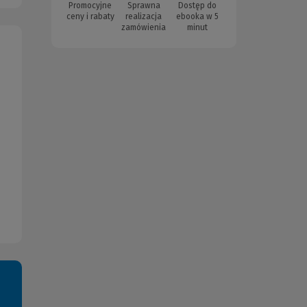
Promocyjne
Sprawna
Dostęp do
ceny i rabaty
realizacja
ebooka w 5
zamówienia
minut