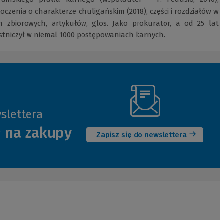
roczenia o charakterze chuligańskim (2018), części i rozdziałów w
 zbiorowych, artykułów, glos. Jako prokurator, a od 25 lat
stniczył w niemal 1000 postępowaniach karnych.
slettera
(Nowe
ł na zakupy
okno)
Zapisz się do newslettera