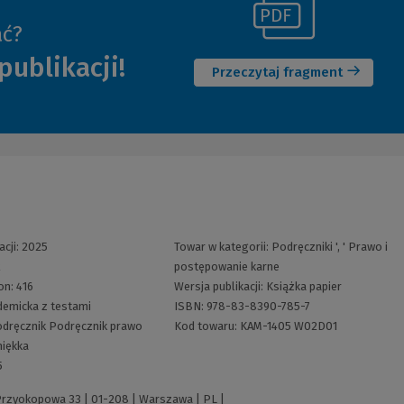
(Link
ać?
(Nowe
do
publikacji!
okno)
innej
Przeczytaj fragment
strony)
acji:
2025
Towar w kategorii:
Podręczniki
', '
Prawo i
2
postępowanie karne
ron:
416
Wersja publikacji:
Książka papier
demicka z testami
ISBN:
978-83-8390-785-7
dręcznik
Podręcznik prawo
Kod towaru:
KAM-1405 W02D01
iękka
5
 Przyokopowa 33 | 01-208 | Warszawa | PL |