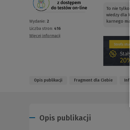
To nie tylk
wiedzy dla 
karnego mat
Wydanie:
2
Liczba stron:
416
Więcej informacji
Opis publikacji
Fragment dla Ciebie
In
Opis publikacji