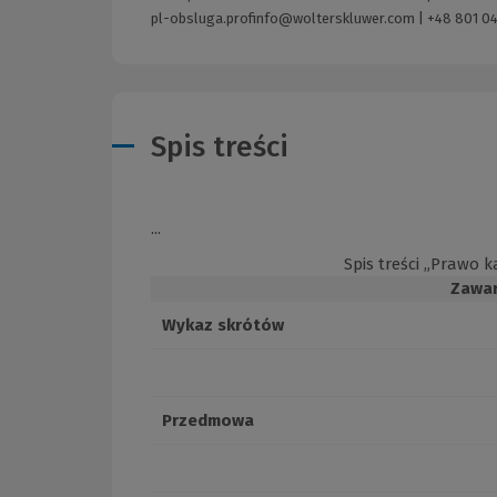
pl-obsluga.profinfo@wolterskluwer.com
|
+48 801 04
Spis treści
...
Spis treści „Prawo k
Zawa
Wykaz skrótów
Przedmowa