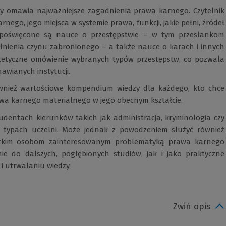
y omawia najważniejsze zagadnienia prawa karnego. Czytelnik
rnego, jego miejsca w systemie prawa, funkcji, jakie pełni, źródeł
y poświęcone są nauce o przestępstwie – w tym przesłankom
łnienia czynu zabronionego – a także nauce o karach i innych
ntetyczne omówienie wybranych typów przestępstw, co pozwala
awianych instytucji.
również wartościowe kompendium wiedzy dla każdego, kto chce
wa karnego materialnego w jego obecnym kształcie.
dentach kierunków takich jak administracja, kryminologia czy
h typach uczelni. Może jednak z powodzeniem służyć również
stkim osobom zainteresowanym problematyką prawa karnego
e do dalszych, pogłębionych studiów, jak i jako praktyczne
 utrwalaniu wiedzy.
Zwiń opis