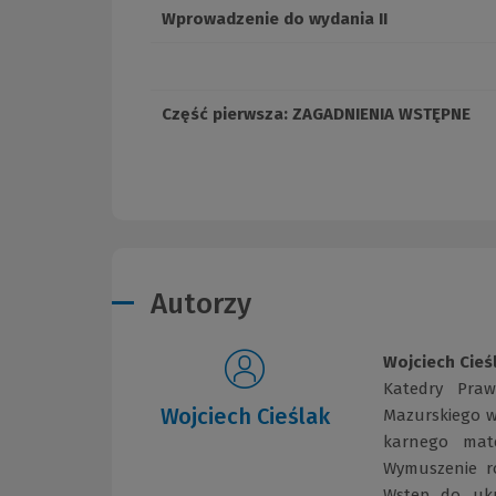
Wprowadzenie do wydania II
Część pierwsza: ZAGADNIENIA WSTĘPNE
Autorzy
Wojciech Cieś
Katedry Pra
Wojciech Cieślak
Mazurskiego w 
karnego mate
Wymuszenie ro
Wstęp do ukr