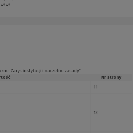
 45 45
arne: Zarys instytucji i naczelne zasady”
rtość
Nr strony
11
13