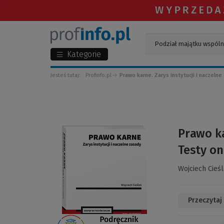
Kategorie
Jesteś tutaj:
Profinfo.pl
Prawo karne. Zarys instytucji i naczelne
(Link
Prawo ka
do
Testy on
innej
strony)
Wojciech Cieś
Przeczytaj