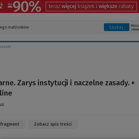
Wysz
Szukaj
zaaw
 zasady
rne. Zarys instytucji i naczelne zasady. +
line
lak
 fragment
(Link
Zobacz spis treści
do
innej
strony)