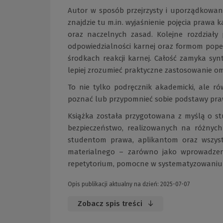
Autor w sposób przejrzysty i uporządkowan
znajdzie tu m.in. wyjaśnienie pojęcia prawa ka
oraz naczelnych zasad. Kolejne rozdział
odpowiedzialności karnej oraz formom pope
środkach reakcji karnej. Całość zamyka sy
lepiej zrozumieć praktyczne zastosowanie om
To nie tylko podręcznik akademicki, ale 
poznać lub przypomnieć sobie podstawy pra
Książka została przygotowana z myślą o stu
bezpieczeństwo, realizowanych na różnyc
studentom prawa, aplikantom oraz wszy
materialnego – zarówno jako wprowadzeni
repetytorium, pomocne w systematyzowaniu i
Opis publikacji aktualny na dzień: 2025-07-07
Zobacz spis treści