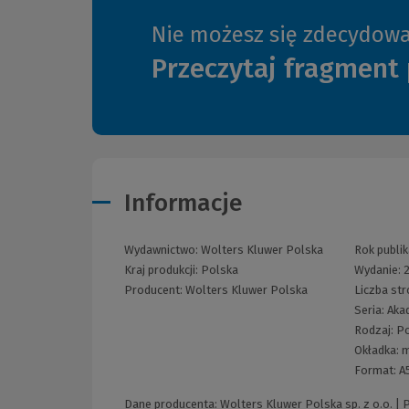
Nie możesz się zdecydow
Przeczytaj fragment 
Informacje
Wydawnictwo:
Wolters Kluwer Polska
Rok publik
Kraj produkcji: Polska
Wydanie:
Producent:
Wolters Kluwer Polska
Liczba st
Seria:
Aka
Rodzaj:
Po
Okładka:
m
Format:
A
Dane producenta: Wolters Kluwer Polska sp. z o.o. |