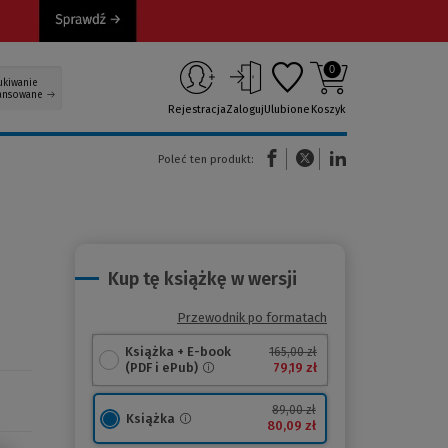
0
ukiwanie
ansowane
Rejestracja
Zaloguj
Ulubione
Koszyk
(Nowe okno)
(Link do innej strony)
(Link do innej strony)
Poleć ten produkt:
Kup tę książkę w wersji
Przewodnik po formatach
Książka + E-book
165,00 zł
79,19 zł
(PDF i ePub)
89,00 zł
Książka
80,09 zł