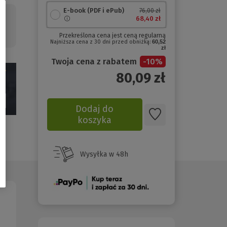
E-book (PDF i ePub)
76,00 zł
68,40 zł
a
Przekreślona cena jest ceną regularną
Najniższa cena z 30 dni przed obniżką:
60,52
zł
Twoja cena z rabatem
-
10
%
80,09
zł
Dodaj do
koszyka
Wysyłka w 48h
(Nowe
okno)