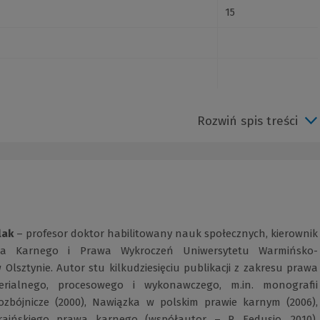
15
Rozwiń spis treści
lak
– profesor doktor habilitowany nauk społecznych, kierownik
wa Karnego i Prawa Wykroczeń Uniwersytetu Warmińsko-
Olsztynie. Autor stu kilkudziesięciu publikacji z zakresu prawa
rialnego, procesowego i wykonawczego, m.in. monografii
zbójnicze (2000), Nawiązka w polskim prawie karnym (2006),
aińskiego prawa karnego (współautor – P. Fedusio, 2010),