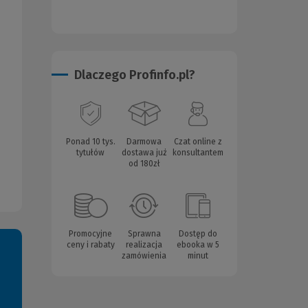
Dlaczego Profinfo.pl?
Ponad 10 tys.
Darmowa
Czat online z
tytułów
dostawa już
konsultantem
od 180zł
Promocyjne
Sprawna
Dostęp do
ceny i rabaty
realizacja
ebooka w 5
zamówienia
minut