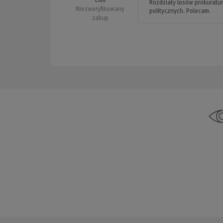
Rozdziały losów prokuratu
Niezweryfikowany
politycznych. Polecam.
zakup