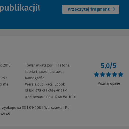
(Nowe
do
publikacji!
okno)
innej
Przeczytaj fragment
strony)
5,0/5
i:
2015
Towar w kategorii:
Historia,
teoria i filozofia prawa
,
O
:
292
Monografie
Poznaj opinie
rafie
Wersja publikacji:
Ebook
ISBN:
978-83-264-9193-1
Kod towaru:
EBO-1768 W01P01
 Przyokopowa 33 | 01-208 | Warszawa | PL |
 45 45