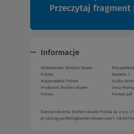
Przeczytaj fragment 
Informacje
Wydawnictwo:
Wolters Kluwer
Rok publikacj
Polska
Wydanie:
1
Kraj produkcji: Polska
Liczba stron
Producent:
Wolters Kluwer
Seria:
Monog
Polska
Format:
pdf
Dane producenta: Wolters Kluwer Polska sp. z o.o. |
pl-obsluga.profinfo@wolterskluwer.com
|
+48 801 04