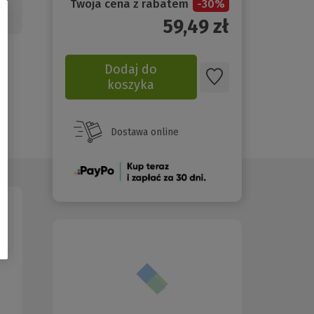
Twoja cena z rabatem
-
30
%
ej
59,49
zł
Dodaj do
koszyka
Dostawa online
(Nowe
okno)