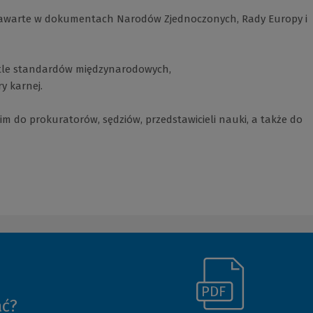
awarte w dokumentach Narodów Zjednoczonych, Rady Europy i
 tle standardów międzynarodowych,
y karnej.
m do prokuratorów, sędziów, przedstawicieli nauki, a także do
(Link
ać?