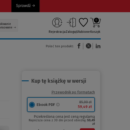
0
ukiwanie
ansowane
Rejestracja
Zaloguj
Ulubione
Koszyk
(Nowe okno)
(Link do innej strony)
(Link do innej strony)
Poleć ten produkt:
Kup tę książkę w wersji
Przewodnik po formatach
85,00 zł
Ebook PDF
59,49 zł
Przekreślona cena jest ceną regularną
Najniższa cena z 30 dni przed obniżką:
59,49
zł