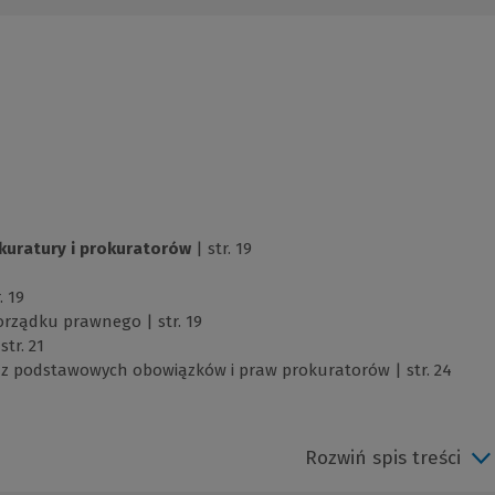
uratury i prokuratorów
| str. 19
. 19
orządku prawnego | str. 19
str. 21
az podstawowych obowiązków i praw prokuratorów | str. 24
Rozwiń spis treści