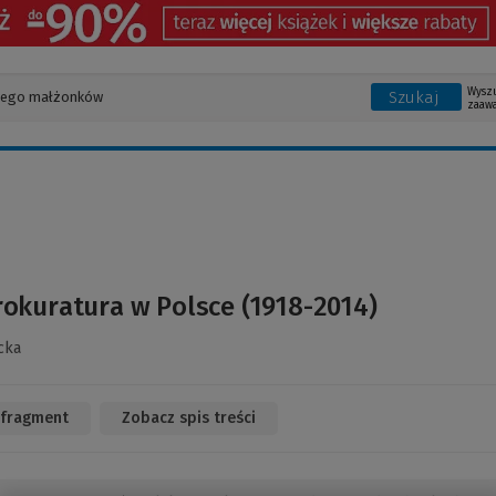
Wysz
Szukaj
zaaw
rokuratura w Polsce (1918-2014)
cka
 fragment
(Link
Zobacz spis treści
do
innej
strony)