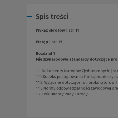
Spis treści
Wykaz skrótów
| str. 11
Wstęp
| str. 15
Rozdział 1
Międzynarodowe standardy dotyczące prok
1.1. Dokumenty Narodów Zjednoczonych | str
1.1.1.Kodeks postępowania funkcjonariuszy p
1.1.2. Wytyczne dotyczące roli prokuratorów | 
1.1.3.Normy odpowiedzialności zawodowej or
1.2. Dokumenty Rady Europy
...