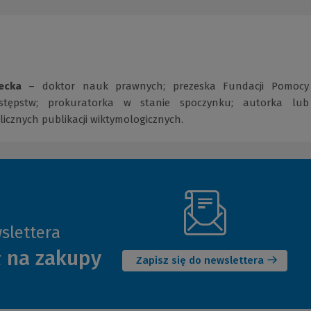
ecka
– doktor nauk prawnych; prezeska Fundacji Pomocy
stępstw; prokuratorka w stanie spoczynku; autorka lub
icznych publikacji wiktymologicznych.
slettera
(Nowe
ł na zakupy
okno)
Zapisz się do newslettera