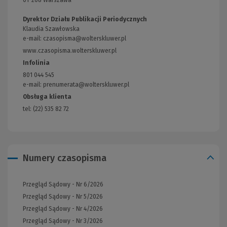
Dyrektor Działu Publikacji Periodycznych
Klaudia Szawłowska
e-mail:
czasopisma@wolterskluwer.pl
www.czasopisma.wolterskluwer.pl
(Link
do
Infolinia
innej
801 044 545
strony)
e-mail: prenumerata@wolterskluwer.pl
Obsługa klienta
tel: (22) 535 82 72
Numery czasopisma
Przegląd Sądowy - Nr 6/2026
Przegląd Sądowy - Nr 5/2026
Przegląd Sądowy - Nr 4/2026
Przegląd Sądowy - Nr 3/2026