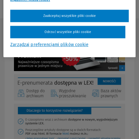
prywatności i plików cookies
(Nowe okno)
(Link do innej strony)
Zaakceptuj wszystkie pliki cookie
Opis produktu
Odrzuć wszystkie pliki cookie
Zarządzaj preferencjami plików cookie
(Nowe
(Link
okno)
do
innej
strony)