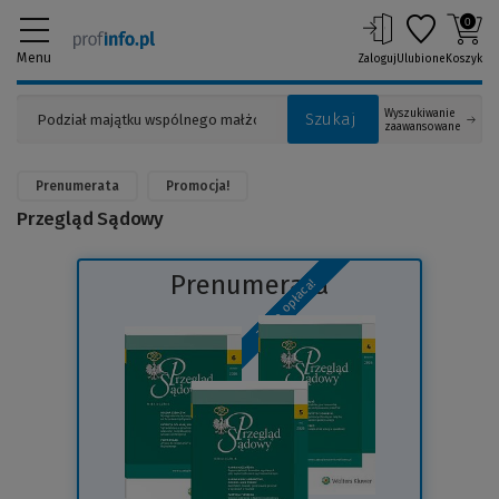
0
Menu
Zaloguj
Ulubione
Koszyk
Wyszukiwanie
Szukaj
zaawansowane
Prenumerata
Promocja!
Przegląd Sądowy
Prenumerata
To się opłaca!