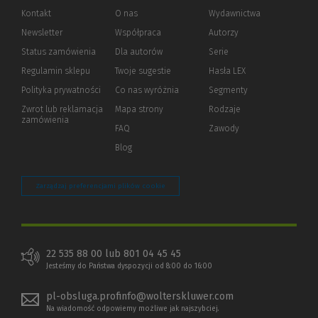
Kontakt
O nas
Wydawnictwa
Newsletter
Współpraca
Autorzy
Status zamówienia
Dla autorów
(Nowe
(Link
Serie
okno)
do
Regulamin sklepu
Twoje sugestie
Hasła LEX
innej
strony)
Polityka prywatności
(Nowe
(Link
Co nas wyróżnia
Segmenty
okno)
do
Zwrot lub reklamacja
Mapa strony
Rodzaje
innej
zamówienia
strony)
FAQ
Zawody
Blog
Zarządzaj preferencjami plików cookie
22 535 88 00 lub 801 04 45 45
Jesteśmy do Państwa dyspozycji od 8:00 do 16:00
pl-obsluga.profinfo@wolterskluwer.com
Na wiadomość odpowiemy możliwe jak najszybciej.