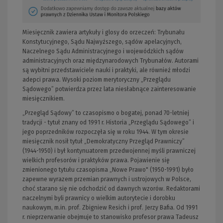
Miesięcznik zawiera artykuły i glosy do orzeczeń: Trybunału
Konstytucyjnego, Sądu Najwyższego, sądów apelacyjnych,
Naczelnego Sądu Administracyjnego i wojewódzkich sądów
administracyjnych oraz międzynarodowych Trybunałów. Autorami
są wybitni przedstawiciele nauki i praktyki, ale również młodzi
adepci prawa. Wysoki poziom merytoryczny „Przeglądu
Sądowego” potwierdza przez lata niesłabnące zainteresowanie
miesięcznikiem.
„Przegląd Sądowy” to czasopismo o bogatej, ponad 70-letniej
tradycji - tytuł znany od 1991 r. Historia „Przeglądu Sądowego” i
jego poprzedników rozpoczęła się w roku 1944. W tym okresie
miesięcznik nosił tytuł „Demokratyczny Przegląd Prawniczy”
(1944-1950) i był kontynuatorem przedwojennej myśli prawniczej
wielkich profesorów i praktyków prawa. Pojawienie się
zmienionego tytułu czasopisma „Nowe Prawo" (1950-1991) było
zapewne wyrazem przemian prawnych i ustrojowych w Polsce,
choć starano się nie odchodzić od dawnych wzorów. Redaktorami
naczelnymi byli prawnicy o wielkim autorytecie i dorobku
naukowym, m.in. prof. Zbigniew Resich i prof. Jerzy Bafia. Od 1991
r. nieprzerwanie obejmuje to stanowisko profesor prawa Tadeusz