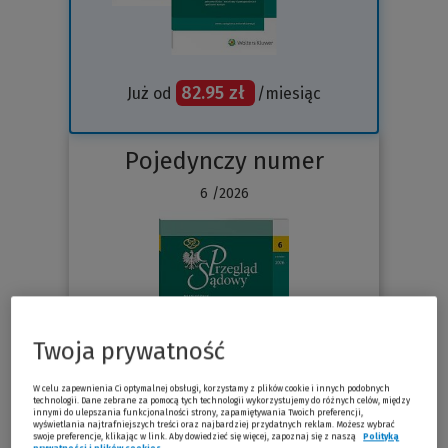
82.95 zł
Już od
/miesiąc
Pojedynczy numer
6 /2026
Twoja prywatność
W celu zapewnienia Ci optymalnej obsługi, korzystamy z plików cookie i innych podobnych
technologii. Dane zebrane za pomocą tych technologii wykorzystujemy do różnych celów, między
innymi do ulepszania funkcjonalności strony, zapamiętywania Twoich preferencji,
wyświetlania najtrafniejszych treści oraz najbardziej przydatnych reklam. Możesz wybrać
Sprawdź
swoje preferencje, klikając w link. Aby dowiedzieć się więcej, zapoznaj się z naszą
Polityką