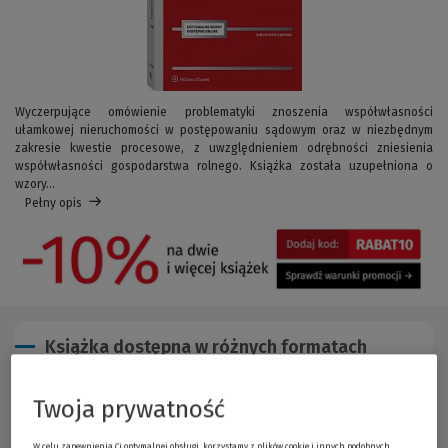
Wyczerpujące omówienie problematyki znoszenia współwłasności
ułamkowej nieruchomości w postępowaniu sądowym oraz w niezbędnym
zakresie kwestie procesowe, z uwzględnieniem odrębności zniesienia
współwłasności gospodarstwa rolnego. Książka została uzupełniona o
wzory...
Pełny opis
Książka dostępna w różnych formatach
Przewodnik po formatach
Twoja prywatność
W celu zapewnienia Ci optymalnej obsługi, korzystamy z plików cookie i innych podobnych