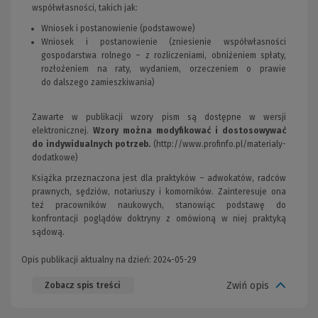
współwłasności, takich jak:
Wniosek i postanowienie (podstawowe)
Wniosek i postanowienie (zniesienie współwłasności
gospodarstwa rolnego – z rozliczeniami, obniżeniem spłaty,
rozłożeniem na raty, wydaniem, orzeczeniem o prawie
do dalszego zamieszkiwania)
Zawarte w publikacji wzory pism są dostępne w wersji
elektronicznej.
Wzory można modyﬁkować i dostosowywać
do indywidualnych potrzeb.
(http://www.profinfo.pl/materialy-
dodatkowe)
Książka przeznaczona jest dla praktyków – adwokatów, radców
prawnych, sędziów, notariuszy i komorników. Zainteresuje ona
też pracowników naukowych, stanowiąc podstawę do
konfrontacji poglądów doktryny z omówioną w niej praktyką
sądową.
Opis publikacji aktualny na dzień: 2024-05-29
Zwiń opis
Zobacz spis treści