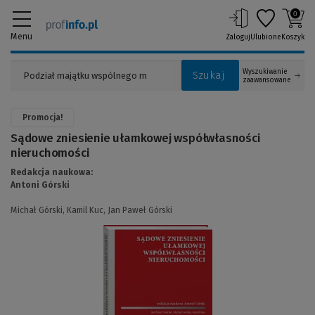
0
Menu
Zaloguj
Ulubione
Koszyk
Wyszukiwanie
Szukaj
zaawansowane
Promocja!
Sądowe zniesienie ułamkowej współwłasności
nieruchomości
Redakcja naukowa:
Antoni Górski
Michał Górski,
Kamil Kuc,
Jan Paweł Górski
(Link
do
innej
strony)