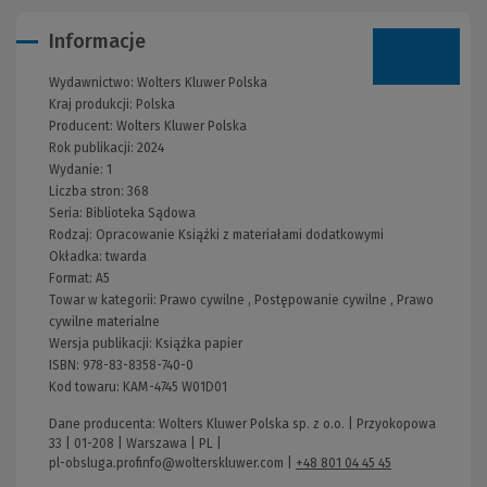
Informacje
Wydawnictwo:
Wolters Kluwer Polska
Kraj produkcji: Polska
Producent:
Wolters Kluwer Polska
Rok publikacji:
2024
Wydanie:
1
Liczba stron:
368
Seria:
Biblioteka Sądowa
Rodzaj:
Opracowanie
Książki z materiałami dodatkowymi
Okładka:
twarda
Format:
A5
Towar w kategorii:
Prawo cywilne
,
Postępowanie cywilne
,
Prawo
cywilne materialne
Wersja publikacji:
Książka papier
ISBN:
978-83-8358-740-0
Kod towaru:
KAM-4745 W01D01
Dane producenta: Wolters Kluwer Polska sp. z o.o. | Przyokopowa
33 | 01-208 | Warszawa | PL |
pl-obsluga.profinfo@wolterskluwer.com
|
+48 801 04 45 45