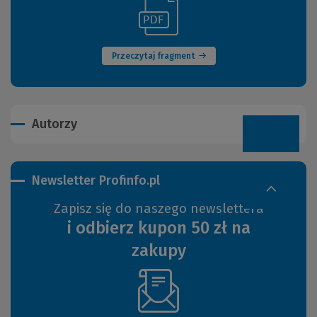
(Link
(Nowe
do
okno)
innej
strony)
Przeczytaj fragment
Autorzy
Newsletter Profinfo.pl
Zapisz się do naszego newslettera
i odbierz kupon 50 zł na
zakupy
(Nowe
okno)