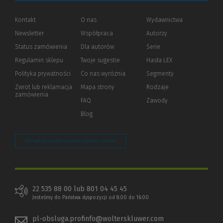
Kontakt
O nas
Wydawnictwa
Newsletter
Współpraca
Autorzy
Status zamówienia
Dla autorów
(Nowe
(Link
Serie
okno)
do
Regulamin sklepu
Twoje sugestie
Hasła LEX
innej
strony)
Polityka prywatności
(Nowe
(Link
Co nas wyróżnia
Segmenty
okno)
do
Zwrot lub reklamacja
Mapa strony
Rodzaje
innej
zamówienia
strony)
FAQ
Zawody
Blog
Zarządzaj preferencjami plików cookie
22 535 88 00 lub 801 04 45 45
Jesteśmy do Państwa dyspozycji od 8:00 do 16:00
pl-obsluga.profinfo@wolterskluwer.com