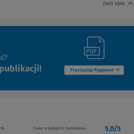
Zwiń opis
(Link
ać?
(Nowe
do
publikacji!
okno)
innej
Przeczytaj fragment
strony)
5,0/5
016
Towar w kategorii:
Zamówienia