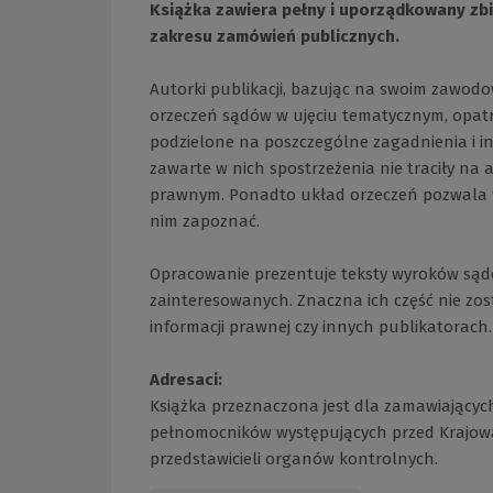
Książka zawiera pełny i uporządkowany zb
zakresu zamówień publicznych.
Autorki publikacji, bazując na swoim zawod
orzeczeń sądów w ujęciu tematycznym, opat
podzielone na poszczególne zagadnienia i i
zawarte w nich spostrzeżenia nie traciły na
prawnym. Ponadto układ orzeczeń pozwala w
nim zapoznać.
Opracowanie prezentuje teksty wyroków sądó
zainteresowanych. Znaczna ich część nie zos
informacji prawnej czy innych publikatorach.
Adresaci:
Książka przeznaczona jest dla zamawiającyc
pełnomocników występujących przed Krajową 
przedstawicieli organów kontrolnych.