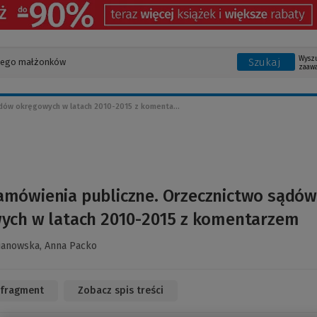
Wysz
Szukaj
zaaw
dów okręgowych w latach 2010-2015 z komenta...
amówienia publiczne. Orzecznictwo sądów
ych w latach 2010-2015 z komentarzem
ianowska,
Anna Packo
 fragment
(Link
Zobacz spis treści
do
innej