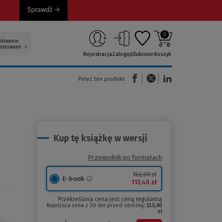
0
ukiwanie
ansowane
Rejestracja
Zaloguj
Ulubione
Koszyk
(Nowe okno)
(Link do innej strony)
(Link do innej strony)
Poleć ten produkt:
Kup tę książkę w wersji
Przewodnik po formatach
162,00 zł
E-book
113,40 zł
Przekreślona cena jest ceną regularną
Najniższa cena z 30 dni przed obniżką:
113,40
zł