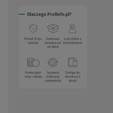
Dlaczego Profinfo.pl?
Ponad 10 tys.
Darmowa
Czat online z
tytułów
dostawa już
konsultantem
od 180zł
Promocyjne
Sprawna
Dostęp do
ceny i rabaty
realizacja
ebooka w 5
zamówienia
minut