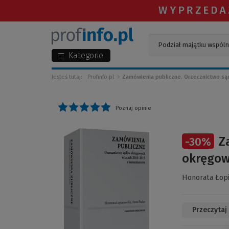
Kategorie
Jesteś tutaj:
Profinfo.pl
Zamówienia publiczne. Orzecznictwo są
Poznaj opinie
(Link
Z
-
30
%
do
innej
okręgow
strony)
Honorata Łop
Przeczytaj