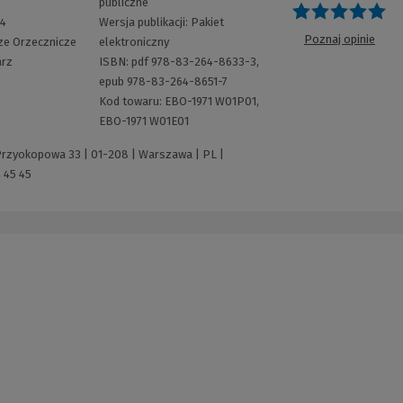
publiczne
O
64
Wersja publikacji:
Pakiet
Poznaj opinie
e Orzecznicze
elektroniczny
rz
ISBN:
pdf 978-83-264-8633-3,
epub 978-83-264-8651-7
Kod towaru:
EBO-1971 W01P01,
EBO-1971 W01E01
 Przyokopowa 33 | 01-208 | Warszawa | PL |
 45 45