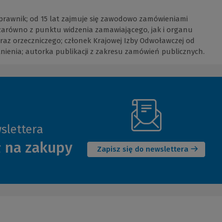
prawnik; od 15 lat zajmuje się zawodowo zamówieniami
 zarówno z punktu widzenia zamawiającego, jak i organu
az orzeczniczego; członek Krajowej Izby Odwoławczej od
stnienia; autorka publikacji z zakresu zamówień publicznych.
slettera
(Nowe
ł na zakupy
okno)
Zapisz się do newslettera