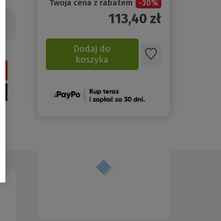
Twoja cena z rabatem
-
30
%
113,40
zł
Dodaj do
koszyka
(Nowe
okno)