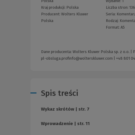
Polska
Wydanie:
1
Kraj produkcji: Polska
Liczba stron:
13
Producent:
Wolters Kluwer
Seria:
Komentarz
Polska
Rodzaj:
Komenta
Format:
A5
Dane producenta: Wolters Kluwer Polska sp. z o.o. |
pl-obsluga.profinfo@wolterskluwer.com
|
+48 801 04
Spis treści
Wykaz skrótów | str. 7
Wprowadzenie | str. 11