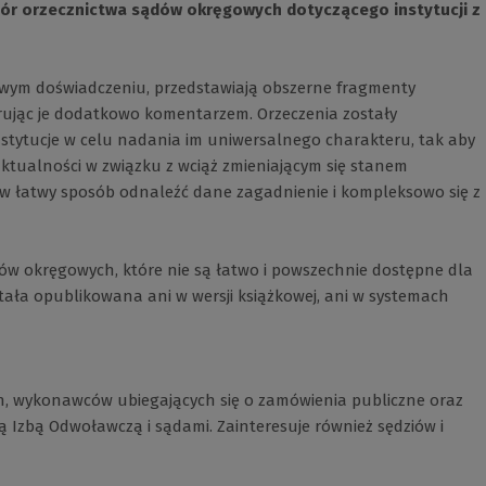
iór orzecznictwa sądów okręgowych dotyczącego instytucji z
owym doświadczeniu, przedstawiają obszerne fragmenty
rując je dodatkowo komentarzem. Orzeczenia zostały
nstytucje w celu nadania im uniwersalnego charakteru, tak aby
 aktualności w związku z wciąż zmieniającym się stanem
 łatwy sposób odnaleźć dane zagadnienie i kompleksowo się z
w okręgowych, które nie są łatwo i powszechnie dostępne dla
tała opublikowana ani w wersji książkowej, ani w systemach
h, wykonawców ubiegających się o zamówienia publiczne oraz
Izbą Odwoławczą i sądami. Zainteresuje również sędziów i