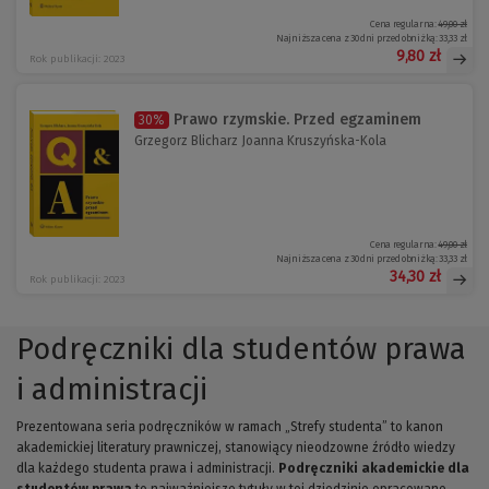
Cena regularna:
49,00 zł
Najniższa cena z 30 dni przed obniżką:
33,33 zł
9,80 zł
Rok publikacji: 2023
Prawo rzymskie. Przed egzaminem
30%
Grzegorz Blicharz Joanna Kruszyńska-Kola
Cena regularna:
49,00 zł
Najniższa cena z 30 dni przed obniżką:
33,33 zł
34,30 zł
Rok publikacji: 2023
Podręczniki dla studentów prawa
i administracji
Prezentowana seria podręczników w ramach „Strefy studenta” to kanon
akademickiej literatury prawniczej, stanowiący nieodzowne źródło wiedzy
dla każdego studenta prawa i administracji.
Podręczniki akademickie dla
studentów prawa
to najważniejsze tytuły w tej dziedzinie opracowane