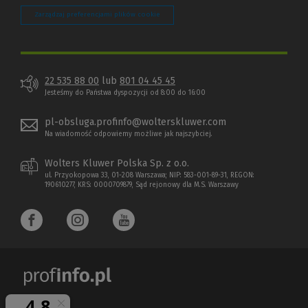
Zarządzaj preferencjami plików cookie
22 535 88 00
lub
801 04 45 45
Jesteśmy do Państwa dyspozycji od 8:00 do 16:00
pl-obsluga.profinfo@wolterskluwer.com
Na wiadomość odpowiemy możliwe jak najszybciej.
Wolters Kluwer Polska Sp. z o.o.
ul. Przyokopowa 33, 01-208 Warszawa; NIP: 583-001-89-31, REGON:
190610277, KRS: 0000709879, Sąd rejonowy dla M.S. Warszawy