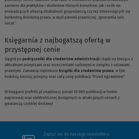
zarówno dla praktyków i studentów różnych kierunków, jak i osób np.
prowadzących własną działalność gospodarczą czy też interesujących się
konkretną dziedziną prawa, w myśl paremii prawniczej „Ignorantia iuris
nocet”.
Księgarnia z najbogatszą ofertą w
przystępnej cenie
Sięgnij po
podręczniki dla studentów administracji
i bądź na bieżąco z
aktualnymi przepisami oraz orzeczeniami sądowymi w związku z ustawami
prawnymi. Zamawiaj najnowsze
książki dla studentów prawa
, w tym
kodeksy, kazusy, przepisy oraz całą serię publikacji "Przed egzaminem".
W księgarni profinfo.pl znajdziesz ponad 10 000 publikacji w formie
papierowej oraz elektronicznej dostępnych w atrakcyjnych cenach z
gwarancją szybkiej dostawy!
Zapisz się do naszego newslettera