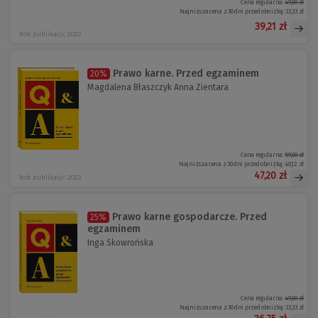
Cena regularna:
49,00 zł
Najniższa cena z 30 dni przed obniżką:
33,33 zł
39,21 zł
Rok publikacji: 2022
Prawo karne. Przed egzaminem
20%
Magdalena Błaszczyk Anna Zientara
Cena regularna:
59,00 zł
Najniższa cena z 30 dni przed obniżką:
40,12 zł
47,20 zł
Rok publikacji: 2023
Prawo karne gospodarcze. Przed
25%
egzaminem
Inga Skowrońska
Cena regularna:
49,00 zł
Najniższa cena z 30 dni przed obniżką:
33,33 zł