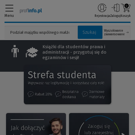
0
Menu
Rejestracja
Zaloguj
Koszyk
Wyszukiwanie
Szukaj
zaawansowane
👨‍🎓
Książki dla studentów prawa i
administracji - przygotuj się do
egzaminów i sesji!