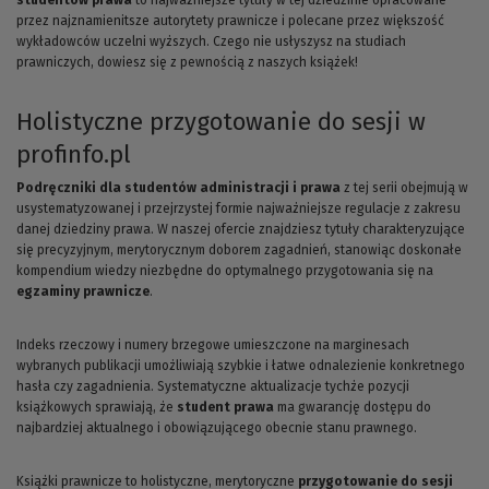
przez najznamienitsze autorytety prawnicze i polecane przez większość
wykładowców uczelni wyższych. Czego nie usłyszysz na studiach
prawniczych, dowiesz się z pewnością z naszych książek!
Holistyczne przygotowanie do sesji w
profinfo.pl
Podręczniki dla studentów administracji i prawa
z tej serii obejmują w
usystematyzowanej i przejrzystej formie najważniejsze regulacje z zakresu
danej dziedziny prawa. W naszej ofercie znajdziesz tytuły charakteryzujące
się precyzyjnym, merytorycznym doborem zagadnień, stanowiąc doskonałe
kompendium wiedzy niezbędne do optymalnego przygotowania się na
egzaminy prawnicze
.
Indeks rzeczowy i numery brzegowe umieszczone na marginesach
wybranych publikacji umożliwiają szybkie i łatwe odnalezienie konkretnego
hasła czy zagadnienia. Systematyczne aktualizacje tychże pozycji
książkowych sprawiają, że
student prawa
ma gwarancję dostępu do
najbardziej aktualnego i obowiązującego obecnie stanu prawnego.
Książki prawnicze to holistyczne, merytoryczne
przygotowanie do sesji