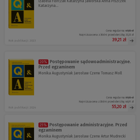
Izabela Florczak Katarzyna Jaworska Anna Piszczek
Katarzyna...
Cena regularna:
49,00 zł
Najniższa cena z 30 dni przed obniżką:
33,33 zł
39,21 zł
Rok publikacji: 2023
Postępowanie sądowoadministracyjne.
20%
Przed egzaminem
Monika Augustyniak Jarosław Czerw Tomasz Moll
Cena regularna:
69,00 zł
Najniższa cena z 30 dni przed obniżką:
46,91 zł
55,20 zł
Rok publikacji: 2024
Postępowanie administracyjne. Przed
25%
egzaminem
Monika Augustyniak Jarosław Czerw Artur Mudrecki