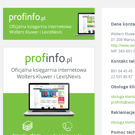
Dane kont
Wolters Kluwer
01-208 Warsza
http://www.wol
NIP: 583-001-
Kontakt tel
801 04 45 45
22 535 80 87
Obsługa Kli
obsluga.klien
profinfo@wolt
Reklamacje
obsluga.klien
Pomoc tech