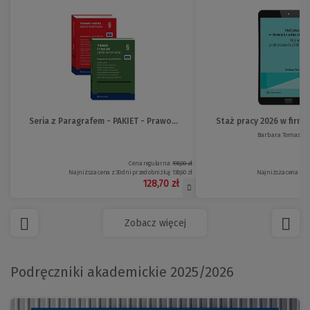
Seria z Paragrafem - PAKIET - Prawo...
Staż pracy 2026 w firmac
Barbara Tomasze
Cena regularna:
198,00 zł
Najniższa cena z 30 dni przed obniżką:
138,60 zł
Najniższa cena z 30
128,70 zł
Zobacz więcej
Podręczniki akademickie 2025/2026
(Nowe