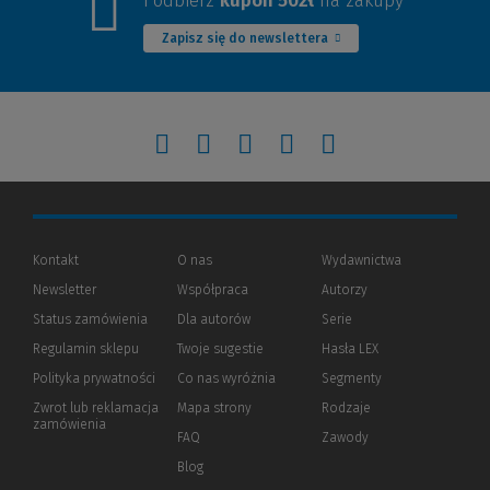
i odbierz
kupon 50zł
na zakupy
Zapisz się do newslettera
(Nowe
(Link
(Nowe
(Link
(Nowe
(Link
(Nowe
(Link
(Nowe
(Link
okno)
do
okno)
do
okno)
do
okno)
do
okno)
do
innej
innej
innej
innej
innej
Kontakt
O nas
Wydawnictwa
Newsletter
Współpraca
Autorzy
strony)
strony)
strony)
strony)
strony)
Status zamówienia
Dla autorów
(Nowe
(Link
Serie
okno)
do
Regulamin sklepu
Twoje sugestie
Hasła LEX
innej
strony)
Polityka prywatności
(Nowe
(Link
Co nas wyróżnia
Segmenty
okno)
do
Zwrot lub reklamacja
Mapa strony
Rodzaje
innej
zamówienia
strony)
FAQ
Zawody
Blog