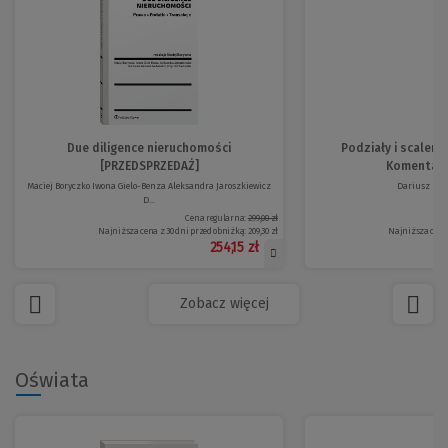
Due diligence nieruchomości
Podziały i scaleni
[PRZEDSPRZEDAŻ]
Komentarz 
Maciej Boryczko Iwona Gielo-Benza Aleksandra Jaroszkiewicz
Dariusz Fel
D...
Cena regularna:
299,00 zł
Najniższa cena z 30 dni przed obniżką:
209,30 zł
Najniższa cena 
254,15 zł
Zobacz więcej
Oświata