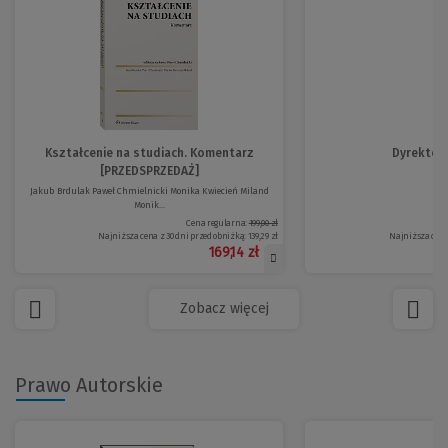
Kształcenie na studiach. Komentarz
Dyrektor
[PRZEDSPRZEDAŻ]
Jakub Brdulak Paweł Chmielnicki Monika Kwiecień Miland
Monik...
Cena regularna:
199,00 zł
Najniższa cena z 30 dni przed obniżką:
139,29 zł
Najniższa cena
169,14 zł
Zobacz więcej
Prawo Autorskie