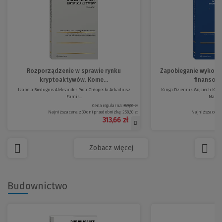
Rozporządzenie w sprawie rynku
Zapobieganie wykorz
kryptoaktywów. Kome...
finansowe
Izabela Biedugnis Aleksander Piotr Chłopecki Arkadiusz
Kinga Dziennik Wojciech Kapi
Famir...
Natalia
Cena regularna:
369,00 zł
Najniższa cena z 30 dni przed obniżką:
258,30 zł
Najniższa cena 
313,66 zł
Zobacz więcej
Budownictwo