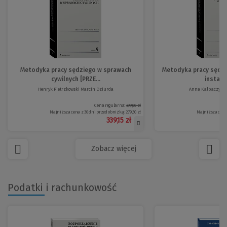
Metodyka pracy sędziego w sprawach
Metodyka pracy sędzi
cywilnych [PRZE...
instancj
Henryk Pietrzkowski Marcin Dziurda
Anna Kalbaczyk Da
Cena regularna:
399,00 zł
Najniższa cena z 30 dni przed obniżką:
279,30 zł
Najniższa cena 
339,15 zł
Zobacz więcej
Podatki i rachunkowość