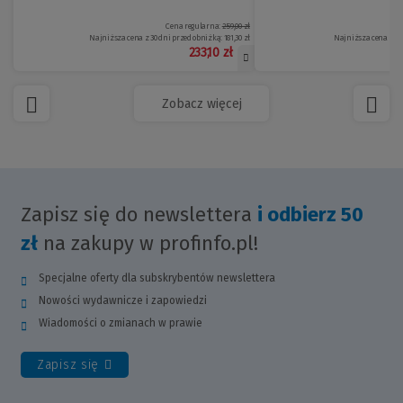
Cena regularna:
259,00 zł
Najniższa cena z 30 dni przed obniżką:
181,30 zł
Najniższa cena z 30
233,10 zł
Zobacz więcej
Zapisz się do newslettera
i odbierz 50
zł
na zakupy w profinfo.pl!
Specjalne oferty dla subskrybentów newslettera
Nowości wydawnicze i zapowiedzi
Wiadomości o zmianach w prawie
Zapisz się