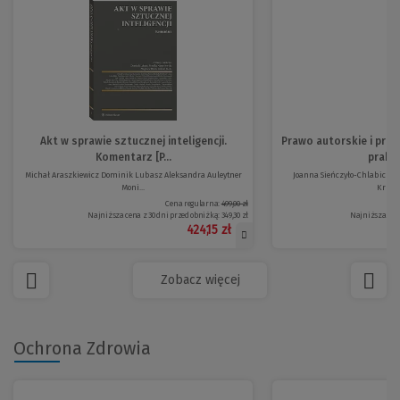
Akt w sprawie sztucznej inteligencji.
Prawo autorskie i praw
Komentarz [P...
prakty
Michał Araszkiewicz Dominik Lubasz Aleksandra Auleytner
Joanna Sieńczyło-Chlabicz Ja
Moni...
Krzysz
Cena regularna:
499,00 zł
Najniższa cena z 30 dni przed obniżką:
349,30 zł
Najniższa cena
424,15 zł
Zobacz więcej
Ochrona Zdrowia