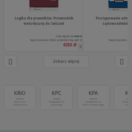
Logika dla prawników. Przewodnik
Postępowanie adminis
metodyczny do ćwiczeń
sądowoadministr
Cena regularna:
69,00 zł
Najniższa cena z 30 dni przed obniżką:
46,91 zł
Najniższa cena z 30 
62,10 zł
Zobacz więcej
KRiO
KPC
KPA
KP
Kodeks
Kodeks
Kodeks
Kode
Rodzinny
Postępowania
Postępowania
Postępo
i Opiekuńczy
Cywilnego
Administracyjnego
Karne