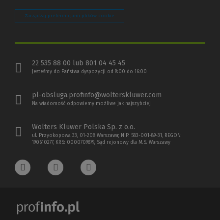
Zarządzaj preferencjami plików cookie
22 535 88 00 lub 801 04 45 45
Jesteśmy do Państwa dyspozycji od 8:00 do 16:00
pl-obsluga.profinfo@wolterskluwer.com
Na wiadomość odpowiemy możliwe jak najszybciej.
Wolters Kluwer Polska Sp. z o.o.
ul. Przyokopowa 33, 01-208 Warszawa; NIP: 583-001-89-31, REGON:
190610277, KRS: 0000709879, Sąd rejonowy dla M.S. Warszawy