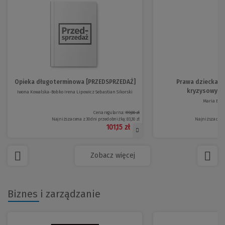
Opieka długoterminowa [PRZEDSPRZEDAŻ]
Prawa dziecka j
kryzysowych s
Iwona Kowalska-Bobko Irena Lipowicz Sebastian Sikorski
Maria Bora
Cena regularna:
119,00 zł
Najniższa cena z 30 dni przed obniżką:
83,30 zł
Najniższa cena 
101,15 zł
Zobacz więcej
Biznes i zarządzanie