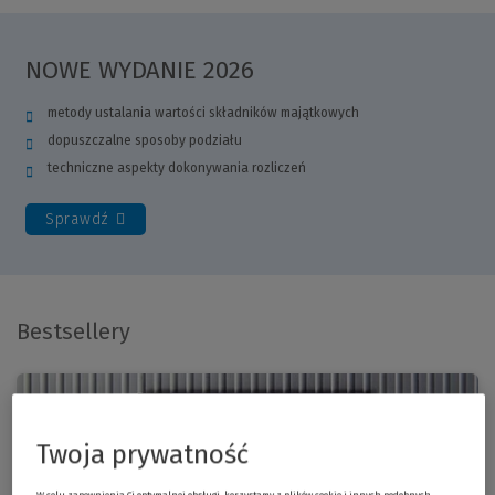
NOWE WYDANIE 2026
metody ustalania wartości składników majątkowych
dopuszczalne sposoby podziału
techniczne aspekty dokonywania rozliczeń
Sprawdź
Bestsellery
(Nowe
okno)
Twoja prywatność