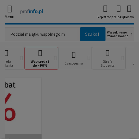
0
Menu
Rejestracja
Zaloguj
Koszyk
Wyszukiwanie
Szukaj
zaawansowane
Strefa
Wyprzedaż
Strefa
Czasopisma
Best
Aplikanta
do -90%
Studenta