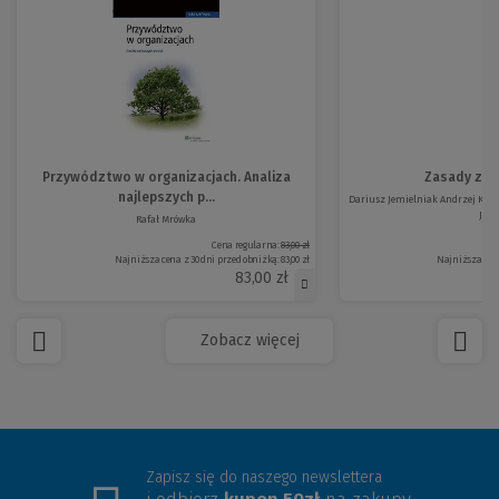
Przywództwo w organizacjach. Analiza
Zasady zar
najlepszych p...
Dariusz Jemielniak Andrzej K. 
Jur...
Rafał Mrówka
Cena regularna:
83,00 zł
Najniższa cena z 30 dni przed obniżką:
83,00 zł
Najniższa cena
83,00 zł
Zobacz więcej
Zapisz się do naszego newslettera