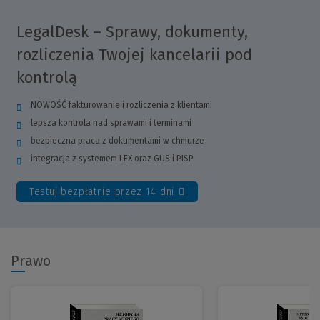
LegalDesk – Sprawy, dokumenty,
rozliczenia Twojej kancelarii pod
kontrolą
NOWOŚĆ fakturowanie i rozliczenia z klientami
lepsza kontrola nad sprawami i terminami
bezpieczna praca z dokumentami w chmurze
integracja z systemem LEX oraz GUS i PISP
Testuj bezpłatnie przez 14 dni
(Link
do
innej
strony)
Prawo