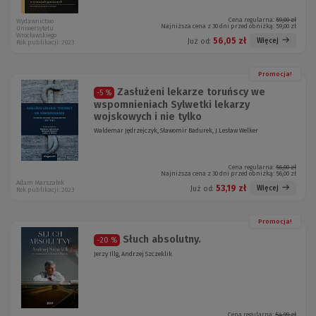
Cena regularna:
59,00 zł
Wydawnictwo
Najniższa cena z 30 dni przed obniżką:
59,00 zł
Uniwersytetu
Wrocławskiego
56,05 zł
Więcej
Już od:
Rok publikacji: 2023
Promocja!
Zasłużeni lekarze toruńscy we
-5 %
wspomnieniach Sylwetki lekarzy
wojskowych i nie tylko
Waldemar Jędrzejczyk, Sławomir Badurek, J.Lesław Welker
Cena regularna:
56,00 zł
Najniższa cena z 30 dni przed obniżką:
56,00 zł
Adam Marszałek
53,19 zł
Więcej
Już od:
Rok publikacji: 2023
Promocja!
Słuch absolutny.
-20 %
Jerzy Illg, Andrzej Szczeklik
Cena regularna:
54,99 zł