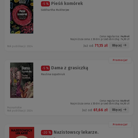
Pieśń komórek
-5 %
Siddhartha Mukherjee
Cena regularna:
74,90 zł
Najniższa cena z 30 dni przed obniżką:
74,90 zł
71,15 zł
Więcej
Już od:
Rok publikacji: 2024
Promocja!
Dama z grasiczką
-5 %
Paulina Łopatniuk
Cena regularna:
64,90 zł
Najniższa cena z 30 dni przed obniżką:
64,90 zł
Poznańskie
61,66 zł
Więcej
Już od:
Rok publikacji: 2024
Promocja!
Nazistowscy lekarze.
-20 %