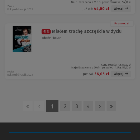
Najniższa cena z 30 dni przed obniżką:
54,99 zł
Znak
44,00 zł
Więcej
Już od:
Rok publikacji: 2023
Promocja!
Miałem trochę szczęścia w życiu
-5 %
Telesfor Piecuch
Cena regularna:
59,00 zł
Najniższa cena z 30 dni przed obniżką:
59,00 zł
roster
56,05 zł
Więcej
Już od:
Rok publikacji: 2023
1
2
3
4