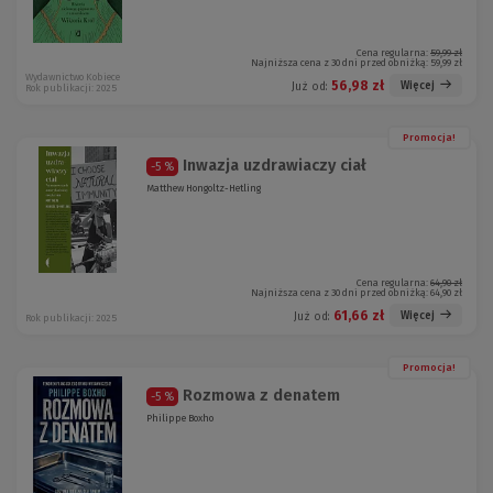
Cena regularna:
59,99 zł
Najniższa cena z 30 dni przed obniżką:
59,99 zł
Wydawnictwo Kobiece
56,98 zł
Więcej
Już od:
Rok publikacji: 2025
Promocja!
Inwazja uzdrawiaczy ciał
-5 %
Matthew Hongoltz-Hetling
Cena regularna:
64,90 zł
Najniższa cena z 30 dni przed obniżką:
64,90 zł
61,66 zł
Więcej
Już od:
Rok publikacji: 2025
Promocja!
Rozmowa z denatem
-5 %
Philippe Boxho