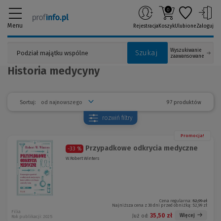
0
Menu
Rejestracja
Koszyk
Ulubione
Zaloguj
Wyszukiwanie
Szukaj
zaawansowane
Historia medycyny
97 produktów
Sortuj:
rozwiń
filtry
Promocja!
Przypadkowe odkrycia medyczne
-33 %
W.Robert Winters
Cena regularna:
52,99 zł
Najniższa cena z 30 dni przed obniżką:
52,99 zł
Filia
35,50 zł
Więcej
Już od:
Rok publikacji: 2025