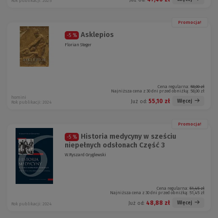
Rok publikacji: 2025
Promocja!
Asklepios
-5 %
Florian Steger
Cena regularna:
58,00 zł
Najniższa cena z 30 dni przed obniżką:
58,00 zł
homini
55,10 zł
Więcej
Już od:
Rok publikacji: 2024
Promocja!
Historia medycyny w sześciu
-5 %
niepełnych odsłonach Część 3
W.Ryszard Gryglewski
Cena regularna:
51,45 zł
Najniższa cena z 30 dni przed obniżką:
51,45 zł
48,88 zł
Więcej
Już od:
Rok publikacji: 2024