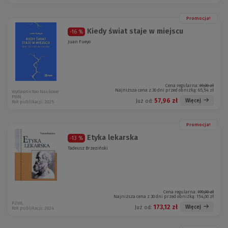
Promocja!
Kiedy świat staje w miejscu
-16 %
Juan Fueyo
Cena regularna:
69,00 zł
Najniższa cena z 30 dni przed obniżką:
65,54 zł
Wydawnictwo Naukowe
PWN
57,96 zł
Więcej
Już od:
Rok publikacji: 2025
Promocja!
Etyka lekarska
-13 %
Tadeusz Brzeziński
Cena regularna:
199,00 zł
Najniższa cena z 30 dni przed obniżką:
154,00 zł
PZWL
173,12 zł
Więcej
Już od:
Rok publikacji: 2024