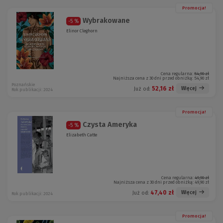
Promocja!
Wybrakowane
-5 %
Elinor Cleghorn
Cena regularna:
54,90 zł
Najniższa cena z 30 dni przed obniżką:
54,90 zł
Poznańskie
52,16 zł
Więcej
Już od:
Rok publikacji: 2024
Promocja!
Czysta Ameryka
-5 %
Elizabeth Catte
Cena regularna:
49,90 zł
Najniższa cena z 30 dni przed obniżką:
49,90 zł
47,40 zł
Więcej
Już od:
Rok publikacji: 2024
Promocja!