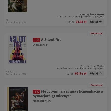
Cena regularna:
32,90 zł
Najniższa cena z 30 dni przed obniżką:
32,90 zł
m
31,25 zł
Więcej
Już od:
Rok publikacji: 2024
Promocja!
A Silent Fire
-5 %
Shilpa Ravella
Cena regularna:
69,00 zł
Najniższa cena z 30 dni przed obniżką:
69,00 zł
vintage
65,54 zł
Więcej
Już od:
Rok publikacji: 2024
Promocja!
Medycyna narracyjna i komunikacja w
-5 %
sytuacjach granicznych
Aleksander Woźny