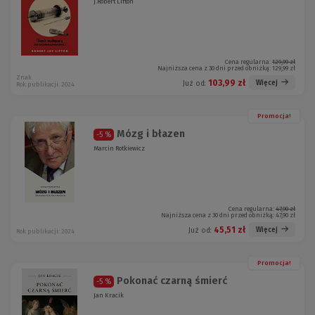
J.Robert Lifton
Cena regularna:
129,99 zł
Najniższa cena z 30 dni przed obniżką:
129,99 zł
Znak
103,99 zł
Więcej
Już od:
Rok publikacji: 2024
Promocja!
Mózg i błazen
-5 %
Marcin Rotkiewicz
Cena regularna:
47,90 zł
Najniższa cena z 30 dni przed obniżką:
47,90 zł
45,51 zł
Więcej
Już od:
Rok publikacji: 2024
Promocja!
Pokonać czarną śmierć
-5 %
Jan Kracik