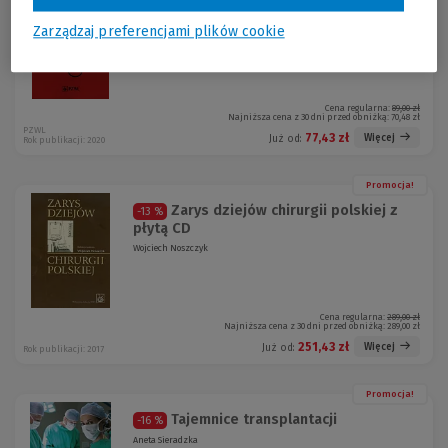
Chirurg Więcej niż zawód
-13 %
Tadeusz Tołłoczko
Zarządzaj preferencjami plików cookie
Cena regularna:
89,00 zł
Najniższa cena z 30 dni przed obniżką:
70,48 zł
PZWL
77,43 zł
Więcej
Już od:
Rok publikacji: 2020
Promocja!
Zarys dziejów chirurgii polskiej z
-13 %
płytą CD
Wojciech Noszczyk
Cena regularna:
289,00 zł
Najniższa cena z 30 dni przed obniżką:
289,00 zł
251,43 zł
Więcej
Już od:
Rok publikacji: 2017
Promocja!
Tajemnice transplantacji
-16 %
Aneta Sieradzka