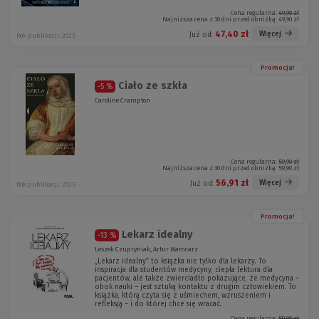
Cena regularna:
49,90 zł
Najniższa cena z 30 dni przed obniżką:
49,90 zł
47,40 zł
Więcej
Już od:
Rok publikacji: 2025
Promocja!
Ciało ze szkła
-5 %
Caroline Crampton
Cena regularna:
59,90 zł
Najniższa cena z 30 dni przed obniżką:
59,90 zł
56,91 zł
Więcej
Już od:
Rok publikacji: 2025
Promocja!
Lekarz idealny
-13 %
Leszek Czupryniak, Artur Mamcarz
„Lekarz idealny” to książka nie tylko dla lekarzy. To
inspiracja dla studentów medycyny, ciepła lektura dla
pacjentów, ale także zwierciadło pokazujące, że medycyna –
obok nauki – jest sztuką kontaktu z drugim człowiekiem. To
książka, którą czyta się z uśmiechem, wzruszeniem i
refleksją – i do której chce się wracać.
Cena regularna:
59,00 zł