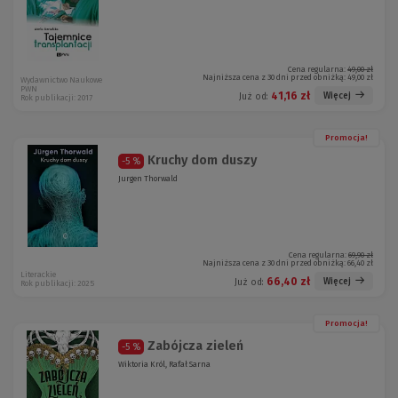
Cena regularna:
49,00 zł
Najniższa cena z 30 dni przed obniżką:
49,00 zł
Wydawnictwo Naukowe
PWN
41,16 zł
Więcej
Już od:
Rok publikacji: 2017
Promocja!
Kruchy dom duszy
-5 %
Jurgen Thorwald
Cena regularna:
69,90 zł
Najniższa cena z 30 dni przed obniżką:
66,40 zł
Literackie
66,40 zł
Więcej
Już od:
Rok publikacji: 2025
Promocja!
Zabójcza zieleń
-5 %
Wiktoria Król, Rafał Sarna