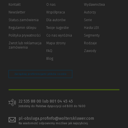
Kontakt
O nas
Wydawnictwa
Newsletter
Współpraca
Autorzy
Status zamówienia
Dla autorów
(Nowe
(Link
Serie
okno)
do
Regulamin sklepu
Twoje sugestie
Hasła LEX
innej
strony)
Polityka prywatności
(Nowe
(Link
Co nas wyróżnia
Segmenty
okno)
do
Zwrot lub reklamacja
Mapa strony
Rodzaje
innej
zamówienia
strony)
FAQ
Zawody
Blog
Zarządzaj preferencjami plików cookie
22 535 88 00 lub 801 04 45 45
Jesteśmy do Państwa dyspozycji od 8:00 do 16:00
pl-obsluga.profinfo@wolterskluwer.com
Na wiadomość odpowiemy możliwe jak najszybciej.