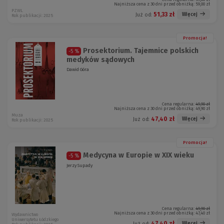
Najniższa cena z 30 dni przed obniżką:
59,00 zł
PZWL
51,33 zł
Więcej
Już od:
Rok publikacji: 2025
Promocja!
Prosektorium. Tajemnice polskich
-5 %
medyków sądowych
Dawid Góra
Cena regularna:
49,90 zł
Najniższa cena z 30 dni przed obniżką:
49,90 zł
Muza
47,40 zł
Więcej
Już od:
Rok publikacji: 2025
Promocja!
Medycyna w Europie w XIX wieku
-5 %
Jerzy Supady
Cena regularna:
49,90 zł
Najniższa cena z 30 dni przed obniżką:
47,40 zł
Wydawnictwo
Uniwersytetu Łódzkiego
47,40 zł
Więcej
Już od: