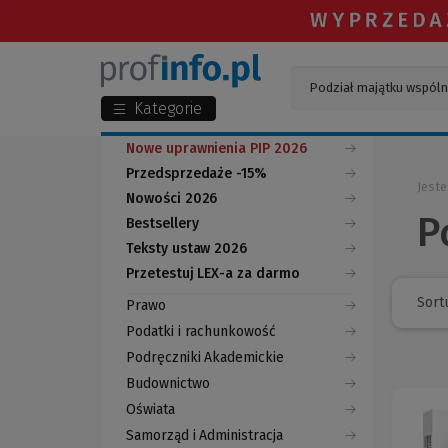
Kategorie
Nowe uprawnienia PIP 2026
Przedsprzedaże -15%
Jeste
Nowości 2026
P
Bestsellery
Teksty ustaw 2026
Przetestuj LEX-a za darmo
(Nowe
(Link
okno)
do
Sortu
Prawo
innej
strony)
Podatki i rachunkowość
Podręczniki Akademickie
Budownictwo
Oświata
Samorząd i Administracja