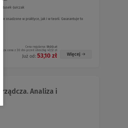
 Latusek-Jurczak
ie osadzone w praktyce, jak i w teorii. Gwarantuje to
Cena regularna:
59,00 zł
iższa cena z 30 dni przed obniżką:
40,12 zł
Więcej
53,10 zł
Już od:
ządcza. Analiza i