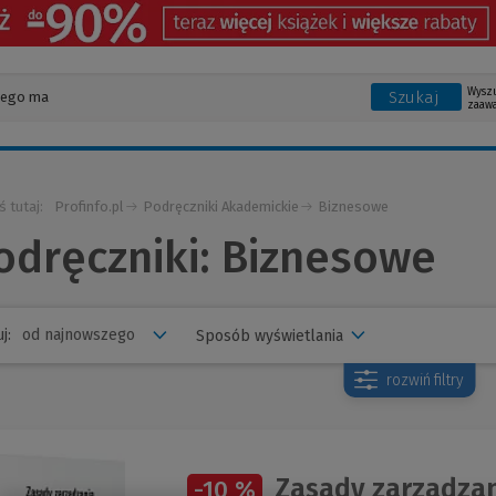
Wysz
Szukaj
zaaw
ś tutaj:
Profinfo.pl
Podręczniki Akademickie
Biznesowe
odręczniki: Biznesowe
j:
Sposób wyświetlania
rozwiń
filtry
Zasady zarządza
-10 %