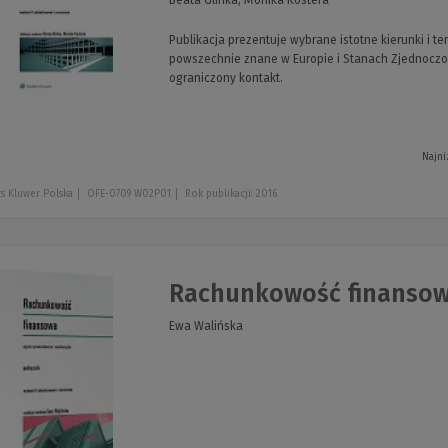
Publikacja prezentuje wybrane istotne kierunki i t
powszechnie znane w Europie i Stanach Zjednoczonyc
ograniczony kontakt.
Najni
s Kluwer Polska
OFE-0709 W02P01
Rok publikacji: 2016
Rachunkowość finansow
Ewa Walińska