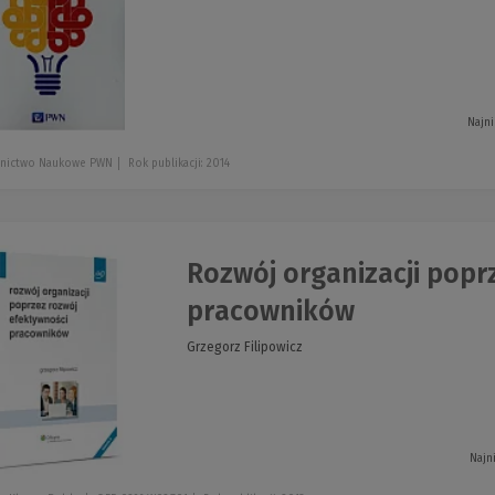
Najni
nictwo Naukowe PWN
Rok publikacji: 2014
Rozwój organizacji popr
pracowników
Grzegorz Filipowicz
Najn