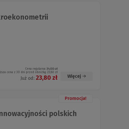
kroekonometrii
Cena regularna:
34,00 zł
ższa cena z 30 dni przed obniżką:
23,80 zł
Więcej
23,80 zł
Już od:
Promocja!
nowacyjności polskich