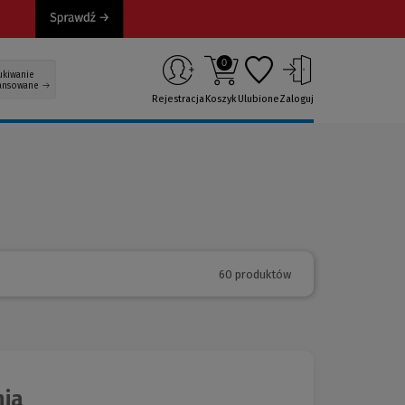
0
ukiwanie
ansowane
Rejestracja
Koszyk
Ulubione
Zaloguj
60 produktów
nia