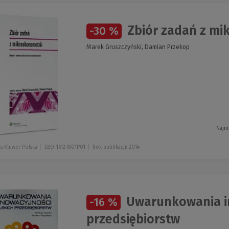
Zbiór zadań z mi
-30 %
Marek Gruszczyński, Damian Przekop
Najni
s Kluwer Polska
EBO-1612 W01P01
Rok publikacji: 2014
Uwarunkowania in
-16 %
przedsiębiorstw