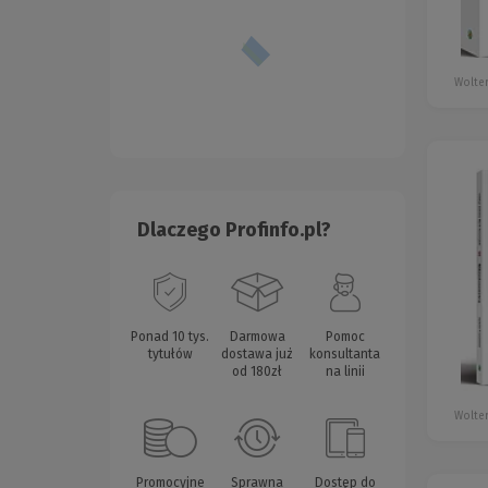
Wolter
Dlaczego Profinfo.pl?
Ponad 10 tys.
Darmowa
Pomoc
tytułów
dostawa już
konsultanta
od 180zł
na linii
Wolter
Promocyjne
Sprawna
Dostęp do