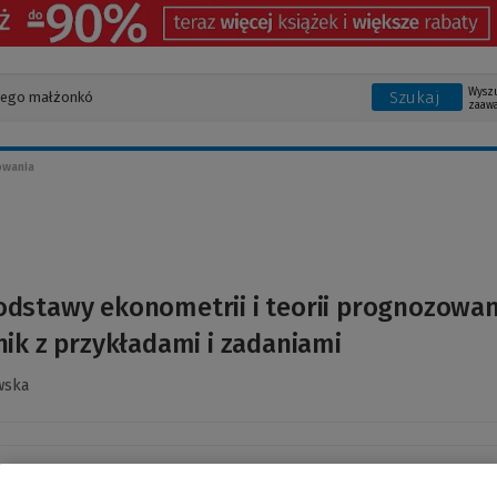
Wysz
Szukaj
zaaw
owania
odstawy ekonometrii i teorii prognozowan
ik z przykładami i zadaniami
wska