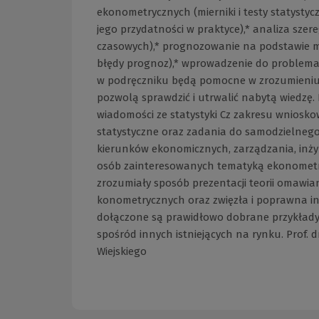
ekonometrycznych (mierniki i testy statysty
jego przydatności w praktyce),* analiza sz
czasowych),* prognozowanie na podstawie m
błędy prognoz),* wprowadzenie do problemat
w podręczniku będą pomocne w zrozumieniu 
pozwolą sprawdzić i utrwalić nabytą wiedzę
wiadomości ze statystyki Cz zakresu wnioskow
statystyczne oraz zadania do samodzielnego
kierunków ekonomicznych, zarządzania, inżyni
osób zainteresowanych tematyką ekonometri
zrozumiały sposób prezentacji teorii omawian
konometrycznych oraz zwięzła i poprawna i
dołączone są prawidłowo dobrane przykłady 
spośród innych istniejących na rynku. Prof.
Wiejskiego