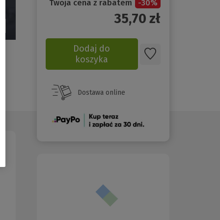
Twoja cena z rabatem
-
30
%
35,70
zł
Dodaj do
koszyka
Dostawa online
(Nowe
okno)