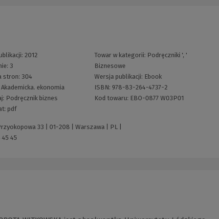
blikacji:
2012
Towar w kategorii:
Podręczniki
', '
nie:
3
Biznesowe
a stron:
304
Wersja publikacji:
Ebook
:
Akademicka. ekonomia
ISBN:
978-83-264-4737-2
j:
Podręcznik biznes
Kod towaru:
EBO-0877 W03P01
at:
pdf
 Przyokopowa 33 | 01-208 | Warszawa | PL |
 45 45