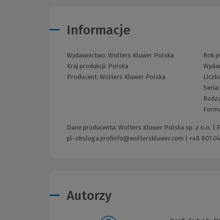
Informacje
Wydawnictwo:
Wolters Kluwer Polska
Rok pu
Kraj produkcji: Polska
Wyda
Producent:
Wolters Kluwer Polska
Liczb
Seria
Rodza
Form
Dane producenta: Wolters Kluwer Polska sp. z o.o. |
pl-obsluga.profinfo@wolterskluwer.com
|
+48 801 04
Autorzy