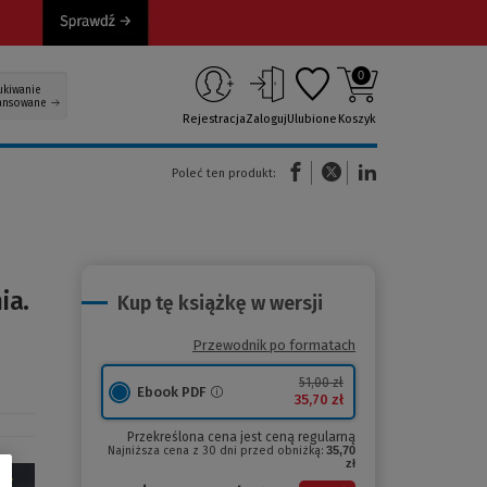
0
ukiwanie
ansowane
Rejestracja
Zaloguj
Ulubione
Koszyk
(Nowe okno)
(Link do innej strony)
(Link do innej strony)
Poleć ten produkt:
ia.
Kup tę książkę w wersji
Przewodnik po formatach
51,00 zł
Ebook PDF
35,70 zł
Przekreślona cena jest ceną regularną
Najniższa cena z 30 dni przed obniżką:
35,70
zł