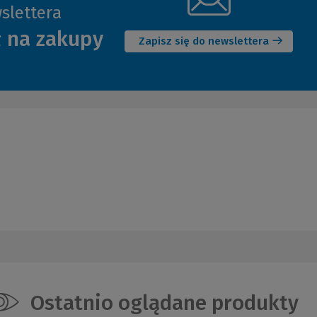
slettera
(Nowe
ł na zakupy
okno)
Zapisz się do newslettera
Ostatnio oglądane produkty