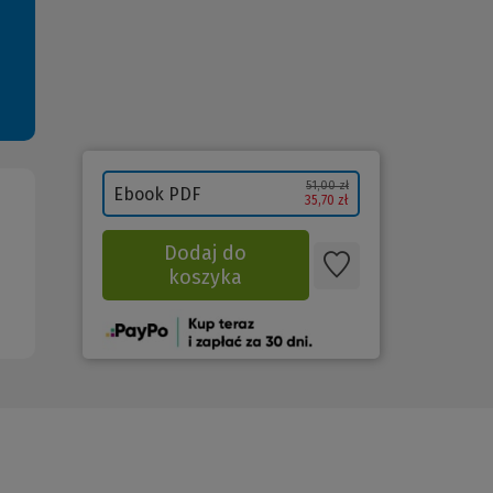
51,00 zł
Ebook PDF
35,70 zł
Dodaj do
koszyka
(Nowe
okno)