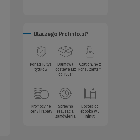
Dlaczego Profinfo.pl?
Ponad 10 tys.
Darmowa
Czat online z
tytułów
dostawa już
konsultantem
od 180zł
Promocyjne
Sprawna
Dostęp do
ceny i rabaty
realizacja
ebooka w 5
zamówienia
minut