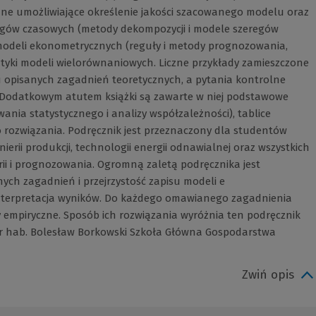
czne umożliwiające określenie jakości szacowanego modelu oraz
eregów czasowych (metody dekompozycji i modele szeregów
odeli ekonometrycznych (reguły i metody prognozowania,
yki modeli wielorównaniowych. Liczne przykłady zamieszczone
opisanych zagadnień teoretycznych, a pytania kontrolne
. Dodatkowym atutem książki są zawarte w niej podstawowe
ania statystycznego i analizy współzależności), tablice
 rozwiązania. Podręcznik jest przeznaczony dla studentów
erii produkcji, technologii energii odnawialnej oraz wszystkich
i i prognozowania. Ogromną zaletą podręcznika jest
ych zagadnień i przejrzystość zapisu modeli e
nterpretacja wyników. Do każdego omawianego zagadnienia
empiryczne. Sposób ich rozwiązania wyróżnia ten podręcznik
 dr hab. Bolesław Borkowski Szkoła Główna Gospodarstwa
Zwiń opis