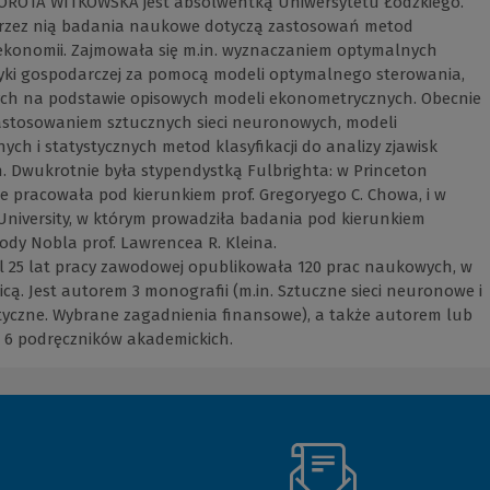
 DOROTA WITKOWSKA jest absolwentką Uniwersytetu Łódzkiego.
rzez nią badania naukowe dotyczą zastosowań metod
 ekonomii. Zajmowała się m.in. wyznaczaniem optymalnych
tyki gospodarczej za pomocą modeli optymalnego sterowania,
h na podstawie opisowych modeli ekonometrycznych. Obecnie
astosowaniem sztucznych sieci neuronowych, modeli
ch i statystycznych metod klasyfikacji do analizy zjawisk
. Dwukrotnie była stypendystką Fulbrighta: w Princeton
zie pracowała pod kierunkiem prof. Gregoryego C. Chowa, i w
University, w którym prowadziła badania pod kierunkiem
dy Nobla prof. Lawrencea R. Kleina.
l 25 lat pracy zawodowej opublikowała 120 prac naukowych, w
icą. Jest autorem 3 monografii (m.in. Sztuczne sieci neuronowe i
tyczne. Wybrane zagadnienia finansowe), a także autorem lub
6 podręczników akademickich.