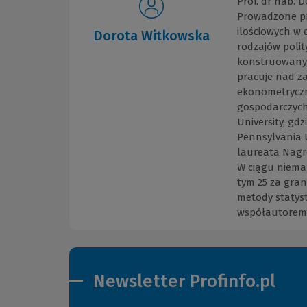
Prof. dr hab.
Prowadzone p
ilościowych w
Dorota Witkowska
rodzajów poli
konstruowanyc
pracuje nad z
ekonometryczny
gospodarczych
University, gd
Pennsylvania 
laureata Nagro
W ciągu niema
tym 25 za gran
metody statys
współautorem 
Newsletter Profinfo.pl