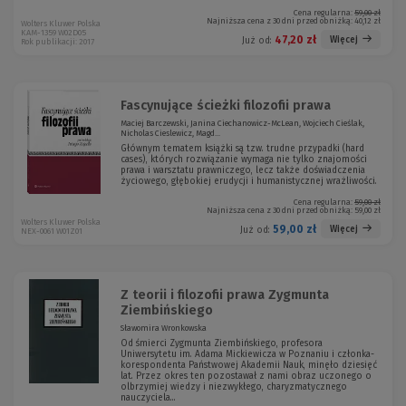
Cena regularna:
59,00 zł
Najniższa cena z 30 dni przed obniżką:
40,12 zł
Wolters Kluwer Polska
KAM-1359 W02D05
47,20 zł
Więcej
Już od:
Rok publikacji: 2017
Fascynujące ścieżki filozofii prawa
Maciej Barczewski, Janina Ciechanowicz-McLean, Wojciech Cieślak,
Nicholas Cieslewicz, Magd...
Głównym tematem książki są tzw. trudne przypadki (hard
cases), których rozwiązanie wymaga nie tylko znajomości
prawa i warsztatu prawniczego, lecz także doświadczenia
życiowego, głębokiej erudycji i humanistycznej wrażliwości.
Cena regularna:
59,00 zł
Najniższa cena z 30 dni przed obniżką:
59,00 zł
Wolters Kluwer Polska
59,00 zł
Więcej
Już od:
NEX-0061 W01Z01
Z teorii i filozofii prawa Zygmunta
Ziembińskiego
Sławomira Wronkowska
Od śmierci Zygmunta Ziembińskiego, profesora
Uniwersytetu im. Adama Mickiewicza w Poznaniu i członka-
korespondenta Państwowej Akademii Nauk, minęło dziesięć
lat. Przez okres ten pozostawał z nami obraz uczonego o
olbrzymiej wiedzy i niezwykłego, charyzmatycznego
nauczyciela...