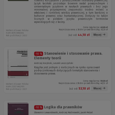
również korzystanie z podręczników i literatury prawniczej.
Język łaciński pozostaje bowiem nadal powszechnym i
uniwersalnym językiem w naukach prawnych i bez jego
minimalnej przynajmniej znajomości trudno mówić o
właściwej i rzetelnej wiedzy prawniczej, a tym bardziej o
kulturze prawnej oraz humanistycznej. Dotyczy to także
licznych w polskim języku prawniczym terminów
wywodzących się z łaciny.
Cena regularna:
49,00 zł
Najniższa cena z 30 dni przed obniżką:
33,33 zł
Wolters Kluwer Polska
KAM-0076 W06D04
44,10 zł
Więcej
Już od:
Rok publikacji: 2022
Stanowienie i stosowanie prawa.
-10 %
Elementy teorii
Andrzej Korybski, Leszek Leszczyński
Książka jest jednym z nielicznych na rynku opracowań
podręcznikowych dotyczących tematyki stanowienia i
stosowania prawa.
Cena regularna:
59,00 zł
Najniższa cena z 30 dni przed obniżką:
40,12 zł
Wolters Kluwer Polska
KAM-2557 W02P01
53,10 zł
Więcej
Już od:
Rok publikacji: 2021
Logika dla prawników
-10 %
Sławomir Lewandowski, Andrzej Malinowski, Jacek Petzel