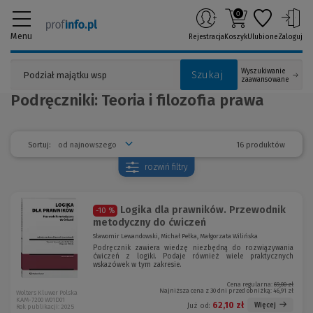
0
Menu
Rejestracja
Koszyk
Ulubione
Zaloguj
Wyszukiwanie
Szukaj
zaawansowane
Podręczniki: Teoria i filozofia prawa
16 produktów
Sortuj:
rozwiń
filtry
Logika dla prawników. Przewodnik
-10 %
metodyczny do ćwiczeń
Sławomir Lewandowski, Michał Pełka, Małgorzata Wilińska
Podręcznik zawiera wiedzę niezbędną do rozwiązywania
ćwiczeń z logiki. Podaje również wiele praktycznych
wskazówek w tym zakresie.
Cena regularna:
69,00 zł
Najniższa cena z 30 dni przed obniżką:
46,91 zł
Wolters Kluwer Polska
KAM-7200 W01D01
62,10 zł
Więcej
Już od:
Rok publikacji: 2025