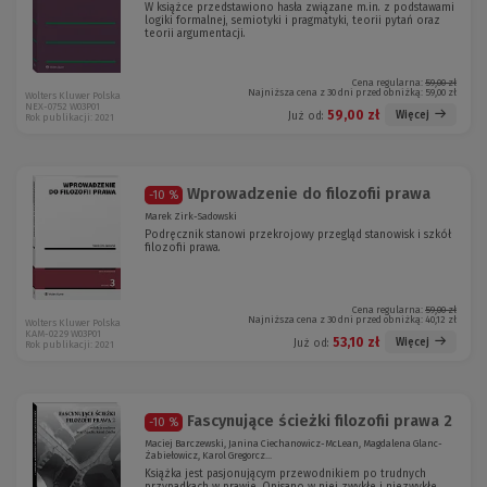
W książce przedstawiono hasła związane m.in. z podstawami
logiki formalnej, semiotyki i pragmatyki, teorii pytań oraz
teorii argumentacji.
Cena regularna:
59,00 zł
Najniższa cena z 30 dni przed obniżką:
59,00 zł
Wolters Kluwer Polska
NEX-0752 W03P01
59,00 zł
Więcej
Już od:
Rok publikacji: 2021
Wprowadzenie do filozofii prawa
-10 %
Marek Zirk-Sadowski
Podręcznik stanowi przekrojowy przegląd stanowisk i szkół
filozofii prawa.
Cena regularna:
59,00 zł
Najniższa cena z 30 dni przed obniżką:
40,12 zł
Wolters Kluwer Polska
KAM-0229 W03P01
53,10 zł
Więcej
Już od:
Rok publikacji: 2021
Fascynujące ścieżki filozofii prawa 2
-10 %
Maciej Barczewski, Janina Ciechanowicz-McLean, Magdalena Glanc-
Żabiełowicz, Karol Gregorcz...
Książka jest pasjonującym przewodnikiem po trudnych