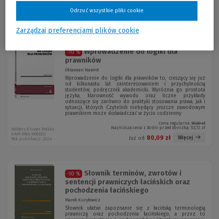
Cena regularna:
85,00 zł
Najniższa cena z 30 dni przed obniżką:
57,80 zł
Wolters Kluwer Polska
Odrzuć wszystkie pliki cookie
NEX-0189 W14D01
76,49 zł
Więcej
Już od:
Rok publikacji: 2024
Zarządzaj preferencjami plików cookie
Wprowadzenie do logiki dla
-10 %
prawników
Oktawian Nawrot
Wprowadzenie do logiki dla prawników to, cieszący się już
od kilkunastu lat zainteresowaniem i przychylnością
studentów, podręcznik akademicki. Wyróżnia go prostota
języka, klarowność wywodu oraz liczne przykłady
odnoszące się zarówno do praktyki stosowania prawa, jak i
sytuacji, których Czytelnik niebędący jeszcze zawodowym
prawnikiem może doświadczać w życiu codzienny
Cena regularna:
89,00 zł
Najniższa cena z 30 dni przed obniżką:
53,72 zł
Wolters Kluwer Polska
KAM-0964 W06D02
80,09 zł
Więcej
Już od:
Rok publikacji: 2024
Słownik terminów, zwrotów i
-10 %
sentencji prawniczych łacińskich oraz
pochodzenia łacińskiego
Marek Kuryłowicz
Słownik ułatwi zapoznanie się z łacińską terminologią
prawniczą oraz pochodzenia łacińskiego, a przez to