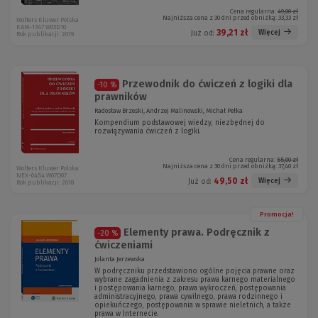
Cena regularna:
49,00 zł
Najniższa cena z 30 dni przed obniżką:
33,33 zł
Wolters Kluwer Polska
KAM-1347 W03D10
39,21 zł
Więcej
Już od:
Rok publikacji: 2019
Przewodnik do ćwiczeń z logiki dla
-10 %
prawników
Radosław Brzeski, Andrzej Malinowski, Michał Pełka
Kompendium podstawowej wiedzy, niezbędnej do
rozwiązywania ćwiczeń z logiki.
Cena regularna:
55,00 zł
Najniższa cena z 30 dni przed obniżką:
37,40 zł
Wolters Kluwer Polska
NEX-0454 W07D07
49,50 zł
Więcej
Już od:
Rok publikacji: 2018
Promocja!
Elementy prawa. Podręcznik z
-20 %
ćwiczeniami
Jolanta Jerzewska
W podręczniku przedstawiono ogólne pojęcia prawne oraz
wybrane zagadnienia z zakresu prawa karnego materialnego
i postępowania karnego, prawa wykroczeń, postępowania
administracyjnego, prawa cywilnego, prawa rodzinnego i
opiekuńczego, postępowania w sprawie nieletnich, a także
prawa w Internecie.