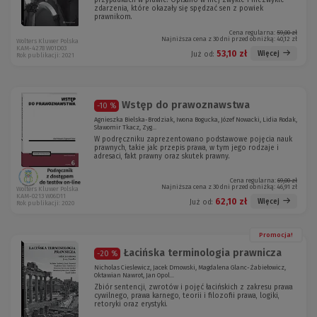
przypadkach w prawie. Opisano w niej zwykłe i niezwykłe
zdarzenia, które okazały się spędzać sen z powiek
prawnikom.
Cena regularna:
59,00 zł
Najniższa cena z 30 dni przed obniżką:
40,12 zł
Wolters Kluwer Polska
KAM-4278 W01D03
53,10 zł
Więcej
Już od:
Rok publikacji: 2021
Wstęp do prawoznawstwa
-10 %
Agnieszka Bielska-Brodziak, Iwona Bogucka, Józef Nowacki, Lidia Rodak,
Sławomir Tkacz, Zyg...
W podręczniku zaprezentowano podstawowe pojęcia nauk
prawnych, takie jak: przepis prawa, w tym jego rodzaje i
adresaci, fakt prawny oraz skutek prawny.
Cena regularna:
69,00 zł
Najniższa cena z 30 dni przed obniżką:
46,91 zł
Wolters Kluwer Polska
KAM-0213 W06D11
62,10 zł
Więcej
Już od:
Rok publikacji: 2020
Promocja!
Łacińska terminologia prawnicza
-20 %
Nicholas Cieslewicz, Jacek Dmowski, Magdalena Glanc-Żabiełowicz,
Oktawian Nawrot, Jan Opol...
Zbiór sentencji, zwrotów i pojęć łacińskich z zakresu prawa
cywilnego, prawa karnego, teorii i filozofii prawa, logiki,
retoryki oraz erystyki.