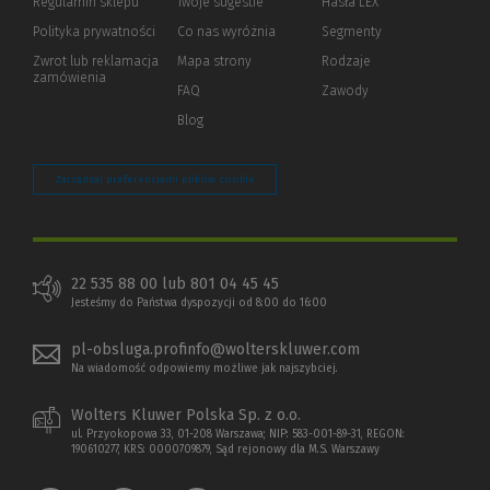
Regulamin sklepu
Twoje sugestie
Hasła LEX
innej
strony)
Polityka prywatności
(Nowe
(Link
Co nas wyróżnia
Segmenty
okno)
do
Zwrot lub reklamacja
Mapa strony
Rodzaje
innej
zamówienia
strony)
FAQ
Zawody
Blog
Zarządzaj preferencjami plików cookie
22 535 88 00 lub 801 04 45 45
Jesteśmy do Państwa dyspozycji od 8:00 do 16:00
pl-obsluga.profinfo@wolterskluwer.com
Na wiadomość odpowiemy możliwe jak najszybciej.
Wolters Kluwer Polska Sp. z o.o.
ul. Przyokopowa 33, 01-208 Warszawa; NIP: 583-001-89-31, REGON:
190610277, KRS: 0000709879, Sąd rejonowy dla M.S. Warszawy