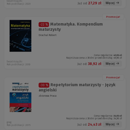
Świat Książki
27,29 zł
Więcej
Już od:
Rok publikacji: 2020
Promocja!
Matematyka. Kompendium
-22 %
maturzysty
Drachal Robert
Cena regularna:
49,90 zł
Najniższa cena z 30 dni przed obniżką:
49,90 zł
Świat Książki
38,92 zł
Więcej
Już od:
Rok publikacji: 2018
Promocja!
Repetytorium maturzysty - Język
-30 %
angielski
zbiorowa Praca
Cena regularna:
34,90 zł
Najniższa cena z 30 dni przed obniżką:
34,90 zł
greg
24,43 zł
Więcej
Już od:
Rok publikacji: 2015