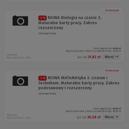
Promocja!
NOWA Biologia na czasie 3.
-5 %
Maturalne karty pracy. Zakres
rozszerzony
zbiorowa Praca
Cena regularna:
33,50 zł
Najniższa cena z 30 dni przed obniżką:
33,50 zł
nowa era
31,82 zł
Więcej
Już od:
Rok publikacji: 2026
Promocja!
NOWA MATeMAtyka 3. Liceum i
-5 %
technikum. Maturalne karty pracy. Zakres
podstawowy i rozszerzony
zbiorowa Praca
Cena regularna:
38,50 zł
Najniższa cena z 30 dni przed obniżką:
38,50 zł
nowa era
36,58 zł
Więcej
Już od:
Rok publikacji: 2026