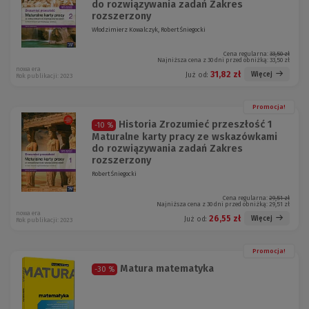
do rozwiązywania zadań Zakres
rozszerzony
Włodzimierz Kowalczyk, Robert Śniegocki
Cena regularna:
33,50 zł
Najniższa cena z 30 dni przed obniżką:
33,50 zł
nowa era
31,82 zł
Więcej
Już od:
Rok publikacji: 2023
Promocja!
Historia Zrozumieć przeszłość 1
-10 %
Maturalne karty pracy ze wskazówkami
do rozwiązywania zadań Zakres
rozszerzony
Robert Śniegocki
Cena regularna:
29,51 zł
Najniższa cena z 30 dni przed obniżką:
29,51 zł
nowa era
26,55 zł
Więcej
Już od:
Rok publikacji: 2023
Promocja!
Matura matematyka
-30 %