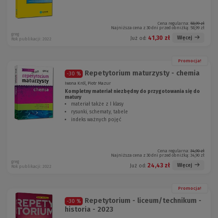
Cena regularna:
58,99 zł
Najniższa cena z 30 dni przed obniżką:
58,99 zł
greg
41,30 zł
Więcej
Już od:
Rok publikacji: 2022
Promocja!
Repetytorium maturzysty - chemia
-30 %
Iwona Król, Piotr Mazur
Kompletny materiał niezbędny do przygotowania się do
matury
materiał także z I klasy
rysunki, schematy, tabele
indeks ważnych pojęć
Cena regularna:
34,90 zł
Najniższa cena z 30 dni przed obniżką:
34,90 zł
greg
24,43 zł
Więcej
Już od:
Rok publikacji: 2022
Promocja!
Repetytorium - liceum/technikum -
-30 %
historia - 2023