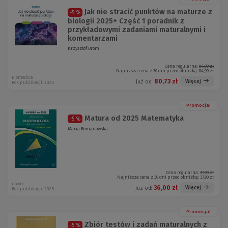
Jak nie stracić punktów na maturze z
-5 %
biologii 2025+ Część 1 poradnik z
przykładowymi zadaniami maturalnymi i
komentarzami
Krzysztof Brom
Cena regularna:
84,99 zł
Najniższa cena z 30 dni przed obniżką:
84,99 zł
Biomedica
80,73 zł
Więcej
Już od:
Rok publikacji: 2025
Promocja!
Matura od 2025 Matematyka
-5 %
Maria Romanowska
Cena regularna:
37,90 zł
Najniższa cena z 30 dni przed obniżką:
37,90 zł
nowik
36,00 zł
Więcej
Już od:
Rok publikacji: 2025
Promocja!
Zbiór testów i zadań maturalnych z
-5 %