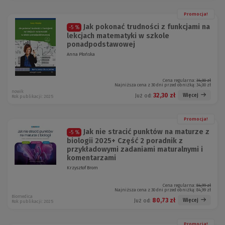
Promocja!
Jak pokonać trudności z funkcjami na
-5 %
lekcjach matematyki w szkole
ponadpodstawowej
Anna Płońska
Cena regularna:
34,00 zł
Najniższa cena z 30 dni przed obniżką:
34,00 zł
nowik
32,30 zł
Więcej
Już od:
Rok publikacji: 2025
Promocja!
Jak nie stracić punktów na maturze z
-5 %
biologii 2025+ Część 2 poradnik z
przykładowymi zadaniami maturalnymi i
komentarzami
Krzysztof Brom
Cena regularna:
84,99 zł
Najniższa cena z 30 dni przed obniżką:
84,99 zł
Biomedica
80,73 zł
Więcej
Już od:
Rok publikacji: 2025
Promocja!