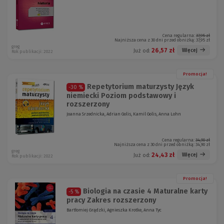
Cena regularna:
37,95 zł
Najniższa cena z 30 dni przed obniżką:
37,95 zł
greg
26,57 zł
Więcej
Już od:
Rok publikacji: 2022
Promocja!
Repetytorium maturzysty Język
-30 %
niemiecki Poziom podstawowy i
rozszerzony
Joanna Srzednicka, Adrian Golis, Kamil Golis, Anna Lohn
Cena regularna:
34,90 zł
Najniższa cena z 30 dni przed obniżką:
34,90 zł
greg
24,43 zł
Więcej
Już od:
Rok publikacji: 2022
Promocja!
Biologia na czasie 4 Maturalne karty
-5 %
pracy Zakres rozszerzony
Bartłomiej Grądzki, Agnieszka Krotke, Anna Tyc