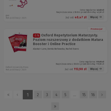
Cena regularna:
42,60 zł
Najniższa cena z 30 dni przed obniżką:
42,60 zł
gwo
40,47 zł
Więcej
Już od:
Rok publikacji: 2025
Promocja!
Oxford Repetytorium Maturzysty.
-5 %
Poziom rozszerzony z dodatkiem Matura
Booster i Online Practice
Alastair Lane, Dorota Borkowska, Rachel Evans
Cena regularna:
119,90 zł
Najniższa cena z 30 dni przed obniżką:
119,90 zł
Oxford University Press
113,90 zł
Więcej
Już od:
Rok publikacji: 2025
1
2
3
4
5
…
15
16