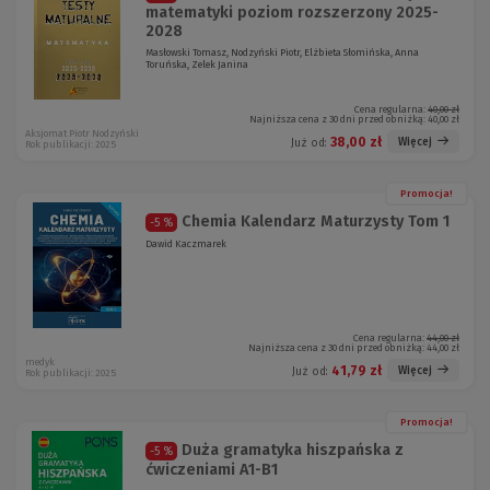
matematyki poziom rozszerzony 2025-
2028
Masłowski Tomasz, Nodzyński Piotr, Elżbieta Słomińska, Anna
Toruńska, Zelek Janina
Cena regularna:
40,00 zł
Najniższa cena z 30 dni przed obniżką:
40,00 zł
Aksjomat Piotr Nodzyński
38,00 zł
Więcej
Już od:
Rok publikacji: 2025
Promocja!
Chemia Kalendarz Maturzysty Tom 1
-5 %
Dawid Kaczmarek
Cena regularna:
44,00 zł
Najniższa cena z 30 dni przed obniżką:
44,00 zł
medyk
41,79 zł
Więcej
Już od:
Rok publikacji: 2025
Promocja!
Duża gramatyka hiszpańska z
-5 %
ćwiczeniami A1-B1