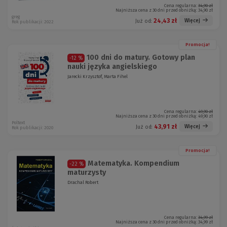
Cena regularna:
34,90 zł
Najniższa cena z 30 dni przed obniżką:
34,90 zł
greg
24,43 zł
Więcej
Już od:
Rok publikacji: 2022
Promocja!
100 dni do matury. Gotowy plan
-12 %
nauki języka angielskiego
Jarecki Krzysztof, Marta Fihel
Cena regularna:
49,90 zł
Najniższa cena z 30 dni przed obniżką:
49,90 zł
Poltext
43,91 zł
Więcej
Już od:
Rok publikacji: 2020
Promocja!
Matematyka. Kompendium
-22 %
maturzysty
Drachal Robert
Cena regularna:
34,99 zł
Najniższa cena z 30 dni przed obniżką:
34,99 zł