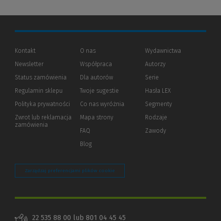
Kontakt
O nas
Wydawnictwa
Newsletter
Współpraca
Autorzy
Status zamówienia
Dla autorów
(Nowe
(Link
Serie
okno)
do
Regulamin sklepu
Twoje sugestie
Hasła LEX
innej
strony)
Polityka prywatności
(Nowe
(Link
Co nas wyróżnia
Segmenty
okno)
do
Zwrot lub reklamacja
Mapa strony
Rodzaje
innej
zamówienia
strony)
FAQ
Zawody
Blog
Zarządzaj preferencjami plików cookie
22 535 88 00 lub 801 04 45 45