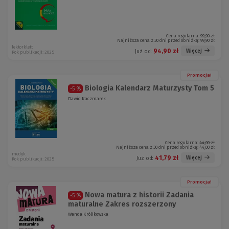
Cena regularna:
99,90 zł
Najniższa cena z 30 dni przed obniżką:
99,90 zł
lektorklett
94,90 zł
Więcej
Już od:
Rok publikacji: 2025
Promocja!
Biologia Kalendarz Maturzysty Tom 5
-5 %
Dawid Kaczmarek
Cena regularna:
44,00 zł
Najniższa cena z 30 dni przed obniżką:
44,00 zł
medyk
41,79 zł
Więcej
Już od:
Rok publikacji: 2025
Promocja!
Nowa matura z historii Zadania
-5 %
maturalne Zakres rozszerzony
Wanda Królikowska