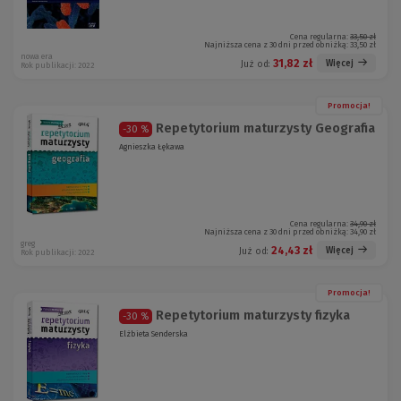
Cena regularna:
33,50 zł
Najniższa cena z 30 dni przed obniżką:
33,50 zł
nowa era
31,82 zł
Więcej
Już od:
Rok publikacji: 2022
Promocja!
Repetytorium maturzysty Geografia
-30 %
Agnieszka Łękawa
Cena regularna:
34,90 zł
Najniższa cena z 30 dni przed obniżką:
34,90 zł
greg
24,43 zł
Więcej
Już od:
Rok publikacji: 2022
Promocja!
Repetytorium maturzysty fizyka
-30 %
Elżbieta Senderska