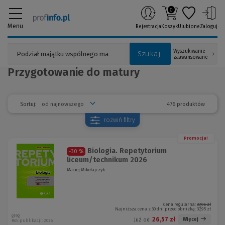
0
Menu
Rejestracja
Koszyk
Ulubione
Zaloguj
Wyszukiwanie
Szukaj
zaawansowane
Przygotowanie do matury
476 produktów
Sortuj:
rozwiń
filtry
Promocja!
Biologia. Repetytorium
-30 %
liceum/technikum 2026
Maciej Mikołajczyk
Cena regularna:
37,95 zł
Najniższa cena z 30 dni przed obniżką:
37,95 zł
greg
26,57 zł
Więcej
Już od:
Rok publikacji: 2026