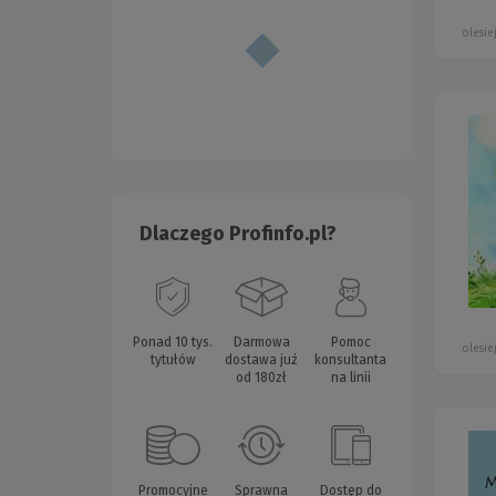
olesie
Dlaczego Profinfo.pl?
Ponad 10 tys.
Darmowa
Pomoc
olesie
tytułów
dostawa już
konsultanta
od 180zł
na linii
Promocyjne
Sprawna
Dostęp do