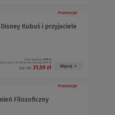
Promocja!
Disney Kubuś i przyjaciele
Cena regularna:
29,99 zł
iższa cena z 30 dni przed obniżką:
28,49 zł
Więcej
21,59 zł
Już od:
Promocja!
mień Filozoficzny