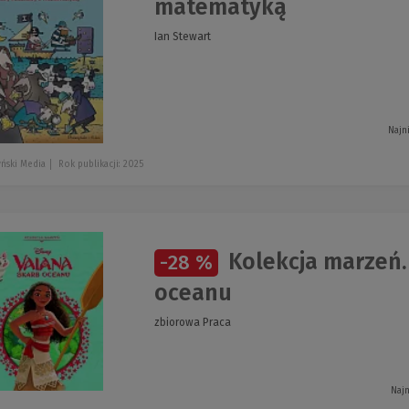
matematyką
Ian Stewart
Najn
ński Media
Rok publikacji: 2025
Kolekcja marzeń. 
-28 %
oceanu
zbiorowa Praca
Najn