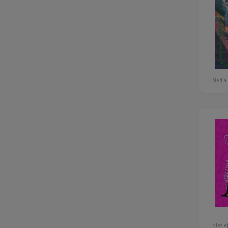
Media
olesie