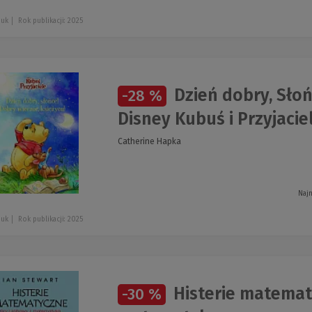
juk
Rok publikacji: 2025
Dzień dobry, Słoń
-28 %
Disney Kubuś i Przyjacie
Catherine Hapka
Najn
juk
Rok publikacji: 2025
Histerie matematy
-30 %