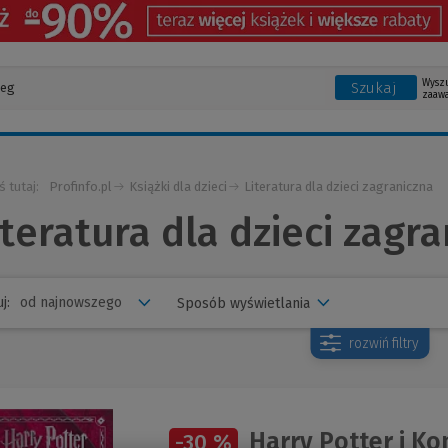
Wysz
Szukaj
zaaw
ś tutaj:
Profinfo.pl
Książki dla dzieci
Literatura dla dzieci zagraniczna
iteratura dla dzieci zagr
j:
Sposób wyświetlania
rozwiń
filtry
Harry Potter i K
-30 %