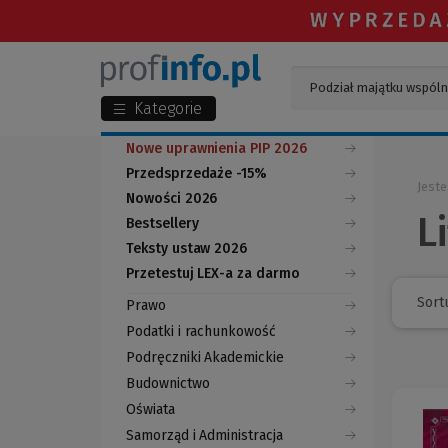
Kategorie
Nowe uprawnienia PIP 2026
Przedsprzedaże -15%
Jeste
Nowości 2026
L
Bestsellery
Teksty ustaw 2026
Przetestuj LEX-a za darmo
(Nowe
(Link
okno)
do
Sortu
Prawo
innej
strony)
Podatki i rachunkowość
Podręczniki Akademickie
Budownictwo
Oświata
Samorząd i Administracja