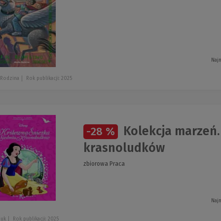
Najn
 Rodzina
Rok publikacji: 2025
Kolekcja marzeń.
-28 %
krasnoludków
zbiorowa Praca
Najn
juk
Rok publikacji: 2025