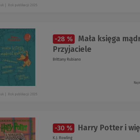
juk
Rok publikacji: 2025
Mała księga mądr
-28 %
Przyjaciele
Brittany Rubiano
Najn
juk
Rok publikacji: 2025
Harry Potter i wi
-30 %
K.J. Rowling