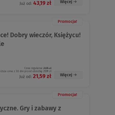
Więcej
43,19 zł
Już od:
Promocja!
ce! Dobry wieczór, Księżycu!
le
Cena regularna:
29,99 zł
iższa cena z 30 dni przed obniżką:
29,99 zł
Więcej
21,59 zł
Już od:
Promocja!
czne. Gry i zabawy z