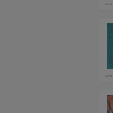
olesie
olesie