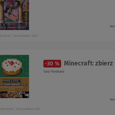
Najn
 Rodzina
Rok publikacji: 2025
Minecraft: zbierz 
-30 %
Tara Theoharis
Najn
ński Media
Rok publikacji: 2025