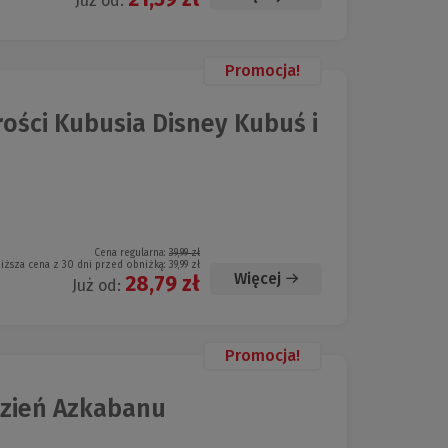
Już od:
Promocja!
ości Kubusia Disney Kubuś i
Cena regularna:
39,99 zł
iższa cena z 30 dni przed obniżką:
39,99 zł
Więcej
28,79 zł
Już od:
Promocja!
ęzień Azkabanu