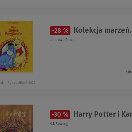
Kolekcja marzeń. 
-28 %
zbiorowa Praca
Najn
juk
Rok publikacji: 2025
Harry Potter i Ka
-30 %
K.J. Rowling