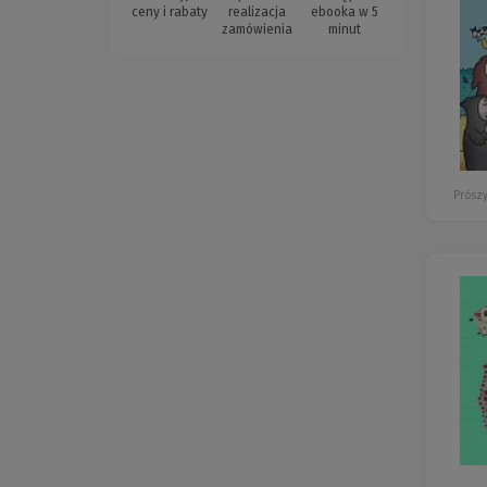
ceny i rabaty
realizacja
ebooka w 5
zamówienia
minut
Prószy