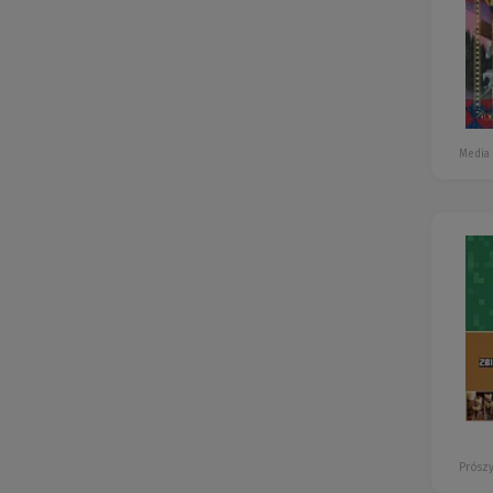
Media
Prószy