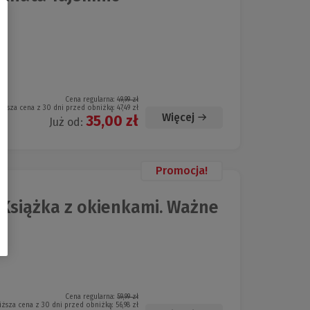
Cena regularna:
49,99 zł
iższa cena z 30 dni przed obniżką:
47,49 zł
Więcej
35,00 zł
Już od:
Promocja!
 Książka z okienkami. Ważne
Cena regularna:
59,99 zł
iższa cena z 30 dni przed obniżką:
56,98 zł