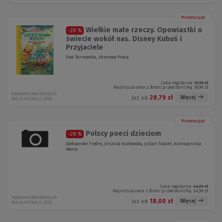
Promocja!
Wielkie małe rzeczy. Opowiastki o
-28 %
świecie wokół nas. Disney Kubuś i
Przyjaciele
Ewa Tarnowska, zbiorowa Praca
Cena regularna:
39,99 zł
Najniższa cena z 30 dni przed obniżką:
39,99 zł
Wydawnictwo Olesiejuk
28,79 zł
Więcej
Już od:
Rok publikacji: 2026
Promocja!
Polscy poeci dzieciom
-28 %
Aleksander Fredro, Urszula Kozłowska, Julian Tuwim, Konnopnicka
Maria
Cena regularna:
24,99 zł
Najniższa cena z 30 dni przed obniżką:
24,99 zł
Wydawnictwo Olesiejuk
18,00 zł
Więcej
Już od:
Rok publikacji: 2026