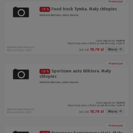
Promocja!
Food truck Tymka. Mały chłopiec
-28 %
Nathalie Belineau, Alexis Nesme
Cena regularna:
14,99 zł
Najniższa cena z 30 dni przed obniżką:
14,99 zł
Wydawnictwo Olesiejuk
10,79 zł
Więcej
Już od:
Rok publikacji: 2026
Promocja!
Sportowe auto Wiktora. Mały
-28 %
chłopiec
Nathalie Belineau, Alexis Nesme
Cena regularna:
14,99 zł
Najniższa cena z 30 dni przed obniżką:
14,99 zł
Wydawnictwo Olesiejuk
10,79 zł
Więcej
Już od:
Rok publikacji: 2026
Promocja!