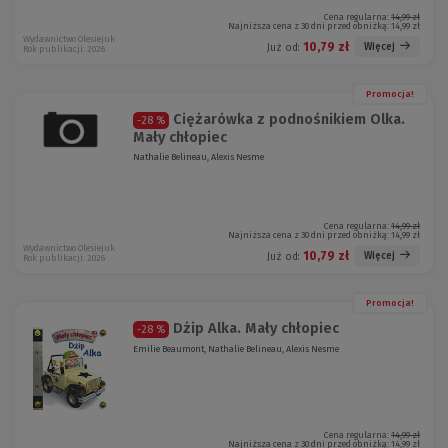
Cena regularna:
14,99 zł
Najniższa cena z 30 dni przed obniżką:
14,99 zł
Wydawnictwo Olesiejuk
10,79 zł
Więcej
Już od:
Rok publikacji: 2026
Promocja!
Ciężarówka z podnośnikiem Olka.
-28 %
Mały chłopiec
Nathalie Belineau, Alexis Nesme
Cena regularna:
14,99 zł
Najniższa cena z 30 dni przed obniżką:
14,99 zł
Wydawnictwo Olesiejuk
10,79 zł
Więcej
Już od:
Rok publikacji: 2026
Promocja!
Dżip Alka. Mały chłopiec
-28 %
Emilie Beaumont, Nathalie Belineau, Alexis Nesme
Cena regularna:
14,99 zł
Najniższa cena z 30 dni przed obniżką:
14,99 zł