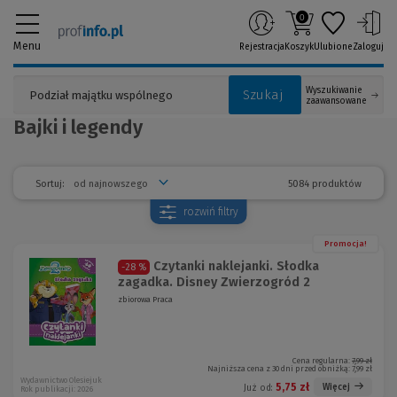
0
Menu
Rejestracja
Koszyk
Ulubione
Zaloguj
Wyszukiwanie
Szukaj
zaawansowane
Bajki i legendy
5084 produktów
Sortuj:
rozwiń
filtry
Promocja!
Czytanki naklejanki. Słodka
-28 %
zagadka. Disney Zwierzogród 2
zbiorowa Praca
Cena regularna:
7,99 zł
Najniższa cena z 30 dni przed obniżką:
7,99 zł
Wydawnictwo Olesiejuk
5,75 zł
Więcej
Już od:
Rok publikacji: 2026