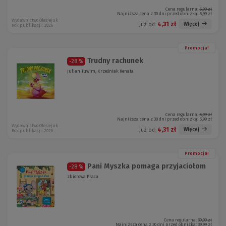
Cena regularna:
5,99 zł
Najniższa cena z 30 dni przed obniżką:
5,99 zł
Wydawnictwo Olesiejuk
4,31 zł
Więcej
Już od:
Rok publikacji: 2026
Promocja!
Trudny rachunek
-28 %
Julian Tuwim, Krześniak Renata
Cena regularna:
5,99 zł
Najniższa cena z 30 dni przed obniżką:
5,99 zł
Wydawnictwo Olesiejuk
4,31 zł
Więcej
Już od:
Rok publikacji: 2026
Promocja!
Pani Myszka pomaga przyjaciołom
-28 %
zbiorowa Praca
Cena regularna:
39,99 zł
Najniższa cena z 30 dni przed obniżką:
39,99 zł