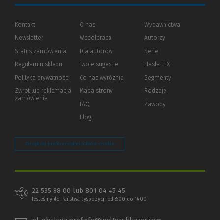
Kontakt
O nas
Wydawnictwa
Newsletter
Współpraca
Autorzy
Status zamówienia
Dla autorów
(Nowe
(Link
Serie
okno)
do
Regulamin sklepu
Twoje sugestie
Hasła LEX
innej
strony)
Polityka prywatności
(Nowe
(Link
Co nas wyróżnia
Segmenty
okno)
do
Zwrot lub reklamacja
Mapa strony
Rodzaje
innej
zamówienia
strony)
FAQ
Zawody
Blog
Zarządzaj preferencjami plików cookie
22 535 88 00 lub 801 04 45 45
Jesteśmy do Państwa dyspozycji od 8:00 do 16:00