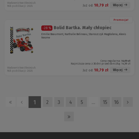
Wydawnictwo Olesiejuk
10,79 zł
Więcej
Już od:
Rok publikacji: 2026
Promocja!
Bolid Bartka. Mały chłopiec
-28 %
Emilie Beaumont, Nathalie Belineau, Staroszczyk Magdalena, Alexis
Nesme
Cena regularna:
14,99 zł
Najniższa cena z 30 dni przed obniżką:
14,99 zł
Wydawnictwo Olesiejuk
10,79 zł
Więcej
Już od:
Rok publikacji: 2026
1
2
3
4
5
…
15
16