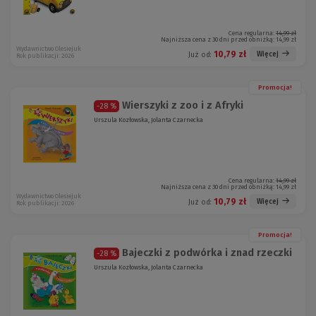
Cena regularna:
14,99 zł
Najniższa cena z 30 dni przed obniżką:
14,99 zł
Wydawnictwo Olesiejuk
10,79 zł
Więcej
Już od:
Rok publikacji: 2026
Promocja!
Wierszyki z zoo i z Afryki
-28 %
Urszula Kozłowska, Jolanta Czarnecka
Cena regularna:
14,99 zł
Najniższa cena z 30 dni przed obniżką:
14,99 zł
Wydawnictwo Olesiejuk
10,79 zł
Więcej
Już od:
Rok publikacji: 2026
Promocja!
Bajeczki z podwórka i znad rzeczki
-28 %
Urszula Kozłowska, Jolanta Czarnecka