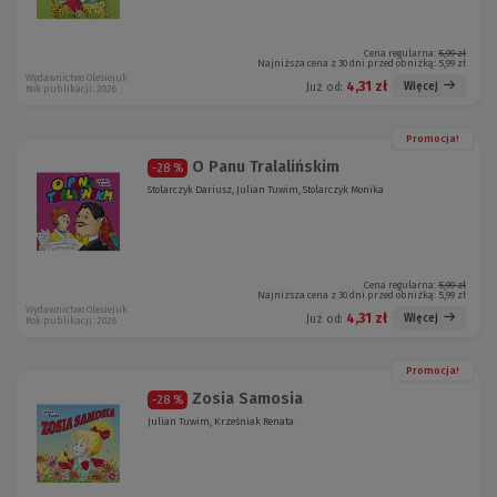
Cena regularna:
5,99 zł
Najniższa cena z 30 dni przed obniżką:
5,99 zł
Wydawnictwo Olesiejuk
4,31 zł
Więcej
Już od:
Rok publikacji: 2026
Promocja!
O Panu Tralalińskim
-28 %
Stolarczyk Dariusz, Julian Tuwim, Stolarczyk Monika
Cena regularna:
5,99 zł
Najniższa cena z 30 dni przed obniżką:
5,99 zł
Wydawnictwo Olesiejuk
4,31 zł
Więcej
Już od:
Rok publikacji: 2026
Promocja!
Zosia Samosia
-28 %
Julian Tuwim, Krześniak Renata