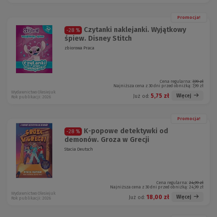
Promocja!
Czytanki naklejanki. Wyjątkowy
-28 %
śpiew. Disney Stitch
zbiorowa Praca
Cena regularna:
7,99 zł
Najniższa cena z 30 dni przed obniżką:
7,99 zł
Wydawnictwo Olesiejuk
5,75 zł
Więcej
Już od:
Rok publikacji: 2026
Promocja!
K-popowe detektywki od
-28 %
demonów. Groza w Grecji
Stacia Deutsch
Cena regularna:
24,99 zł
Najniższa cena z 30 dni przed obniżką:
24,99 zł
Wydawnictwo Olesiejuk
18,00 zł
Więcej
Już od:
Rok publikacji: 2026