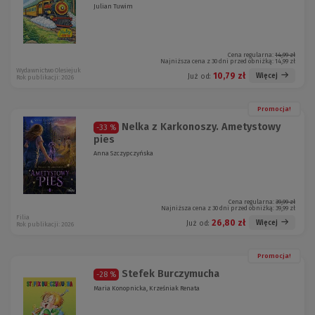
Julian Tuwim
Cena regularna:
14,99 zł
Najniższa cena z 30 dni przed obniżką:
14,99 zł
Wydawnictwo Olesiejuk
10,79 zł
Więcej
Już od:
Rok publikacji: 2026
Promocja!
Nelka z Karkonoszy. Ametystowy
-33 %
pies
Anna Szczypczyńska
Cena regularna:
39,99 zł
Najniższa cena z 30 dni przed obniżką:
39,99 zł
Filia
26,80 zł
Więcej
Już od:
Rok publikacji: 2026
Promocja!
Stefek Burczymucha
-28 %
Maria Konopnicka, Krześniak Renata