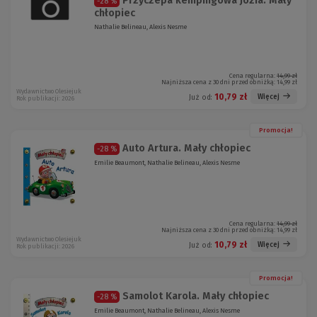
Przyczepa kempingowa Józia. Mały
-28 %
chłopiec
Nathalie Belineau, Alexis Nesme
Cena regularna:
14,99 zł
Najniższa cena z 30 dni przed obniżką:
14,99 zł
Wydawnictwo Olesiejuk
10,79 zł
Więcej
Już od:
Rok publikacji: 2026
Promocja!
Auto Artura. Mały chłopiec
-28 %
Emilie Beaumont, Nathalie Belineau, Alexis Nesme
Cena regularna:
14,99 zł
Najniższa cena z 30 dni przed obniżką:
14,99 zł
Wydawnictwo Olesiejuk
10,79 zł
Więcej
Już od:
Rok publikacji: 2026
Promocja!
Samolot Karola. Mały chłopiec
-28 %
Emilie Beaumont, Nathalie Belineau, Alexis Nesme