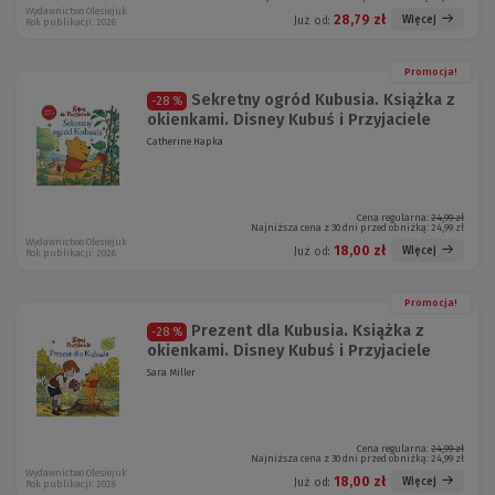
Wydawnictwo Olesiejuk
28,79 zł
Więcej
Już od:
Rok publikacji: 2026
Promocja!
Sekretny ogród Kubusia. Książka z
-28 %
okienkami. Disney Kubuś i Przyjaciele
Catherine Hapka
Cena regularna:
24,99 zł
Najniższa cena z 30 dni przed obniżką:
24,99 zł
Wydawnictwo Olesiejuk
18,00 zł
Więcej
Już od:
Rok publikacji: 2026
Promocja!
Prezent dla Kubusia. Książka z
-28 %
okienkami. Disney Kubuś i Przyjaciele
Sara Miller
Cena regularna:
24,99 zł
Najniższa cena z 30 dni przed obniżką:
24,99 zł
Wydawnictwo Olesiejuk
18,00 zł
Więcej
Już od:
Rok publikacji: 2026