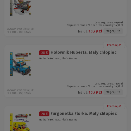
Cena regularna:
14,99 zł
Najniższa cena z 30 dni przed obniżką:
14,99 zł
Wydawnictwo Olesiejuk
10,79 zł
Więcej
Już od:
Rok publikacji: 2026
Promocja!
Holownik Huberta. Mały chłopiec
-28 %
Nathalie Belineau, Alexis Nesme
Cena regularna:
14,99 zł
Najniższa cena z 30 dni przed obniżką:
14,99 zł
Wydawnictwo Olesiejuk
10,79 zł
Więcej
Już od:
Rok publikacji: 2026
Promocja!
Furgonetka Florka. Mały chłopiec
-28 %
Nathalie Belineau, Alexis Nesme