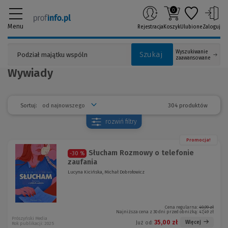
0
Menu
Rejestracja
Koszyk
Ulubione
Zaloguj
Wyszukiwanie
Szukaj
zaawansowane
Wywiady
304 produktów
Sortuj:
rozwiń
filtry
Promocja!
Słucham Rozmowy o telefonie
-30 %
zaufania
Lucyna Kicińska, Michał Dobrołowicz
Cena regularna:
49,99 zł
Najniższa cena z 30 dni przed obniżką:
47,49 zł
Prószyński Media
35,00 zł
Więcej
Już od:
Rok publikacji: 2025