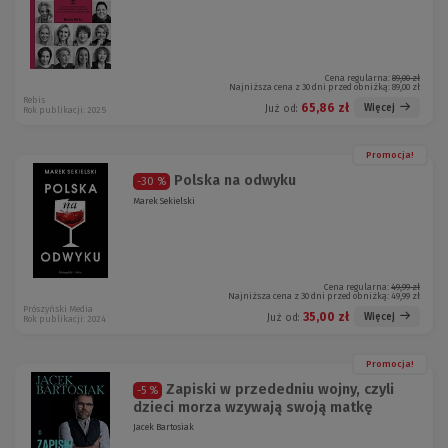
Cena regularna:
89,00 zł
Najniższa cena z 30 dni przed obniżką:
89,00 zł
Rebis
65,86 zł
Więcej
Już od:
Rok publikacji: 2025
Promocja!
Polska na odwyku
-30 %
Marek Sekielski
Cena regularna:
49,99 zł
Najniższa cena z 30 dni przed obniżką:
49,99 zł
Prószyński Media
35,00 zł
Więcej
Już od:
Rok publikacji: 2024
Promocja!
Zapiski w przededniu wojny, czyli
-5 %
dzieci morza wzywają swoją matkę
Jacek Bartosiak