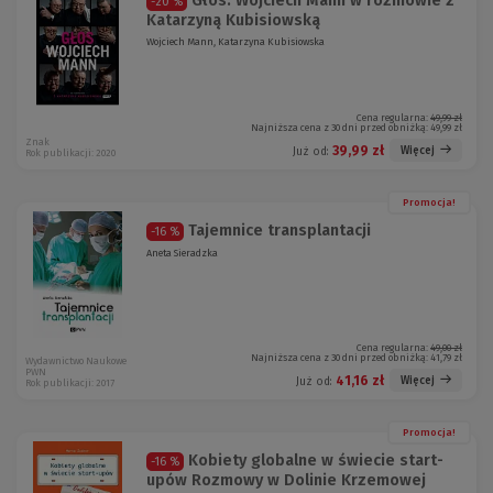
Głos. Wojciech Mann w rozmowie z
-20 %
Katarzyną Kubisiowską
Wojciech Mann, Katarzyna Kubisiowska
Cena regularna:
49,99 zł
Najniższa cena z 30 dni przed obniżką:
49,99 zł
Znak
39,99 zł
Więcej
Już od:
Rok publikacji: 2020
Promocja!
Tajemnice transplantacji
-16 %
Aneta Sieradzka
Cena regularna:
49,00 zł
Najniższa cena z 30 dni przed obniżką:
41,79 zł
Wydawnictwo Naukowe
PWN
41,16 zł
Więcej
Już od:
Rok publikacji: 2017
Promocja!
Kobiety globalne w świecie start-
-16 %
upów Rozmowy w Dolinie Krzemowej