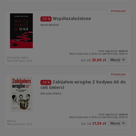
Promocja!
Współuzależnione
-30 %
Marek Sekielski
Cena regularna:
49,99 zł
Najniższa cena z 30 dni przed obniżką:
49,99 zł
Prószyński Media
35,00 zł
Więcej
Już od:
Rok publikacji: 2025
Promocja!
Zabijałem wrogów Z Kedywu AK do
-28 %
celi śmierci
Skorupka Witalis
Cena regularna:
29,99 zł
Najniższa cena z 30 dni przed obniżką:
29,99 zł
Bellona
21,59 zł
Więcej
Już od:
Rok publikacji: 2025