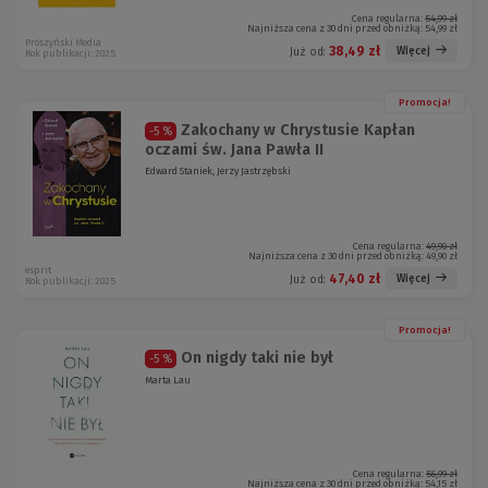
Cena regularna:
54,99 zł
Najniższa cena z 30 dni przed obniżką:
54,99 zł
Prószyński Media
38,49 zł
Więcej
Już od:
Rok publikacji: 2025
Promocja!
Zakochany w Chrystusie Kapłan
-5 %
oczami św. Jana Pawła II
Edward Staniek, Jerzy Jastrzębski
Cena regularna:
49,90 zł
Najniższa cena z 30 dni przed obniżką:
49,90 zł
esprit
47,40 zł
Więcej
Już od:
Rok publikacji: 2025
Promocja!
On nigdy taki nie był
-5 %
Marta Lau
Cena regularna:
56,99 zł
Najniższa cena z 30 dni przed obniżką:
54,15 zł