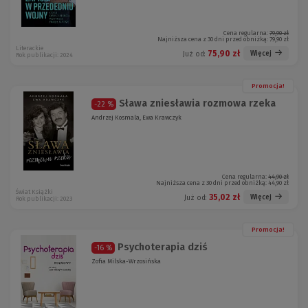
Cena regularna:
79,90 zł
Najniższa cena z 30 dni przed obniżką:
79,90 zł
Literackie
75,90 zł
Więcej
Już od:
Rok publikacji: 2024
Promocja!
Sława zniesławia rozmowa rzeka
-22 %
Andrzej Kosmala, Ewa Krawczyk
Cena regularna:
44,90 zł
Najniższa cena z 30 dni przed obniżką:
44,90 zł
Świat Książki
35,02 zł
Więcej
Już od:
Rok publikacji: 2023
Promocja!
Psychoterapia dziś
-16 %
Zofia Milska-Wrzosińska