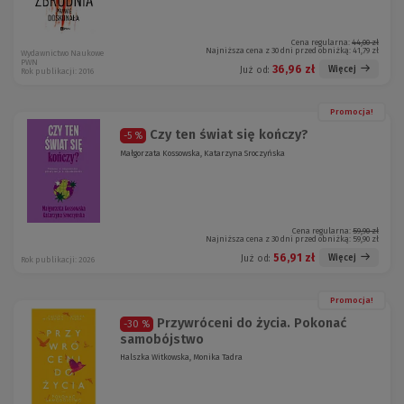
Cena regularna:
44,00 zł
Najniższa cena z 30 dni przed obniżką:
41,79 zł
Wydawnictwo Naukowe
PWN
36,96 zł
Więcej
Już od:
Rok publikacji: 2016
Promocja!
Czy ten świat się kończy?
-5 %
Małgorzata Kossowska, Katarzyna Sroczyńska
Cena regularna:
59,90 zł
Najniższa cena z 30 dni przed obniżką:
59,90 zł
56,91 zł
Więcej
Już od:
Rok publikacji: 2026
Promocja!
Przywróceni do życia. Pokonać
-30 %
samobójstwo
Halszka Witkowska, Monika Tadra