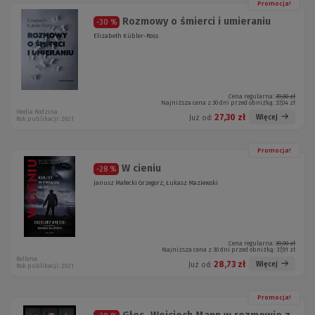
Promocja!
Rozmowy o śmierci i umieraniu
-30 %
Elizabeth Kübler-Ross
Cena regularna:
39,00 zł
Najniższa cena z 30 dni przed obniżką:
37,04 zł
Media Rodzina
27,30 zł
Więcej
Już od:
Rok publikacji: 2021
Promocja!
W cieniu
-28 %
Janusz Małecki Grzegorz, Łukasz Maziewski
Cena regularna:
39,90 zł
Najniższa cena z 30 dni przed obniżką:
37,91 zł
Bellona
28,73 zł
Więcej
Już od:
Rok publikacji: 2021
Promocja!