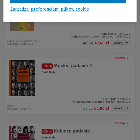
Za dobrze się maskowałam
-5 %
Monika Szubrycht
Zarządzaj preferencjami plików cookie
Cena regularna:
49,90 zł
Najniższa cena z 30 dni przed obniżką:
49,90 zł
Copernicus Center Press
47,40 zł
Więcej
Już od:
Rok publikacji: 2025
Promocja!
Męskie gadanie 2
-26 %
Beata Biały
Cena regularna:
89,00 zł
Najniższa cena z 30 dni przed obniżką:
89,00 zł
Rebis
65,86 zł
Więcej
Już od:
Rok publikacji: 2025
Promocja!
Kobiece gadanie
-26 %
Beata Biały