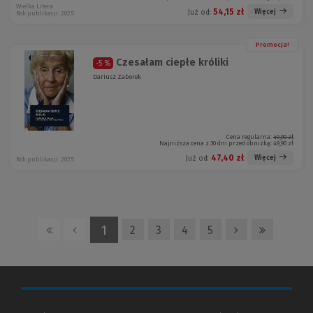
Wielka Litera
54,15 zł
Więcej
Już od:
Rok publikacji: 2025
Promocja!
Czesałam ciepłe króliki
-5 %
Dariusz Zaborek
Cena regularna:
49,90 zł
Najniższa cena z 30 dni przed obniżką:
49,90 zł
47,40 zł
Więcej
Już od:
Rok publikacji: 2025
1
2
3
4
5