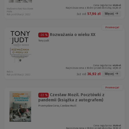
Cena regularna:
69,00 zł
Najniższa cena z 30 dni przed obniżką:
64,00 zł
Wydawnictwo Naukowe
PWN
57,96 zł
Więcej
Już od:
Rok publikacji: 2022
Promocja!
Rozważania o wieku XX
-26 %
Tony Judt
Cena regularna:
49,90 zł
Najniższa cena z 30 dni przed obniżką:
49,90 zł
Rebis
36,92 zł
Więcej
Już od:
Rok publikacji: 2022
Promocja!
Czesław Mozil. Pocztówki z
-22 %
pandemii (książka z autografem)
Przemysław Corso, Czesław Mozil
Cena regularna:
39,90 zł
Najniższa cena z 30 dni przed obniżką:
39,90 zł