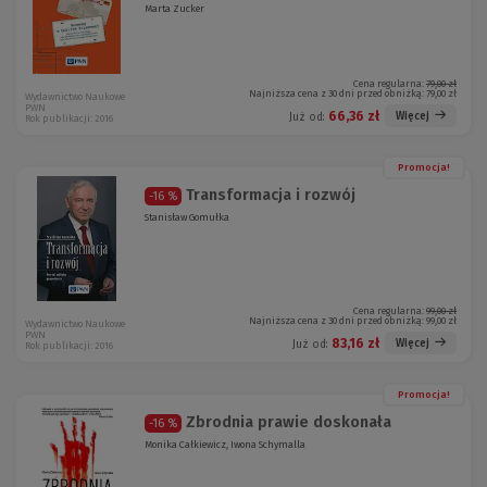
Marta Zucker
Cena regularna:
79,00 zł
Najniższa cena z 30 dni przed obniżką:
79,00 zł
Wydawnictwo Naukowe
PWN
66,36 zł
Więcej
Już od:
Rok publikacji: 2016
Promocja!
Transformacja i rozwój
-16 %
Stanisław Gomułka
Cena regularna:
99,00 zł
Najniższa cena z 30 dni przed obniżką:
99,00 zł
Wydawnictwo Naukowe
PWN
83,16 zł
Więcej
Już od:
Rok publikacji: 2016
Promocja!
Zbrodnia prawie doskonała
-16 %
Monika Całkiewicz, Iwona Schymalla