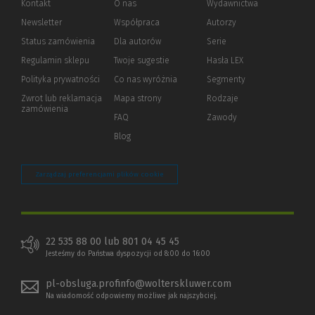
Kontakt
O nas
Wydawnictwa
Newsletter
Współpraca
Autorzy
Status zamówienia
Dla autorów
(Nowe
(Link
Serie
okno)
do
Regulamin sklepu
Twoje sugestie
Hasła LEX
innej
strony)
Polityka prywatności
(Nowe
(Link
Co nas wyróżnia
Segmenty
okno)
do
Zwrot lub reklamacja
Mapa strony
Rodzaje
innej
zamówienia
strony)
FAQ
Zawody
Blog
Zarządzaj preferencjami plików cookie
22 535 88 00 lub 801 04 45 45
Jesteśmy do Państwa dyspozycji od 8:00 do 16:00
pl-obsluga.profinfo@wolterskluwer.com
Na wiadomość odpowiemy możliwe jak najszybciej.