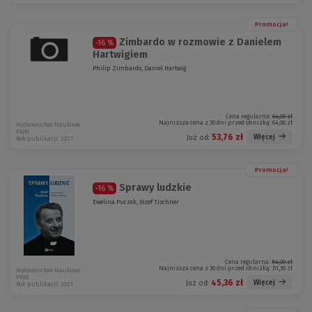
Promocja!
Zimbardo w rozmowie z Danielem
-16 %
Hartwigiem
Philip Zimbardo, Daniel Hartwig
Cena regularna:
64,00 zł
Najniższa cena z 30 dni przed obniżką:
64,00 zł
Wydawnictwo Naukowe
PWN
53,76 zł
Więcej
Już od:
Rok publikacji: 2021
Promocja!
Sprawy ludzkie
-16 %
Ewelina Puczek, Józef Tischner
Cena regularna:
54,00 zł
Najniższa cena z 30 dni przed obniżką:
51,30 zł
Wydawnictwo Naukowe
PWN
45,36 zł
Więcej
Już od:
Rok publikacji: 2021