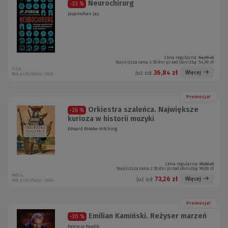
Neurochirurg
-33 %
Jayamohan Jay
Cena regularna:
54,99 zł
Najniższa cena z 30 dni przed obniżką:
54,99 zł
Filia
36,84 zł
Więcej
Już od:
Rok publikacji: 2026
Promocja!
Orkiestra szaleńca. Największe
-26 %
kurioza w historii muzyki
Edward Brooke-Hitching
Cena regularna:
99,00 zł
Najniższa cena z 30 dni przed obniżką:
99,00 zł
Rebis
73,26 zł
Więcej
Już od:
Rok publikacji: 2026
Promocja!
Emilian Kamiński. Reżyser marzeń
-30 %
Patrycja Pawlik