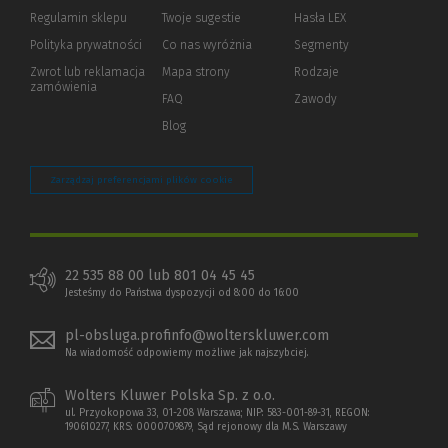
okno)
do
Regulamin sklepu
Twoje sugestie
Hasła LEX
innej
strony)
Polityka prywatności
(Nowe
(Link
Co nas wyróżnia
Segmenty
okno)
do
Zwrot lub reklamacja
Mapa strony
Rodzaje
innej
zamówienia
strony)
FAQ
Zawody
Blog
Zarządzaj preferencjami plików cookie
22 535 88 00 lub 801 04 45 45
Jesteśmy do Państwa dyspozycji od 8:00 do 16:00
pl-obsluga.profinfo@wolterskluwer.com
Na wiadomość odpowiemy możliwe jak najszybciej.
Wolters Kluwer Polska Sp. z o.o.
ul. Przyokopowa 33, 01-208 Warszawa; NIP: 583-001-89-31, REGON:
190610277, KRS: 0000709879, Sąd rejonowy dla M.S. Warszawy