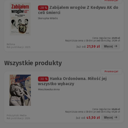
Promocja!
Zabijałem wrogów Z Kedywu AK do
-28 %
celi śmierci
Skorupka Witalis
Cena regularna:
29,99 zł
Najniższa cena z 30 dni przed obniżką:
29,99 zł
Bellona
21,59 zł
Więcej
Już od:
Rok publikacji: 2025
Wszystkie produkty
Promocja!
Hanka Ordonówna. Miłość jej
-30 %
wszystko wybaczy
Mieszkowska Anna
Cena regularna:
65,00 zł
Najniższa cena z 30 dni przed obniżką:
65,00 zł
Prószyński Media
45,50 zł
Więcej
Już od:
Rok publikacji: 2026