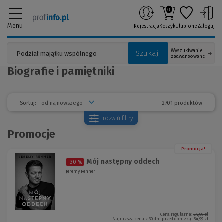
0
Menu
Rejestracja
Koszyk
Ulubione
Zaloguj
Wyszukiwanie
Szukaj
zaawansowane
Biografie i pamiętniki
2701 produktów
Sortuj:
rozwiń
filtry
Promocje
Promocja!
Mój następny oddech
-30 %
Jeremy Renner
Cena regularna:
54,99 zł
Najniższa cena z 30 dni przed obniżką:
54,99 zł