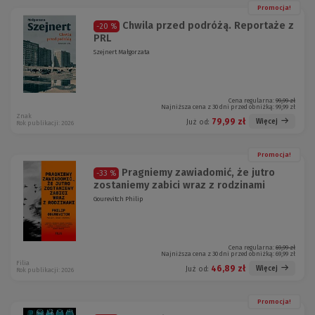
Promocja!
Chwila przed podróżą. Reportaże z
-20 %
PRL
Szejnert Małgorzata
Cena regularna:
99,99 zł
Najniższa cena z 30 dni przed obniżką:
99,99 zł
Znak
79,99 zł
Więcej
Już od:
Rok publikacji: 2026
Promocja!
Pragniemy zawiadomić, że jutro
-33 %
zostaniemy zabici wraz z rodzinami
Gourevitch Philip
Cena regularna:
69,99 zł
Najniższa cena z 30 dni przed obniżką:
69,99 zł
Filia
46,89 zł
Więcej
Już od:
Rok publikacji: 2026
Promocja!