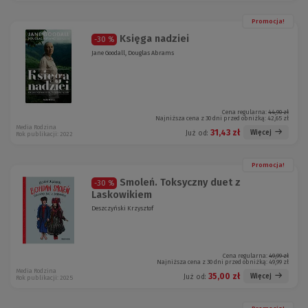
Promocja!
Księga nadziei
-30 %
Jane Goodall, Douglas Abrams
Cena regularna:
44,90 zł
Najniższa cena z 30 dni przed obniżką:
42,65 zł
Media Rodzina
31,43 zł
Więcej
Już od:
Rok publikacji: 2022
Promocja!
Smoleń. Toksyczny duet z
-30 %
Laskowikiem
Deszczyński Krzysztof
Cena regularna:
49,99 zł
Najniższa cena z 30 dni przed obniżką:
49,99 zł
Media Rodzina
35,00 zł
Więcej
Już od:
Rok publikacji: 2025