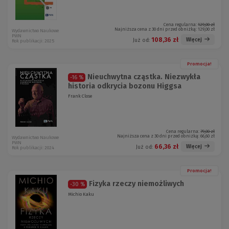
Cena regularna:
129,00 zł
Najniższa cena z 30 dni przed obniżką:
129,00 zł
Wydawnictwo Naukowe
PWN
108,36 zł
Więcej
Już od:
Rok publikacji: 2025
Promocja!
Nieuchwytna cząstka. Niezwykła
-16 %
historia odkrycia bozonu Higgsa
Frank Close
Cena regularna:
79,00 zł
Najniższa cena z 30 dni przed obniżką:
66,60 zł
Wydawnictwo Naukowe
PWN
66,36 zł
Więcej
Już od:
Rok publikacji: 2024
Promocja!
Fizyka rzeczy niemożliwych
-30 %
Michio Kaku