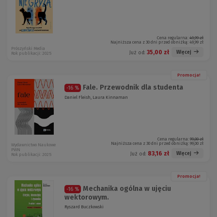
Cena regularna:
49,99 zł
Najniższa cena z 30 dni przed obniżką:
49,99 zł
Prószyński Media
35,00 zł
Więcej
Już od:
Rok publikacji: 2025
Promocja!
Fale. Przewodnik dla studenta
-16 %
Daniel Fleish, Laura Kinnaman
Cena regularna:
99,00 zł
Najniższa cena z 30 dni przed obniżką:
99,00 zł
Wydawnictwo Naukowe
PWN
83,16 zł
Więcej
Już od:
Rok publikacji: 2025
Promocja!
Mechanika ogólna w ujęciu
-16 %
wektorowym.
Ryszard Buczkowski