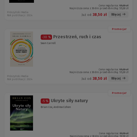
Cena regularna:
55,00 zł
Najniższa cena z 30 dni przed obniżką:
55,00 zł
Prószyński Media
38,50 zł
Więcej
Już od:
Rok publikacji: 2024
Promocja!
Przestrzeń, ruch i czas
-30 %
Sean Carroll
Cena regularna:
55,00 zł
Najniższa cena z 30 dni przed obniżką:
55,00 zł
Prószyński Media
38,50 zł
Więcej
Już od:
Rok publikacji: 2024
Promocja!
Ukryte siły natury
-5 %
Brian Cox, Andrew Cohen
Cena regularna:
59,90 zł
Najniższa cena z 30 dni przed obniżką:
59,90 zł