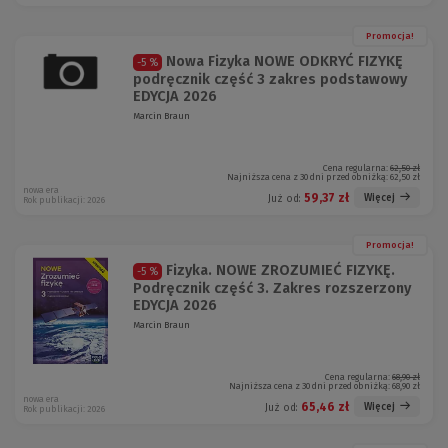
Promocja!
Nowa Fizyka NOWE ODKRYĆ FIZYKĘ
-5 %
podręcznik część 3 zakres podstawowy
EDYCJA 2026
Marcin Braun
Cena regularna:
62,50 zł
Najniższa cena z 30 dni przed obniżką:
62,50 zł
nowa era
59,37 zł
Więcej
Już od:
Rok publikacji: 2026
Promocja!
Fizyka. NOWE ZROZUMIEĆ FIZYKĘ.
-5 %
Podręcznik część 3. Zakres rozszerzony
EDYCJA 2026
Marcin Braun
Cena regularna:
68,90 zł
Najniższa cena z 30 dni przed obniżką:
68,90 zł
nowa era
65,46 zł
Więcej
Już od:
Rok publikacji: 2026