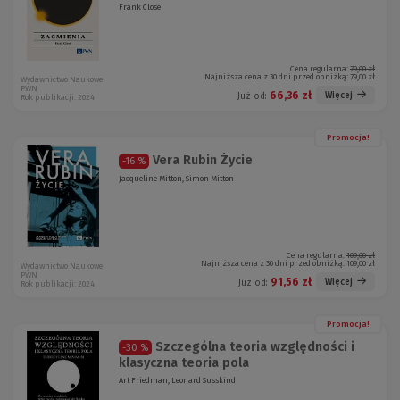
Frank Close
Cena regularna:
79,00 zł
Najniższa cena z 30 dni przed obniżką:
79,00 zł
Wydawnictwo Naukowe
PWN
66,36 zł
Więcej
Już od:
Rok publikacji: 2024
Promocja!
Vera Rubin Życie
-16 %
Jacqueline Mitton, Simon Mitton
Cena regularna:
109,00 zł
Najniższa cena z 30 dni przed obniżką:
109,00 zł
Wydawnictwo Naukowe
PWN
91,56 zł
Więcej
Już od:
Rok publikacji: 2024
Promocja!
Szczególna teoria względności i
-30 %
klasyczna teoria pola
Art Friedman, Leonard Susskind