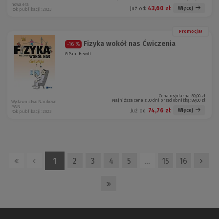
nowa era
43,60 zł
Więcej
Już od:
Rok publikacji: 2023
Promocja!
Fizyka wokół nas Ćwiczenia
-16 %
G.Paul Hewitt
Cena regularna:
89,00 zł
Najniższa cena z 30 dni przed obniżką:
89,00 zł
Wydawnictwo Naukowe
PWN
74,76 zł
Więcej
Już od:
Rok publikacji: 2023
1
2
3
4
5
…
15
16