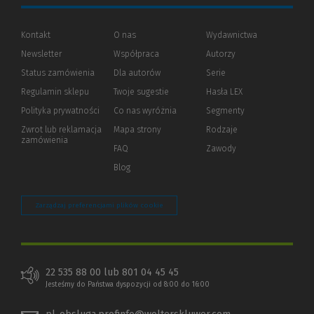
Kontakt
O nas
Wydawnictwa
Newsletter
Współpraca
Autorzy
Status zamówienia
Dla autorów
(Nowe
(Link
Serie
okno)
do
Regulamin sklepu
Twoje sugestie
Hasła LEX
innej
strony)
Polityka prywatności
(Nowe
(Link
Co nas wyróżnia
Segmenty
okno)
do
Zwrot lub reklamacja
Mapa strony
Rodzaje
innej
zamówienia
strony)
FAQ
Zawody
Blog
Zarządzaj preferencjami plików cookie
22 535 88 00 lub 801 04 45 45
Jesteśmy do Państwa dyspozycji od 8:00 do 16:00