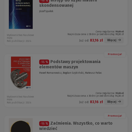
Wstęp do fizyki materii
-16 %
skondensowanej
Józef Spałek
Cena regularna:
99,00 zł
Najniższa cena z 30 dni przed obniżką:
99,00 zł
Wydawnictwo Naukowe
PWN
83,16 zł
Więcej
Już od:
Rok publikacji: 2024
Promocja!
Podstawy projektowania
-16 %
elementów maszyn
Paweł Romanowicz, Bogdan Szybiński, Mateusz Pałac
Cena regularna:
99,00 zł
Najniższa cena z 30 dni przed obniżką:
94,00 zł
Wydawnictwo Naukowe
PWN
83,16 zł
Więcej
Już od:
Rok publikacji: 2024
Promocja!
Zaćmienia. Wszystko, co warto
-16 %
wiedzieć