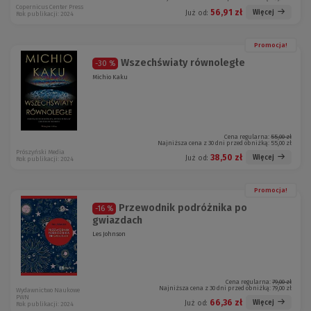
Copernicus Center Press
56,91 zł
Więcej
Już od:
Rok publikacji: 2024
Promocja!
Wszechświaty równoległe
-30 %
Michio Kaku
Cena regularna:
55,00 zł
Najniższa cena z 30 dni przed obniżką:
55,00 zł
Prószyński Media
38,50 zł
Więcej
Już od:
Rok publikacji: 2024
Promocja!
Przewodnik podróżnika po
-16 %
gwiazdach
Les Johnson
Cena regularna:
79,00 zł
Najniższa cena z 30 dni przed obniżką:
79,00 zł
Wydawnictwo Naukowe
PWN
66,36 zł
Więcej
Już od:
Rok publikacji: 2024