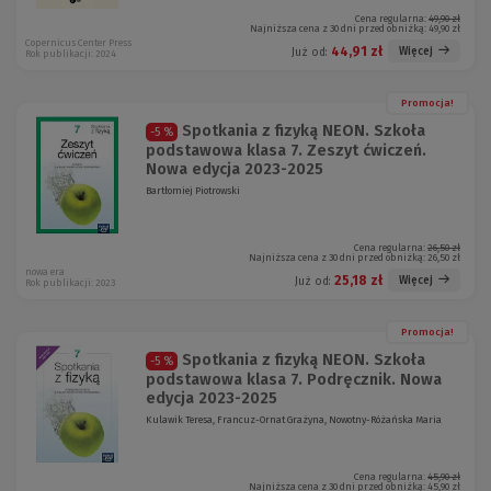
Cena regularna:
49,90 zł
Najniższa cena z 30 dni przed obniżką:
49,90 zł
Copernicus Center Press
44,91 zł
Więcej
Już od:
Rok publikacji: 2024
Promocja!
Spotkania z fizyką NEON. Szkoła
-5 %
podstawowa klasa 7. Zeszyt ćwiczeń.
Nowa edycja 2023-2025
Bartłomiej Piotrowski
Cena regularna:
26,50 zł
Najniższa cena z 30 dni przed obniżką:
26,50 zł
nowa era
25,18 zł
Więcej
Już od:
Rok publikacji: 2023
Promocja!
Spotkania z fizyką NEON. Szkoła
-5 %
podstawowa klasa 7. Podręcznik. Nowa
edycja 2023-2025
Kulawik Teresa, Francuz-Ornat Grażyna, Nowotny-Różańska Maria
Cena regularna:
45,90 zł
Najniższa cena z 30 dni przed obniżką:
45,90 zł