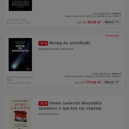
Cena regularna:
55,00 zł
Najniższa cena z 30 dni przed obniżką:
55,00 zł
Prószyński Media
38,50 zł
Więcej
Już od:
Rok publikacji: 2024
Promocja!
Wstęp do astrofizyki
-16 %
W.Bradley Carroll, A.Dale Ostlie
Cena regularna:
209,00 zł
Najniższa cena z 30 dni przed obniżką:
209,00 zł
Wydawnictwo Naukowe
PWN
175,56 zł
Więcej
Już od:
Rok publikacji: 2024
Homo caelestis Niezwykła
-10 %
opowieść o tym kim się stajemy
Tommaso Ghidini