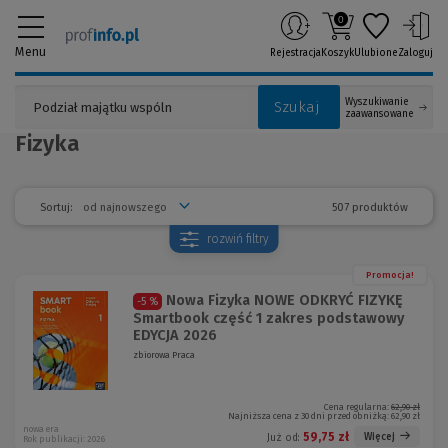
0
Menu
Rejestracja
Koszyk
Ulubione
Zaloguj
Wyszukiwanie
Szukaj
zaawansowane
Fizyka
507 produktów
Sortuj:
rozwiń
filtry
Promocja!
Nowa Fizyka NOWE ODKRYĆ FIZYKĘ
-5 %
Smartbook część 1 zakres podstawowy
EDYCJA 2026
zbiorowa Praca
Cena regularna:
62,90 zł
Najniższa cena z 30 dni przed obniżką:
62,90 zł
nowa era
59,75 zł
Więcej
Już od:
Rok publikacji: 2026