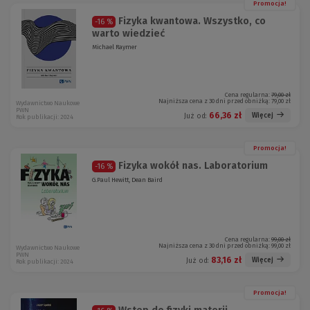
Promocja!
Fizyka kwantowa. Wszystko, co
-16 %
warto wiedzieć
Michael Raymer
Cena regularna:
79,00 zł
Najniższa cena z 30 dni przed obniżką:
79,00 zł
Wydawnictwo Naukowe
PWN
66,36 zł
Więcej
Już od:
Rok publikacji: 2024
Promocja!
Fizyka wokół nas. Laboratorium
-16 %
G.Paul Hewitt, Dean Baird
Cena regularna:
99,00 zł
Najniższa cena z 30 dni przed obniżką:
99,00 zł
Wydawnictwo Naukowe
PWN
83,16 zł
Więcej
Już od:
Rok publikacji: 2024
Promocja!