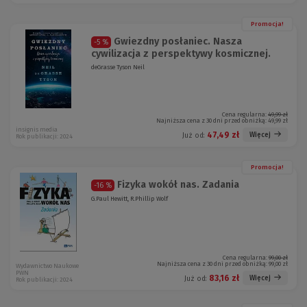
Promocja!
Gwiezdny posłaniec. Nasza
-5 %
cywilizacja z perspektywy kosmicznej.
deGrasse Tyson Neil
Cena regularna:
49,99 zł
Najniższa cena z 30 dni przed obniżką:
49,99 zł
insignis media
47,49 zł
Więcej
Już od:
Rok publikacji: 2024
Promocja!
Fizyka wokół nas. Zadania
-16 %
G.Paul Hewitt, R.Phillip Wolf
Cena regularna:
99,00 zł
Najniższa cena z 30 dni przed obniżką:
99,00 zł
Wydawnictwo Naukowe
PWN
83,16 zł
Więcej
Już od:
Rok publikacji: 2024