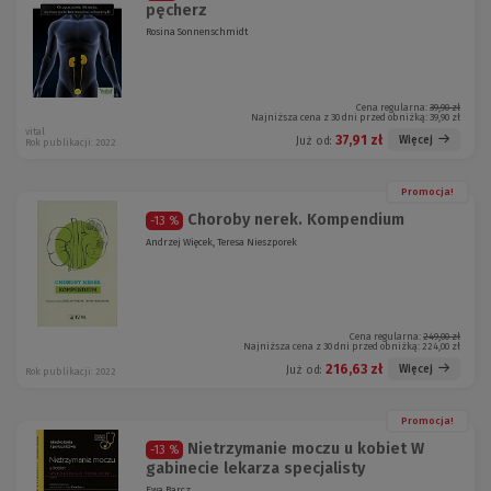
pęcherz
Rosina Sonnenschmidt
Cena regularna:
39,90 zł
Najniższa cena z 30 dni przed obniżką:
39,90 zł
vital
37,91 zł
Więcej
Już od:
Rok publikacji: 2022
Promocja!
Choroby nerek. Kompendium
-13 %
Andrzej Więcek, Teresa Nieszporek
Cena regularna:
249,00 zł
Najniższa cena z 30 dni przed obniżką:
224,00 zł
216,63 zł
Więcej
Już od:
Rok publikacji: 2022
Promocja!
Nietrzymanie moczu u kobiet W
-13 %
gabinecie lekarza specjalisty
Ewa Barcz