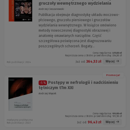
gruczoły wewnętrznego wydzielania
Andrzej Cieszanowski
Publikacja obejmuje diagnostykę układu moczowo-
płciowego, gruczołu piersiowego i gruczołów
wydzielania wewnętrznego. W książce omówiono
metody nowoczesnej diagnostyki obrazowej i
anatomię omawianych narządów. Część
szczegółowa poświęcona jest diagnozowaniu
poszczególnych schorzeń. Bogaty...
Cena regularna:
419,00 zł
Najniższa cena z 30 dni przed obniżką:
334,00 zł
364,53 zł
Więcej
Już od:
Rok publikacji: 2024
Promocja!
Postępy w nefrologii i nadciśnieniu
-5 %
tętniczym tTm XXI
Andrzej Więcek
Cena regularna:
101,50 zł
Najniższa cena z 30 dni przed obniżką:
101,50 zł
medycyna praktyczna
96,43 zł
Więcej
Już od:
Rok publikacji: 2023