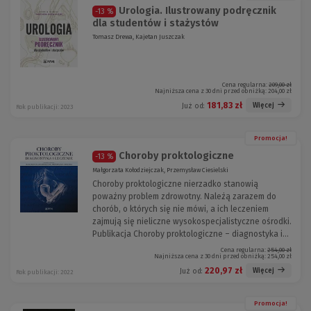
Urologia. Ilustrowany podręcznik
-13 %
dla studentów i stażystów
Tomasz Drewa, Kajetan Juszczak
Cena regularna:
209,00 zł
Najniższa cena z 30 dni przed obniżką:
204,00 zł
181,83 zł
Więcej
Już od:
Rok publikacji: 2023
Promocja!
Choroby proktologiczne
-13 %
Małgorzata Kołodziejczak, Przemysław Ciesielski
Choroby proktologiczne nierzadko stanowią
poważny problem zdrowotny. Należą zarazem do
chorób, o których się nie mówi, a ich leczeniem
zajmują się nieliczne wysokospecjalistyczne ośrodki.
Publikacja Choroby proktologiczne – diagnostyka i...
Cena regularna:
254,00 zł
Najniższa cena z 30 dni przed obniżką:
254,00 zł
220,97 zł
Więcej
Już od:
Rok publikacji: 2022
Promocja!