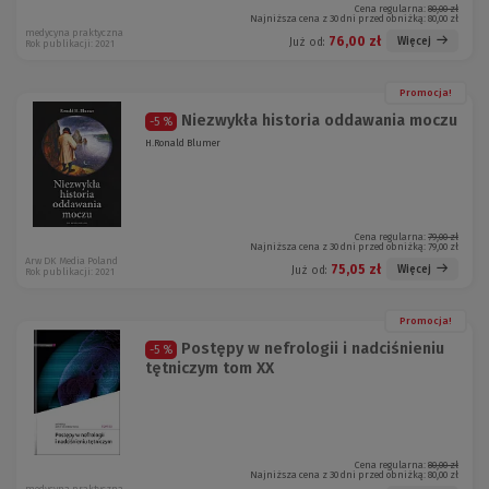
Cena regularna:
80,00 zł
Najniższa cena z 30 dni przed obniżką:
80,00 zł
medycyna praktyczna
76,00 zł
Więcej
Już od:
Rok publikacji: 2021
Promocja!
Niezwykła historia oddawania moczu
-5 %
H.Ronald Blumer
Cena regularna:
79,00 zł
Najniższa cena z 30 dni przed obniżką:
79,00 zł
Arw DK Media Poland
75,05 zł
Więcej
Już od:
Rok publikacji: 2021
Promocja!
Postępy w nefrologii i nadciśnieniu
-5 %
tętniczym tom XX
Cena regularna:
80,00 zł
Najniższa cena z 30 dni przed obniżką:
80,00 zł