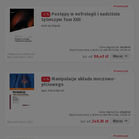
Promocja!
Postępy w nefrologii i nadciśniu
-5 %
tętniczym Tom XXII
Andrzej Więcek
Cena regularna:
101,50 zł
Najniższa cena z 30 dni przed obniżką:
101,50 zł
medycyna praktyczna
96,43 zł
Więcej
Już od:
Rok publikacji: 2023
Promocja!
Manipulacje układu moczowo-
-5 %
płciowego
Jean-Pierre Barral
Cena regularna:
253,00 zł
Najniższa cena z 30 dni przed obniżką:
253,00 zł
240,35 zł
Więcej
Już od:
Rok publikacji: 2023
Promocja!