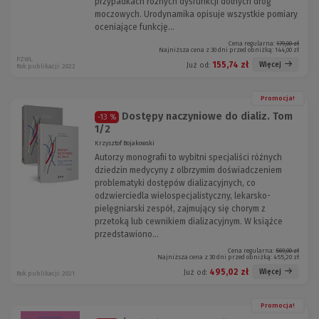
przypadkach różnych dysfunkcji dolnych dróg
moczowych. Urodynamika opisuje wszystkie pomiary
oceniające funkcję...
Cena regularna:
179,00 zł
Najniższa cena z 30 dni przed obniżką:
144,00 zł
PZWL
155,74 zł
Więcej
Już od:
Rok publikacji: 2022
Promocja!
Dostępy naczyniowe do dializ. Tom
-13 %
1/2
Krzysztof Bojakowski
Autorzy monografii to wybitni specjaliści różnych
dziedzin medycyny z olbrzymim doświadczeniem
problematyki dostępów dializacyjnych, co
odzwierciedla wielospecjalistyczny, lekarsko-
pielęgniarski zespół, zajmujący się chorym z
przetoką lub cewnikiem dializacyjnym. W książce
przedstawiono...
Cena regularna:
569,00 zł
Najniższa cena z 30 dni przed obniżką:
455,20 zł
495,02 zł
Więcej
Już od:
Rok publikacji: 2021
Promocja!