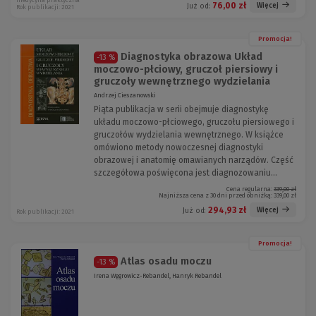
medycyna praktyczna
76,00 zł
Więcej
Już od:
Rok publikacji: 2021
Promocja!
Diagnostyka obrazowa Układ
-13 %
moczowo-płciowy, gruczoł piersiowy i
gruczoły wewnętrznego wydzielania
Andrzej Cieszanowski
Piąta publikacja w serii obejmuje diagnostykę
układu moczowo-płciowego, gruczołu piersiowego i
gruczołów wydzielania wewnętrznego. W książce
omówiono metody nowoczesnej diagnostyki
obrazowej i anatomię omawianych narządów. Część
szczegółowa poświęcona jest diagnozowaniu...
Cena regularna:
339,00 zł
Najniższa cena z 30 dni przed obniżką:
339,00 zł
294,93 zł
Więcej
Już od:
Rok publikacji: 2021
Promocja!
Atlas osadu moczu
-13 %
Irena Węgrowicz-Rebandel, Hanryk Rebandel