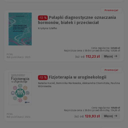
Promocja!
Pułapki diagnostyczne oznaczania
-13 %
hormonów, białek i przeciwciał
Krystyna Sztefko
Cena regularna:
129,00 zł
Najniższa cena z 30 dni przed obniżką:
129,00 zł
PZWL
112,23 zł
Więcej
Już od:
Rok publikacji: 2025
Promocja!
Fizjoterapia w uroginekologii
-13 %
Natalia Kuciel, Dominika Markowska, Aleksandra Chomińska, Paulina
Wiśniowska
Cena regularna:
139,00 zł
Najniższa cena z 30 dni przed obniżką:
134,00 zł
PZWL
120,93 zł
Więcej
Już od:
Rok publikacji: 2024