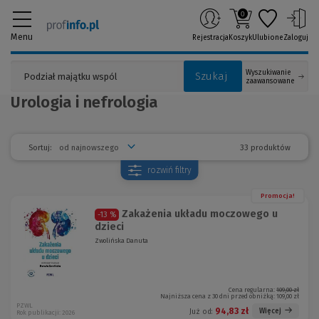
0
Menu
Rejestracja
Koszyk
Ulubione
Zaloguj
Wyszukiwanie
Szukaj
zaawansowane
Urologia i nefrologia
33 produktów
Sortuj:
rozwiń
filtry
Promocja!
Zakażenia układu moczowego u
-13 %
dzieci
Zwolińska Danuta
Cena regularna:
109,00 zł
Najniższa cena z 30 dni przed obniżką:
109,00 zł
PZWL
94,83 zł
Więcej
Już od:
Rok publikacji: 2026