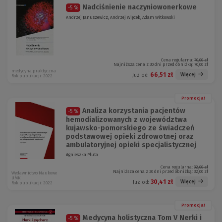
Nadciśnienie naczyniowonerkowe
-5 %
Andrzej Januszewicz, Andrzej Więcek, Adam Witkowski
Cena regularna:
70,00 zł
Najniższa cena z 30 dni przed obniżką:
70,00 zł
medycyna praktyczna
66,51 zł
Więcej
Już od:
Rok publikacji: 2022
Promocja!
Analiza korzystania pacjentów
-5 %
hemodializowanych z województwa
kujawsko-pomorskiego ze świadczeń
podstawowej opieki zdrowotnej oraz
ambulatoryjnej opieki specjalistycznej
Agnieszka Pluta
Cena regularna:
32,00 zł
Najniższa cena z 30 dni przed obniżką:
32,00 zł
Wydawnictwo Naukowe
UMK
30,41 zł
Więcej
Już od:
Rok publikacji: 2022
Promocja!
Medycyna holistyczna Tom V Nerki i
-5 %