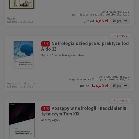
Cena regularna:
4,90 zł
Najniższa cena z 30 dni przed obniżką:
4,90 zł
literat
4,66 zł
Więcej
Już od:
Rok publikacji: 2022
Promocja!
Nefrologia dziecięca w praktyce (od
-5 %
A do Z)
Ryszard Grenda, Mieczysław Litwin
Cena regularna:
152,00 zł
Najniższa cena z 30 dni przed obniżką:
152,00 zł
medycyna praktyczna
144,40 zł
Więcej
Już od:
Rok publikacji: 2022
Promocja!
Postępy w nefrologii i nadciśnieniu
-5 %
tętniczym Tom XIX
Andrzej Więcek