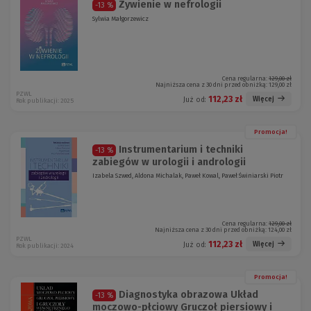
Żywienie w nefrologii
-13 %
Sylwia Małgorzewicz
Cena regularna:
129,00 zł
Najniższa cena z 30 dni przed obniżką:
129,00 zł
PZWL
112,23 zł
Więcej
Już od:
Rok publikacji: 2025
Promocja!
Instrumentarium i techniki
-13 %
zabiegów w urologii i andrologii
Izabela Szwed, Aldona Michalak, Paweł Kowal, Paweł Świniarski Piotr
Cena regularna:
129,00 zł
Najniższa cena z 30 dni przed obniżką:
124,00 zł
PZWL
112,23 zł
Więcej
Już od:
Rok publikacji: 2024
Promocja!
Diagnostyka obrazowa Układ
-13 %
moczowo-płciowy Gruczoł piersiowy i