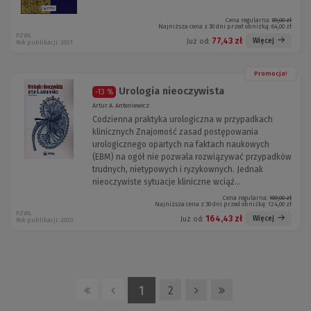
Cena regularna:
89,00 zł
Najniższa cena z 30 dni przed obniżką:
64,00 zł
PZWL
77,43 zł
Więcej
Już od:
Rok publikacji: 2021
Promocja!
Urologia nieoczywista
-13 %
Artur A. Antoniewicz
Codzienna praktyka urologiczna w przypadkach
klinicznych Znajomość zasad postępowania
urologicznego opartych na faktach naukowych
(EBM) na ogół nie pozwala rozwiązywać przypadków
trudnych, nietypowych i ryzykownych. Jednak
nieoczywiste sytuacje kliniczne wciąż...
Cena regularna:
189,00 zł
Najniższa cena z 30 dni przed obniżką:
124,00 zł
PZWL
164,43 zł
Więcej
Już od:
Rok publikacji: 2020
1
2