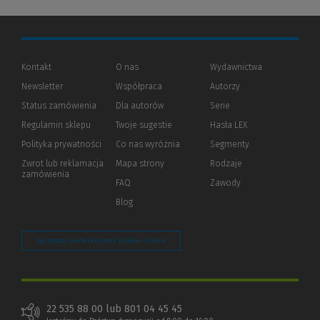
Kontakt
O nas
Wydawnictwa
Newsletter
Współpraca
Autorzy
Status zamówienia
Dla autorów
(Nowe
(Link
Serie
okno)
do
Regulamin sklepu
Twoje sugestie
Hasła LEX
innej
strony)
Polityka prywatności
(Nowe
(Link
Co nas wyróżnia
Segmenty
okno)
do
Zwrot lub reklamacja
Mapa strony
Rodzaje
innej
zamówienia
strony)
FAQ
Zawody
Blog
Zarządzaj preferencjami plików cookie
22 535 88 00 lub 801 04 45 45