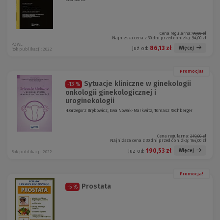
Cena regularna:
99,00 zł
Najniższa cena z 30 dni przed obniżką:
94,00 zł
PZWL
86,13 zł
Więcej
Już od:
Rok publikacji: 2022
Promocja!
Sytuacje kliniczne w ginekologii
-13 %
onkologii ginekologicznej i
uroginekologii
H.Grzegorz Brębowicz, Ewa Nowak-Markwitz, Tomasz Rechberger
Cena regularna:
219,00 zł
Najniższa cena z 30 dni przed obniżką:
164,00 zł
190,53 zł
Więcej
Już od:
Rok publikacji: 2022
Promocja!
Prostata
-5 %