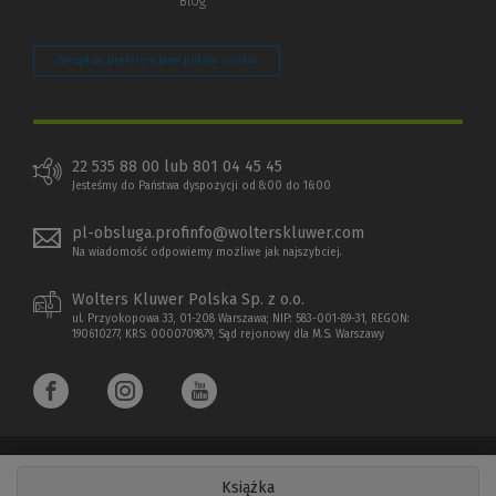
Blog
Zarządzaj preferencjami plików cookie
22 535 88 00 lub 801 04 45 45
Jesteśmy do Państwa dyspozycji od 8:00 do 16:00
pl-obsluga.profinfo@wolterskluwer.com
Na wiadomość odpowiemy możliwe jak najszybciej.
Wolters Kluwer Polska Sp. z o.o.
ul. Przyokopowa 33, 01-208 Warszawa; NIP: 583-001-89-31, REGON:
190610277, KRS: 0000709879, Sąd rejonowy dla M.S. Warszawy
Książka