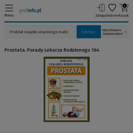
0
Menu
Zaloguj
Ulubione
Koszyk
Wyszukiwanie
Szukaj
zaawansowane
Prostata. Porady Lekarza Rodzinnego 164
(Link
do
innej
strony)