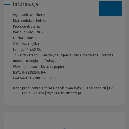
Informacje
Wydawnictwo:
literat
Kraj produkcji: Polska
Producent:
literat
Rok publikacji:
2022
Liczba stron:
32
Okładka:
miękka
Format:
14.8x21.0cm
Towar w kategorii:
Medycyna
,
Specjalizacje medyczne
,
Zdrowie i
uroda
,
Urologia i nefrologia
Wersja publikacji:
Książka papier
ISBN:
9788382602166
Kod towaru:
9788382602166
Dane producenta: Literat Henryk Płonczyński | Łazienna 28 | 87-
100 | Toruń | Polska |
wyd.literat@lit.com.pl