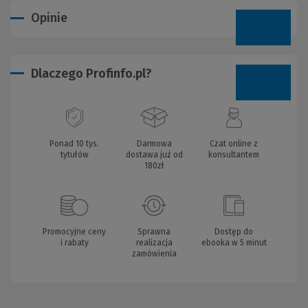
Opinie
Dlaczego Profinfo.pl?
Ponad 10 tys.
Darmowa
Czat online z
tytułów
dostawa już od
konsultantem
180zł
Promocyjne ceny
Sprawna
Dostęp do
i rabaty
realizacja
ebooka w 5 minut
zamówienia