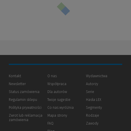
Kontakt
O nas
Wydawnictwa
Newsletter
Współpraca
Autorzy
Status zamówienia
Dla autorów
(Nowe
(Link
Serie
okno)
do
Regulamin sklepu
Twoje sugestie
Hasła LEX
innej
strony)
Polityka prywatności
(Nowe
(Link
Co nas wyróżnia
Segmenty
okno)
do
Zwrot lub reklamacja
Mapa strony
Rodzaje
innej
zamówienia
strony)
FAQ
Zawody