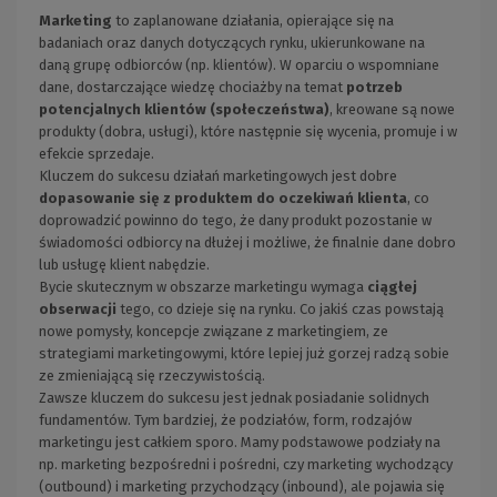
Marketing
to zaplanowane działania, opierające się na
badaniach oraz danych dotyczących rynku, ukierunkowane na
daną grupę odbiorców (np. klientów). W oparciu o wspomniane
dane, dostarczające wiedzę chociażby na temat
potrzeb
potencjalnych klientów (społeczeństwa)
, kreowane są nowe
produkty (dobra, usługi), które następnie się wycenia, promuje i w
efekcie sprzedaje.
Kluczem do sukcesu działań marketingowych jest dobre
dopasowanie się z produktem do oczekiwań klienta
, co
doprowadzić powinno do tego, że dany produkt pozostanie w
świadomości odbiorcy na dłużej i możliwe, że finalnie dane dobro
lub usługę klient nabędzie.
Bycie skutecznym w obszarze marketingu wymaga
ciągłej
obserwacji
tego, co dzieje się na rynku. Co jakiś czas powstają
nowe pomysły, koncepcje związane z marketingiem, ze
strategiami marketingowymi, które lepiej już gorzej radzą sobie
ze zmieniającą się rzeczywistością.
Zawsze kluczem do sukcesu jest jednak posiadanie solidnych
fundamentów. Tym bardziej, że podziałów, form, rodzajów
marketingu jest całkiem sporo. Mamy podstawowe podziały na
np. marketing bezpośredni i pośredni, czy marketing wychodzący
(outbound) i marketing przychodzący (inbound), ale pojawia się