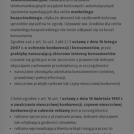
telekomunikacyjnych urządzeń końcowych i automatycznych
systemów wywołujących dla celów
marketingu
bezpośredniego
, chyba że abonent lub użytkownik końcowy
uprzednio wyraził na to zgodę. Używanie ww. środków dla celów
marketingu bezpośredniego nie może odbywać się na koszt
konsumenta.
Zgodnie zaś z art. 24 ust. 2 pkt 2 i 3
ustawy z dnia 16 lutego
2007 r. o ochronie konkurencji i konsumentów
, przez
praktykę naruszającą zbiorowe interesy konsumentów
rozumie się godzące w nie sprzeczne z prawem lub dobrymi
obyczajami zachowanie przedsiębiorcy, w szczególności:
naruszanie obowiązku udzielania konsumentom rzetelnej,
prawdziwej i pełnej informacji;
nieuczciwe praktyki rynkowe lub czyny nieuczciwej konkurencji.
Z kolei zgodnie z art. 16 ust. 1
ustawy z dnia 16 kwietnia 1993 r.
o zwalczaniu nieuczciwej konkurencji
,
czynem nieuczciwej
konkurencji w zakresie reklamy
jest w szczególności:
reklama sprzeczna z przepisami prawa, dobrymi obyczajami
lub uchybiająca godności człowieka;
reklama wprowadzająca klienta w błąd i mogąca przez to