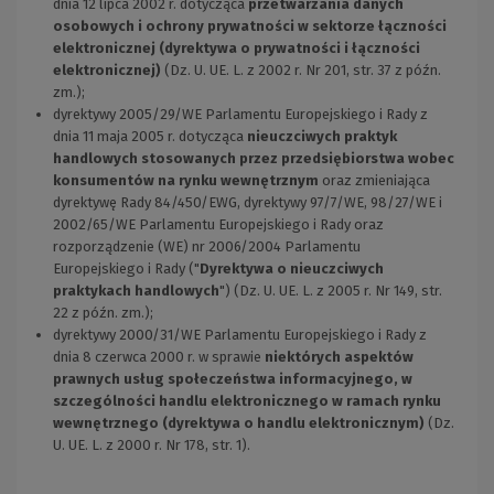
dnia 12 lipca 2002 r. dotycząca
przetwarzania danych
osobowych i ochrony prywatności w sektorze łączności
elektronicznej (dyrektywa o prywatności i łączności
elektronicznej)
(Dz. U. UE. L. z 2002 r. Nr 201, str. 37 z późn.
zm.);
dyrektywy 2005/29/WE Parlamentu Europejskiego i Rady z
dnia 11 maja 2005 r. dotycząca
nieuczciwych praktyk
handlowych stosowanych przez przedsiębiorstwa wobec
konsumentów na rynku wewnętrznym
oraz zmieniająca
dyrektywę Rady 84/450/EWG, dyrektywy 97/7/WE, 98/27/WE i
2002/65/WE Parlamentu Europejskiego i Rady oraz
rozporządzenie (WE) nr 2006/2004 Parlamentu
Europejskiego i Rady ("
Dyrektywa o nieuczciwych
praktykach handlowych
") (Dz. U. UE. L. z 2005 r. Nr 149, str.
22 z późn. zm.);
dyrektywy 2000/31/WE Parlamentu Europejskiego i Rady z
dnia 8 czerwca 2000 r. w sprawie
niektórych aspektów
prawnych usług społeczeństwa informacyjnego, w
szczególności handlu elektronicznego w ramach rynku
wewnętrznego (dyrektywa o handlu elektronicznym)
(Dz.
U. UE. L. z 2000 r. Nr 178, str. 1).