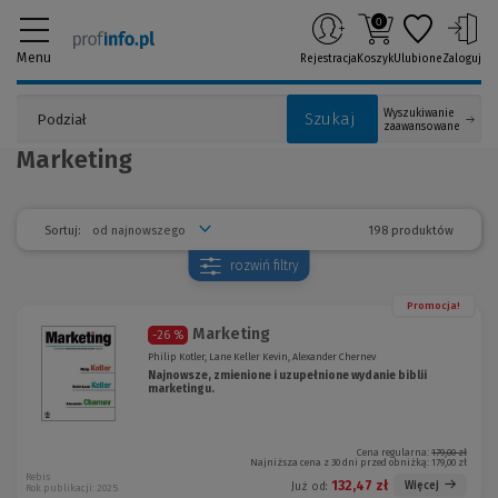
0
Menu
Rejestracja
Koszyk
Ulubione
Zaloguj
Wyszukiwanie
Szukaj
zaawansowane
Marketing
198 produktów
Sortuj:
rozwiń
filtry
Promocja!
Marketing
-26 %
Philip Kotler, Lane Keller Kevin, Alexander Chernev
Najnowsze, zmienione i uzupełnione wydanie biblii
marketingu.
Cena regularna:
179,00 zł
Najniższa cena z 30 dni przed obniżką:
179,00 zł
Rebis
132,47 zł
Więcej
Już od:
Rok publikacji: 2025