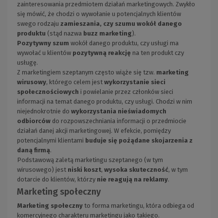
zainteresowania przedmiotem działań marketingowych. Zwykło
się mówić, że chodzi o wywołanie u potencjalnych klientów
swego rodzaju
zamieszania, czy szumu wokół danego
produktu
(stąd nazwa
buzz marketing
).
Pozytywny szum
wokół danego produktu, czy usługi ma
wywołać u klientów
pozytywną reakcję
na ten produkt czy
usługę.
Z marketingiem szeptanym często wiąże się tzw.
marketing
wirusowy
, którego celem jest
wykorzystanie sieci
społecznościowych
i powielanie przez członków sieci
informacji na temat danego produktu, czy usługi. Chodzi w nim
niejednokrotnie do
wykorzystania nieświadomych
odbiorców
do rozpowszechniania informacji o przedmiocie
działań danej akcji marketingowej. W efekcie, pomiędzy
potencjalnymi klientami
buduje się pożądane skojarzenia z
daną firmą
.
Podstawową zaletą marketingu szeptanego (w tym
wirusowego) jest
niski koszt
,
wysoka skuteczność
, w tym
dotarcie do klientów, którzy
nie reagują na reklamy
.
Marketing społeczny
Marketing społeczny
to forma marketingu, która odbiega od
komercyjnego charakteru marketingu jako takiego.