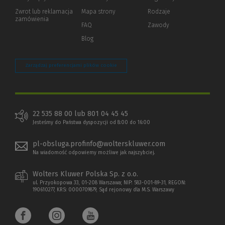
okno)
do
Zwrot lub reklamacja
Mapa strony
Rodzaje
innej
zamówienia
strony)
FAQ
Zawody
Blog
Zarządzaj preferencjami plików cookie
22 535 88 00 lub 801 04 45 45
Jesteśmy do Państwa dyspozycji od 8:00 do 16:00
pl-obsluga.profinfo@wolterskluwer.com
Na wiadomość odpowiemy możliwe jak najszybciej.
Wolters Kluwer Polska Sp. z o.o.
ul. Przyokopowa 33, 01-208 Warszawa; NIP: 583-001-89-31, REGON:
190610277, KRS: 0000709879, Sąd rejonowy dla M.S. Warszawy