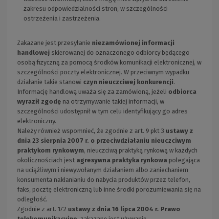
zakresu odpowiedzialności stron, w szczególności
ostrzeżenia i zastrzeżenia.
Zakazane jest przesyłanie
niezamówionej
informacji
handlowej
skierowanej do oznaczonego odbiorcy będącego
osobą fizyczną za pomocą środków komunikacji elektronicznej, w
szczególności poczty elektronicznej. W przeciwnym wypadku
działanie takie stanowi
czyn nieuczciwej konkurencji
.
Informację handlową uważa się za zamówioną, jeżeli
odbiorca
wyraził zgodę
na otrzymywanie takiej informacji, w
szczególności udostępnił w tym celu identyfikujący go adres
elektroniczny.
Należy również wspomnieć, że zgodnie z art. 9 pkt 3
ustawy z
dnia 23 sierpnia 2007 r. o przeciwdziałaniu nieuczciwym
praktykom rynkowym
, nieuczciwą praktyką rynkową w każdych
okolicznościach jest
agresywna praktyka rynkowa
polegająca
na uciążliwym i niewywołanym działaniem albo zaniechaniem
konsumenta nakłanianiu do nabycia produktów przez telefon,
faks, pocztę elektroniczną lub inne środki porozumiewania się na
odległość.
Zgodnie z art. 172
ustawy z dnia 16 lipca 2004 r. Prawo
telekomunikacyjne
, zakazane jest używanie