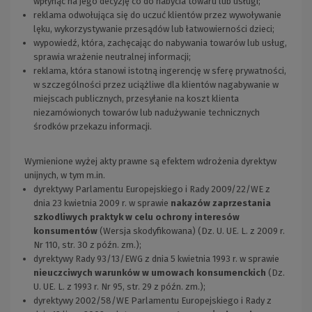
wpłynąć na jego decyzję co do nabycia towaru lub usługi;
reklama odwołująca się do uczuć klientów przez wywoływanie
lęku, wykorzystywanie przesądów lub łatwowierności dzieci;
wypowiedź, która, zachęcając do nabywania towarów lub usług,
sprawia wrażenie neutralnej informacji;
reklama, która stanowi istotną ingerencję w sferę prywatności,
w szczególności przez uciążliwe dla klientów nagabywanie w
miejscach publicznych, przesyłanie na koszt klienta
niezamówionych towarów lub nadużywanie technicznych
środków przekazu informacji.
Wymienione wyżej akty prawne są efektem wdrożenia dyrektyw
unijnych, w tym m.in.
dyrektywy Parlamentu Europejskiego i Rady 2009/22/WE z
dnia 23 kwietnia 2009 r. w sprawie
nakazów zaprzestania
szkodliwych praktyk w celu ochrony interesów
konsumentów
(Wersja skodyfikowana) (Dz. U. UE. L. z 2009 r.
Nr 110, str. 30 z późn. zm.);
dyrektywy Rady 93/13/EWG z dnia 5 kwietnia 1993 r. w sprawie
nieuczciwych warunków w umowach konsumenckich
(Dz.
U. UE. L. z 1993 r. Nr 95, str. 29 z późn. zm.);
dyrektywy 2002/58/WE Parlamentu Europejskiego i Rady z