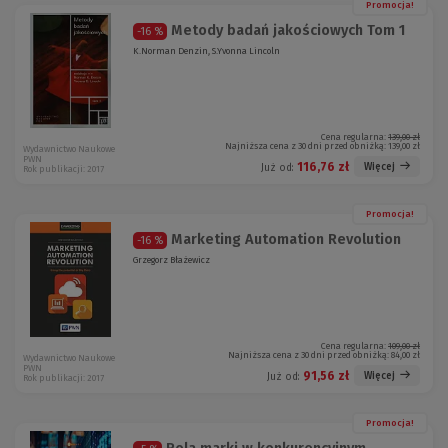
Promocja!
Metody badań jakościowych Tom 1
-16 %
K.Norman Denzin, S.Yvonna Lincoln
Cena regularna:
139,00 zł
Najniższa cena z 30 dni przed obniżką:
139,00 zł
Wydawnictwo Naukowe
PWN
116,76 zł
Więcej
Już od:
Rok publikacji: 2017
Promocja!
Marketing Automation Revolution
-16 %
Grzegorz Błażewicz
Cena regularna:
109,00 zł
Najniższa cena z 30 dni przed obniżką:
84,00 zł
Wydawnictwo Naukowe
PWN
91,56 zł
Więcej
Już od:
Rok publikacji: 2017
Promocja!