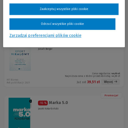
Zaakceptuj wszystkie pliki cookie
Cena regularna:
49,90 zł
Najniższa cena z 30 dni przed obniżką:
49,90 zł
Poltext
43,91 zł
Więcej
Już od:
Rok publikacji: 2021
Odrzuć wszystkie pliki cookie
Zarządzaj preferencjami plików cookie
Promocja!
Efekt viralowy
-12 %
Jonah Berger
Cena regularna:
44,90 zł
Najniższa cena z 30 dni przed obniżką:
44,90 zł
MT Biznes
39,51 zł
Więcej
Już od:
Rok publikacji: 2021
Promocja!
Marka 5.0
-16 %
Jacek Kotarbiński