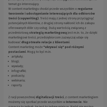
temat go interesujący.
W content marketingu chodzi przede wszystkim o
regularne
tworzenie i udostępnianie interesujących dla odbiorców
treści (copywriting)
. Treści mają z jednej strony przyciągnąć
potencjalnych klientów, z drugiej strony nakłonić ich do zakupu
oferowanych dóbr czy usług. Dużą wartością związaną z
przedmiotową
strategią marketingową
jest m.in. to, że dzięki
marketingowi treści, przedsiębiorcom zazwyczaj udaje się
budować
długotrwałe relacje z klientami
.
Content marketing może
"ukrywać się" pod różnymi
postaciami
. Mogą to być m.in.
artykuły;
blogi;
wywiady;
infografiki;
podcasty;
webinaria;
raporty.
Z racji powszechnej
digitalizacji treści
, z content marketingiem
możemy się spotkać przede wszystkim w
Internecie
. Nie
oznacza to jednak, że jest to jedyne miejsce. Nadal nie można