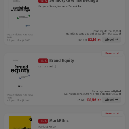
Semiotyka w marketingu
-16 %
Krzysztof Polak, Marzena Żurawicka
Cena regularna:
99,00 zł
Najniższa cena z 30 dni przed obniżką:
99,00 zł
Wydawnictwo Naukowe
PWN
83,16 zł
Więcej
Już od:
Rok publikacji: 2023
Promocja!
Brand Equity
-16 %
Dariusz Kubuj
Cena regularna:
159,00 zł
Najniższa cena z 30 dni przed obniżką:
124,00 zł
Wydawnictwo Naukowe
PWN
133,56 zł
Więcej
Już od:
Rok publikacji: 2022
Promocja!
MarkEthic
-16 %
Mariusz Ryciak