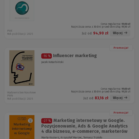
Cena regularna:
99,90 zł
Najniższa cena z 30 dni przed obniżką:
99,90 zł
PWE
94,90 zł
Więcej
Już od:
Rok publikacji: 2025
Promocja!
Influencer marketing
-16 %
Jacek Kotarbiński
Cena regularna:
99,00 zł
Najniższa cena z 30 dni przed obniżką:
99,00 zł
Wydawnictwo Naukowe
PWN
83,16 zł
Więcej
Już od:
Rok publikacji: 2025
Promocja!
Marketing internetowy w Google.
-27 %
Pozycjonowanie, Ads & Google Analytics
4 dla biznesu, e-commerce, marketerów
Marta Koziarz, Krzysztof Marzec, Tomasz Trzósło