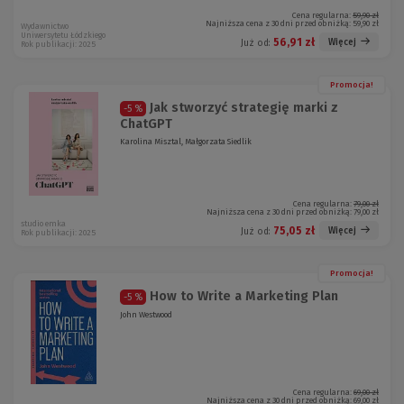
Cena regularna:
59,90 zł
Najniższa cena z 30 dni przed obniżką:
59,90 zł
Wydawnictwo
Uniwersytetu Łódzkiego
56,91 zł
Więcej
Już od:
Rok publikacji: 2025
Promocja!
Jak stworzyć strategię marki z
-5 %
ChatGPT
Karolina Misztal, Małgorzata Siedlik
Cena regularna:
79,00 zł
Najniższa cena z 30 dni przed obniżką:
79,00 zł
studio emka
75,05 zł
Więcej
Już od:
Rok publikacji: 2025
Promocja!
How to Write a Marketing Plan
-5 %
John Westwood
Cena regularna:
69,00 zł
Najniższa cena z 30 dni przed obniżką:
69,00 zł