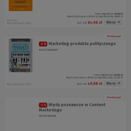
Cena regularna:
89,00 zł
Najniższa cena z 30 dni przed obniżką:
89,00 zł
Onepress
64,96 zł
Więcej
Już od:
Rok publikacji: 2025
Promocja!
Marketing produktu politycznego
-5 %
Karol Zajdowski
Cena regularna:
52,50 zł
Najniższa cena z 30 dni przed obniżką:
52,50 zł
49,88 zł
Więcej
Już od:
Rok publikacji: 2025
Promocja!
Błędy poznawcze w Content
-5 %
Marketingu
Michał Moneta