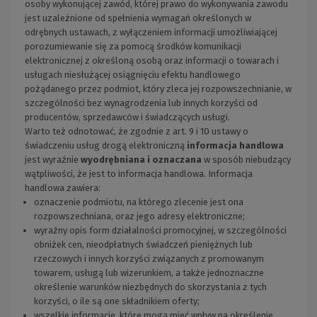
osoby wykonującej zawód, której prawo do wykonywania zawodu
jest uzależnione od spełnienia wymagań określonych w
odrębnych ustawach, z wyłączeniem informacji umożliwiającej
porozumiewanie się za pomocą środków komunikacji
elektronicznej z określoną osobą oraz informacji o towarach i
usługach niesłużącej osiągnięciu efektu handlowego
pożądanego przez podmiot, który zleca jej rozpowszechnianie, w
szczególności bez wynagrodzenia lub innych korzyści od
producentów, sprzedawców i świadczących usługi.
Warto też odnotować, że zgodnie z art. 9 i 10 ustawy o
świadczeniu usług drogą elektroniczną
informacja handlowa
jest wyraźnie
wyodrębniana i oznaczana
w sposób niebudzący
wątpliwości, że jest to informacja handlowa. Informacja
handlowa zawiera:
oznaczenie podmiotu, na którego zlecenie jest ona
rozpowszechniana, oraz jego adresy elektroniczne;
wyraźny opis form działalności promocyjnej, w szczególności
obniżek cen, nieodpłatnych świadczeń pieniężnych lub
rzeczowych i innych korzyści związanych z promowanym
towarem, usługą lub wizerunkiem, a także jednoznaczne
określenie warunków niezbędnych do skorzystania z tych
korzyści, o ile są one składnikiem oferty;
wszelkie informacje, które mogą mieć wpływ na określenie