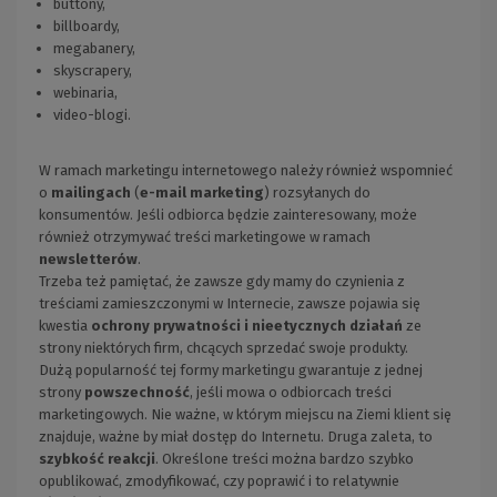
buttony,
billboardy,
megabanery,
skyscrapery,
webinaria,
video-blogi.
W ramach marketingu internetowego należy również wspomnieć
o
mailingach
(
e-mail marketing
) rozsyłanych do
konsumentów. Jeśli odbiorca będzie zainteresowany, może
również otrzymywać treści marketingowe w ramach
newsletterów
.
Trzeba też pamiętać, że zawsze gdy mamy do czynienia z
treściami zamieszczonymi w Internecie, zawsze pojawia się
kwestia
ochrony prywatności i nieetycznych działań
ze
strony niektórych firm, chcących sprzedać swoje produkty.
Dużą popularność tej formy marketingu gwarantuje z jednej
strony
powszechność
, jeśli mowa o odbiorcach treści
marketingowych. Nie ważne, w którym miejscu na Ziemi klient się
znajduje, ważne by miał dostęp do Internetu. Druga zaleta, to
szybkość reakcji
. Określone treści można bardzo szybko
opublikować, zmodyfikować, czy poprawić i to relatywnie