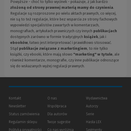
Powyższe - choć to tylko wycinek - pokazuje, z jak bardzo
złożoną od strony prawnej materią mamy do czynienia
.
Regulacje są rozproszone po wielu aktach prawnych, co więcej,
nie są to też regulacje, które bez wsparcia ze strony fachowych
wypowiedzi specjalistów zawartych w komentarzach,
monografiach, artykułach prawniczych czy innych
publikacjach
dostępnych zarówno w formie tradycyjnych
książek
, jak i
ebooków
, łatwo jest interpretować i prawidłowo stosować.
Stąd
publikacje związane z marketingiem
, to nie tylko
książki, czy ebooki, które mają słowo
"marketing" w tytule
, ale
również komentarze, monografie, czy inne publikacje odnoszące
się do wskazanych wyżej regulacji prawnych.
Kontakt
O nas
Wydawnictwa
Newsletter
Współpraca
Autorzy
Status zamówienia
Dla autorów
(Nowe
(Link
Serie
okno)
do
Regulamin sklepu
Twoje sugestie
Hasła LEX
innej
strony)
Polityka prywatności
(Nowe
(Link
Co nas wyróżnia
Segmenty