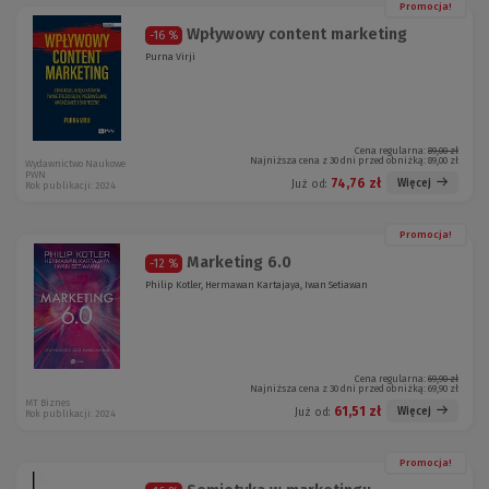
Promocja!
Wpływowy content marketing
-16 %
Purna Virji
Cena regularna:
89,00 zł
Najniższa cena z 30 dni przed obniżką:
89,00 zł
Wydawnictwo Naukowe
PWN
74,76 zł
Więcej
Już od:
Rok publikacji: 2024
Promocja!
Marketing 6.0
-12 %
Philip Kotler, Hermawan Kartajaya, Iwan Setiawan
Cena regularna:
69,90 zł
Najniższa cena z 30 dni przed obniżką:
69,90 zł
MT Biznes
61,51 zł
Więcej
Już od:
Rok publikacji: 2024
Promocja!