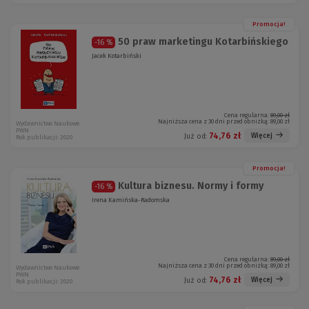
Promocja!
50 praw marketingu Kotarbińskiego
-16 %
Jacek Kotarbiński
Cena regularna:
89,00 zł
Najniższa cena z 30 dni przed obniżką:
89,00 zł
Wydawnictwo Naukowe
PWN
74,76 zł
Więcej
Już od:
Rok publikacji: 2020
Promocja!
Kultura biznesu. Normy i formy
-16 %
Irena Kamińska-Radomska
Cena regularna:
89,00 zł
Najniższa cena z 30 dni przed obniżką:
89,00 zł
Wydawnictwo Naukowe
PWN
74,76 zł
Więcej
Już od:
Rok publikacji: 2020