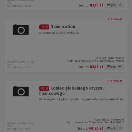
Wydawnictwo Naukowe
PWN
83,16 zł
Więcej
Już od:
Rok publikacji: 2021
Promocja!
Gamification
-16 %
Anna Gorączka, Michał Protasiuk
Cena regularna:
99,00 zł
Najniższa cena z 30 dni przed obniżką:
99,00 zł
Wydawnictwo Naukowe
PWN
83,16 zł
Więcej
Już od:
Rok publikacji: 2020
Promocja!
Koniec globalnego kryzysu
-16 %
finansowego
Marta Wajda-Lichy, Katarzyna Glinka, Joanna Tarnowska, Marta Sordyl
Cena regularna:
59,00 zł
Najniższa cena z 30 dni przed obniżką:
59,00 zł
Wydawnictwo Naukowe
PWN
49,56 zł
Więcej
Już od:
Rok publikacji: 2020