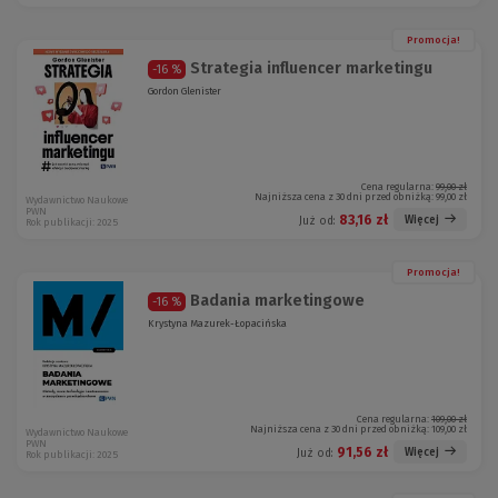
Promocja!
Strategia influencer marketingu
-16 %
Gordon Glenister
Cena regularna:
99,00 zł
Najniższa cena z 30 dni przed obniżką:
99,00 zł
Wydawnictwo Naukowe
PWN
83,16 zł
Więcej
Już od:
Rok publikacji: 2025
Promocja!
Badania marketingowe
-16 %
Krystyna Mazurek-Łopacińska
Cena regularna:
109,00 zł
Najniższa cena z 30 dni przed obniżką:
109,00 zł
Wydawnictwo Naukowe
PWN
91,56 zł
Więcej
Już od:
Rok publikacji: 2025