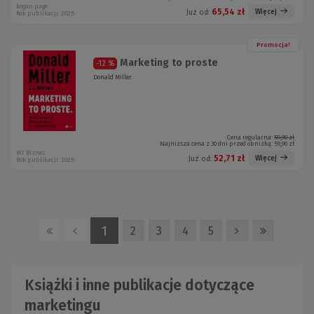
kogan page
65,54 zł
Więcej
Już od:
Rok publikacji: 2025
Promocja!
Marketing to proste
-12 %
Donald Miller
Cena regularna:
59,90 zł
Najniższa cena z 30 dni przed obniżką:
59,90 zł
MT Biznes
52,71 zł
Więcej
Już od:
Rok publikacji: 2025
1
2
3
4
5
Książki i inne publikacje dotyczące
marketingu