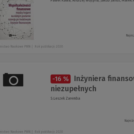
Paweł Kawa, Andrzej Wojtyna, Jakub Janus, Marek 
Najni
nictwo Naukowe PWN
Rok publikacji: 2020
Inżyniera finanso
-16 %
niezupełnych
S.Leszek Zaremba
Najniż
nictwo Naukowe PWN
Rok publikacji: 2020