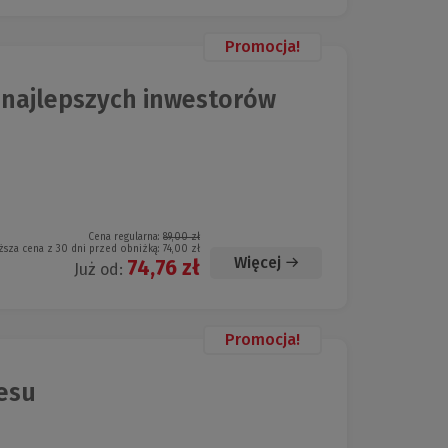
Promocja!
 najlepszych inwestorów
Cena regularna:
89,00 zł
ższa cena z 30 dni przed obniżką:
74,00 zł
Więcej
74,76 zł
Już od:
Promocja!
esu