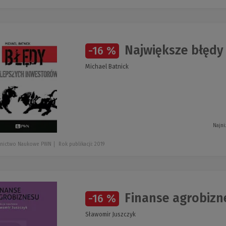
Największe błędy
-16 %
Michael Batnick
Najni
nictwo Naukowe PWN
Rok publikacji: 2019
Finanse agrobizn
-16 %
Sławomir Juszczyk