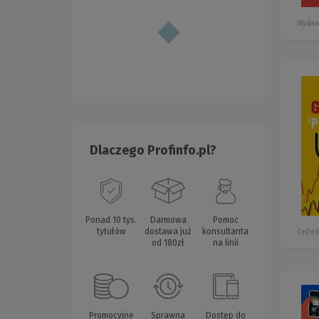
Wydaw
Dlaczego Profinfo.pl?
Ponad 10 tys.
Darmowa
Pomoc
tytułów
dostawa już
konsultanta
CeDe
od 180zł
na linii
Promocyjne
Sprawna
Dostęp do