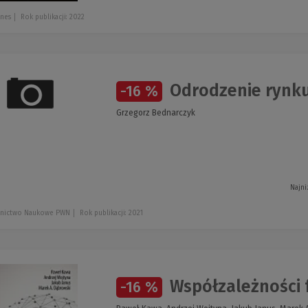
znes
Rok publikacji: 2022
Odrodzenie rynku
-16 %
Grzegorz Bednarczyk
Najni
nictwo Naukowe PWN
Rok publikacji: 2021
Współzależności 
-16 %