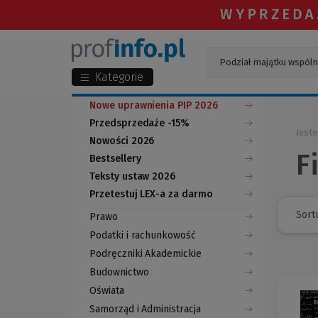
Kategorie
Nowe uprawnienia PIP 2026
Przedsprzedaże -15%
Jeste
Nowości 2026
F
Bestsellery
Teksty ustaw 2026
Przetestuj LEX-a za darmo
(Nowe
(Link
okno)
do
Sortu
Prawo
innej
strony)
Podatki i rachunkowość
Podręczniki Akademickie
Budownictwo
Oświata
Samorząd i Administracja