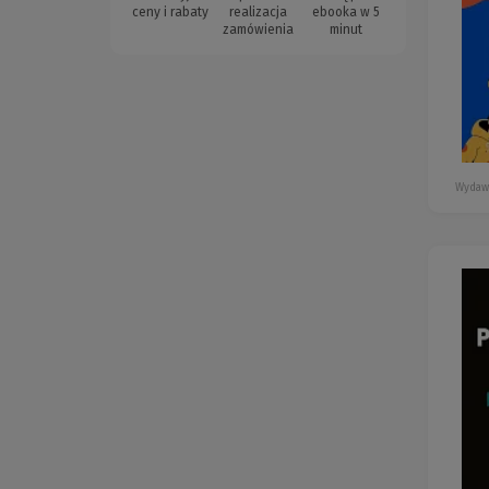
ceny i rabaty
realizacja
ebooka w 5
zamówienia
minut
Wydaw