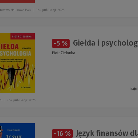
nictwo Naukowe PWN
Rok publikacji: 2025
Giełda i psycholog
-5 %
Piotr Zielonka
Najni
Wu
Rok publikacji: 2025
Język finansów d
-16 %