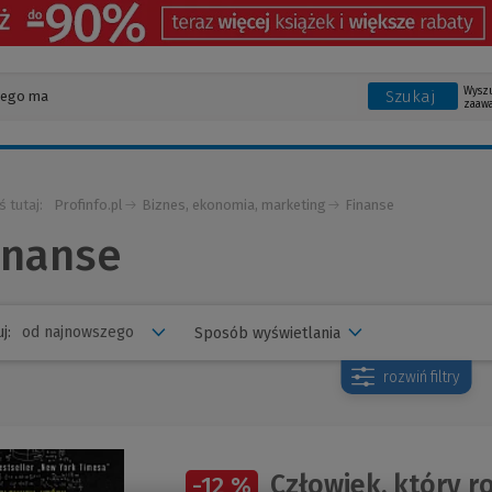
Wysz
Szukaj
zaaw
ś tutaj:
Profinfo.pl
Biznes, ekonomia, marketing
Finanse
inanse
j:
Sposób wyświetlania
rozwiń
filtry
Człowiek, który r
-12 %