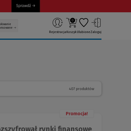
0
ukiwanie
ansowane
Rejestracja
Koszyk
Ulubione
Zaloguj
407 produktów
Promocja!
ozszyfrował rynki finansowe