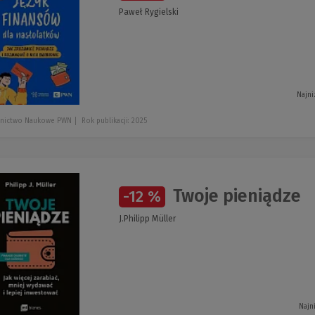
Paweł Rygielski
Najni
nictwo Naukowe PWN
Rok publikacji: 2025
Twoje pieniądze
-12 %
J.Philipp Müller
Najn