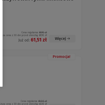
Cena regularna:
69,90 zł
iższa cena z 30 dni przed obniżką:
69,90 zł
Więcej
61,51 zł
Już od:
Promocja!
0
Cena regularna:
69,00 zł
iższa cena z 30 dni przed obniżką:
44,10 zł