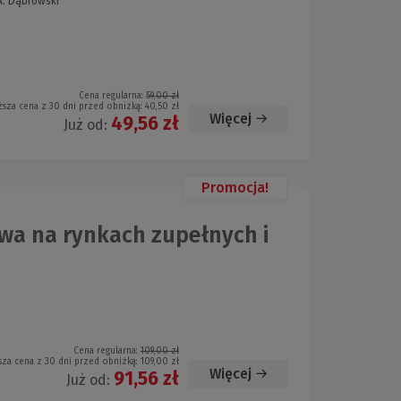
A. Dąbrowski
Cena regularna:
59,00 zł
ższa cena z 30 dni przed obniżką:
40,50 zł
Więcej
49,56 zł
Już od:
Promocja!
wa na rynkach zupełnych i
Cena regularna:
109,00 zł
sza cena z 30 dni przed obniżką:
109,00 zł
Więcej
91,56 zł
Już od: