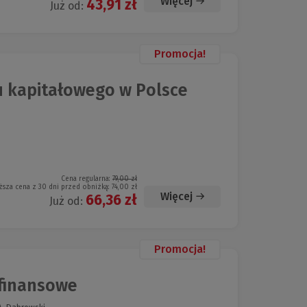
Więcej
43,91 zł
Już od:
Promocja!
 kapitałowego w Polsce
Cena regularna:
79,00 zł
ższa cena z 30 dni przed obniżką:
74,00 zł
Więcej
66,36 zł
Już od:
Promocja!
finansowe