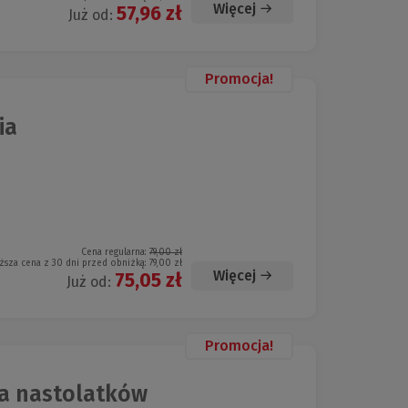
Więcej
57,96 zł
Już od:
Promocja!
ia
Cena regularna:
79,00 zł
ższa cena z 30 dni przed obniżką:
79,00 zł
Więcej
75,05 zł
Już od:
Promocja!
la nastolatków