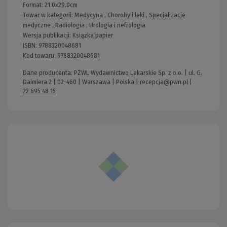
Format:
21.0x29.0cm
Towar w kategorii:
Medycyna
,
Choroby i leki
,
Specjalizacje
medyczne
,
Radiologia
,
Urologia i nefrologia
Wersja publikacji:
Książka papier
ISBN:
9788320048681
Kod towaru:
9788320048681
Dane producenta: PZWL Wydawnictwo Lekarskie Sp. z o.o. | ul. G.
Daimlera 2 | 02-460 | Warszawa | Polska |
recepcja@pwn.pl
|
22 695 48 15