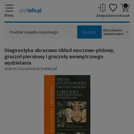
0
Menu
Zaloguj
Ulubione
Koszyk
Wyszukiwanie
Szukaj
zaawansowane
Diagnostyka obrazowa Układ moczowo-płciowy,
gruczoł piersiowy i gruczoły wewnętrznego
wydzielania
Andrzej Cieszanowski (redakcja)
(Link
do
innej
strony)