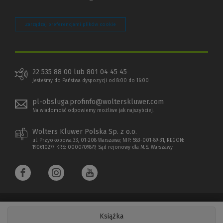
Zarządzaj preferencjami plików cookie
22 535 88 00 lub 801 04 45 45
Jesteśmy do Państwa dyspozycji od 8:00 do 16:00
pl-obsluga.profinfo@wolterskluwer.com
Na wiadomość odpowiemy możliwe jak najszybciej.
Wolters Kluwer Polska Sp. z o.o.
ul. Przyokopowa 33, 01-208 Warszawa; NIP: 583-001-89-31, REGON:
190610277, KRS: 0000709879, Sąd rejonowy dla M.S. Warszawy
Książka