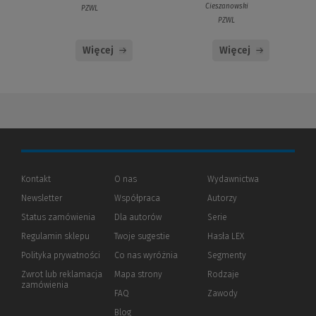
Cieszanowski
PZWL
PZWL
Więcej
Więcej
Kontakt
O nas
Wydawnictwa
Newsletter
Współpraca
Autorzy
Status zamówienia
Dla autorów
(Nowe
(Link
Serie
okno)
do
Regulamin sklepu
Twoje sugestie
Hasła LEX
innej
strony)
Polityka prywatności
(Nowe
(Link
Co nas wyróżnia
Segmenty
okno)
do
Zwrot lub reklamacja
Mapa strony
Rodzaje
innej
zamówienia
strony)
FAQ
Zawody
Blog