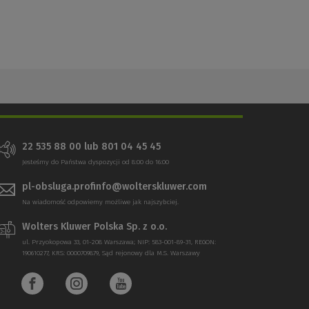
22 535 88 00 lub 801 04 45 45
Jesteśmy do Państwa dyspozycji od 8:00 do 16:00
pl-obsluga.profinfo@wolterskluwer.com
Na wiadomość odpowiemy możliwe jak najszybciej.
Wolters Kluwer Polska Sp. z o.o.
ul. Przyokopowa 33, 01-208 Warszawa; NIP: 583-001-89-31, REGON:
190610277, KRS: 0000709879, Sąd rejonowy dla M.S. Warszawy