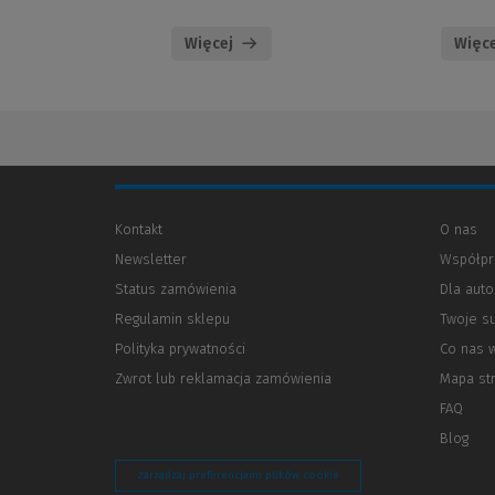
Więcej
Więce
Kontakt
O nas
Newsletter
Współpr
Status zamówienia
Dla aut
Regulamin sklepu
Twoje s
Polityka prywatności
(Nowe
(Link
Co nas 
okno)
do
Zwrot lub reklamacja zamówienia
Mapa st
innej
strony)
FAQ
Blog
Zarządzaj preferencjami plików cookie