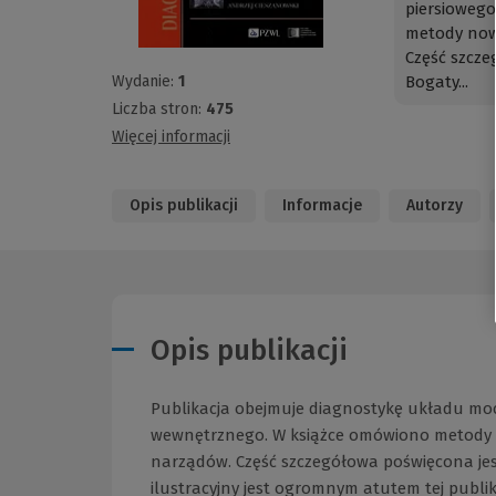
piersioweg
metody now
Część szcz
Wydanie:
1
Bogaty...
Liczba stron:
475
Więcej informacji
Opis publikacji
Informacje
Autorzy
Opis publikacji
Publikacja obejmuje diagnostykę układu moc
wewnętrznego. W książce omówiono metody 
narządów. Część szczegółowa poświęcona je
ilustracyjny jest ogromnym atutem tej publik