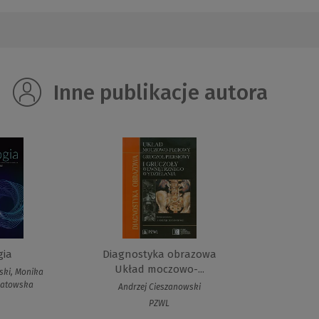
Inne publikacje autora
gia
Diagnostyka obrazowa
Układ moczowo-...
ski, Monika
gatowska
Andrzej Cieszanowski
PZWL