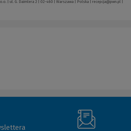
o. | ul. G. Daimlera 2 | 02-460 | Warszawa | Polska |
recepcja@pwn.pl
|
slettera
(Nowe