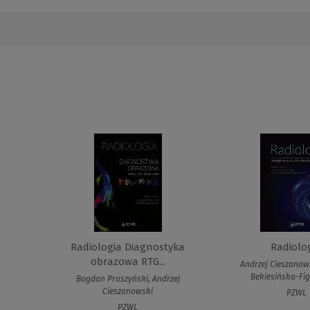
Radiologia Diagnostyka
Radiolo
obrazowa RTG...
Andrzej Cieszanow
Bekiesińska-Fi
Bogdan Pruszyński, Andrzej
Cieszanowski
PZWL
PZWL