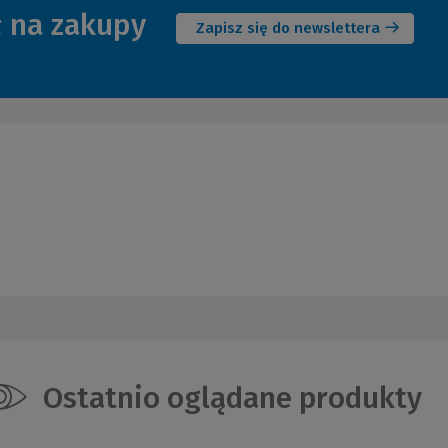
ł na zakupy
okno)
Zapisz się do newslettera
Ostatnio oglądane produkty