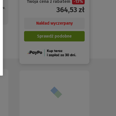
Twoja cena z rabatem
-
13
%
ów.
364,53
zł
ń.
Nakład wyczerpany
Sprawdź podobne
(Nowe
okno)