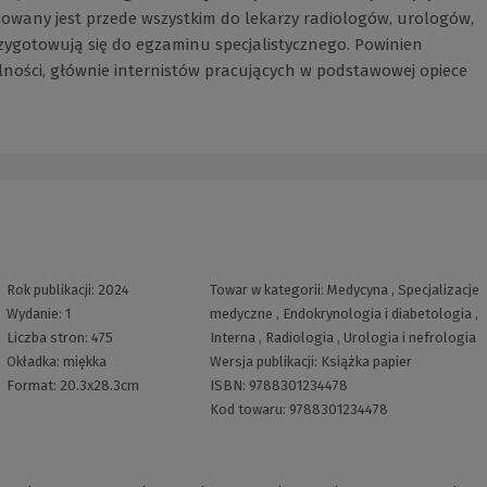
sowany jest przede wszystkim do lekarzy radiologów, urologów,
zygotowują się do egzaminu specjalistycznego. Powinien
lności, głównie internistów pracujących w podstawowej opiece
Rok publikacji:
2024
Towar w kategorii:
Medycyna
,
Specjalizacje
Wydanie:
1
medyczne
,
Endokrynologia i diabetologia
,
Liczba stron:
475
Interna
,
Radiologia
,
Urologia i nefrologia
Okładka:
miękka
Wersja publikacji:
Książka papier
Format:
20.3x28.3cm
ISBN:
9788301234478
Kod towaru:
9788301234478