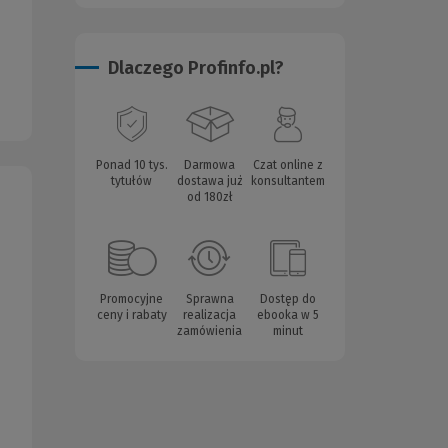
Dlaczego Profinfo.pl?
Ponad 10 tys.
Darmowa
Czat online z
tytułów
dostawa już
konsultantem
od 180zł
Promocyjne
Sprawna
Dostęp do
ceny i rabaty
realizacja
ebooka w 5
zamówienia
minut