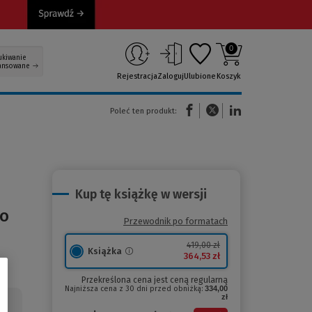
0
ukiwanie
ansowane
Rejestracja
Zaloguj
Ulubione
Koszyk
(Nowe okno)
(Link do innej strony)
(Link do innej strony)
Poleć ten produkt:
Kup tę książkę w wersji
go
Przewodnik po formatach
419,00 zł
Książka
364,53 zł
Przekreślona cena jest ceną regularną
Najniższa cena z 30 dni przed obniżką:
334,00
zł