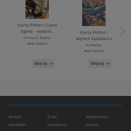
Harry Potter i Czara
Ognia - wydani...
Harry Potter i
więzień Azkabanu
Jim Kay, K.J. Rowling
Media Rodzina
K.J. Rowling
Media Rodzina
Więcej
Więcej
Kontakt
O nas
Wydawnictwa
Newsletter
Współpraca
Autorzy