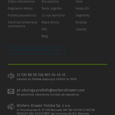
Status zamówienia
Dla autorów
(Nowe
(Link
Serie
okno)
do
Regulamin sklepu
Twoje sugestie
Hasła LEX
innej
strony)
Polityka prywatności
(Nowe
(Link
Co nas wyróżnia
Segmenty
okno)
do
Zwrot lub reklamacja
Mapa strony
Rodzaje
innej
zamówienia
strony)
FAQ
Zawody
Blog
Zarządzaj preferencjami plików cookie
22 535 88 00 lub 801 04 45 45
Jesteśmy do Państwa dyspozycji od 8:00 do 16:00
pl-obsluga.profinfo@wolterskluwer.com
Na wiadomość odpowiemy możliwe jak najszybciej.
Wolters Kluwer Polska Sp. z o.o.
ul. Przyokopowa 33, 01-208 Warszawa; NIP: 583-001-89-31, REGON:
190610277, KRS: 0000709879, Sąd rejonowy dla M.S. Warszawy