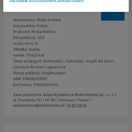
Informacje
Wydawnictwo:
Media Rodzina
Kraj produkcji: Polska
Producent:
Media Rodzina
Rok publikacji:
2025
Liczba stron:
32
Okładka:
twarda
Format:
17.0x22.0cm
Towar w kategorii:
Beletrystyka
,
Fantastyka
,
Książki dla dzieci
,
Literatura dla dzieci zagraniczna
Wersja publikacji:
Książka papier
ISBN:
9788382659955
Kod towaru:
9788382659955
Dane producenta: Grupa Wydawnicza Media Rodzina Sp. z o. o |
ul. Poznańska 102 | 60-185 | Skórzewo | Polska |
wydawnictwo@mediarodzina.pl
|
61 827 08 50