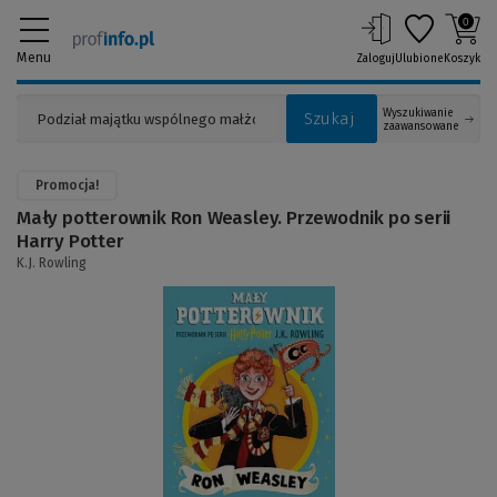
0
Menu
Zaloguj
Ulubione
Koszyk
Wyszukiwanie
Szukaj
zaawansowane
Promocja!
Mały potterownik Ron Weasley. Przewodnik po serii
Harry Potter
K.J. Rowling
(Link
do
innej
strony)