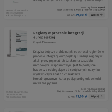
warstwy teoretyczno-metodycznej podjętej problematyki.
Cena regularna:
39,00 zł
Najniższa cena z 30 dni przed obniżką:
39,00 zł
Wolters Kluwer Polska
OFE-0162 W04D01
39,00 zł
Więcej
Już od:
Rok publikacji: 2007
Regiony w procesie integracji
europejskiej
Krzysztof Tomaszewski
Książka dotyczy problematyki obecności regionów w
procesie integracji europejskiej. Ukazuje regiony w
akcji, przez pryzmat ich działań na szczeblu
narodowym i wspólnotowym. Jest to podejście
badawcze odbiegające od spotykanych na rynku
wydawniczym analiz o charakterze
formalnoprawnym. Autor podjął próbę odpowiedzi
na ważne pytania...
Cena regularna:
73,00 zł
Najniższa cena z 30 dni przed obniżką:
49,63 zł
Wolters Kluwer Polska
OFE-0248 W01P01
73,00 zł
Więcej
Już od:
Rok publikacji: 2007