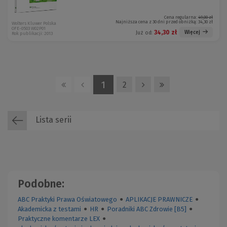
Cena regularna:
49,00 zł
Najniższa cena z 30 dni przed obniżką:
34,30 zł
Wolters Kluwer Polska
OFE-0503 W02P01
34,30 zł
Więcej
Już od:
Rok publikacji: 2013
1
2
Lista serii
Podobne:
ABC Praktyki Prawa Oświatowego
●
APLIKACJE PRAWNICZE
●
Akademicka z testami
●
HR
●
Poradniki ABC Zdrowie [B5]
●
Praktyczne komentarze LEX
●