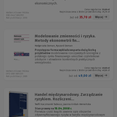
ekonomicznych.
Cena regularna:
51,00 zł
Najniższa cena z 30 dni przed obniżką:
35,70 zł
Wolters Kluwer Polska
EBO-0447 W02P01
35,70 zł
Więcej
Już od:
Rok publikacji: 2010
Modelowanie zmienności i ryzyka.
Metody ekonometrii fin...
Małgorzata Doman, Ryszard Doman
Przystępna forma wykładu wsparta dużą liczbą
przykładów
modelowania rzeczywistych szeregów z
polskiego rynku finansowego umożliwi czytelnikowi
zdobycie i utrwalenie konkretnych praktycznych
umiejętności.
Cena regularna:
49,00 zł
Najniższa cena z 30 dni przed obniżką:
49,00 zł
Wolters Kluwer Polska
OFE-0361 W01Z01
49,00 zł
Więcej
Już od:
Rok publikacji: 2009
Handel międzynarodowy. Zarządzanie
ryzykiem. Rozliczeni...
Teofil Kaczmarek Tadeusz, Joanna Królak-Werwińska
Stan prawny na
10.04.2008 r.
Pierwsza część książki zawiera opis obszarów
zdywersyfikowanego ryzyka w handlu międzynarodowym