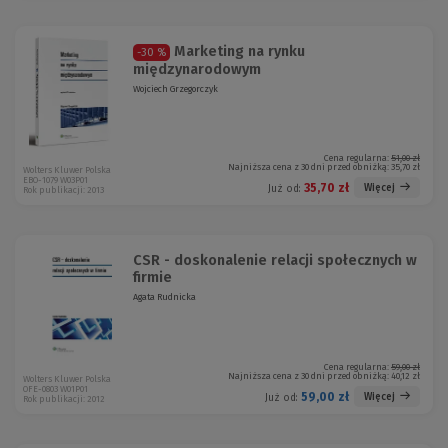
Marketing na rynku
-30 %
międzynarodowym
Wojciech Grzegorczyk
Cena regularna:
51,00 zł
Najniższa cena z 30 dni przed obniżką:
35,70 zł
Wolters Kluwer Polska
EBO-1079 W03P01
35,70 zł
Więcej
Już od:
Rok publikacji: 2013
CSR - doskonalenie relacji społecznych w
firmie
Agata Rudnicka
Cena regularna:
59,00 zł
Najniższa cena z 30 dni przed obniżką:
40,12 zł
Wolters Kluwer Polska
OFE-0803 W01P01
59,00 zł
Więcej
Już od:
Rok publikacji: 2012