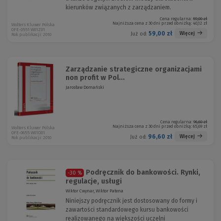
kierunków związanych z zarządzaniem.
Cena regularna:
59,00 zł
Najniższa cena z 30 dni przed obniżką:
40,12 zł
Wolters Kluwer Polska
OFE-0551 W01Z01
59,00 zł
Więcej
Już od:
Rok publikacji: 2010
Zarządzanie strategiczne organizacjami
non profit w Pol...
Jarosław Domański
Cena regularna:
96,60 zł
Najniższa cena z 30 dni przed obniżką:
65,69 zł
Wolters Kluwer Polska
OFE-0655 W01D01
96,60 zł
Więcej
Już od:
Rok publikacji: 2010
Podręcznik do bankowości. Rynki,
-30 %
regulacje, usługi
Wiktor Cwynar, Wiktor Patena
Niniejszy podręcznik jest dostosowany do formy i
zawartości standardowego kursu bankowości
realizowanego na większości uczelni