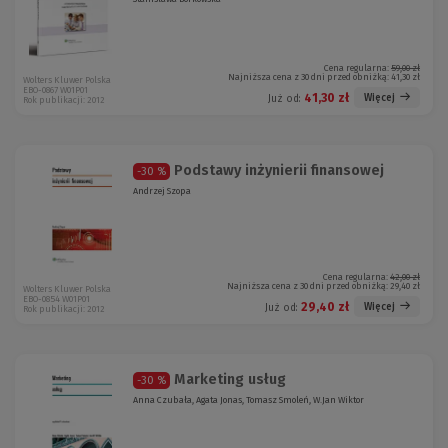
Cena regularna:
59,00 zł
Najniższa cena z 30 dni przed obniżką:
41,30 zł
Wolters Kluwer Polska
EBO-0867 W01P01
41,30 zł
Więcej
Już od:
Rok publikacji: 2012
Podstawy inżynierii finansowej
-30 %
Andrzej Szopa
Cena regularna:
42,00 zł
Najniższa cena z 30 dni przed obniżką:
29,40 zł
Wolters Kluwer Polska
EBO-0854 W01P01
29,40 zł
Więcej
Już od:
Rok publikacji: 2012
Marketing usług
-30 %
Anna Czubała, Agata Jonas, Tomasz Smoleń, W.Jan Wiktor