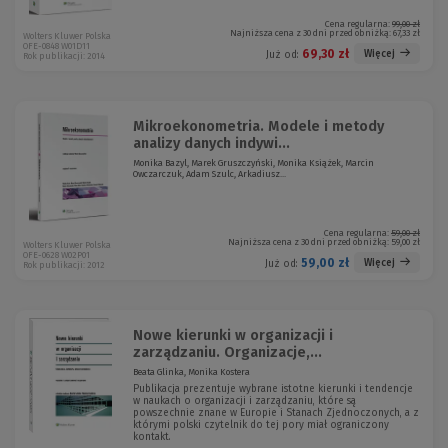
Cena regularna:
99,00 zł
Najniższa cena z 30 dni przed obniżką:
67,33 zł
Wolters Kluwer Polska
OFE-0848 W01D11
69,30 zł
Więcej
Już od:
Rok publikacji: 2014
Mikroekonometria. Modele i metody
analizy danych indywi...
Monika Bazyl, Marek Gruszczyński, Monika Książek, Marcin
Owczarczuk, Adam Szulc, Arkadiusz...
Cena regularna:
59,00 zł
Najniższa cena z 30 dni przed obniżką:
59,00 zł
Wolters Kluwer Polska
OFE-0628 W02P01
59,00 zł
Więcej
Już od:
Rok publikacji: 2012
Nowe kierunki w organizacji i
zarządzaniu. Organizacje,...
Beata Glinka, Monika Kostera
Publikacja prezentuje wybrane istotne kierunki i tendencje
w naukach o organizacji i zarządzaniu, które są
powszechnie znane w Europie i Stanach Zjednoczonych, a z
którymi polski czytelnik do tej pory miał ograniczony
kontakt.