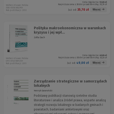
Cena regularna:
51,00 zł
Najniższa cena z 30 dni przed obniżką:
35,70 zł
Wolters Kluwer Polska
EBO-0576 W02P01
35,70 zł
Więcej
Już od:
Rok publikacji: 2012
Polityka makroekonomiczna w warunkach
kryzysu i jej wpł...
Zofia Dach
Cena regularna:
49,00 zł
Najniższa cena z 30 dni przed obniżką:
33,33 zł
Wolters Kluwer Polska
OFE-0743 W01Z01
49,00 zł
Więcej
Już od:
Rok publikacji: 2011
Zarządzanie strategiczne w samorządach
lokalnych
Henryk Gawroński
Podstawę publikacji stanowią rzetelne studia
literaturowe i analiza źródeł prawa, wsparte analizą
strategii rozwoju lokalnego w badanych gminach i
powiatach, badaniami ankietowymi oraz