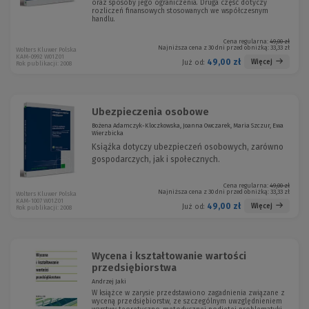
oraz sposoby jego ograniczenia. Druga część dotyczy
rozliczeń finansowych stosowanych we współczesnym
handlu.
Cena regularna:
49,00 zł
Najniższa cena z 30 dni przed obniżką:
33,33 zł
Wolters Kluwer Polska
KAM-0992 W01Z01
49,00 zł
Więcej
Już od:
Rok publikacji: 2008
Ubezpieczenia osobowe
Bożena Adamczyk-Kloczkowska, Joanna Owczarek, Maria Szczur, Ewa
Wierzbicka
Książka dotyczy ubezpieczeń osobowych, zarówno
gospodarczych, jak i społecznych.
Cena regularna:
49,00 zł
Najniższa cena z 30 dni przed obniżką:
33,33 zł
Wolters Kluwer Polska
KAM-1007 W01Z01
49,00 zł
Więcej
Już od:
Rok publikacji: 2008
Wycena i kształtowanie wartości
przedsiębiorstwa
Andrzej Jaki
W książce w zarysie przedstawiono zagadnienia związane z
wyceną przedsiębiorstw, ze szczególnym uwzględnieniem