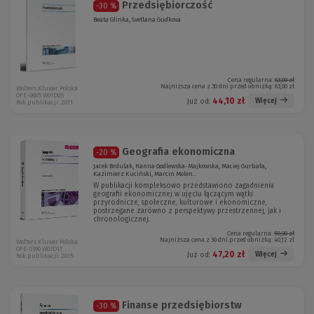
Przedsiębiorczość
-30 %
Beata Glinka, Svetlana Gudkova
Cena regularna:
63,00 zł
Najniższa cena z 30 dni przed obniżką:
63,00 zł
Wolters Kluwer Polska
OFE-0685 W01D05
44,10 zł
Więcej
Już od:
Rok publikacji: 2011
Geografia ekonomiczna
-20 %
Jacek Brdulak, Hanna Godlewska-Majkowska, Maciej Gurbała,
Kazimierz Kuciński, Marcin Molen...
W publikacji kompleksowo przedstawiono zagadnienia
geografii ekonomicznej w ujęciu łączącym wątki
przyrodnicze, społeczne, kulturowe i ekonomiczne,
postrzegane zarówno z perspektywy przestrzennej, jak i
chronologicznej.
Cena regularna:
59,00 zł
Najniższa cena z 30 dni przed obniżką:
40,12 zł
Wolters Kluwer Polska
OFE-0390 W03D17
47,20 zł
Więcej
Już od:
Rok publikacji: 2015
Finanse przedsiębiorstw
-30 %