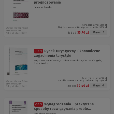
prognozowania
Dorota Witkowska
Cena regularna:
51,00 zł
Najniższa cena z 30 dni przed obniżką:
35,70 zł
Wolters Kluwer Polska
EBO-0877 W03P01
35,70 zł
Więcej
Już od:
Rok publikacji: 2012
Rynek turystyczny. Ekonomiczne
-30 %
zagadnienia turystyki
Magdalena Kachniewska, Elżbieta Nawrocka, Agnieszka Niezgoda,
Adam Pawlicz
Cena regularna:
42,00 zł
Najniższa cena z 30 dni przed obniżką:
29,40 zł
Wolters Kluwer Polska
EBO-0990 W01P01
29,40 zł
Więcej
Już od:
Rok publikacji: 2012
Wynagrodzenia - praktyczne
-30 %
sposoby rozwiązywania proble...
Stanisława Borkowska