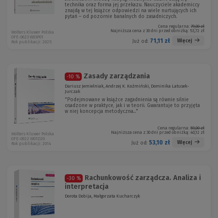
technika oraz forma jej przekazu. Nauczyciele akademiccy
znajdą w tej książce odpowiedzi na wiele nurtujących ich
pytań – od pozornie banalnych do zasadniczych.
Cena regularna:
79,00 zł
Najniższa cena z 30 dni przed obniżką:
53,72 zł
Wolters Kluwer Polska
OFE-0623 W03P01
71,11 zł
Więcej
Już od:
Rok publikacji: 2025
Zasady zarządzania
-10 %
Dariusz Jemielniak, Andrzej K. Koźmiński, Dominika Latusek-
Jurczak
"Podejmowane w książce zagadnienia są równie silnie
osadzone w praktyce, jak i w teorii. Gwarantuje to przyjęta
w niej koncepcja metodyczna..."
Cena regularna:
59,00 zł
Najniższa cena z 30 dni przed obniżką:
40,12 zł
Wolters Kluwer Polska
OFE-0922 W01D20
53,10 zł
Więcej
Już od:
Rok publikacji: 2014
Rachunkowość zarządcza. Analiza i
-30 %
interpretacja
Dorota Dobija, Małgorzata Kucharczyk