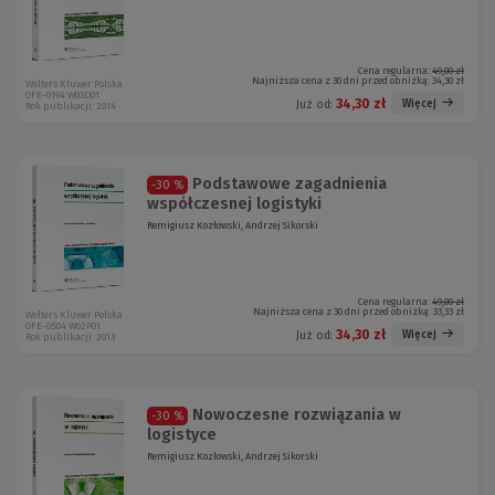
Cena regularna:
49,00 zł
Najniższa cena z 30 dni przed obniżką:
34,30 zł
Wolters Kluwer Polska
OFE-0194 W03D01
34,30 zł
Więcej
Już od:
Rok publikacji: 2014
Podstawowe zagadnienia
-30 %
współczesnej logistyki
Remigiusz Kozłowski, Andrzej Sikorski
Cena regularna:
49,00 zł
Najniższa cena z 30 dni przed obniżką:
33,33 zł
Wolters Kluwer Polska
OFE-0504 W02P01
34,30 zł
Więcej
Już od:
Rok publikacji: 2013
Nowoczesne rozwiązania w
-30 %
logistyce
Remigiusz Kozłowski, Andrzej Sikorski