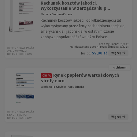
Rachunek kosztów jakości.
Wykorzystanie w zarządzaniu p...
Marlena Ciechan-Kujawa
Rachunek kosztów jakości, od kilkudziesięciu lat
wykorzystywany przez firmy zachodnioeuropejskie,
amerykańskie i japońskie, w ostatnim czasie
zdobywa popularność również w Polsce.
Cena regularna:
59,00 zł
Najniższa cena z 30 dni przed obniżką:
40,12 zł
Wolters Kluwer Polska
OFE-0193 W01Z01
59,00 zł
Więcej
Już od:
Rok publikacji: 2005
Archiwum
Rynek papierów wartościowych
-30 %
strefy euro
Wiesława Przybylska-Kapuścińska
Wolters Kluwer Polska
EBO-0115 W01P01
Więcej
Rok publikacji: 2007