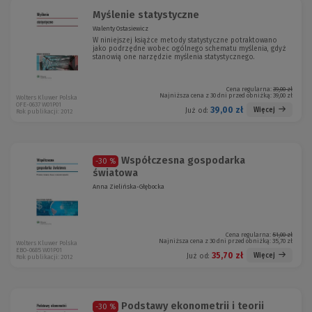
Myślenie statystyczne
Walenty Ostasiewicz
W niniejszej książce metody statystyczne potraktowano
jako podrzędne wobec ogólnego schematu myślenia, gdyż
stanowią one narzędzie myślenia statystycznego.
Cena regularna:
39,00 zł
Najniższa cena z 30 dni przed obniżką:
39,00 zł
Wolters Kluwer Polska
OFE-0637 W01P01
39,00 zł
Więcej
Już od:
Rok publikacji: 2012
Współczesna gospodarka
-30 %
światowa
Anna Zielińska-Głębocka
Cena regularna:
51,00 zł
Najniższa cena z 30 dni przed obniżką:
35,70 zł
Wolters Kluwer Polska
EBO-0685 W01P01
35,70 zł
Więcej
Już od:
Rok publikacji: 2012
Podstawy ekonometrii i teorii
-30 %