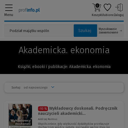
0
Menu
Koszyk
Ulubione
Zaloguj
Wyszukiwanie
Szukaj
zaawansowane
Akademicka. ekonomia
Książki, ebooki i publikacje: Akademicka. ekonomia
Sortuj:
Wykładowcy doskonali. Podręcznik
-10 %
nauczycieli akademicki...
Andrzej Rozmus
Współcześnie, gdy większość dydaktyków przekazuje
słuchaczom wiedzę nabytą, niezwykle ważne stają się