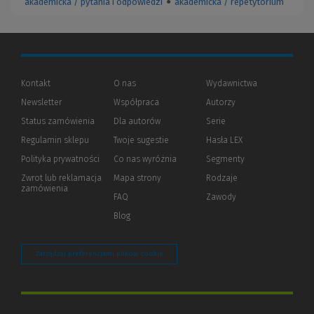
akademicka / pytania i odpowiedzi
●
akademicka / repetytorium
Kontakt
O nas
Wydawnictwa
Newsletter
Współpraca
Autorzy
Status zamówienia
Dla autorów
(Nowe
(Link
Serie
okno)
do
Regulamin sklepu
Twoje sugestie
Hasła LEX
innej
strony)
Polityka prywatności
(Nowe
(Link
Co nas wyróżnia
Segmenty
okno)
do
Zwrot lub reklamacja
Mapa strony
Rodzaje
innej
zamówienia
strony)
FAQ
Zawody
Blog
Zarządzaj preferencjami plików cookie