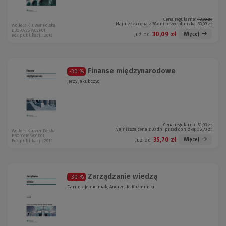
Cena regularna:
43,00 zł
Najniższa cena z 30 dni przed obniżką:
30,09 zł
Wolters Kluwer Polska
EBO-0935 W02P01
30,09 zł
Więcej
Już od:
Rok publikacji: 2012
Finanse międzynarodowe
-30 %
Jerzy Jakubczyc
Cena regularna:
51,00 zł
Najniższa cena z 30 dni przed obniżką:
35,70 zł
Wolters Kluwer Polska
EBO-0616 W01P01
35,70 zł
Więcej
Już od:
Rok publikacji: 2012
Zarządzanie wiedzą
-30 %
Dariusz Jemielniak, Andrzej K. Koźmiński