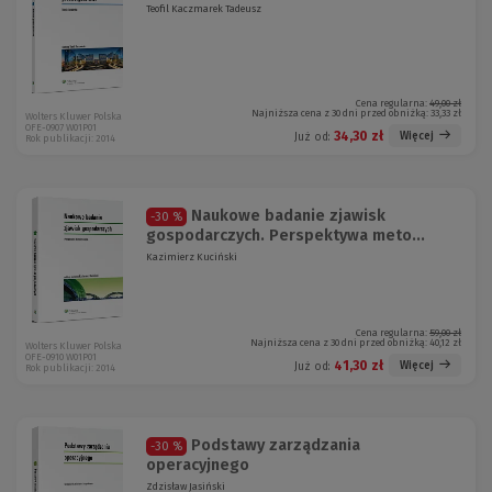
Teofil Kaczmarek Tadeusz
Cena regularna:
49,00 zł
Najniższa cena z 30 dni przed obniżką:
33,33 zł
Wolters Kluwer Polska
OFE-0907 W01P01
34,30 zł
Więcej
Już od:
Rok publikacji: 2014
Naukowe badanie zjawisk
-30 %
gospodarczych. Perspektywa meto...
Kazimierz Kuciński
Cena regularna:
59,00 zł
Najniższa cena z 30 dni przed obniżką:
40,12 zł
Wolters Kluwer Polska
OFE-0910 W01P01
41,30 zł
Więcej
Już od:
Rok publikacji: 2014
Podstawy zarządzania
-30 %
operacyjnego
Zdzisław Jasiński