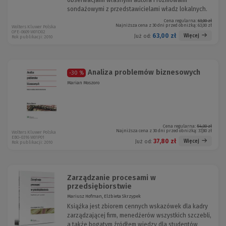
obserwacjami własnymi autora i rozmowami
sondażowymi z przedstawicielami władz lokalnych.
Cena regularna:
63,00 zł
Najniższa cena z 30 dni przed obniżką:
63,00 zł
Wolters Kluwer Polska
OFE-0609 W01D02
63,00 zł
Więcej
Już od:
Rok publikacji: 2010
Analiza problemów biznesowych
-30 %
Marian Moszoro
Cena regularna:
54,00 zł
Najniższa cena z 30 dni przed obniżką:
37,80 zł
Wolters Kluwer Polska
EBO-0316 W01P01
37,80 zł
Więcej
Już od:
Rok publikacji: 2010
Zarządzanie procesami w
przedsiębiorstwie
Mariusz Hofman, Elżbieta Skrzypek
Książka jest zbiorem cennych wskazówek dla kadry
zarządzającej firm, menedżerów wszystkich szczebli,
a także bogatym źródłem wiedzy dla studentów