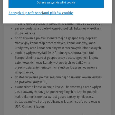
Odrzuć wszystkie pliki cookie
ścieżki transmisji cykli koniunkturalnych w ujęciu
międzynarodowym,
Zarządzaj preferencjami plików cookie
oddziaływanie kryzysów gospodarczych na zmienne
nominalne (stopa procentowa, stopa inflacji, płace nominalne)
i realne (popyt globalny, produkcja, zatrudnienie i bezrobocie],
zmiany podejścia do efektywności polityki fiskalnej w krótkim i
długim okresie,
oddziaływanie polityki monetarnej na gospodarkę poprzez
tradycyjny kanał stóp procentowych, kanał kursowy, kanał
kredytowy oraz kanał cen aktywów rzeczowych i finansowych,
modele wpływu wydatków z funduszy strukturalnych Unii
Europejskiej na wzrost gospodarczy poszczególnych krajów
członkowskich oraz kanały wpływu tych wydatków na
przeciwdziałanie negatywnym skutkom kryzysu i ożywienie
gospodarcze,
dostosowywanie polityki regionalnej do uwarunkowań kryzysu
na poziomie krajów UE,
ekonomiczne konsekwencje kryzysu finansowego oraz wpływ
zastosowanych narzędzi poszczególnych rodzajów polityki
makroekonomicznej na wzrost gospodarczy, rynek pracy,
budżet państwa i dług publiczny w krajach strefy euro oraz w
USA, Chinach i Japonii.