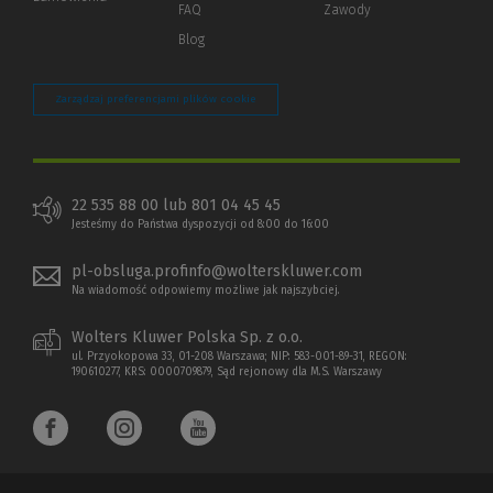
strony)
FAQ
Zawody
Blog
Zarządzaj preferencjami plików cookie
22 535 88 00 lub 801 04 45 45
Jesteśmy do Państwa dyspozycji od 8:00 do 16:00
pl-obsluga.profinfo@wolterskluwer.com
Na wiadomość odpowiemy możliwe jak najszybciej.
Wolters Kluwer Polska Sp. z o.o.
ul. Przyokopowa 33, 01-208 Warszawa; NIP: 583-001-89-31, REGON:
190610277, KRS: 0000709879, Sąd rejonowy dla M.S. Warszawy