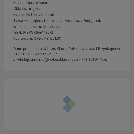
Rodzaj:
Opracowanie
Okładka:
miękka
Format:
B5 (176 x 250 mm)
Towar w kategorii:
Ekonomia
', '
Ekonomia
,
Podręczniki
Wersja publikacji:
Książka papier
ISBN:
978-83-264-1486-2
Kod towaru:
OFE-0743 W01Z01
Dane producenta: Wolters Kluwer Polska sp. z o.o. | Przyokopowa
33 | 01-208 | Warszawa | PL |
pl-obsluga.profinfo@wolterskluwer.com
|
+48 801 04 45 45