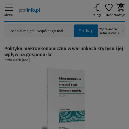
0
Menu
Zaloguj
Ulubione
Koszyk
Wyszukiwanie
Szukaj
zaawansowane
Polityka makroekonomiczna w warunkach kryzysu i jej
wpływ na gospodarkę
Zofia Dach (red.)
(Link
do
innej
strony)