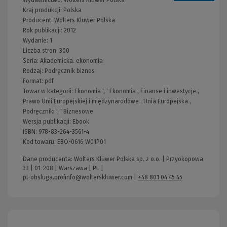
Kraj produkcji: Polska
Producent:
Wolters Kluwer Polska
Rok publikacji:
2012
Wydanie:
1
Liczba stron:
300
Seria:
Akademicka. ekonomia
Rodzaj:
Podręcznik biznes
Format:
pdf
Towar w kategorii:
Ekonomia
', '
Ekonomia
,
Finanse i inwestycje
,
Prawo Unii Europejskiej i międzynarodowe
,
Unia Europejska
,
Podręczniki
', '
Biznesowe
Wersja publikacji:
Ebook
ISBN:
978-83-264-3561-4
Kod towaru:
EBO-0616 W01P01
Dane producenta: Wolters Kluwer Polska sp. z o.o. | Przyokopowa
33 | 01-208 | Warszawa | PL |
pl-obsluga.profinfo@wolterskluwer.com
|
+48 801 04 45 45