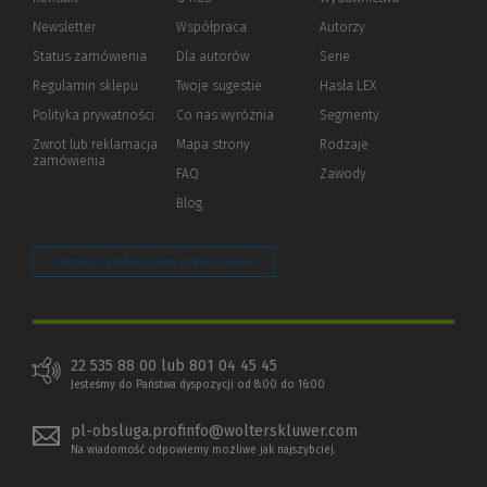
Newsletter
Współpraca
Autorzy
Status zamówienia
Dla autorów
(Nowe
(Link
Serie
okno)
do
Regulamin sklepu
Twoje sugestie
Hasła LEX
innej
strony)
Polityka prywatności
(Nowe
(Link
Co nas wyróżnia
Segmenty
okno)
do
Zwrot lub reklamacja
Mapa strony
Rodzaje
innej
zamówienia
strony)
FAQ
Zawody
Blog
Zarządzaj preferencjami plików cookie
22 535 88 00 lub 801 04 45 45
Jesteśmy do Państwa dyspozycji od 8:00 do 16:00
pl-obsluga.profinfo@wolterskluwer.com
Na wiadomość odpowiemy możliwe jak najszybciej.