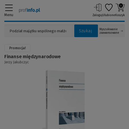
0
Menu
Zaloguj
Ulubione
Koszyk
Wyszukiwanie
Szukaj
zaawansowane
Promocja!
Finanse międzynarodowe
Jerzy Jakubczyc
(Link
do
innej
strony)