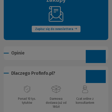
(Nowe
okno)
Zapisz się do newslettera
Opinie
Dlaczego Profinfo.pl?
Ponad 10 tys.
Darmowa
Czat online z
tytułów
dostawa już od
konsultantem
180zł