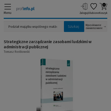
0
Menu
Zaloguj
Ulubione
Koszyk
Wyszukiwanie
Szukaj
zaawansowane
Strategiczne zarządzanie zasobami ludzkimi w
administracji publicznej
Tomasz Rostkowski
(Link
do
innej
strony)