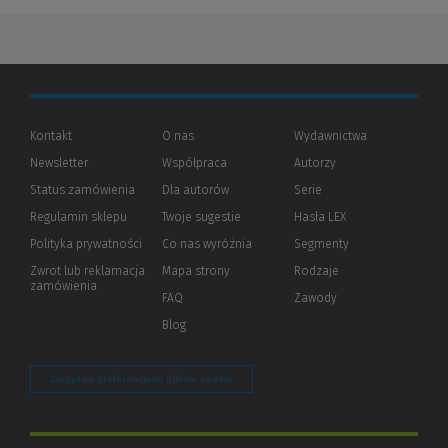
Kontakt
O nas
Wydawnictwa
Newsletter
Współpraca
Autorzy
Status zamówienia
Dla autorów
(Nowe
(Link
Serie
okno)
do
Regulamin sklepu
Twoje sugestie
Hasła LEX
innej
strony)
Polityka prywatności
(Nowe
(Link
Co nas wyróżnia
Segmenty
okno)
do
Zwrot lub reklamacja
Mapa strony
Rodzaje
innej
zamówienia
strony)
FAQ
Zawody
Blog
Zarządzaj preferencjami plików cookie