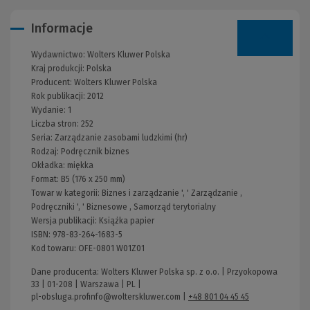
Informacje
Wydawnictwo:
Wolters Kluwer Polska
Kraj produkcji: Polska
Producent:
Wolters Kluwer Polska
Rok publikacji:
2012
Wydanie:
1
Liczba stron:
252
Seria:
Zarządzanie zasobami ludzkimi (hr)
Rodzaj:
Podręcznik biznes
Okładka:
miękka
Format:
B5 (176 x 250 mm)
Towar w kategorii:
Biznes i zarządzanie
', '
Zarządzanie
,
Podręczniki
', '
Biznesowe
,
Samorząd terytorialny
Wersja publikacji:
Książka papier
ISBN:
978-83-264-1683-5
Kod towaru:
OFE-0801 W01Z01
Dane producenta: Wolters Kluwer Polska sp. z o.o. | Przyokopowa
33 | 01-208 | Warszawa | PL |
pl-obsluga.profinfo@wolterskluwer.com
|
+48 801 04 45 45