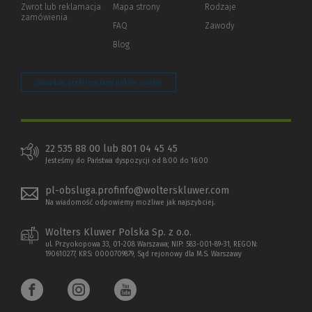
Zwrot lub reklamacja
Mapa strony
Rodzaje
innej
zamówienia
strony)
FAQ
Zawody
Blog
Zarządzaj preferencjami plików cookie
22 535 88 00 lub 801 04 45 45
Jesteśmy do Państwa dyspozycji od 8:00 do 16:00
pl-obsluga.profinfo@wolterskluwer.com
Na wiadomość odpowiemy możliwe jak najszybciej.
Wolters Kluwer Polska Sp. z o.o.
ul. Przyokopowa 33, 01-208 Warszawa; NIP: 583-001-89-31, REGON:
190610277, KRS: 0000709879, Sąd rejonowy dla M.S. Warszawy