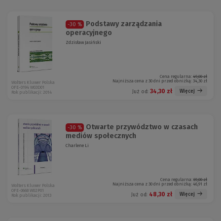
Podstawy zarządzania
-30 %
operacyjnego
Zdzisław Jasiński
Cena regularna:
49,00 zł
Najniższa cena z 30 dni przed obniżką:
34,30 zł
Wolters Kluwer Polska
OFE-0194 W03D01
34,30 zł
Więcej
Już od:
Rok publikacji: 2014
Otwarte przywództwo w czasach
-30 %
mediów społecznych
Charlene Li
Cena regularna:
69,00 zł
Najniższa cena z 30 dni przed obniżką:
46,91 zł
Wolters Kluwer Polska
OFE-0668 W02P01
48,30 zł
Więcej
Już od:
Rok publikacji: 2013