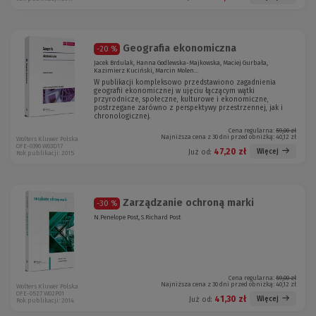
Geografia ekonomiczna
-20 %
Jacek Brdulak, Hanna Godlewska-Majkowska, Maciej Gurbała,
Kazimierz Kuciński, Marcin Molen...
W publikacji kompleksowo przedstawiono zagadnienia
geografii ekonomicznej w ujęciu łączącym wątki
przyrodnicze, społeczne, kulturowe i ekonomiczne,
postrzegane zarówno z perspektywy przestrzennej, jak i
chronologicznej.
Cena regularna:
59,00 zł
Najniższa cena z 30 dni przed obniżką:
40,12 zł
Wolters Kluwer Polska
OFE-0390 W03D17
47,20 zł
Więcej
Już od:
Rok publikacji: 2015
Zarządzanie ochroną marki
-30 %
N.Penelope Post, S.Richard Post
Cena regularna:
59,00 zł
Najniższa cena z 30 dni przed obniżką:
40,12 zł
Wolters Kluwer Polska
OFE-0527 W02P01
41,30 zł
Więcej
Już od:
Rok publikacji: 2014