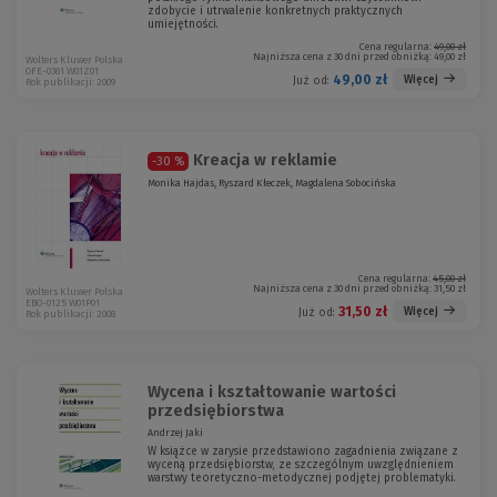
zdobycie i utrwalenie konkretnych praktycznych
umiejętności.
Cena regularna:
49,00 zł
Najniższa cena z 30 dni przed obniżką:
49,00 zł
Wolters Kluwer Polska
OFE-0361 W01Z01
49,00 zł
Więcej
Już od:
Rok publikacji: 2009
Kreacja w reklamie
-30 %
Monika Hajdas, Ryszard Kłeczek, Magdalena Sobocińska
Cena regularna:
45,00 zł
Najniższa cena z 30 dni przed obniżką:
31,50 zł
Wolters Kluwer Polska
EBO-0125 W01P01
31,50 zł
Więcej
Już od:
Rok publikacji: 2008
Wycena i kształtowanie wartości
przedsiębiorstwa
Andrzej Jaki
W książce w zarysie przedstawiono zagadnienia związane z
wyceną przedsiębiorstw, ze szczególnym uwzględnieniem
warstwy teoretyczno-metodycznej podjętej problematyki.