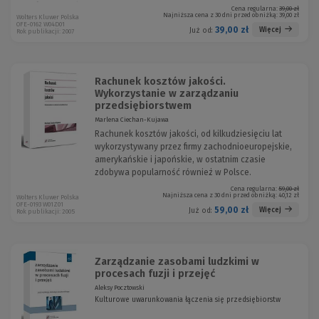
Cena regularna:
39,00 zł
Najniższa cena z 30 dni przed obniżką:
39,00 zł
Wolters Kluwer Polska
OFE-0162 W04D01
39,00 zł
Więcej
Już od:
Rok publikacji: 2007
Rachunek kosztów jakości.
Wykorzystanie w zarządzaniu
przedsiębiorstwem
Marlena Ciechan-Kujawa
Rachunek kosztów jakości, od kilkudziesięciu lat
wykorzystywany przez firmy zachodnioeuropejskie,
amerykańskie i japońskie, w ostatnim czasie
zdobywa popularność również w Polsce.
Cena regularna:
59,00 zł
Najniższa cena z 30 dni przed obniżką:
40,12 zł
Wolters Kluwer Polska
OFE-0193 W01Z01
59,00 zł
Więcej
Już od:
Rok publikacji: 2005
Zarządzanie zasobami ludzkimi w
procesach fuzji i przejęć
Aleksy Pocztowski
Kulturowe uwarunkowania łączenia się przedsiębiorstw