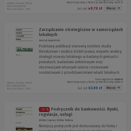
Najniższa cena z 30 dni przed obniżką:
49,70 zł
Wolters Kluwer Polska
EBO-0328 W02P01
49,70 zł
Więcej
Już od:
Rok publikacji: 2010
Zarządzanie strategiczne w samorządach
lokalnych
Henryk Gawroński
Podstawę publikacji stanowią rzetelne studia
literaturowe i analiza źródeł prawa, wsparte analizą
strategii rozwoju lokalnego w badanych gminach i
powiatach, badaniami ankietowymi oraz
obserwacjami własnymi autora i rozmowami
sondażowymi z przedstawicielami władz lokalnych.
Cena regularna:
63,00 zł
Najniższa cena z 30 dni przed obniżką:
63,00 zł
Wolters Kluwer Polska
OFE-0609 W01D02
63,00 zł
Więcej
Już od:
Rok publikacji: 2010
Podręcznik do bankowości. Rynki,
-30 %
regulacje, usługi
Wiktor Cwynar, Wiktor Patena
Niniejszy podręcznik jest dostosowany do formy i