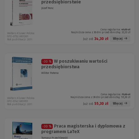
przedsiębiorstwie
Józef Penc
Cena regularna:
49,00 zł
Najniższa cena z 30 dni przed obniżką:
33,33 zł
Wolters Kluwer Polska
OFE-0752 W01D01
34,30 zł
Więcej
Już od:
Rok publikacji: 2011
W poszukiwaniu wartości
-30 %
przedsiębiorstwa
Wiktor Patena
Cena regularna:
79,00 zł
Najniższa cena z 30 dni przed obniżką:
55,30 zł
Wolters Kluwer Polska
OFE-0742 W01P01
55,30 zł
Więcej
Już od:
Rok publikacji: 2011
Praca magisterska i dyplomowa z
-30 %
programem LaTeX
Tomasz Przechlewski