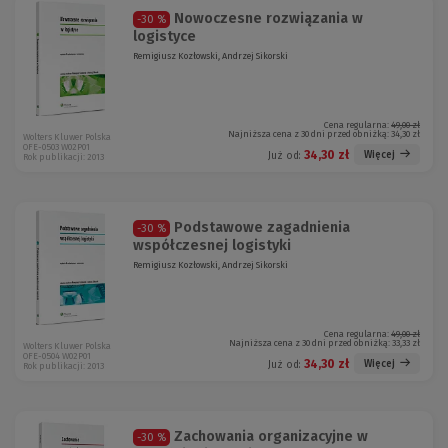
Nowoczesne rozwiązania w
-30 %
logistyce
Remigiusz Kozłowski, Andrzej Sikorski
Cena regularna:
49,00 zł
Najniższa cena z 30 dni przed obniżką:
34,30 zł
Wolters Kluwer Polska
OFE-0503 W02P01
34,30 zł
Więcej
Już od:
Rok publikacji: 2013
Podstawowe zagadnienia
-30 %
współczesnej logistyki
Remigiusz Kozłowski, Andrzej Sikorski
Cena regularna:
49,00 zł
Najniższa cena z 30 dni przed obniżką:
33,33 zł
Wolters Kluwer Polska
OFE-0504 W02P01
34,30 zł
Więcej
Już od:
Rok publikacji: 2013
Zachowania organizacyjne w
-30 %