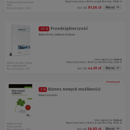
Najniższa cena z 30 dni przed obniżką:
109,00 zł
Wydawnictwo Naukowe
PWN
91,56 zł
Więcej
Już od:
Rok publikacji: 2022
Przedsiębiorczość
-30 %
Beata Glinka, Svetlana Gudkova
Cena regularna:
63,00 zł
Najniższa cena z 30 dni przed obniżką:
63,00 zł
Wolters Kluwer Polska
OFE-0685 W01D05
44,10 zł
Więcej
Już od:
Rok publikacji: 2011
Promocja!
Biznes nowych możliwości
-5 %
Robert Kozielski
Cena regularna:
59,00 zł
Najniższa cena z 30 dni przed obniżką:
56,05 zł
Wydawnictwo
Nieoczywiste
56,05 zł
Więcej
Już od:
Rok publikacji: 2017