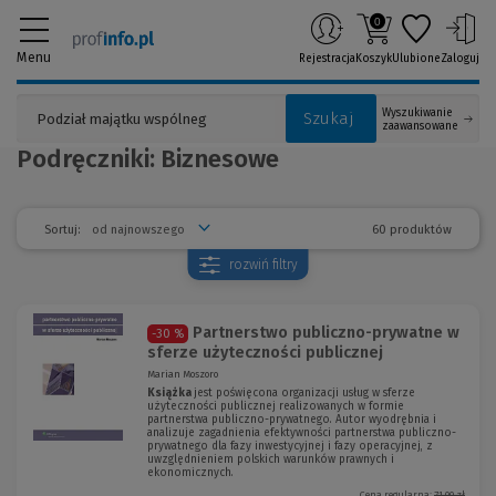
0
Menu
Rejestracja
Koszyk
Ulubione
Zaloguj
Wyszukiwanie
Szukaj
zaawansowane
Podręczniki: Biznesowe
60 produktów
Sortuj:
rozwiń
filtry
Partnerstwo publiczno-prywatne w
-30 %
sferze użyteczności publicznej
Marian Moszoro
Książka
jest poświęcona organizacji usług w sferze
użyteczności publicznej realizowanych w formie
partnerstwa publiczno-prywatnego. Autor wyodrębnia i
analizuje zagadnienia efektywności partnerstwa publiczno-
prywatnego dla fazy inwestycyjnej i fazy operacyjnej, z
uwzględnieniem polskich warunków prawnych i
ekonomicznych.
Cena regularna:
71,00 zł