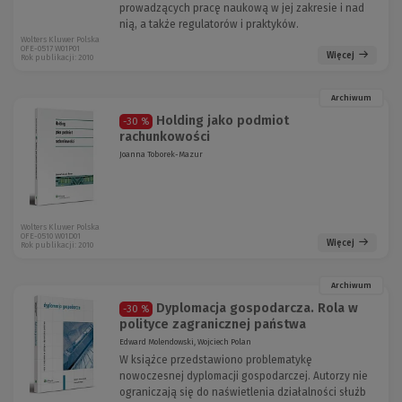
prowadzących pracę naukową w jej zakresie i nad
nią, a także regulatorów i praktyków.
Wolters Kluwer Polska
OFE-0517 W01P01
Więcej
Rok publikacji: 2010
Archiwum
Holding jako podmiot
-30 %
rachunkowości
Joanna Toborek-Mazur
Wolters Kluwer Polska
OFE-0510 W01D01
Więcej
Rok publikacji: 2010
Archiwum
Dyplomacja gospodarcza. Rola w
-30 %
polityce zagranicznej państwa
Edward Molendowski, Wojciech Polan
W książce przedstawiono problematykę
nowoczesnej dyplomacji gospodarczej. Autorzy nie
ograniczają się do naświetlenia działalności służb