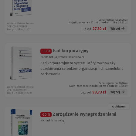
Cena regularna:
39,00 zł
Najniższa cena z 30 dni przed obniżką:
26,52 zł
Wolters Kluwer Polska
OFE-0649 W01P01
27,30 zł
Więcej
Już od:
Rok publikacji: 2011
Ład korporacyjny
-30 %
Dorota Dobija, Izabela Koładkiewicz
Ład korporacyjny to system, który równoważy
oczekiwania członków organizacji i ich samolubne
zachowania.
Cena regularna:
83,90 zł
Najniższa cena z 30 dni przed obniżką:
57,05 zł
Wolters Kluwer Polska
OFE-0638 W01P01
58,73 zł
Więcej
Już od:
Rok publikacji: 2010
Archiwum
Zarządzanie wynagrodzeniami
-30 %
Michael Armstrong