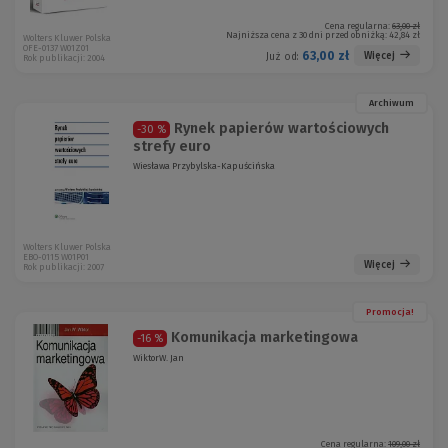
Cena regularna:
63,00 zł
Najniższa cena z 30 dni przed obniżką:
42,84 zł
Wolters Kluwer Polska
OFE-0137 W01Z01
63,00 zł
Więcej
Już od:
Rok publikacji: 2004
Archiwum
Rynek papierów wartościowych
-30 %
strefy euro
Wiesława Przybylska-Kapuścińska
Wolters Kluwer Polska
EBO-0115 W01P01
Więcej
Rok publikacji: 2007
Promocja!
Komunikacja marketingowa
-16 %
WiktorW. Jan
Cena regularna:
109,00 zł