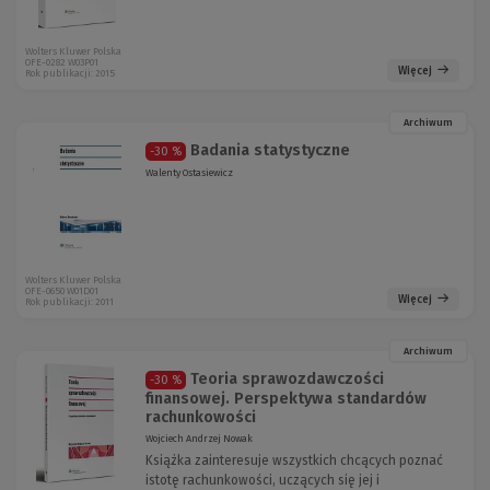
Wolters Kluwer Polska
OFE-0282 W03P01
Więcej
Rok publikacji: 2015
Archiwum
Badania statystyczne
-30 %
Walenty Ostasiewicz
Wolters Kluwer Polska
OFE-0650 W01D01
Więcej
Rok publikacji: 2011
Archiwum
Teoria sprawozdawczości
-30 %
finansowej. Perspektywa standardów
rachunkowości
Wojciech Andrzej Nowak
Książka zainteresuje wszystkich chcących poznać
istotę rachunkowości, uczących się jej i