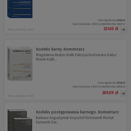
Cena regularna:
249,00 zł
Najniższa cena z 30 dni przed obniżką:
149,39 zł
224,10 zł
Rok publikacji: 2025
Kodeks karny. Komentarz
Magdalena Budyn-Kulik Patrycja Kozłowska-Kalisz
Marek Kulik...
Cena regularna:
299,00 zł
Najniższa cena z 30 dni przed obniżką:
209,30 zł
269,09 zł
Rok publikacji: 2026
Kodeks postępowania karnego. Komentarz
Barbara Augustyniak Krzysztof Eichstaedt Michał
Kurowski Dar...