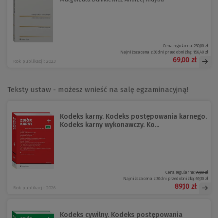
Cena regularna:
230,00 zł
Najniższa cena z 30 dni przed obniżką:
156,40 zł
69,00 zł
Rok publikacji: 2023
Teksty ustaw - możesz wnieść na salę egzaminacyjną!
Kodeks karny. Kodeks postępowania karnego.
Kodeks karny wykonawczy. Ko...
Cena regularna:
99,00 zł
Najniższa cena z 30 dni przed obniżką:
69,30 zł
89,10 zł
Rok publikacji: 2026
Kodeks cywilny. Kodeks postępowania