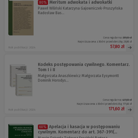
Meritum adwokata i adwokatki
80%
Paweł Wiliński Katarzyna Gajowniczek-Pruszyńska
Radosław Bas...
Cena regularna:
289,00 zł
Najniższa cena z 30 dni przed obniżką:
28,90 zł
57,80 zł
Rok publikacji: 2024
Kodeks postępowania cywilnego. Komentarz.
Tom I i II
Małgorzata Anaszkiewicz Małgorzata Eysymontt
Dominik Horodys...
Cena regularna:
429,00 zł
Najniższa cena z 30 dni przed obniżką:
171,60 zł
171,60 zł
Rok publikacji: 2024
Apelacja i kasacja w postępowaniu
60%
cywilnym. Komentarz do art. 367-391(...