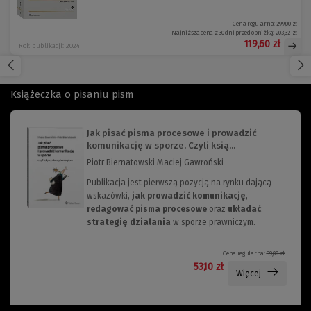
Cena regularna:
299,00 zł
Najniższa cena z 30 dni przed obniżką:
203,32 zł
119,60 zł
Rok publikacji: 2024
Książeczka o pisaniu pism
Jak pisać pisma procesowe i prowadzić
komunikację w sporze. Czyli ksią...
Piotr Biernatowski Maciej Gawroński
Publikacja jest pierwszą pozycją na rynku dającą
wskazówki,
jak prowadzić komunikację
,
redagować pisma procesowe
oraz
układać
strategię działania
w sporze prawniczym.
Cena regularna:
59,00 zł
53,10 zł
Więcej