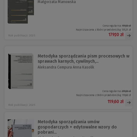
Małgorzata Manowska
Cena regularna:
199,00 zł
Najniższa cena z 30 dni przed obniżką:
135,31 zł
179,10 zł
Rok publikacji: 2025
Metodyka sporządzania pism procesowych w
sprawach karnych, cywilnych,...
Aleksandra Cempura Anna Kasolik
Cena regularna:
299,00 zł
Najniższa cena z 30 dni przed obniżką:
119,60 zł
119,60 zł
Rok publikacji: 2025
Metodyka sporządzania umów
gospodarczych + edytowalne wzory do
pobrani...