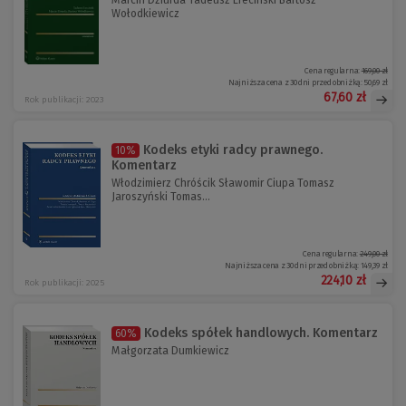
Marcin Dziurda Tadeusz Ereciński Bartosz
Wołodkiewicz
Cena regularna:
169,00 zł
Najniższa cena z 30 dni przed obniżką:
50,69 zł
67,60 zł
Rok publikacji: 2023
Kodeks etyki radcy prawnego.
10%
Komentarz
Włodzimierz Chróścik Sławomir Ciupa Tomasz
Jaroszyński Tomas...
Cena regularna:
249,00 zł
Najniższa cena z 30 dni przed obniżką:
149,39 zł
224,10 zł
Rok publikacji: 2025
Kodeks spółek handlowych. Komentarz
60%
Małgorzata Dumkiewicz