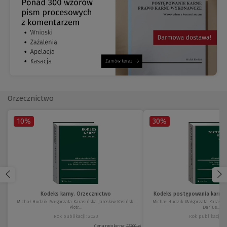
Orzecznictwo
10%
30%
Kodeks karny. Orzecznictwo
Kodeks postępowania karneg
Michał Hudzik Małgorzata Karasińska Jarosław Kasiński
Michał Hudzik Małgorzata Karasińs
Piotr...
Darius...
Rok publikacji: 2023
Rok publikacji: 2
Cena regularna:
237,00 zł