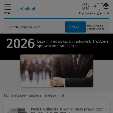
0
Menu
Rejestracja
Zaloguj
Koszyk
Wyszukiwanie
Szukaj
zaawansowane
2026
Egzamin adwokacki i radcowski | Wybierz
sprawdzone publikacje!
Komentarze - Zabierz na egzamin!
PAKIET Aplikanta: 8 komentarzy prawniczych -