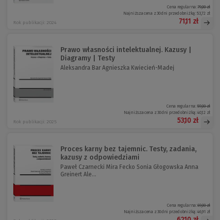
Cena regularna:
79,00 zł
Najniższa cena z 30 dni przed obniżką:
53,72 zł
71,11 zł
Rok publikacji: 2024
Prawo własności intelektualnej. Kazusy |
Diagramy | Testy
Aleksandra Bar Agnieszka Kwiecień-Madej
Cena regularna:
59,00 zł
Najniższa cena z 30 dni przed obniżką:
40,12 zł
53,10 zł
Rok publikacji: 2025
Proces karny bez tajemnic. Testy, zadania,
kazusy z odpowiedziami
Paweł Czarnecki Mira Fecko Sonia Głogowska Anna
Greinert Ale...
Cena regularna:
69,00 zł
Najniższa cena z 30 dni przed obniżką:
46,91 zł
62,10 zł