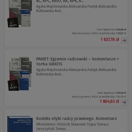
KC, KPC, KRiO, KK, KPK, K...
Agata Majchrowska Aleksandra Partyk Aleksandra
Rutkowska And...
Cena regularna:
2 832,00 zł
Najniższa cena z 30 dni przed obniżką:
1 808,89 zł
1 637,78 zł
PAKIET: Egzamin radcowski – komentarze +
torba GRATIS
Agata Majchrowska Aleksandra Partyk Aleksandra
Rutkowska And...
Cena regularna:
3 081,00 zł
Najniższa cena z 30 dni przed obniżką:
1 962,39 zł
1 804,63 zł
Kodeks etyki radcy prawnego. Komentarz
Włodzimierz Chróścik Sławomir Ciupa Tomasz
Jaroszyński Tomas...