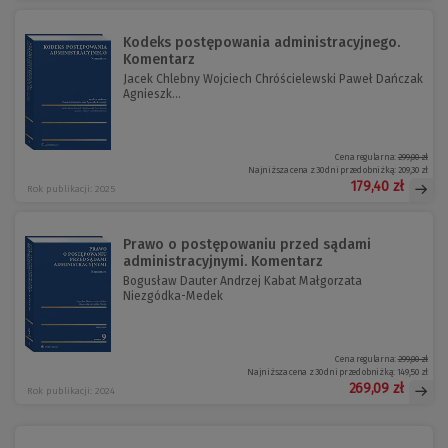
Kodeks postępowania administracyjnego.
Komentarz
Jacek Chlebny Wojciech Chróścielewski Paweł Dańczak
Agnieszk...
Cena regularna:
299,00 zł
Najniższa cena z 30 dni przed obniżką:
209,30 zł
179,40 zł
Rok publikacji: 2025
Prawo o postępowaniu przed sądami
administracyjnymi. Komentarz
Bogusław Dauter Andrzej Kabat Małgorzata
Niezgódka-Medek
Cena regularna:
299,00 zł
Najniższa cena z 30 dni przed obniżką:
149,50 zł
269,09 zł
Rok publikacji: 2024