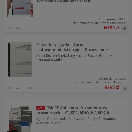
Aleksandra Cempura Anna Kasolik
Cena regularna:
299,00 zł
Najniższa cena z 30 dni przed obniżką:
149,50 zł
149,50 zł
Rok publikacji: 2025
Procedury cywilna, karna,
sądowoadministracyjna. Porównanie
Adam Kozień Aneta Luty Kacper Rożek Mateusz
Szurman Monika S...
Cena regularna:
139,00 zł
Najniższa cena z 30 dni przed obniżką:
94,52 zł
83,40 zł
Rok publikacji: 2025
PAKIET Aplikanta: 8 komentarzy
42%
prawniczych - KC, KPC, KRiO, KK, KPK, K...
Agata Majchrowska Aleksandra Partyk Aleksandra
Rutkowska And...