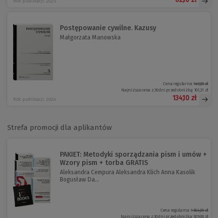
Rok publikacji: 2025
Postępowanie cywilne. Kazusy
Małgorzata Manowska
Cena regularna:
149,00 zł
Najniższa cena z 30 dni przed obniżką:
101,31 zł
134,10 zł
Rok publikacji: 2024
Strefa promocji dla aplikantów
PAKIET: Metodyki sporządzania pism i umów +
Wzory pism + torba GRATIS
Aleksandra Cempura Aleksandra Klich Anna Kasolik
Bogusław Da...
Cena regularna:
1 664,00 zł
Najniższa cena z 30 dni przed obniżką:
929,00 zł