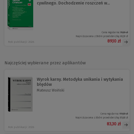
cywilnego. Dochodzenie roszczeń w...
Cena regularna:
99,00 zł
Najniższa cena z 30 dni przed obniżką:
69,30 zł
89,10 zł
Rok publikacji: 2026
Najczęściej wybierane przez aplikantów
Wyrok karny. Metodyka unikania i wytykania
błędów
Mateusz Woiński
Cena regularna:
119,00 zł
Najniższa cena z 30 dni przed obniżką:
85,68 zł
83,30 zł
Rok publikacji: 2026