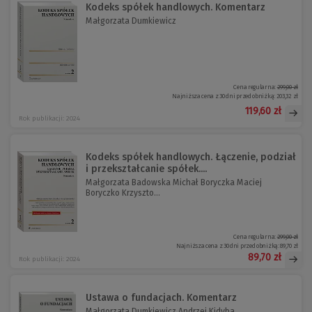
Kodeks spółek handlowych. Komentarz
Małgorzata Dumkiewicz
Cena regularna:
299,00 zł
Najniższa cena z 30 dni przed obniżką:
203,32 zł
119,60 zł
Rok publikacji: 2024
Kodeks spółek handlowych. Łączenie, podział
i przekształcanie spółek....
Małgorzata Badowska Michał Boryczka Maciej
Boryczko Krzyszto...
Cena regularna:
299,00 zł
Najniższa cena z 30 dni przed obniżką:
89,70 zł
89,70 zł
Rok publikacji: 2024
Ustawa o fundacjach. Komentarz
Małgorzata Dumkiewicz Andrzej Kidyba