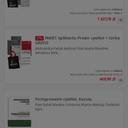
Cena regularna:
2 832,00 zł
Najniższa cena z 30 dni przed obniżką:
1 808,89 zł
1 637,78 zł
PAKIET Aplikanta: Prawo cywilne + torba
37%
GRATIS
Aleksandra Partyk Andrzej Olaś Aneta Mendrek
Arkadiusz Bieli...
Cena regularna:
746,00 zł
Najniższa cena z 30 dni przed obniżką:
475,41 zł
469,98 zł
Postępowanie cywilne. Kazusy
Piotr Rylski Monika Cichorska Marcin Mikołaj Cieśliński
Agni...