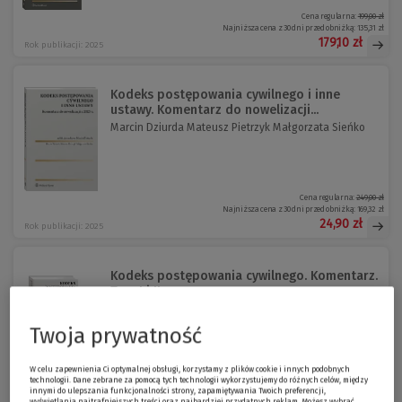
Cena regularna:
199,00 zł
Najniższa cena z 30 dni przed obniżką:
135,31 zł
179,10 zł
Rok publikacji: 2025
Kodeks postępowania cywilnego i inne
ustawy. Komentarz do nowelizacji...
Marcin Dziurda Mateusz Pietrzyk Małgorzata Sieńko
Cena regularna:
249,00 zł
Najniższa cena z 30 dni przed obniżką:
169,32 zł
24,90 zł
Rok publikacji: 2025
Kodeks postępowania cywilnego. Komentarz.
Tom I i II
Małgorzata Anaszkiewicz Małgorzata Eysymontt
Dominik Horodys...
Twoja prywatność
W celu zapewnienia Ci optymalnej obsługi, korzystamy z plików cookie i innych podobnych
Cena regularna:
429,00 zł
technologii. Dane zebrane za pomocą tych technologii wykorzystujemy do różnych celów, między
Najniższa cena z 30 dni przed obniżką:
171,60 zł
innymi do ulepszania funkcjonalności strony, zapamiętywania Twoich preferencji,
wyświetlania najtrafniejszych treści oraz najbardziej przydatnych reklam. Możesz wybrać