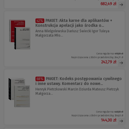
682,49 zł
PAKIET: Akta karne dla aplikantów +
42%
Konstrukcja apelacji jako środka o...
Anna Wielgolewska Dariusz Świecki Igor Tuleya
Małgorzata Mło...
Cena regularna:
418,00 zł
Najniższa cena z 30 dni przed obniżką:
264,31 zł
242,79 zł
PAKIET: Kodeks postępowania cywilnego
68%
i inne ustawy. Komentarz do nowe...
Henryk Pietrzkowski Marcin Dziurda Mateusz Pietrzyk
Małgorza...
Cena regularna:
448,00 zł
Najniższa cena z 30 dni przed obniżką:
304,63 zł
144,30 zł