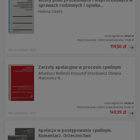
Wzory pism procesowych i nieprocesowych w
sprawach rodzinnych i opieku...
Helena Ciepła
Cena regularna:
239,00 zł
Najniższa cena z 30 dni przed obniżką:
172,08 zł
119,50 zł
Rok publikacji: 2026
Zarzuty apelacyjne w procesie cywilnym
Arkadiusz Bieliński Krzysztof Drozdowicz Olimpia
Marcewicz-K...
Cena regularna:
249,00 zł
Najniższa cena z 30 dni przed obniżką:
124,50 zł
149,39 zł
Rok publikacji: 2025
Apelacja w postępowaniu cywilnym.
Komentarz. Orzecznictwo