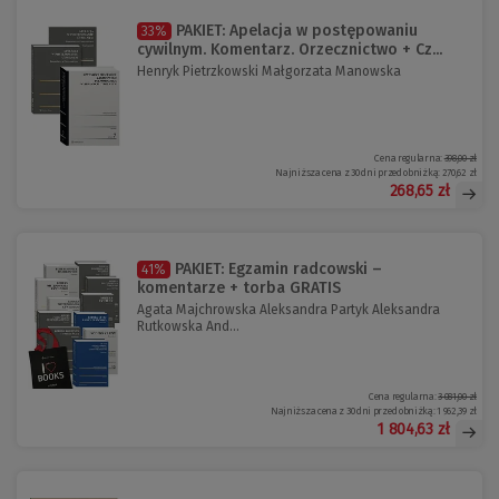
PAKIET: Apelacja w postępowaniu
33%
cywilnym. Komentarz. Orzecznictwo + Cz...
Henryk Pietrzkowski Małgorzata Manowska
Cena regularna:
398,00 zł
Najniższa cena z 30 dni przed obniżką:
270,62 zł
268,65 zł
PAKIET: Egzamin radcowski –
41%
komentarze + torba GRATIS
Agata Majchrowska Aleksandra Partyk Aleksandra
Rutkowska And...
Cena regularna:
3 081,00 zł
Najniższa cena z 30 dni przed obniżką:
1 962,39 zł
1 804,63 zł