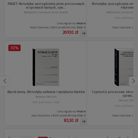
PAKIET: Metodyka sporządzania pism procesowych
Metodyka sporządzania umów
w sprawach karnych, cyw...
edytowa...
Aleksandra Cempura Anna Kasolik
Aleksandra Cempura Ann
Rok publikacji: 2
Cena regularna:
598,00 zł
Najniższa cena z 30 dni przed obniżką:
358,80 zł
Najniższa cena z 30 d
269,10 zł
30%
Wyrok karny. Metodyka unikania i wytykania błędów
Czynności procesowe obrońcy
spraw...
Mateusz Woiński
Dariusz Świeck
Rok publikacji: 2026
Rok publikacji: 2
Cena regularna:
119,00 zł
Najniższa cena z 30 dni przed obniżką:
85,68 zł
Najniższa cena z 30 d
83,30 zł