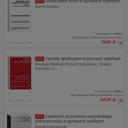
Oznaczenie stron w sprawach cywilnych
60%
Marcin Dziurda
Cena regularna:
149,00 zł
Najniższa cena z 30 dni przed obniżką:
74,50 zł
59,60 zł
Rok publikacji: 2024
Zarzuty apelacyjne w procesie cywilnym
40%
Arkadiusz Bieliński Krzysztof Drozdowicz Olimpia
Marcewicz-K...
Cena regularna:
249,00 zł
Najniższa cena z 30 dni przed obniżką:
124,50 zł
149,39 zł
Rok publikacji: 2025
Czynności procesowe zawodowego
40%
pełnomocnika w sprawach cywilnych
Henryk Pietrzkowski