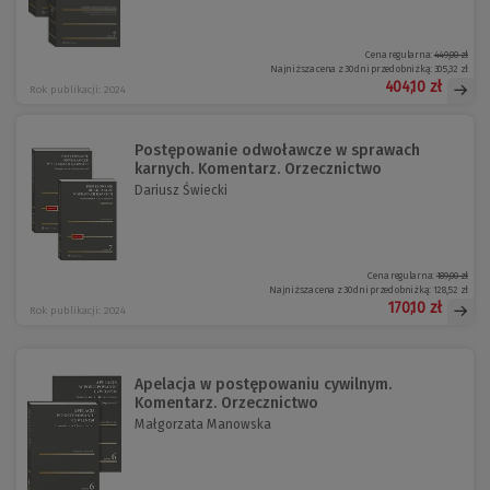
Cena regularna:
449,00 zł
Najniższa cena z 30 dni przed obniżką:
305,32 zł
404,10 zł
Rok publikacji: 2024
Postępowanie odwoławcze w sprawach
karnych. Komentarz. Orzecznictwo
Dariusz Świecki
Cena regularna:
189,00 zł
Najniższa cena z 30 dni przed obniżką:
128,52 zł
170,10 zł
Rok publikacji: 2024
Apelacja w postępowaniu cywilnym.
Komentarz. Orzecznictwo
Małgorzata Manowska