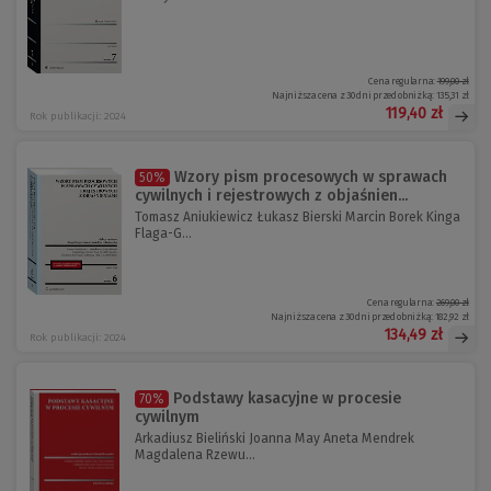
Cena regularna:
199,00 zł
Najniższa cena z 30 dni przed obniżką:
135,31 zł
119,40 zł
Rok publikacji: 2024
Wzory pism procesowych w sprawach
50%
cywilnych i rejestrowych z objaśnien...
Tomasz Aniukiewicz Łukasz Bierski Marcin Borek Kinga
Flaga-G...
Cena regularna:
269,00 zł
Najniższa cena z 30 dni przed obniżką:
182,92 zł
134,49 zł
Rok publikacji: 2024
Podstawy kasacyjne w procesie
70%
cywilnym
Arkadiusz Bieliński Joanna May Aneta Mendrek
Magdalena Rzewu...