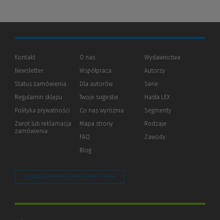
Kontakt
O nas
Wydawnictwa
Newsletter
Współpraca
Autorzy
Status zamówienia
Dla autorów
(Nowe
(Link
Serie
okno)
do
Regulamin sklepu
Twoje sugestie
Hasła LEX
innej
strony)
Polityka prywatności
(Nowe
(Link
Co nas wyróżnia
Segmenty
okno)
do
Zwrot lub reklamacja
Mapa strony
Rodzaje
innej
zamówienia
strony)
FAQ
Zawody
Blog
Zarządzaj preferencjami plików cookie