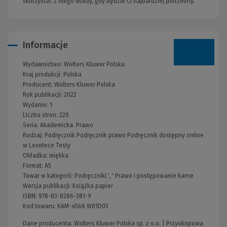
skorzystać z niego wtedy, gdy będzie Ci najbardziej potrzebny.
Informacje
Wydawnictwo:
Wolters Kluwer Polska
Kraj produkcji: Polska
Producent:
Wolters Kluwer Polska
Rok publikacji:
2022
Wydanie:
1
Liczba stron:
220
Seria:
Akademicka. Prawo
Rodzaj:
Podręcznik
Podręcznik prawo
Podręcznik dostępny online
w Lexotece
Testy
Okładka:
miękka
Format:
A5
Towar w kategorii:
Podręczniki
', '
Prawo i postępowanie karne
Wersja publikacji:
Książka papier
ISBN:
978-83-8286-381-9
Kod towaru:
KAM-4568 W01D05
Dane producenta: Wolters Kluwer Polska sp. z o.o. | Przyokopowa