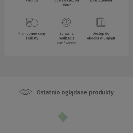
tytułów
dostawa już od
konsultantem
180zł
Promocyjne ceny
Sprawna
Dostęp do
i rabaty
realizacja
ebooka w 5 minut
zamówienia
Ostatnio oglądane produkty