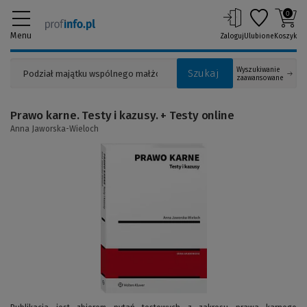
0
Menu
Zaloguj
Ulubione
Koszyk
Wyszukiwanie
Szukaj
zaawansowane
Prawo karne. Testy i kazusy. + Testy online
Anna Jaworska-Wieloch
(Link
do
innej
strony)