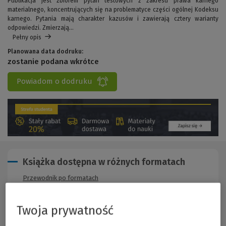
Publikacja jest zbiorem pytań testowych z zakresu prawa karnego
materialnego, koncentrujących się na problematyce części ogólnej Kodeksu
karnego. Pytania mają charakter kazusów i zawierają cztery warianty
odpowiedzi. Zmierzają...
Pełny opis
Planowana data dodruku:
zostanie podana wkrótce
Powiadom o dodruku
Książka dostępna w różnych formatach
Przewodnik po formatach
Twoja prywatność
Opis publikacji