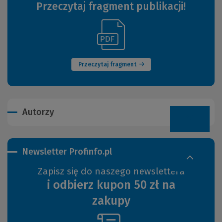
Przeczytaj fragment publikacji!
(Link
(Nowe
do
okno)
innej
strony)
Przeczytaj fragment
Autorzy
Newsletter Profinfo.pl
Zapisz się do naszego newslettera
i odbierz kupon 50 zł na
zakupy