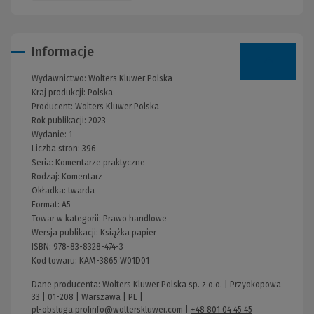
Informacje
Wydawnictwo:
Wolters Kluwer Polska
Kraj produkcji: Polska
Producent:
Wolters Kluwer Polska
Rok publikacji:
2023
Wydanie:
1
Liczba stron:
396
Seria:
Komentarze praktyczne
Rodzaj:
Komentarz
Okładka:
twarda
Format:
A5
Towar w kategorii:
Prawo handlowe
Wersja publikacji:
Książka papier
ISBN:
978-83-8328-474-3
Kod towaru:
KAM-3865 W01D01
Dane producenta: Wolters Kluwer Polska sp. z o.o. | Przyokopowa
33 | 01-208 | Warszawa | PL |
pl-obsluga.profinfo@wolterskluwer.com
|
+48 801 04 45 45