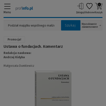
0
Menu
Zaloguj
Ulubione
Koszyk
Wyszukiwanie
Szukaj
zaawansowane
Promocja!
Ustawa o fundacjach. Komentarz
Redakcja naukowa:
Andrzej Kidyba
Małgorzata Dumkiewicz
(Link
do
innej
strony)