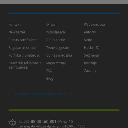
Kontakt
O nas
Wydawnictwa
Newsletter
Współpraca
Autorzy
Status zamówienia
Dla autorów
(Nowe
(Link
Serie
okno)
do
Regulamin sklepu
Twoje sugestie
Hasła LEX
innej
strony)
Polityka prywatności
(Nowe
(Link
Co nas wyróżnia
Segmenty
okno)
do
Zwrot lub reklamacja
Mapa strony
Rodzaje
innej
zamówienia
strony)
FAQ
Zawody
Blog
Zarządzaj preferencjami plików cookie
22 535 88 00 lub 801 04 45 45
Jesteśmy do Państwa dyspozycji od 8:00 do 16:00