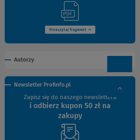
(Link
(Nowe
do
okno)
innej
strony)
Przeczytaj fragment
Autorzy
Newsletter Profinfo.pl
Zapisz się do naszego newslettera
i odbierz kupon 50 zł na
zakupy
(Nowe