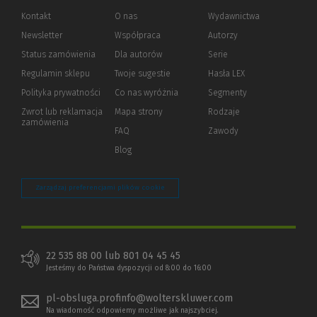
Kontakt
O nas
Wydawnictwa
Newsletter
Współpraca
Autorzy
Status zamówienia
Dla autorów
(Nowe
(Link
Serie
okno)
do
Regulamin sklepu
Twoje sugestie
Hasła LEX
innej
strony)
Polityka prywatności
(Nowe
(Link
Co nas wyróżnia
Segmenty
okno)
do
Zwrot lub reklamacja
Mapa strony
Rodzaje
innej
zamówienia
strony)
FAQ
Zawody
Blog
Zarządzaj preferencjami plików cookie
22 535 88 00 lub 801 04 45 45
Jesteśmy do Państwa dyspozycji od 8:00 do 16:00
pl-obsluga.profinfo@wolterskluwer.com
Na wiadomość odpowiemy możliwe jak najszybciej.