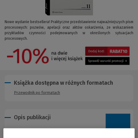
Nowe wydanie bestsellera! Praktyczne przedstawienie najważniejszych pism
procesowych: pozwów, apelacji oraz aktów oskarżenia, ze wskazaniem
przykładów czynności podejmowanych w określonych sytuacjach
procesowych.
Książka dostępna w różnych formatach
Przewodnik po formatach
Opis publikacji
Publikacja zawiera przystępne omówienie wielu rodzajów pism –
nie tylko wszczynających postępowanie, lecz także stanowiących