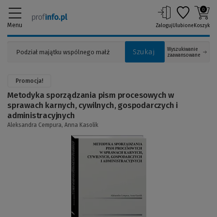
0
Menu
Zaloguj
Ulubione
Koszyk
Wyszukiwanie
Szukaj
zaawansowane
Promocja!
Metodyka sporządzania pism procesowych w
sprawach karnych, cywilnych, gospodarczych i
administracyjnych
Aleksandra Cempura,
Anna Kasolik
(Link
do
innej
strony)