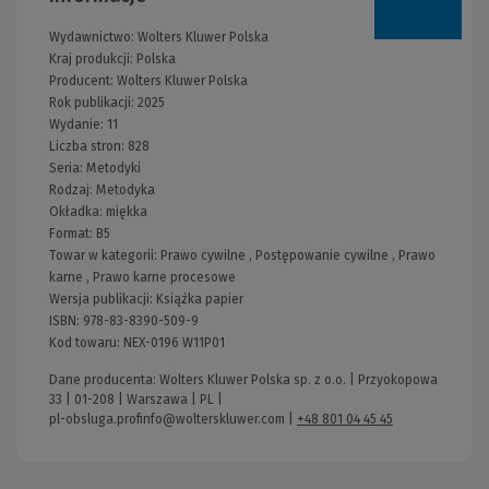
Wydawnictwo:
Wolters Kluwer Polska
Kraj produkcji: Polska
Producent:
Wolters Kluwer Polska
Rok publikacji:
2025
Wydanie:
11
Liczba stron:
828
Seria:
Metodyki
Rodzaj:
Metodyka
Okładka:
miękka
Format:
B5
Towar w kategorii:
Prawo cywilne
,
Postępowanie cywilne
,
Prawo
karne
,
Prawo karne procesowe
Wersja publikacji:
Książka papier
ISBN:
978-83-8390-509-9
Kod towaru:
NEX-0196 W11P01
Dane producenta: Wolters Kluwer Polska sp. z o.o. | Przyokopowa
33 | 01-208 | Warszawa | PL |
pl-obsluga.profinfo@wolterskluwer.com
|
+48 801 04 45 45