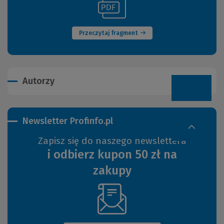
(Nowe
do
okno)
innej
strony)
Przeczytaj fragment
Autorzy
Newsletter Profinfo.pl
Zapisz się do naszego newslettera
i odbierz kupon 50 zł na
zakupy
(Nowe
okno)