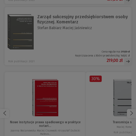
Rok publikacji: 2022
Zarząd sukcesyjny przedsiębiorstwem osoby
fizycznej. Komentarz
Stefan Babiarz Maciej Jaśniewicz
Cena regularna:
219,00 zł
Najniższa cena z 30 dni przed obniżką:
148,92 zł
219,00 zł
Rok publikacji: 2021
30%
Nowe instytucje prawa spadkowego w praktyce
Transmisja spa
notari...
Maciej Rzewusk
Joanna Bocianowska Maciej Ciszewski Krzysztof Dubicki
Rok publikacji: 2
Mateus...