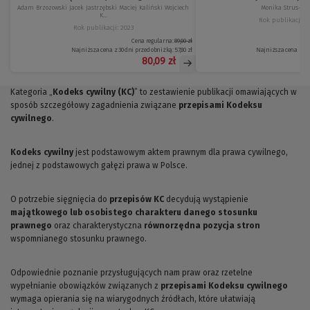
Adam Brzozowski Jacek Jastrzębski Maciej Kaliński Wojciech
Monika Strus-Wo
K...
Rok publikacji: 2
Rok publikacji: 2023
Cena regularna:
89,00 zł
Najniższa cena z 30 dni przed obniżką:
57,80 zł
Najniższa cena z 30
80,09 zł
Kategoria „
Kodeks cywilny (KC)
” to zestawienie publikacji omawiających w
sposób szczegółowy zagadnienia związane
przepisami Kodeksu
cywilnego
.
Kodeks cywilny
jest podstawowym aktem prawnym dla prawa cywilnego,
jednej z podstawowych gałęzi prawa w Polsce.
O potrzebie sięgnięcia do
przepisów KC
decydują wystąpienie
majątkowego lub osobistego charakteru danego stosunku
prawnego
oraz charakterystyczna
równorzędna pozycja stron
wspomnianego stosunku prawnego.
Odpowiednie poznanie przysługujących nam praw oraz rzetelne
wypełnianie obowiązków związanych z
przepisami Kodeksu cywilnego
wymaga opierania się na wiarygodnych źródłach, które ułatwiają