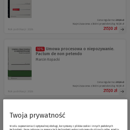
Cena regularna:
239,00 zł
Najniższa cena z 30 dni przed obniżką:
167,30 zł
215,10 zł
Rok publikacji: 2026
Umowa procesowa o niepozywanie.
10%
Pactum de non petendo
Marcin Kopacki
Cena regularna:
239,00 zł
Najniższa cena z 30 dni przed obniżką:
167,30 zł
215,10 zł
Rok publikacji: 2026
Prawo restrukturyzacyjne. Komentarz
10%
Twoja prywatność
Dariusz Kwiatkowski Robert Kosmal
W celu zapewnienia Ci optymalnej obsługi, korzystamy z plików cookie i innych podobnych
technologii. Dane zebrane za pomocą tych technologii wykorzystujemy do różnych celów, między