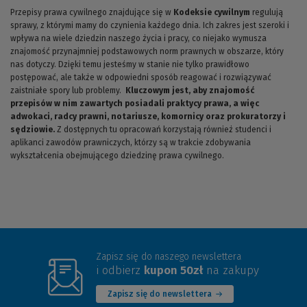
Przepisy prawa cywilnego znajdujące się w
Kodeksie cywilnym
regulują
sprawy, z którymi mamy do czynienia każdego dnia. Ich zakres jest szeroki i
wpływa na wiele dziedzin naszego życia i pracy, co niejako wymusza
znajomość przynajmniej podstawowych norm prawnych w obszarze, który
nas dotyczy. Dzięki temu jesteśmy w stanie nie tylko prawidłowo
postępować, ale także w odpowiedni sposób reagować i rozwiązywać
zaistniałe spory lub problemy.
Kluczowym jest, aby znajomość
przepisów w nim zawartych posiadali praktycy prawa, a więc
adwokaci, radcy prawni, notariusze, komornicy oraz prokuratorzy i
sędziowie.
Z dostępnych tu opracowań korzystają również studenci i
aplikanci zawodów prawniczych, którzy są w trakcie zdobywania
wykształcenia obejmującego dziedzinę prawa cywilnego.
Zapisz się do naszego newslettera
i odbierz
kupon 50zł
na zakupy
Zapisz się do newslettera