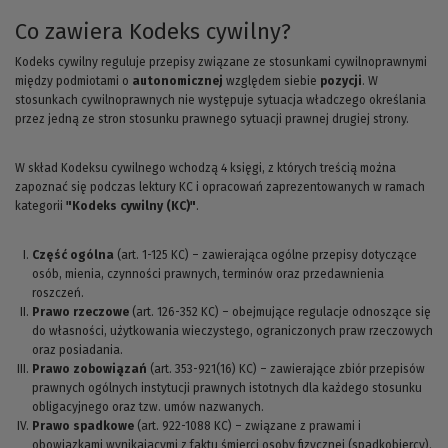
Co zawiera Kodeks cywilny?
Kodeks cywilny reguluje przepisy związane ze stosunkami cywilnoprawnymi
między podmiotami o
autonomicznej
względem siebie
pozycji
. W
stosunkach cywilnoprawnych nie występuje sytuacja władczego określania
przez jedną ze stron stosunku prawnego sytuacji prawnej drugiej strony.
W skład Kodeksu cywilnego wchodzą 4 księgi, z których treścią można
zapoznać się podczas lektury KC i opracowań zaprezentowanych w ramach
kategorii
"Kodeks cywilny (KC)"
.
Część ogólna
(art. 1-125 KC) – zawierająca ogólne przepisy dotyczące
osób, mienia, czynności prawnych, terminów oraz przedawnienia
roszczeń.
Prawo rzeczowe
(art. 126-352 KC) – obejmujące regulacje odnoszące się
do własności, użytkowania wieczystego, ograniczonych praw rzeczowych
oraz posiadania.
Prawo zobowiązań
(art. 353-921(16) KC) – zawierające zbiór przepisów
prawnych ogólnych instytucji prawnych istotnych dla każdego stosunku
obligacyjnego oraz tzw. umów nazwanych.
Prawo spadkowe
(art. 922-1088 KC) – związane z prawami i
obowiązkami wynikającymi z faktu śmierci osoby fizycznej (spadkobiercy).