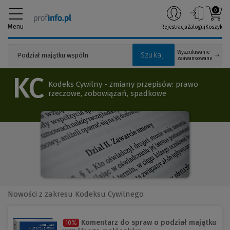
0
Menu
Rejestracja
Zaloguj
Koszyk
Wyszukiwanie
Szukaj
zaawansowane
KC
Kodeks Cywilny - zmiany przepisów: prawo
rzeczowe, zobowiązań, spadkowe
Nowości z zakresu Kodeksu Cywilnego
Komentarz do spraw o podział majątku
10%