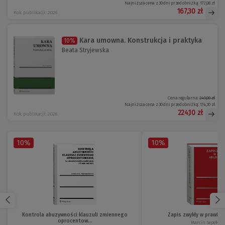
Najniższa cena z 30 dni przed obniżką:
172,08 zł
167,30 zł
Rok publikacji: 2026
Kara umowna. Konstrukcja i praktyka
10%
Beata Stryjewska
Cena regularna:
249,00 zł
Najniższa cena z 30 dni przed obniżką:
174,30 zł
224,10 zł
Rok publikacji: 2026
10%
10%
Kontrola abuzywności klauzuli zmiennego
Zapis zwykły w prawie
oprocentow...
Marcin Sepełows