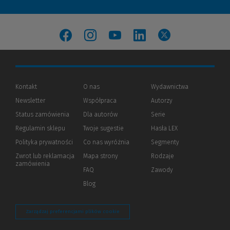
(Nowe okno)
(Link do innej strony)
(Nowe okno)
(Link do innej strony)
(Nowe okno)
(Link do innej strony)
(Nowe okno)
(Link do innej strony)
(Nowe okno)
(Link do innej strony)
Kontakt
O nas
Wydawnictwa
Newsletter
Współpraca
Autorzy
Status zamówienia
Dla autorów
(Nowe
(Link
Serie
okno)
do
Regulamin sklepu
Twoje sugestie
Hasła LEX
innej
strony)
Polityka prywatności
(Nowe
(Link
Co nas wyróżnia
Segmenty
okno)
do
Zwrot lub reklamacja
Mapa strony
Rodzaje
innej
zamówienia
strony)
FAQ
Zawody
Blog
Zarządzaj preferencjami plików cookie