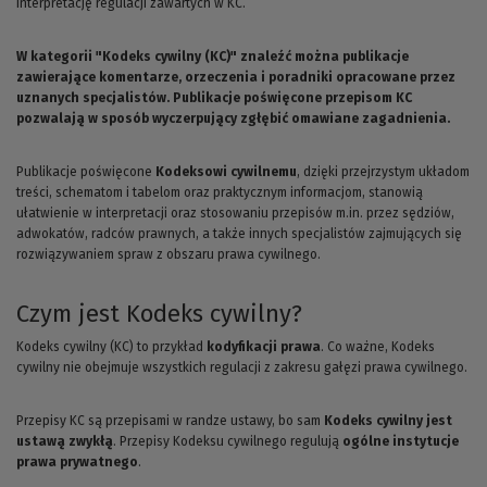
interpretację regulacji zawartych w KC.
W kategorii "Kodeks cywilny (KC)" znaleźć można publikacje
zawierające komentarze, orzeczenia i poradniki opracowane przez
uznanych specjalistów. Publikacje poświęcone przepisom KC
pozwalają w sposób wyczerpujący zgłębić omawiane zagadnienia.
Publikacje poświęcone
Kodeksowi cywilnemu
, dzięki przejrzystym układom
treści, schematom i tabelom oraz praktycznym informacjom, stanowią
ułatwienie w interpretacji oraz stosowaniu przepisów m.in. przez sędziów,
adwokatów, radców prawnych, a także innych specjalistów zajmujących się
rozwiązywaniem spraw z obszaru prawa cywilnego.
Czym jest Kodeks cywilny?
Kodeks cywilny (KC) to przykład
kodyfikacji prawa
. Co ważne, Kodeks
cywilny nie obejmuje wszystkich regulacji z zakresu gałęzi prawa cywilnego.
Przepisy KC są przepisami w randze ustawy, bo sam
Kodeks cywilny jest
ustawą zwykłą
. Przepisy Kodeksu cywilnego regulują
ogólne instytucje
prawa prywatnego
.