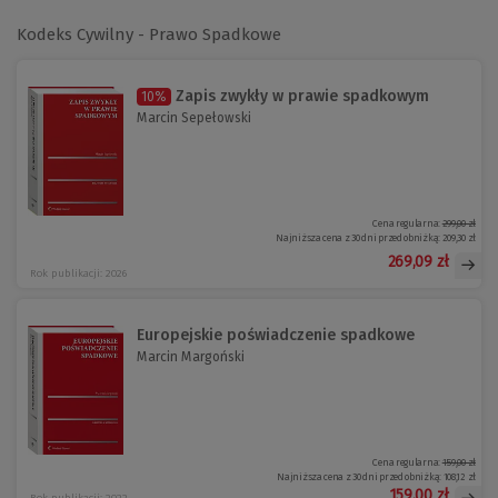
Kodeks Cywilny - Prawo Spadkowe
Zapis zwykły w prawie spadkowym
10%
Marcin Sepełowski
Cena regularna:
299,00 zł
Najniższa cena z 30 dni przed obniżką:
209,30 zł
269,09 zł
Rok publikacji: 2026
Europejskie poświadczenie spadkowe
Marcin Margoński
Cena regularna:
159,00 zł
Najniższa cena z 30 dni przed obniżką:
108,12 zł
159,00 zł