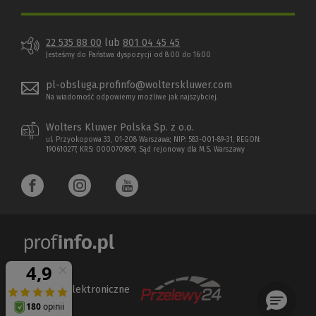
22 535 88 00
lub
801 04 45 45
Jesteśmy do Państwa dyspozycji od 8:00 do 16:00
pl-obsluga.profinfo@wolterskluwer.com
Na wiadomość odpowiemy możliwe jak najszybciej.
Wolters Kluwer Polska Sp. z o.o.
ul. Przyokopowa 33, 01-208 Warszawa; NIP: 583-001-89-31, REGON:
190610277, KRS: 0000709879, Sąd rejonowy dla M.S. Warszawy
Płatności elektroniczne
(Nowe
(Link
okno)
do