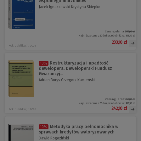
wspólnego małżonków
Jacek Ignaczewski Krystyna Skiepko
Cena regularna:
259,00 zł
Najniższa cena z 30 dni przed obniżką:
181,30 zł
233,10 zł
Rok publikacji: 2026
Restrukturyzacja i upadłość
10%
dewelopera. Deweloperski Fundusz
Gwarancyj...
Adrian Borys Grzegorz Kamieński
Cena regularna:
269,00 zł
Najniższa cena z 30 dni przed obniżką:
188,30 zł
242,10 zł
Rok publikacji: 2026
Metodyka pracy pełnomocnika w
10%
sprawach kredytów waloryzowanych
Dawid Rogoziński