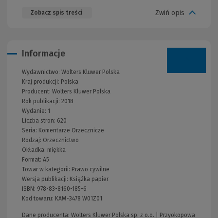
Zwiń opis
Zobacz spis treści
Informacje
Wydawnictwo:
Wolters Kluwer Polska
Kraj produkcji: Polska
Producent:
Wolters Kluwer Polska
Rok publikacji:
2018
Wydanie:
1
Liczba stron:
620
Seria:
Komentarze Orzecznicze
Rodzaj:
Orzecznictwo
Okładka:
miękka
Format:
A5
Towar w kategorii:
Prawo cywilne
Wersja publikacji:
Książka papier
ISBN:
978-83-8160-185-6
Kod towaru:
KAM-3478 W01Z01
Dane producenta: Wolters Kluwer Polska sp. z o.o. | Przyokopowa