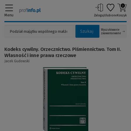
0
Menu
Zaloguj
Ulubione
Koszyk
Wyszukiwanie
Szukaj
zaawansowane
Kodeks cywilny. Orzecznictwo. Piśmiennictwo. Tom II.
Własność i inne prawa rzeczowe
Jacek Gudowski
(Link
do
innej
strony)