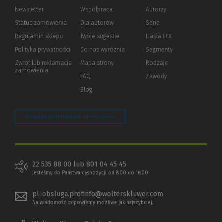
Newsletter
Współpraca
Autorzy
Status zamówienia
Dla autorów
(Nowe
(Link
Serie
okno)
do
Regulamin sklepu
Twoje sugestie
Hasła LEX
innej
strony)
Polityka prywatności
(Nowe
(Link
Co nas wyróżnia
Segmenty
okno)
do
Zwrot lub reklamacja
Mapa strony
Rodzaje
innej
zamówienia
strony)
FAQ
Zawody
Blog
Zarządzaj preferencjami plików cookie
22 535 88 00 lub 801 04 45 45
Jesteśmy do Państwa dyspozycji od 8:00 do 16:00
pl-obsluga.profinfo@wolterskluwer.com
Na wiadomość odpowiemy możliwe jak najszybciej.