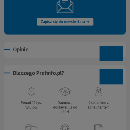
(Nowe
okno)
Zapisz się do newslettera
Opinie
Dlaczego Profinfo.pl?
Ponad 10 tys.
Darmowa
Czat online z
tytułów
dostawa już od
konsultantem
180zł