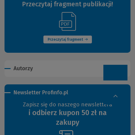
Przeczytaj fragment publikacji!
(Link
(Nowe
do
okno)
innej
strony)
Przeczytaj fragment
Autorzy
Newsletter Profinfo.pl
Zapisz się do naszego newslettera
i odbierz kupon 50 zł na
zakupy