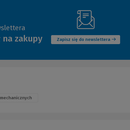
slettera
(Nowe
ł na zakupy
okno)
Zapisz się do newslettera
 mechanicznych