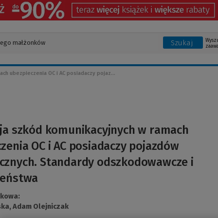
Wysz
Szukaj
zaaw
ch ubezpieczenia OC i AC posiadaczy pojaz...
cja szkód komunikacyjnych w ramach
zenia OC i AC posiadaczy pojazdów
cznych. Standardy odszkodowawcze i
zeństwa
ukowa:
ska,
Adam Olejniczak