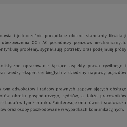
awia i jednocześnie porządkuje obecne standardy likwidacji
bezpieczenia OC i AC posiadaczy pojazdów mechanicznych.
dentyfikują problemy, sygnalizują potrzeby oraz podejmują próby
i holistyczne opracowanie łączące aspekty prawa cywilnego i
z wiedzy eksperckiej biegłych z dziedziny naprawy pojazdów
, w tym adwokatów i radców prawnych zapewniających obsługę
otów obrotu gospodarczego, sędziów, a także pracowników
e badań w tym kierunku. Zainteresuje ona również środowiska
iorców oraz osoby poszkodowane w wypadkach komunikacyjnych.