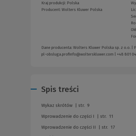
Kraj produkcji: Polska
Wy
Producent:
Wolters Kluwer Polska
Li
Se
Ro
Ok
Fo
Dane producenta: Wolters Kluwer Polska sp. z o.o. |
pl-obsluga.profinfo@wolterskluwer.com
|
+48 801 04
Spis treści
Wykaz skrótów | str. 9
Wprowadzenie do części I | str. 11
Wprowadzenie do części II | str. 17