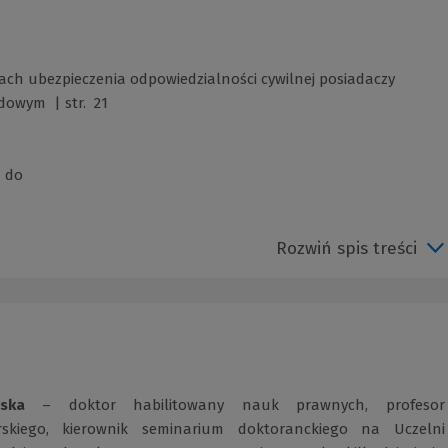
h ubezpieczenia odpowiedzialności cywilnej posiadaczy
dowym | str. 21
u do
Rozwiń spis treści
ska
– doktor habilitowany nauk prawnych, profesor
rskiego, kierownik seminarium doktoranckiego na Uczelni