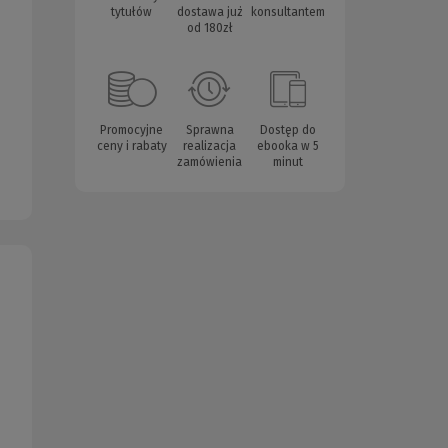
tytułów
dostawa już
konsultantem
od 180zł
Promocyjne
Sprawna
Dostęp do
ceny i rabaty
realizacja
ebooka w 5
zamówienia
minut