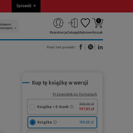
0
ukiwanie
ansowane
Rejestracja
Zaloguj
Ulubione
Koszyk
(Nowe okno)
(Link do innej strony)
(Link do innej strony)
Poleć ten produkt:
Kup tę książkę w wersji
Przewodnik po formatach
368,00 zł
Książka + E-book
197,03 zł
Książka
199,00 zł