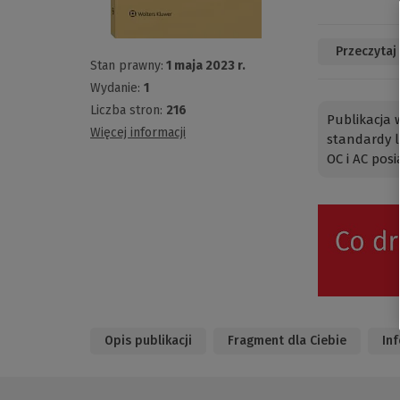
Przeczytaj
Stan prawny:
1 maja 2023 r.
Wydanie:
1
Liczba stron:
216
Publikacja
Więcej informacji
standardy 
OC i AC pos
Opis publikacji
Fragment dla Ciebie
In