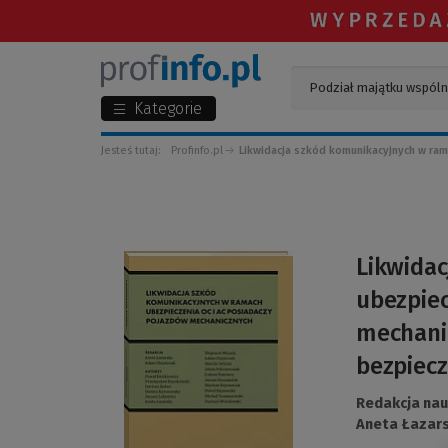
Kategorie
Jesteś tutaj:
Profinfo.pl
Likwidacja szkód komunikacyjnych w rama
(Link
Likwida
do
ubezpiec
innej
strony)
mechani
bezpiec
Redakcja na
Aneta Łazar