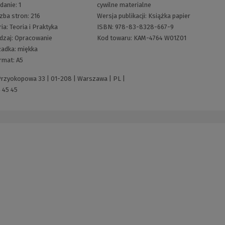
danie:
1
cywilne materialne
czba stron:
216
Wersja publikacji:
Książka papier
ria:
Teoria i Praktyka
ISBN:
978-83-8328-667-9
dzaj:
Opracowanie
Kod towaru:
KAM-4764 W01Z01
ładka:
miękka
rmat:
A5
 Przyokopowa 33 | 01-208 | Warszawa | PL |
 45 45