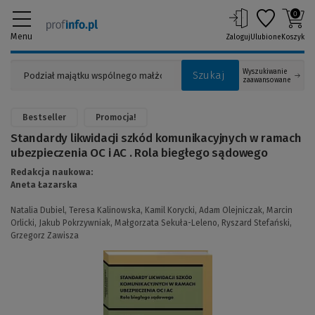
0
Menu
Zaloguj
Ulubione
Koszyk
Wyszukiwanie
Szukaj
zaawansowane
Bestseller
Promocja!
Standardy likwidacji szkód komunikacyjnych w ramach
ubezpieczenia OC i AC . Rola biegłego sądowego
Redakcja naukowa:
Aneta Łazarska
Natalia Dubiel,
Teresa Kalinowska,
Kamil Korycki,
Adam Olejniczak,
Marcin
Orlicki,
Jakub Pokrzywniak,
Małgorzata Sekuła-Leleno,
Ryszard Stefański,
Grzegorz Zawisza
(Link
do
innej
strony)