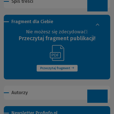
Spis treści
Fragment dla Ciebie
Nie możesz się zdecydować?
Przeczytaj fragment publikacji!
(Link
(Nowe
do
okno)
innej
strony)
Przeczytaj fragment
Autorzy
Newsletter Profinfo.pl