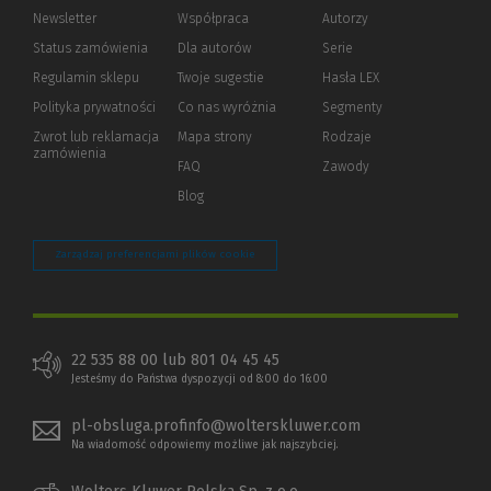
Newsletter
Współpraca
Autorzy
Status zamówienia
Dla autorów
(Nowe
(Link
Serie
okno)
do
Regulamin sklepu
Twoje sugestie
Hasła LEX
innej
strony)
Polityka prywatności
(Nowe
(Link
Co nas wyróżnia
Segmenty
okno)
do
Zwrot lub reklamacja
Mapa strony
Rodzaje
innej
zamówienia
strony)
FAQ
Zawody
Blog
Zarządzaj preferencjami plików cookie
22 535 88 00 lub 801 04 45 45
Jesteśmy do Państwa dyspozycji od 8:00 do 16:00
pl-obsluga.profinfo@wolterskluwer.com
Na wiadomość odpowiemy możliwe jak najszybciej.