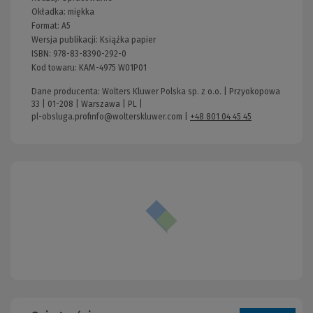
Okładka:
miękka
Format:
A5
Wersja publikacji:
Książka papier
ISBN:
978-83-8390-292-0
Kod towaru:
KAM-4975 W01P01
Dane producenta: Wolters Kluwer Polska sp. z o.o. | Przyokopowa
33 | 01-208 | Warszawa | PL |
pl-obsluga.profinfo@wolterskluwer.com
|
+48 801 04 45 45