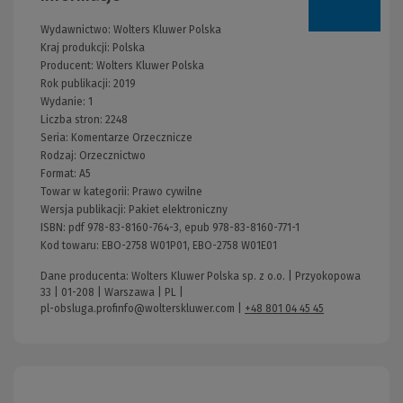
Wydawnictwo:
Wolters Kluwer Polska
Kraj produkcji: Polska
Producent:
Wolters Kluwer Polska
Rok publikacji:
2019
Wydanie:
1
Liczba stron:
2248
Seria:
Komentarze Orzecznicze
Rodzaj:
Orzecznictwo
Format:
A5
Towar w kategorii:
Prawo cywilne
Wersja publikacji:
Pakiet elektroniczny
ISBN:
pdf 978-83-8160-764-3, epub 978-83-8160-771-1
Kod towaru:
EBO-2758 W01P01, EBO-2758 W01E01
Dane producenta: Wolters Kluwer Polska sp. z o.o. | Przyokopowa
33 | 01-208 | Warszawa | PL |
pl-obsluga.profinfo@wolterskluwer.com
|
+48 801 04 45 45