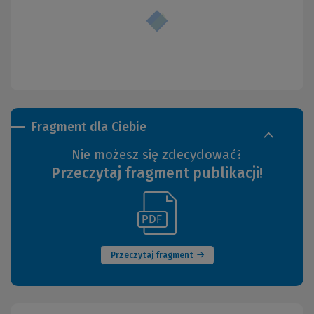
Fragment dla Ciebie
Nie możesz się zdecydować?
Przeczytaj fragment publikacji!
(Link
(Nowe
do
okno)
innej
strony)
Przeczytaj fragment