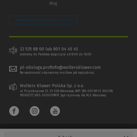
Blog
Zarządzaj preferencjami plików cookie
22 535 88 00 lub 801 04 45 45
Jesteśmy do Państwa dyspozycji od 8:00 do 16:00
pl-obsluga.profinfo@wolterskluwer.com
Na wiadomość odpowiemy możliwe jak najszybciej.
Wolters Kluwer Polska Sp. z o.o.
ul. Przyokopowa 33, 01-208 Warszawa; NIP: 583-001-89-31, REGON:
190610277, KRS: 0000709879, Sąd rejonowy dla M.S. Warszawy