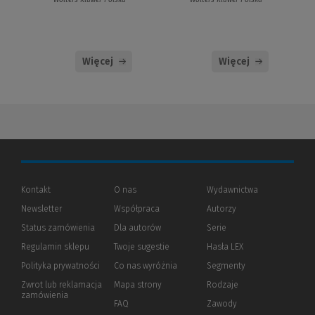
Wolters Kluwer Polska
Wolters Kluwer Polska
Więcej
Więcej
Kontakt
O nas
Wydawnictwa
Newsletter
Współpraca
Autorzy
Status zamówienia
Dla autorów
(Nowe
(Link
Serie
okno)
do
Regulamin sklepu
Twoje sugestie
Hasła LEX
innej
strony)
Polityka prywatności
(Nowe
(Link
Co nas wyróżnia
Segmenty
okno)
do
Zwrot lub reklamacja
Mapa strony
Rodzaje
innej
zamówienia
strony)
FAQ
Zawody