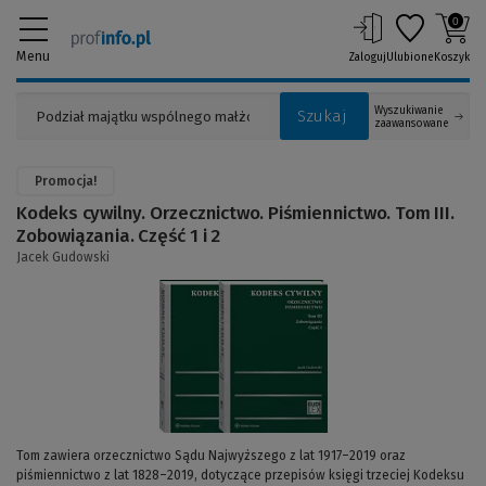
0
Menu
Zaloguj
Ulubione
Koszyk
Wyszukiwanie
Szukaj
zaawansowane
Promocja!
Kodeks cywilny. Orzecznictwo. Piśmiennictwo. Tom III.
Zobowiązania. Część 1 i 2
Jacek Gudowski
(Link
do
innej
strony)
Tom zawiera orzecznictwo Sądu Najwyższego z lat 1917–2019 oraz
piśmiennictwo z lat 1828–2019, dotyczące przepisów księgi trzeciej Kodeksu