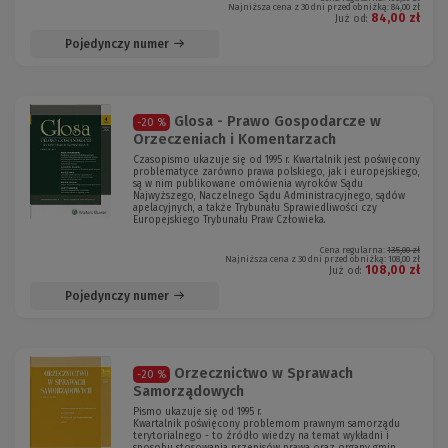
Najniższa cena z 30 dni przed obniżką:
84,00 zł
84,00 zł
Już od:
Pojedynczy numer
Glosa - Prawo Gospodarcze w
-20 %
Orzeczeniach i Komentarzach
Czasopismo ukazuje się od 1995 r. Kwartalnik jest poświęcony
problematyce zarówno prawa polskiego, jak i europejskiego,
są w nim publikowane omówienia wyroków Sądu
Najwyższego, Naczelnego Sądu Administracyjnego, sądów
apelacyjnych, a także Trybunału Sprawiedliwości czy
Europejskiego Trybunału Praw Człowieka.
Cena regularna:
135,00 zł
Najniższa cena z 30 dni przed obniżką:
108,00 zł
108,00 zł
Już od:
Pojedynczy numer
Orzecznictwo w Sprawach
-20 %
Samorządowych
Pismo ukazuje się od 1995 r.
Kwartalnik poświęcony problemom prawnym samorządu
terytorialnego - to źródło wiedzy na temat wykładni i