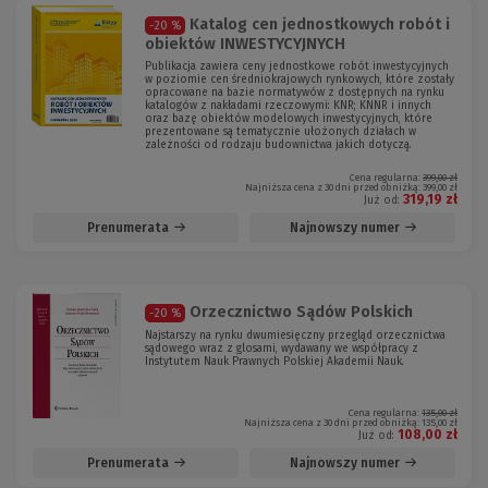
Katalog cen jednostkowych robót i
-20 %
obiektów INWESTYCYJNYCH
Publikacja zawiera ceny jednostkowe robót inwestycyjnych
w poziomie cen średniokrajowych rynkowych, które zostały
opracowane na bazie normatywów z dostępnych na rynku
katalogów z nakładami rzeczowymi: KNR; KNNR i innych
oraz bazę obiektów modelowych inwestycyjnych, które
prezentowane są tematycznie ułożonych działach w
zależności od rodzaju budownictwa jakich dotyczą.
Cena regularna:
399,00 zł
Najniższa cena z 30 dni przed obniżką:
399,00 zł
319,19 zł
Już od:
Prenumerata
Najnowszy numer
Orzecznictwo Sądów Polskich
-20 %
Najstarszy na rynku dwumiesięczny przegląd orzecznictwa
sądowego wraz z glosami, wydawany we współpracy z
Instytutem Nauk Prawnych Polskiej Akademii Nauk.
Cena regularna:
135,00 zł
Najniższa cena z 30 dni przed obniżką:
135,00 zł
108,00 zł
Już od:
Prenumerata
Najnowszy numer