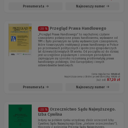
Prenumerata
Najnowszy numer
Przegląd Prawa Handlowego
-20 %
„Przegląd Prawa Handlowego” to najchętniej czytane
czasopismo poświęcone prawu handlowemu, wydawane od
1991 r. Było pierwszym na rynku wydawniczym czasopismem,
które towarzyszyło reaktywacji prawa handlowego w Polsce
po przemianach politycznych i społeczno-gospodarczych
lat dziewięćdziesiątych XX wieku. Od początku aż do dzisiaj
jest szczególnie popularnym i cenionym periodykiem
zajmującym się szeroko rozumianą problematyką prawa
handlowego polskiego, Unii Europejskiej i innych
ustawodawstw światowych.
Cena regularna:
109,00 zł
Najniższa cena z 30 dni przed obniżką:
109,00 zł
87,20 zł
Już od:
Prenumerata
Najnowszy numer
Orzecznictwo Sądu Najwyższego.
-20 %
Izba Cywilna
Jedyny na polskim rynku urzędowy zbiór orzeczeń Izby
Cywilnej Sądu Najwyższego (tzw. „zielone orzecznictwo"),
tłoczony z polecenia Prezesa Sądu Najwyższego.