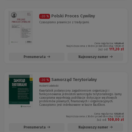
Polski Proces Cywilny
-20 %
Czasopismo prawnicze z tradycjami.
Cena regularna:
139,00 zł
Najniższa cena z 30 dni przed obniżką:
139,00 zł
111,20 zł
Już od:
Prenumerata
Najnowszy numer
Samorząd Terytorialny
-20 %
Hubert Izdebski
Kwartalnik poświęcony zagadnieniom organizacji i
funkcjonowania jednostek samorządu terytorialnego. Łamy
czasopisma wypełniają publikacje dotyczące węzłowych
problemów prawnych, finansowych i organizacyjnych.
Czasopismo jest indeksowane w bazie BazEkon.
Cena regularna:
135,00 zł
Najniższa cena z 30 dni przed obniżką:
135,00 zł
108,00 zł
Już od:
Prenumerata
Najnowszy numer