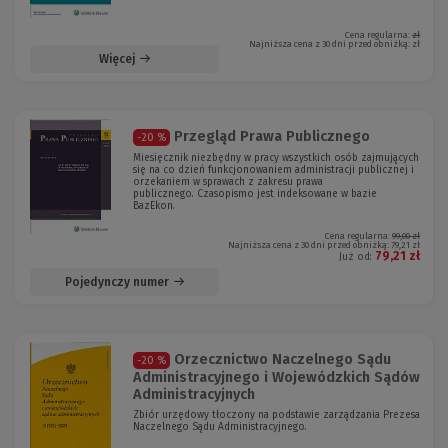
Cena regularna:
zł
Najniższa cena z 30 dni przed obniżką:
zł
Więcej
Przegląd Prawa Publicznego
-20 %
Miesięcznik niezbędny w pracy wszystkich osób zajmujących
się na co dzień funkcjonowaniem administracji publicznej i
orzekaniem w sprawach z zakresu prawa
publicznego. Czasopismo jest indeksowane w bazie
BazEkon.
Cena regularna:
99,00 zł
Najniższa cena z 30 dni przed obniżką:
79,21 zł
79,21 zł
Już od:
Pojedynczy numer
Orzecznictwo Naczelnego Sądu
-20 %
Administracyjnego i Wojewódzkich Sądów
Administracyjnych
Zbiór urzędowy tłoczony na podstawie zarządzania Prezesa
Naczelnego Sądu Administracyjnego.