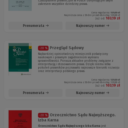
czasopismem prawniczym w Polsce obejmującym swym
zakresem wszystkie dziedziny prawa.
Cena regularna:
129,00 zł
Najniższa cena z 30 dni przed obniżką:
129,00 zł
103,19 zł
Już od:
Prenumerata
Najnowszy numer
Przegląd Sądowy
-20 %
Najbardziej opiniotwórczy miesięcznik poświęcony
naukowym i prawnym zagadnieniom wymiaru
sprawiedliwości. Porusza aktualne problemy związane z
interpretacją i stosowaniem prawa. Dzięki niemu kilka
pokoleń prawników poznawało najnowsze kierunki rozwoju
oraz interpretacji polskiego prawa.
Cena regularna:
129,00 zł
Najniższa cena z 30 dni przed obniżką:
129,00 zł
103,19 zł
Już od:
Prenumerata
Najnowszy numer
Orzecznictwo Sądu Najwyższego.
-20 %
Izba Karna
Orzecznictwo Sądu Najwyższego Izba Karna
jest