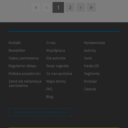
1
2
Kontakt
O nas
Wydawnictwa
Newsletter
Współpraca
Autorzy
Status zamówienia
Dla autorów
(Nowe
(Link
Serie
okno)
do
Regulamin sklepu
Twoje sugestie
Hasła LEX
innej
strony)
Polityka prywatności
(Nowe
(Link
Co nas wyróżnia
Segmenty
okno)
do
Zwrot lub reklamacja
Mapa strony
Rodzaje
innej
zamówienia
strony)
FAQ
Zawody
Blog
Zarządzaj preferencjami plików cookie