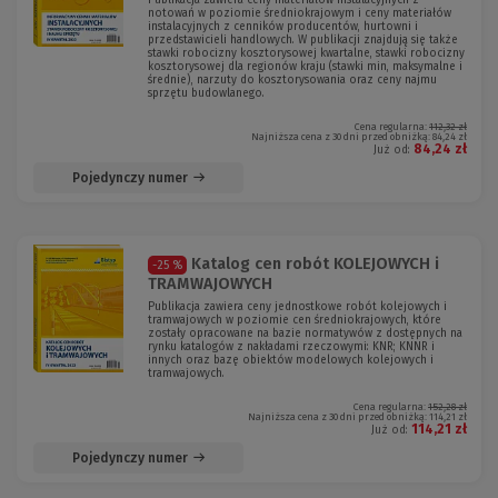
Publikacja zawiera ceny materiałów instalacyjnych z
notowań w poziomie średniokrajowym i ceny materiałów
instalacyjnych z cenników producentów, hurtowni i
przedstawicieli handlowych. W publikacji znajdują się także
stawki robocizny kosztorysowej kwartalne, stawki robocizny
kosztorysowej dla regionów kraju (stawki min, maksymalne i
średnie), narzuty do kosztorysowania oraz ceny najmu
sprzętu budowlanego.
Cena regularna:
112,32 zł
Najniższa cena z 30 dni przed obniżką:
84,24 zł
84,24 zł
Już od:
Pojedynczy numer
Katalog cen robót KOLEJOWYCH i
-25 %
TRAMWAJOWYCH
Publikacja zawiera ceny jednostkowe robót kolejowych i
tramwajowych w poziomie cen średniokrajowych, które
zostały opracowane na bazie normatywów z dostępnych na
rynku katalogów z nakładami rzeczowymi: KNR; KNNR i
innych oraz bazę obiektów modelowych kolejowych i
tramwajowych.
Cena regularna:
152,28 zł
Najniższa cena z 30 dni przed obniżką:
114,21 zł
114,21 zł
Już od:
Pojedynczy numer