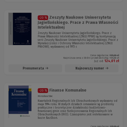
Zeszyty Naukowe Uniwersytetu
-20 %
Jagiellońskiego. Prace z Prawa Własności
Intelektualnej
Zeszyty Naukowe Uniwersytetu Jagiellońskiego. Prace z
Prawa Własności Intelektualnej (ZNUJ PPWI) są kontynuacją
serii Zeszyty Naukowe Uniwersytetu Jagiellońskiego. Prace z
Wynalazczości i Ochrony Własności Intelektualnej (ZNUJ
PWiOWI), wydawanej od 1973 r.
Cena regularna:
155,00 zł
Najniższa cena z 30 dni przed obniżką:
155,00 zł
124,01 zł
Już od:
Prenumerata
Najnowszy numer
Finanse Komunalne
-20 %
Mirosław Stec
Kwartalnik Regionalnych Izb Obrachunkowych wydawany od
maja 1994 roku. W stałych działach omawiane są problemy
praktyczne i teoretyczne działalności budżetowo-
finansowej gmin oraz funkcjonowania Regionalnych Izb
Obrachunkowych (RIO). Czasopismo jest indeksowane w
bazie BazEkon.
Cena regularna:
135,00 zł