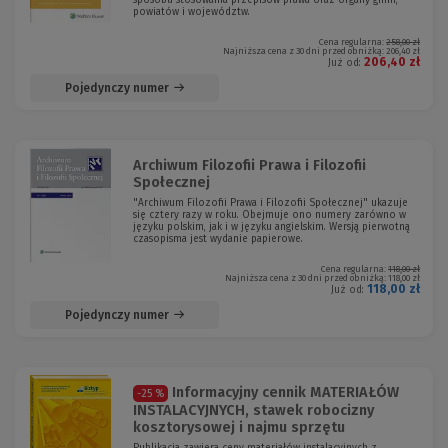
sposobu stosowania przepisów prawa oraz organy gmin,
powiatów i województw.
Cena regularna:
258,00 zł
Najniższa cena z 30 dni przed obniżką:
206,40 zł
206,40 zł
Już od:
Pojedynczy numer
Archiwum Filozofii Prawa i Filozofii
Społecznej
"Archiwum Filozofii Prawa i Filozofii Społecznej" ukazuje
się cztery razy w roku. Obejmuje ono numery zarówno w
języku polskim, jak i w języku angielskim. Wersją pierwotną
czasopisma jest wydanie papierowe.
Cena regularna:
118,00 zł
Najniższa cena z 30 dni przed obniżką:
118,00 zł
118,00 zł
Już od:
Pojedynczy numer
Informacyjny cennik MATERIAŁÓW
-25 %
INSTALACYJNYCH, stawek robocizny
kosztorysowej i najmu sprzętu