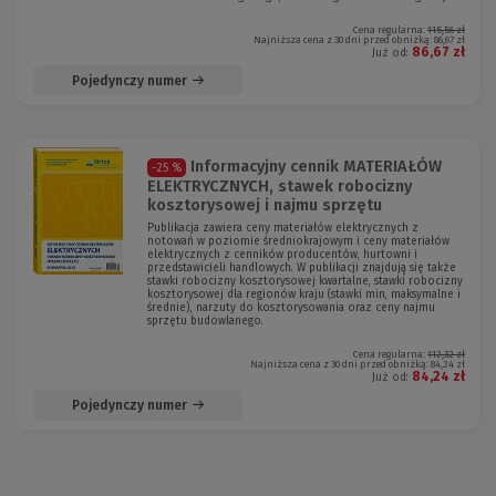
Cena regularna:
115,56 zł
Najniższa cena z 30 dni przed obniżką:
86,67 zł
86,67 zł
Już od:
Pojedynczy numer
Informacyjny cennik MATERIAŁÓW
-25 %
ELEKTRYCZNYCH, stawek robocizny
kosztorysowej i najmu sprzętu
Publikacja zawiera ceny materiałów elektrycznych z
notowań w poziomie średniokrajowym i ceny materiałów
elektrycznych z cenników producentów, hurtowni i
przedstawicieli handlowych. W publikacji znajdują się także
stawki robocizny kosztorysowej kwartalne, stawki robocizny
kosztorysowej dla regionów kraju (stawki min, maksymalne i
średnie), narzuty do kosztorysowania oraz ceny najmu
sprzętu budowlanego.
Cena regularna:
112,32 zł
Najniższa cena z 30 dni przed obniżką:
84,24 zł
84,24 zł
Już od:
Pojedynczy numer