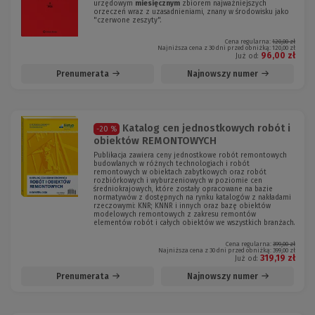
urzędowym
miesięcznym
zbiorem najważniejszych
orzeczeń wraz z uzasadnieniami, znany w środowisku jako
"czerwone zeszyty".
Cena regularna:
120,00 zł
Najniższa cena z 30 dni przed obniżką:
120,00 zł
96,00 zł
Już od:
Prenumerata
Najnowszy numer
Katalog cen jednostkowych robót i
-20 %
obiektów REMONTOWYCH
Publikacja zawiera ceny jednostkowe robót remontowych
budowlanych w różnych technologiach i robót
remontowych w obiektach zabytkowych oraz robót
rozbiórkowych i wyburzeniowych w poziomie cen
średniokrajowych, które zostały opracowane na bazie
normatywów z dostępnych na rynku katalogów z nakładami
rzeczowymi: KNR; KNNR i innych oraz bazę obiektów
modelowych remontowych z zakresu remontów
elementów robót i całych obiektów we wszystkich branżach.
Cena regularna:
399,00 zł
Najniższa cena z 30 dni przed obniżką:
399,00 zł
319,19 zł
Już od:
Prenumerata
Najnowszy numer