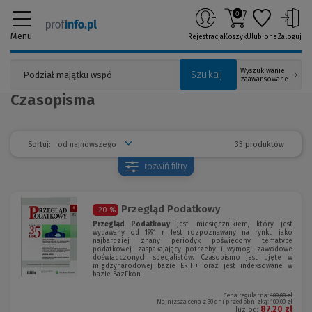
0
Menu
Rejestracja
Koszyk
Ulubione
Zaloguj
Wyszukiwanie
Szukaj
zaawansowane
Czasopisma
33 produktów
Sortuj:
rozwiń
filtry
Przegląd Podatkowy
-20 %
Przegląd Podatkowy
jest miesięcznikiem, który jest
wydawany od 1991 r. Jest rozpoznawany na rynku jako
najbardziej znany periodyk poświęcony tematyce
podatkowej, zaspakajający potrzeby i wymogi zawodowe
doświadczonych specjalistów. Czasopismo jest ujęte w
międzynarodowej bazie ERIH+ oraz jest indeksowane w
bazie BazEkon.
Cena regularna:
109,00 zł
Najniższa cena z 30 dni przed obniżką:
109,00 zł
87,20 zł
Już od: