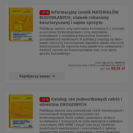
Informacyjny cennik MATERIAŁÓW
-25 %
BUDOWLANYCH, stawek robocizny
kosztorysowej i najmu sprzętu
Publikacja zawiera ceny materiałów budowlanych z notowań
w poziomie średniokrajowym i ceny materiałów
budowlanych z cenników producentów, hurtowni i
przedstawicieli handlowych. W publikacji znajdują się także
stawki robocizny kosztorysowej kwartalne, stawki robocizny
kosztorysowej dla regionów kraju (stawki min, maksymalne i
średnie), narzuty do kosztorysowania oraz ceny najmu
sprzętu budowlanego.
Cena regularna:
106,92 zł
Najniższa cena z 30 dni przed obniżką:
80,19 zł
80,19 zł
Już od:
Pojedynczy numer
Katalog cen jednostkowych robót i
-25 %
obiektów DROGOWYCH
Publikacja zawiera ceny jednostkowe robót inwestycyjnych i
remontowych drogowych w poziomie cen
średniokrajowych, które zostały opracowane na bazie
normatywów z dostępnych na rynku katalogów z nakładami
rzeczowymi: KNR; KNNR i innych oraz bazę obiektów
modelowych inwestycyjnych i remontowych z zakresu
budownictwa drogowego, mostowego i zieleni drogowej.