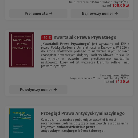
Najniższa cena z 30 dni przed obniżką:
135,00 zł
108,00 zł
Już od:
Prenumerata
Najnowszy numer
Kwartalnik Prawa Prywatnego
-20 %
„Kwartalnik Prawa Prywatnego
ˮ jest wydawany od 1992 r.
przez Polską Akademię Umiejętności w Krakowie. W 2026 r.
do grona wydawców jednego z najważniejszych polskich
czasopism prawniczych dołączył Wolters Kluwer Polska. To
ważny krok w rozwoju tego prestiżowego kwartalnika
naukowego, który od lat wyznacza kierunki refleksji nad
prawem cywilnym.
Cena regularna:
89,00 zł
Najniższa cena z 30 dni przed obniżką:
71,20 zł
71,20 zł
Już od:
Pojedynczy numer
Przegląd Prawa Antydyskryminacyjnego
Czasopismo prawnicze publikujące wysokiej jakości,
recenzowane badania dotyczące światowych, europejskich i
krajowych
zmian w dziedzinie prawa
antydyskryminacyjnego i równościowego.