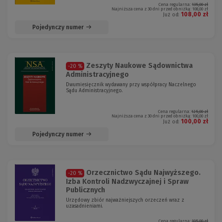
Cena regularna:
135,00 zł
Najniższa cena z 30 dni przed obniżką:
108,00 zł
108,00 zł
Już od:
Pojedynczy numer
Zeszyty Naukowe Sądownictwa
-20 %
Administracyjnego
Dwumiesięcznik wydawany przy współpracy Naczelnego
Sądu Administracyjnego.
Cena regularna:
125,00 zł
Najniższa cena z 30 dni przed obniżką:
100,00 zł
100,00 zł
Już od:
Pojedynczy numer
Orzecznictwo Sądu Najwyższego.
-20 %
Izba Kontroli Nadzwyczajnej i Spraw
Publicznych
Urzędowy zbiór najważniejszych orzeczeń wraz z
uzasadnieniami.
Cena regularna:
105,00 zł